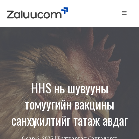
Skip
to
Menu
content
HHS нь шувууны
томуугийн вакцины
санхүүжилтийг татаж авдаг
6 сар 6, 2025
| Батжаргал Сэнгэдорж