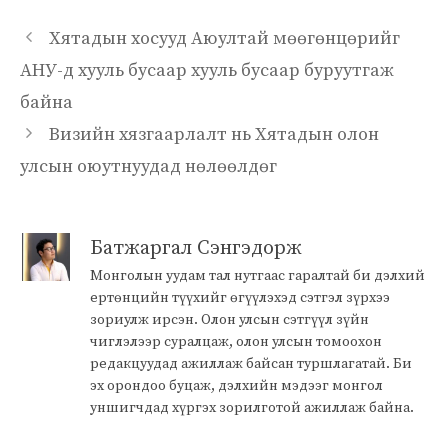
Хятадын хосууд Аюултай мөөгөнцөрийг
АНУ-д хууль бусаар хууль бусаар буруутгаж
байна
Визийн хязгаарлалт нь Хятадын олон
улсын оюутнуудад нөлөөлдөг
Батжаргал Сэнгэдорж
Монголын уудам тал нутгаас гаралтай би дэлхий
ертөнцийн түүхийг өгүүлэхэд сэтгэл зүрхээ
зориулж ирсэн. Олон улсын сэтгүүл зүйн
чиглэлээр суралцаж, олон улсын томоохон
редакцуудад ажиллаж байсан туршлагатай. Би
эх орондоо буцаж, дэлхийн мэдээг монгол
уншигчдад хүргэх зорилготой ажиллаж байна.