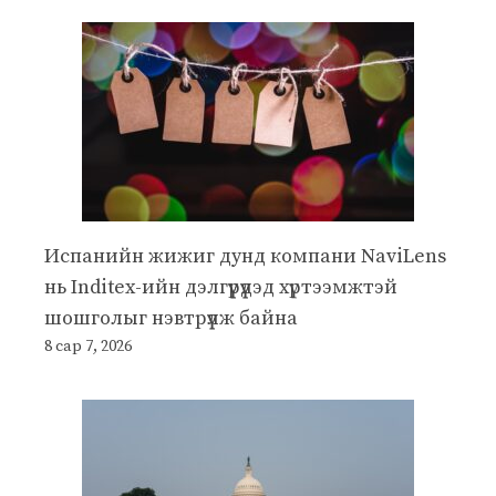
Испанийн жижиг дунд компани NaviLens
нь Inditex-ийн дэлгүүрүүдэд хүртээмжтэй
шошголыг нэвтрүүлж байна
8 сар 7, 2026