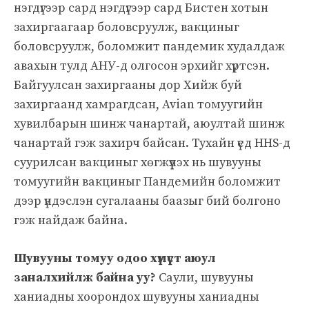
нэгдүгээр сард нэгдүгээр сард Бистен хотын
захиргаагаар боловсруулж, вакциныг
боловсруулж, боломжит пандемик худалдаж
авахын тулд АНУ-д олгосон эрхийг хүртсэн.
Байгуулсан захиргааны дор Хийж буй
захиргаанд хамрагдсан, Avian томуугийн
хувилбарын шинж чанартай, аюултай шинж
чанартай гэж захирч байсан. Тухайн үед HHS-д
суурилсан вакциныг хөгжүүлэх нь шувууны
томуугийн вакциныг Пандемийн боломжит
дээр үндэслэн сугалааны баазыг бий болгоно
гэж найдаж байна.
Шувууны томуу одоо хүмүүст аюул
заналхийлж байна уу?
Саули, шувууны
ханиадны хоорондох шувууны ханиадны