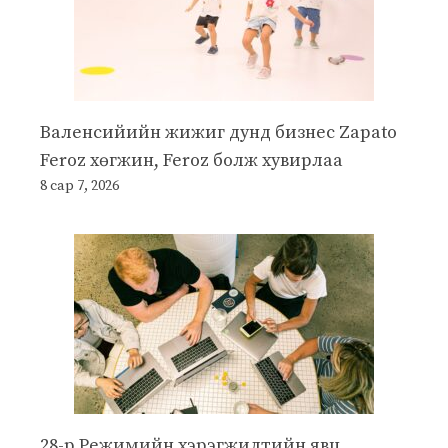
Валенсийийн жижиг дунд бизнес Zapato
Feroz хөгжин, Feroz болж хувирлаа
8 сар 7, 2026
28-р Режимийн хэрэгжилтийн явц