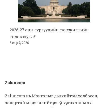
2026-27 оны сургуулийн санхүүжилтийн
төлөв юу вэ?
8 сар 7, 2026
Zaluucom
Zaluucom нь Монголыг дэлхийтэй холбосон,
чанартай мэдээллийг үнэгүй хүргэх таны эх