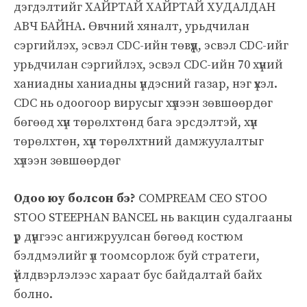
дэгдэлтийг ХАЙРТАЙ ХАЙРТАЙ ХУДАЛДАН
АВЧ БАЙНА. Өвчний хяналт, урьдчилан
сэргийлэх, эсвэл CDC-ийн төвүүд, эсвэл CDC-ийг
урьдчилан сэргийлэх, эсвэл CDC-ийн 70 хүний ​​
ханиадны ханиадны үндэсний газар, нэг үхэл.
CDC нь одоогоор вирусыг хүлээн зөвшөөрдөг
бөгөөд хүн төрөлхтөнд бага эрсдэлтэй, хүн
төрөлхтөн, хүн төрөлхтний дамжуулалтыг
хүлээн зөвшөөрдөг
Одоо юу болсон бэ?
COMPREAM CEO STOO
STOO STEEPHAN BANCEL нь вакцин судалгааны
үр дүнгээс ангижруулсан бөгөөд костюм
бэлдмэлийг үл тоомсорлож буй стратеги,
үйлдвэрлэлээс хараат бус байдалтай байх
болно.