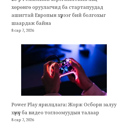
хөрөнгө оруулагчид ба стартапуудад
ашигтай Европын хүрээг бий болгохыг
шаардаж байна
8 сар 7, 2026
Power Play ярилцлага: Жорж Осборн залуу
хүмүүс ба видео тоглоомуудын талаар
8 сар 7, 2026