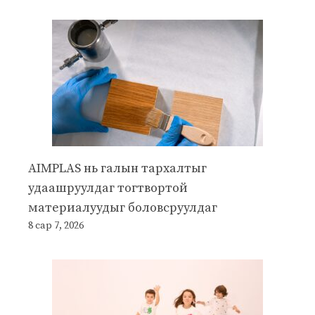
AIMPLAS нь галын тархалтыг
удаашруулдаг тогтвортой
материалуудыг боловсруулдаг
8 сар 7, 2026