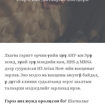
Лхагва гаригт орчин үеийн хүмүүс АНУ-ын Эрүүл
мэнд, хүний ​​эрүүл мэндийн яам, HHS-д MRNA
дээр суурилсан H5 Avian How-ийн вакциныг
зарлав. Энэ мэдээ нь вакцины аюулгүй байдал,
үр дүнтэй клиник судалгаанд эерэг заалтын
талаархи мэдэгдлийг зарлахад ирэв.
Гэрээ анх юунд оролцсон бэ?
Шагналыг