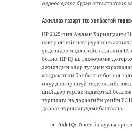
өдрөөс өдөрт бүрэн итгэлтэйгээр х
Ажиллах газарт төгс холбоотой төхөөрө
HP 2025-ийн Ажлын Харилцааны Ин
нэвтрэлтийг нэвтрүүлэх нь ажилчд
үндсэндээ мэдлэгийн ажилчид IA-
болно. HP IQ нь төхөөрөмж дотор 
ажилчдын өдөр тутмын хэрэглэдэг
мэдрэмтгий баг болгох бөгөөд тэ
илүү дэлгэрэнгүй мэдээллийг авах
шийдвэр гаргах чадвартай болгож 
туршлага нь дараагийн үеийн PC HP
дараах туршлагуудыг багтаана:
Ask IQ:
Текст ба дууны оролт