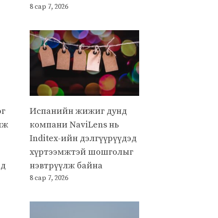
8 сар 7, 2026
эг
Испанийн жижиг дунд
лж
компани NaviLens нь
Inditex-ийн дэлгүүрүүдэд
хүртээмжтэй шошголыг
өд
нэвтрүүлж байна
8 сар 7, 2026