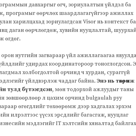
рограммын давхаргыг өгч, зориулалтын үйлдэл ба
лж, програмыг өөрчлөх шаардлагагүйгээр ажиллах
лан харилцахад зориулагдсан Visor нь контекст ба
вц даган өөрчлөгдөж, хувийн нууцлалтай, шуурхай
ж өгдөг.
й орон нутгийн загвараар үйл ажиллагаагаа явуулд
 үйлдлийг удирдах координатороор тоноглогдсон. 
рлагдмал холбогдолтой орчинд ч хурдан, сураггүй
эдлэгийг үйлдвэрлэж чаддаг байна.
Энэ нь төхөөрөмж
йн тулд бүтээгдсэн
, мөн тодорхой ажлуудыг таны
йн зөвшөөрлөөр л цахим орчинд bulgaulah руу
гвараар өгөгдлийг төхөөрөмж дээр хадгалах эрхэм
ийн илрэлтээс үүсэх эрсдлийг багасгаж, нууцлаг
а бизнесийн мэдлэгийг IT хэлтсийн хяналтад байлга