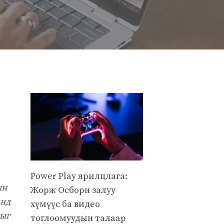
Power Play ярилцлага:
ын
Жорж Осборн залуу
инд
хүмүүс ба видео
гыг
тоглоомуудын талаар