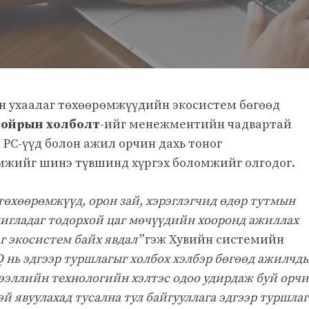
он ухаалаг төхөөрөмжүүдийн экосистем бөгөөд
ба ойрын холболт
-ийг менежментийн чадвартай
 PC-үүд болон ажил орчин дахь тоног
жийг шинэ түвшинд хүргэх боломжийг олгодог.
төхөөрөмжүүд, орон зай, хэрэглэгчид өдөр тутмын
игладаг тодорхой цаг мөчүүдийн хооронд ажиллах
г экосистем байх явдал”
гэж Хувийн системийн
Q нь эдгээр туршлагыг холбох хэлбэр бөгөөд ажилчд
дээллийн технологийн хэлтэс одоо удирдаж буй орч
й явуулахад тусална тул байгууллага эдгээр туршла