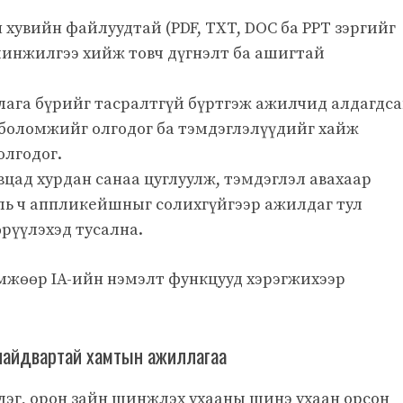
 хувийн файлуудтай (PDF, TXT, DOC ба PPT зэргийг
шинжилгээ хийж товч дүгнэлт ба ашигтай
ага бүрийг тасралтгүй бүртгэж ажилчид алдагдс
 боломжийг олгодог ба тэмдэглэлүүдийг хайж
олгодог.
цад хурдан санаа цуглуулж, тэмдэглэл авахаар
ль ч аппликейшныг солихгүйгээр ажилдаг тул
рүүлэхэд тусална.
өмжөөр IA-ийн нэмэлт функцууд хэрэгжихээр
найдвартай хамтын ажиллагаа
дэг, орон зайн шинжлэх ухааны шинэ ухаан орсон