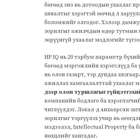
бөгөөд энэ нь дотоодын ухаалаг п
хяналтыг хэрэгтэй мөчид л харуу
боломжийг олгодог. Хэлээр дамжуу
зорилгыг ажилчдын өдөр тутмын я
зөрүүнгүй ухаалаг мэдлэгийг түгээ
HP IQ нь 20 тэрбум параметр бүхи
бөгөөд мэргэжлийн хэрэгслүүд ба
нь олон газарт, тэр дундаа хязгаа
ажиллах хамгаалалттай ухаалаг м
дээр олон туршлагыг гүйцэтгэхи
компанийн бодлого ба хэрэглэгчи
чиглүүлдэг. Локал-д анхаарсан за
зорилгыг тэргүүлэх учир нь өгөгдл
мэдээлэл, Intellectual Property б
нөхцлийг хангадаг.