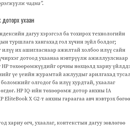
эрэгжүүлж чадна”
.
мж доторх ухаан
дексийн дагуу хэрэгсэл ба тохирох технологийн
ын туршлага хангахад гол хүчин зүйл болдог;
г илүү их ашигласнаар ажилтай холбоо илүү сайн
хүчирхэг дотоод ухаанаа нэвтрүүлж ажиллуулснаар
 HP төхөөрөмжүүдийг орчны нөхцөлд хариу үйлдд
днийг үе үеийн журамтай ажлуудыг арилгахад туса
 боломжийг олгодог ба илүү хурдтай, ухаалаг
өгдөг. HP IQ-ийн төхөөрөмж дотор анхны IA
 EliteBook X G2-т анхны гараагаа авч нэвтрэх бөгө
од хариу өгч, ухаалаг, контекстын дагуу зөвлөгөө