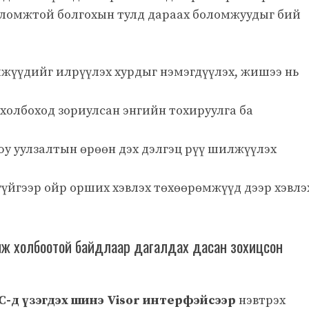
оломжтой болгохын тулд дараах боломжуудыг бий
жүүдийг илрүүлэх хурдыг нэмэгдүүлэх, жишээ нь
холбоход зориулсан энгийн тохируулга ба
юу уулзалтын өрөөн дэх дэлгэц рүү шилжүүлэх
үйгээр ойр орших хэвлэх төхөөрөмжүүд дээр хэвлэ
ж холбоотой байдлаар дагалдах дасан зохицсон
C-д үзэгдэх шинэ Visor интерфэйсээр
нэвтрэх