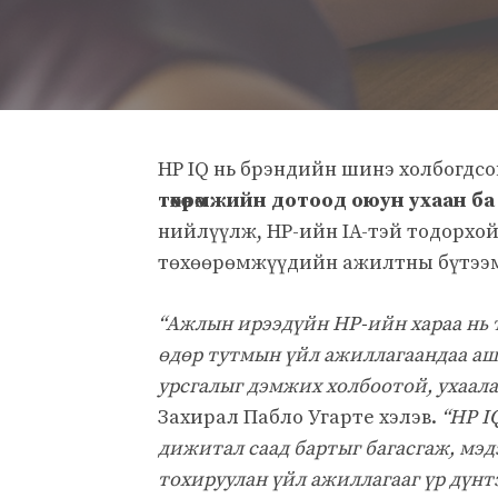
HP IQ нь брэндийн шинэ холбогдс
төхөөрөмжийн дотоод оюун ухаан 
нийлүүлж, HP-ийн IA-тэй тодорхой
төхөөрөмжүүдийн ажилтны бүтээм
“Ажлын ирээдүйн HP-ийн хараа нь 
өдөр тутмын үйл ажиллагаандаа аш
урсгалыг дэмжих холбоотой, ухаала
Захирал Пабло Угарте хэлэв.
“HP I
дижитал саад бартыг багасгаж, мэ
тохируулан үйл ажиллагааг үр дүнтэ