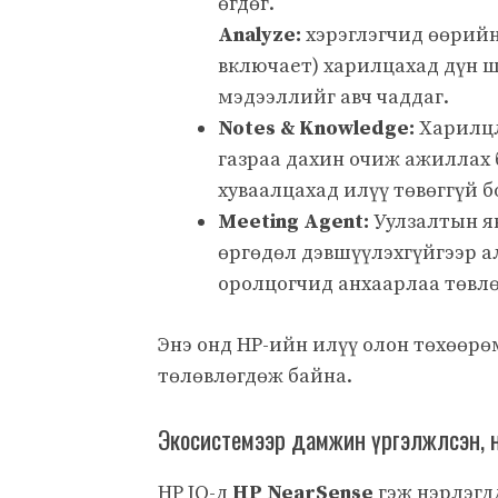
өгдөг.
Analyze:
хэрэглэгчид өөрийн
включает) харилцахад дүн 
мэдээллийг авч чаддаг.
Notes & Knowledge:
Харилцл
газраа дахин очиж ажиллах
хуваалцахад илүү төвөггүй б
Meeting Agent:
Уулзалтын яв
өргөдөл дэвшүүлэхгүйгээр а
оролцогчид анхаарлаа төвлө
Энэ онд HP-ийн илүү олон төхөөр
төлөвлөгдөж байна.
Экосистемээр дамжин үргэлжлсэн, 
HP IQ-д
HP NearSense
гэж нэрлэгд