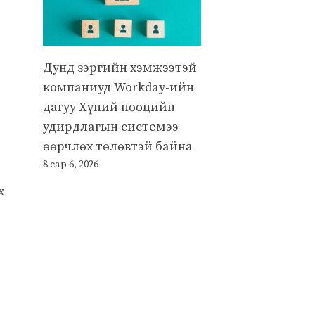
Дунд зэргийн хэмжээтэй
компаниуд Workday-ийн
дагуу Хүний нөөцийн
удирдлагын системээ
өөрчлөх төлөвтэй байна
8 сар 6, 2026
х