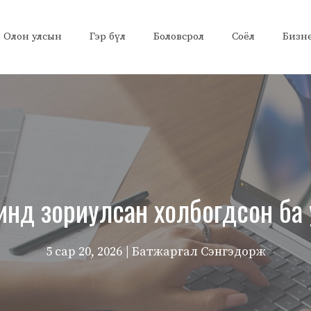
Олон улсын
Гэр бүл
Боловсрол
Соёл
Бизн
инд зориулсан холбогдсон ба 
5 сар 20, 2026
| Батжаргал Сэнгэдорж