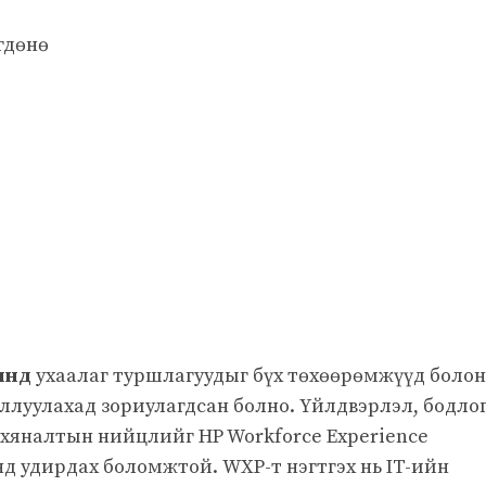
гдөнө
инд
ухаалаг туршлагуудыг бүх төхөөрөмжүүд болон
луулахад зориулагдсан болно. Үйлдвэрлэл, бодлог
 хяналтын нийцлийг HP Workforce Experience
д удирдах боломжтой. WXP-т нэгтгэх нь IT-ийн