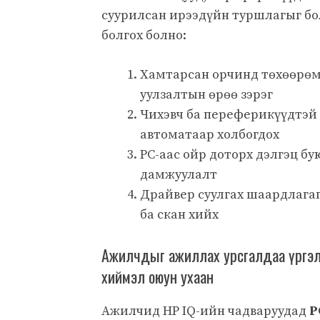
суурилсан ирээдүйн туршлагыг б
болгох болно:
Хамтарсан орчинд төхөөрөм
уулзалтын өрөө зэрэг
Чихэвч ба переферикүүдтэй 
автоматаар холбогдох
PC-аас ойр доторх дэлгэц бу
дамжуулалт
Драйвер суулгах шаардлагаг
ба скан хийх
Ажилчдыг ажиллах урсгалдаа үргэл
хиймэл оюун ухаан
Ажилчид HP IQ-ийн чадваруудад
P