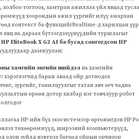
 холбоо тогтоох, хамтран ажиллах үйл явцад тусл
өрөмжүүд хоорондын ажил үүргийг илүү амархан
өөд контекст ба функцийгRealtime-д харилцан үүр
л явц нь дараах бүтээгдэхүүнүүдийн туршлагыг
 HP EliteBook X G2 AI ба бусад сонгогдсон HP
суудлуудаар дамжуулан:
оны хамгийн энгийн шийдэл
нь хамгийн
: хэрэглэгчид барьж аваад ойр дотнодох
чиг, зургийг, танилцуулгыг татан авч өгч чадна
уулзалтын өрөөн дотор хялбар нэг товчлуур робот
 олгодог
лагаа HP-ийн бүх экосистемээр өргөжигдэн HP Po
эвлэх төхөөрөмжүүд, ширээний компьютерүүд,
д олон зүйлд нэвтрэх бөгөөд ойрын орчноор