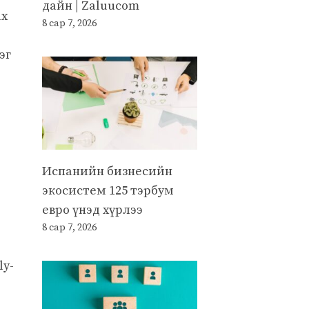
дайн | Zaluucom
ах
8 сар 7, 2026
эг
Испанийн бизнесийн
экосистем 125 тэрбум
евро үнэд хүрлээ
8 сар 7, 2026
ly-