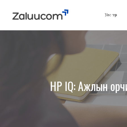
Skip
to
Улс төр
content
HP IQ: Ажлын орч