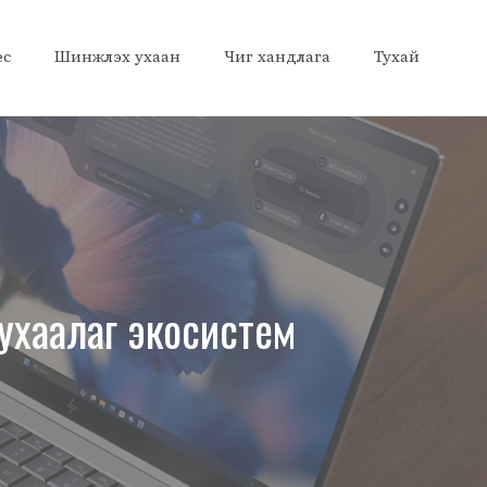
ес
Шинжлэх ухаан
Чиг хандлага
Тухай
ухаалаг экосистем