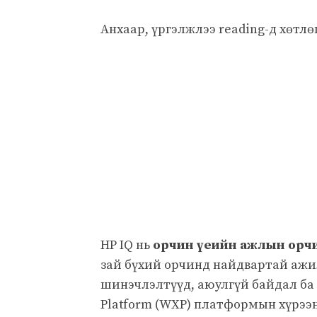
Анхаар, үргэлжлээ reading-д хөтлө
HP IQ нь
орчин үеийн ажлын орч
зай бүхий орчинд найдвартай ажил
шинэчлэлтүүд, аюулгүй байдал ба
Platform (WXP) платформын хүрээн