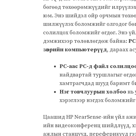
бөгөөд төхөөрөмжүүдийг илрүүлэх,
юм. Энэ шийдэл ойр орчмын төхө
шилжүүлэх боломжийг олгодог бөг
солилцох боломжийг өгдөг. Энэ үй
дэмжихээр төлөвлөгдөж байна:
PC
зөөврийн компьютерүүд
, дараах а
PC-аас PC-д файл солилцо
найдвартай туршлагыг өгдөг
хамтрагчдад шууд баримт би
Нэг товчлуурын холбоо
нь 
хэрэглээр нэгдэх боломжийг
Цаашид HP NearSense-ийн үйл ажил
ийн видеоконференц шийдлүүд, х
ажлын станцууд, переферикүүд гээ