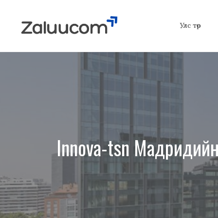
Skip
to
Улс төр
content
Innova-tsn Мадридийн