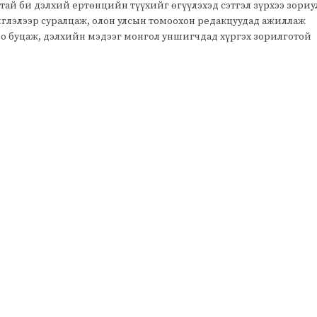
тай би дэлхий ертөнцийн түүхийг өгүүлэхэд сэтгэл зүрхээ зори
чиглэлээр суралцаж, олон улсын томоохон редакцуудад ажиллаж
оо буцаж, дэлхийн мэдээг монгол уншигчдад хүргэх зорилготой