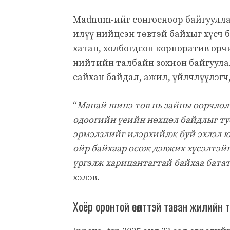
Madnum-ийг сонгосноор байгуулла
илүү нийцсэн төвтэй байхыг хүсч 
хатан, холбогдсон корпоратив орч
нийтийн талбайн зохион байгуула
сайхан байдал, ажил, үйлчлүүлэг
“
Манай шинэ төв нь зайны өөрчлөл
одоогийн үеийн нөхцөл байдлыг т
эрмэлзлийг илэрхийлж буй эхлэл ю
ойр байхаар өсөж дэвжих хүсэлтэй
үргэлж харицантагтай байхаа бата
хэлэв.
Хоёр оронтой өсөлттэй таван жилийн то