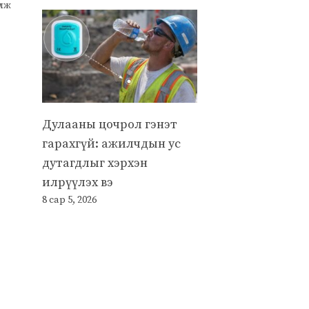
улж
Дулааны цочрол гэнэт
гарахгүй: ажилчдын ус
дутагдлыг хэрхэн
илрүүлэх вэ
8 сар 5, 2026