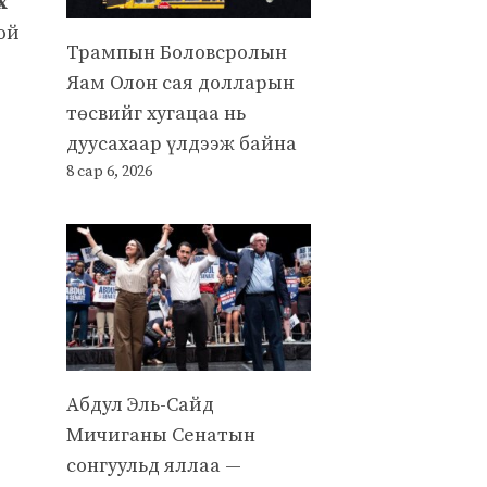
х
ой
Трампын Боловсролын
Яам Олон сая долларын
төсвийг хугацаа нь
дуусахаар үлдээж байна
8 сар 6, 2026
Абдул Эль-Сайд
Мичиганы Сенатын
сонгуульд яллаа —