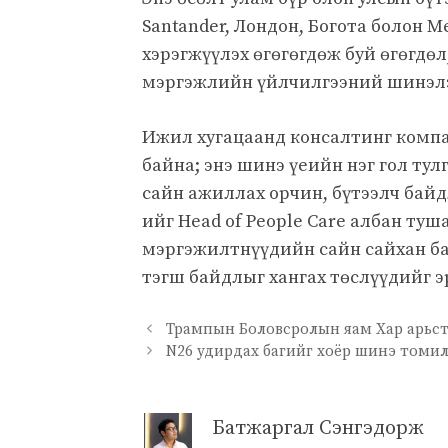
Santander, Лондон, Богота болон 
хэрэгжүүлэх өгөгөгдөж буй өгөгдө
мэргэжлийн үйлчилгээний шинэл
Ижил хугацаанд консалтинг компа
байна; энэ шинэ үеийн нэг гол тул
сайн ажиллах орчин, бүтээлч бай
ийг Head of People Care албан туш
мэргэжилтнүүдийн сайн сайхан б
тэгш байдлыг хангах төслүүдийг 
Трампын Боловсролын яам Хар арьст
N26 удирдах багийг хоёр шинэ томи
Батжаргал Сэнгэдорж