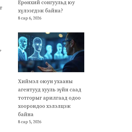
Ерөнхий сонгуульд юу
т
хүлээгдэж байна?
8 сар 6, 2026
,
Хиймэл оюун ухааны
агентууд хууль зүйн саад
тотгорыг арилгаад одоо
хоорондоо хэлэлцэж
байна
8 сар 5, 2026