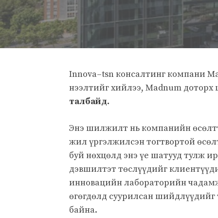
Innova–tsn консалтинг компани 
нээлтийг хийлээ, Madnum доторх 
талбайд.
Энэ шилжилт нь компанийн өсөлтт
жил үргэлжилсэн тогтвортой өсөл
буй нөхцөлд энэ үе шатууд тулж 
дэвшилтэт төслүүдийг клиентүүди
инновацийн лабораторийн чадамжа
өгөгдөлд суурилсан шийдлүүдийг 
байна.