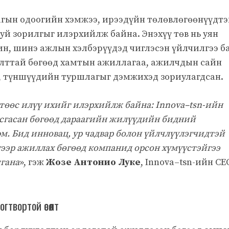
гын одоогийн хэмжээ, ирээдүйн төлөвлөгөөнүүдт
буй зорилгыг илэрхийлж байна. Энэхүү төв нь уян
ин, шинэ ажлын хэлбэрүүдэд чиглэсэн үйлчилгээ б
лттай бөгөөд хамтын ажиллагаа, ажилчдын сайн
ч, түншүүдийн туршлагыг дэмжихэд зориулагдсан.
төөс илүү ихийг илэрхийлж байна: Innova–tsn-ийн
усгасан бөгөөд дараагийн жилүүдийн бидний
м. Бид инновац, ур чадвар болон үйлчлүүлэгчидтэй
гээр ажиллах бөгөөд компанид орсон хүмүүстэйгээ
тгана
», гэж
Жозе Антонио Луке
, Innova–tsn-ийн CE
гтвортой өсөлт