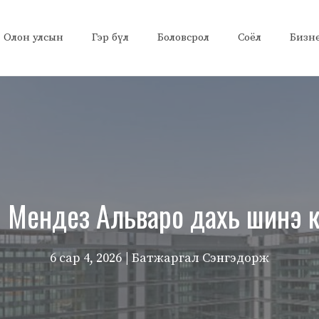
Олон улсын
Гэр бүл
Боловсрол
Соёл
Бизн
 Мендез Альваро дахь шинэ к
6 сар 4, 2026
| Батжаргал Сэнгэдорж