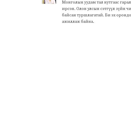
Монголын уудам тал нутгаас гарал
ирсэн. Олон улсын сэтгүүл зүйн 
байсан туршлагатай. Би эх оронд
ажиллаж байна.