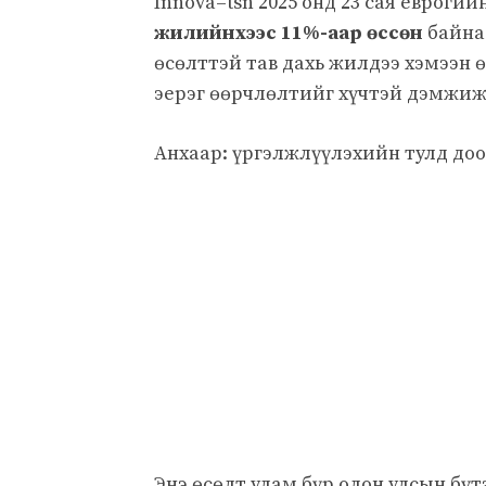
Innova–tsn 2025 онд 23 сая еврог
жилийнхээс 11%-аар өссөн
байна
өсөлттэй тав дахь жилдээ хэмээн 
эерэг өөрчлөлтийг хүчтэй дэмжиж
Анхаар: үргэлжлүүлэхийн тулд до
Энэ өсөлт улам бүр олон улсын бү