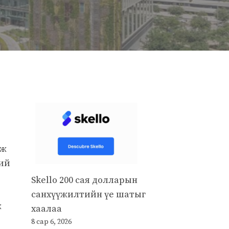
иж
ний
Skello 200 сая долларын
санхүүжилтийн үе шатыг
ж
хаалаа
8 сар 6, 2026