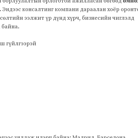
ийн борлуулалтын орлоготой ажилласан бөгөөд
өмнө
. Эндээс консалтинг компани дараалан хоёр оронт
өсөлтийн ээлжит үр дүнд хүрч, бизнесийн чиглэлд
 байна.
ош гүйлгээрэй
тэцээс уялдаж илэрч байна; Мадрид, Барселона,