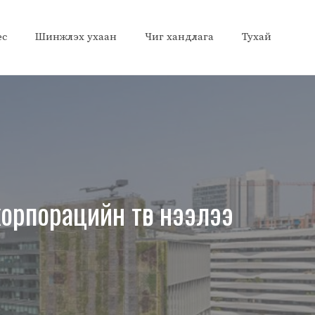
ес
Шинжлэх ухаан
Чиг хандлага
Тухай
орпорацийн төв нээлээ