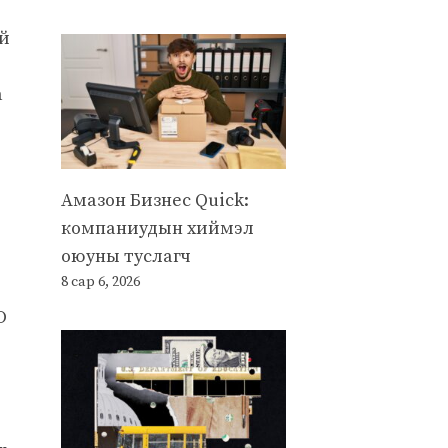
эй
а
Амазон Бизнес Quick:
компаниудын хиймэл
оюуны туслагч
8 сар 6, 2026
O