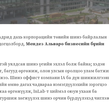
Мадрид дахь корпорацийн төвийн шинэ байрлалын
цогцолборд,
Мендез Альваро бизнесийн бүсийн
эй уялдсан шинэ үеийн эхлэл болж байна; хэдэн
т, багууд өргөжиж, олон улсын оролцоо улам батж
иржээ. Шинэ оффист компани IA ба дүн шинжилгээ
йн өмнө дагах чадвараа нэмэгдүүлэхийн зэрэгцээ
а өргөжүүлж, InLab-т хиймэл оюун ухаан ба
туршиж хөгжүүлэх шинэ орчин бүрдүүлэхэд чиглэ