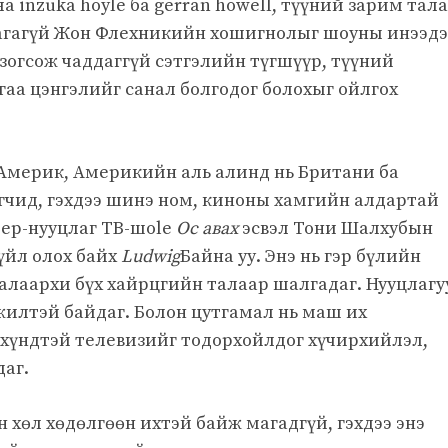
а inzuka hoyle ба gerran howell, түүний зарим тал
гагүй Жон Флехникийн хошигнолыг шоуны инээдэ
зогсож чаддаггүй сэтгэлийн түгшүүр, түүний
гаа цэнгэлийг санал болгодог болохыг ойлгох
Америк, Америкийн аль алинд нь Британи ба
чид, гэхдээ шинэ ном, киноны хамгийн алдартай
иер-нууцлаг ТВ-шоle
Ос авах
эсвэл Тони Шалхубын
зүйл олох байх
Ludwig
Байна уу. Энэ нь гэр бүлийн
талаархи бүх хайрцгийн талаар шалгадаг. Нууцлагу
гжилтэй байдаг. Болон цутгамал нь маш их
р хүндтэй телевизийг тодорхойлдог хүчирхийлэл,
даг.
н хөл хөдөлгөөн ихтэй байж магадгүй, гэхдээ энэ