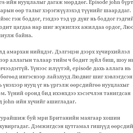
mes-ийн нууцлалыг дагаж мөрддөг. Episode john бүр
арын өөр талыг хэрэгжүүлэхэд түүнийг шаарддаг.
с гэж боддог, гэхдээ тэд үр дүнг нь боддог гэдги
Бодит цагдаа нар шиг жүжиглэх ажилдаа ордог, Лю
ниулж байна.
өлд амархан нийцдэг. Дэлгэцэн дээрх хүчирхийлэл
дгээр аллагын талаар тийм ч бодит зүйл биш, шоу н
ээдэггүй. Үүнээс илүүтэй, episode дахь аллага нь
бөгөөд ингэснээр лайзлууд Людвиг шиг хэвлэгдсэн
нь үнэхээр нууц үг нь үргэлж өөрсдийгөө нууцлахыг
м. Үүний оронд бид ихэнхдээ хэсэгчлэн танигдсан
 john-ийн хүчийг ашигладаг.
уурайшиж буй мри Британийн маягаар хошин
хувиргадаг. Дэмжигдсэн цутгамал гишүүд өөрсди