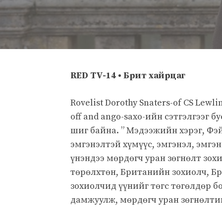
RED TV-14 • Брит хайрцаг
Rovelist Dorothy Snaters-of CS Lewlin
off and ango-saxo-ийн сэтгэлгээг 
шиг байна. ” Мэдээжийн хэрэг, Фэ
эмгэнэлтэй хүмүүс, эмгэнэл, эмгэн
үнэндээ мөрдөгч уран зөгнөлт зох
төрөлхтөн, Британийн зохиолч, Б
зохиолчид үүнийг төгс төгөлдөр б
дамжуулж, мөрдөгч уран зөгнөлтий