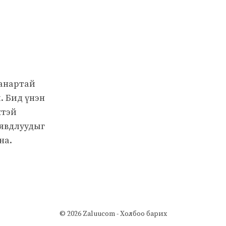
чанартай
. Бид үнэн
жтэй
 явдлуудыг
на.
© 2026 Zaluucom -
Холбоо барих