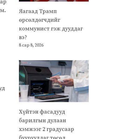
аар
м.
Яагаад Трамп
өрсөлдөгчдийг
коммунист гэж дууддаг
вэ?
8 сар 8, 2026
уд
Хүйтэн фасадууд
барилгын дулаан
хэмжээг 2 градусаар
бууруулдаг төсөл