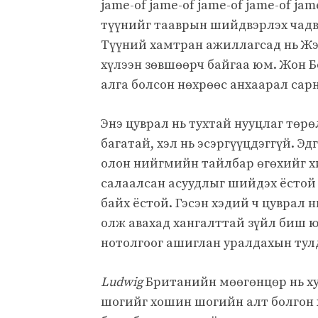
jame-of jame-of jame-of jame-of ja
түүнийг тааврын шийдвэрлэх чадв
Түүний хамтран ажиллагсад нь Жэйм
хүлээн зөвшөөрч байгаа юм. Жон 
алга болсон нөхрөөс анхаарал сар
Энэ цуврал нь тухтай нууцлаг төр
багатай, хэл нь эсэргүүцдэггүй. Э
олон нийгмийн тайлбар өгөхийг хич
салаалсан асуудлыг шийдэх ёстой 
байх ёстой. Гэсэн хэдий ч цуврал 
олж авахад хангалттай зүйл биш ю
нотолгоог ашиглан уралдахын тулд
Ludwig
Британийн мөөгөнцөр нь х
шогийг хошин шогийн алт болгон 