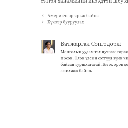
сэтгэл ханамжийн инээдтэй шоу хи
Америкчээр ярьж байна
Хүчээр бууруулах
Батжаргал Сэнгэдорж
Монголын уудам тал нутгаас гарал
ирсэн. Олон улсын сэтгүүл зүйн 
байсан туршлагатай. Би эх оронд
ажиллаж байна.