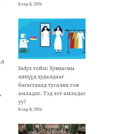
к
8 сар 8, 2026
ад
Indyx тойм: Хувцасны
аппүүд худалдааг
багасгахад тусална гэж
амладаг. Тэд хэт амладаг
ь
уу?
8 сар 8, 2026