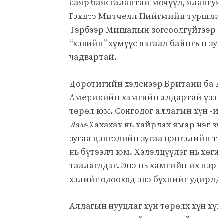
баяр баясгалантай мөчүүд, ялангуя
Гэхдээ Митчелл Нийгмийн туршла
Тэрбээр Мишапын зогсоолгүйгээр 
“хэвийн” хүмүүс яагаад байнгын зу
чадвартай.
Доротигийн хэлснээр Британи ба 
Америкийн хамгийн алдартай үзэг
төрөл юм. Сонгодог аллагын хүн -
Лам
-Хахахах нь хайрлах ямар нэг 
зугаа цэнгэлийн зугаа цэнгэлийн 
нь бүтээлч юм. Хэлэлцүүлэг нь хө
таалагддаг. Энэ нь хамгийн их нэ
хэлийг өдөөхөд энэ бүхнийг удирд
Аллагын нууцлаг хүн төрөлх хүн хү