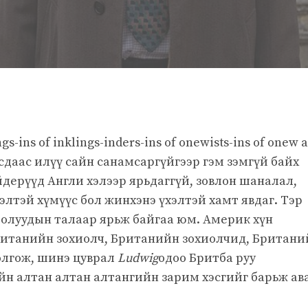
gs-ins of inklings-inders-ins of onewists-ins of onew 
бусдаас илүү сайн санамсаргүйгээр гэм зэмгүй байх
йдерүүд Англи хэлээр ярьдаггүй, зовлон шаналал,
элтэй хүмүүс бол жинхэнэ үхэлтэй хамт явдаг. Тэр
иолуудын талаар ярьж байгаа юм. Америк хүн
ританийн зохиолч, Британийн зохиолчид, Британи
олгож, шинэ цуврал
Ludwig
одоо Бритба руу
н алтан алтан алтангийн зарим хэсгийг барьж ава