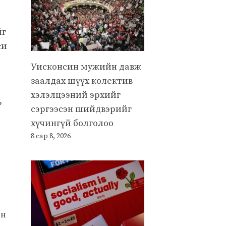
т
йг
си
Уисконсин мужийн давж
заалдах шүүх колектив
хэлэлцээний эрхийг
ь
сэргээсэн шийдвэрийг
хүчингүй болголоо
8 сар 8, 2026
йн