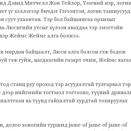
ид Дэвид Митчелл Жон Тейлор, Үзэгний нэр, логи
икт үг хэллэгээр бичдэг Гэгээнтэн, логик ташиусууд
эн суут ухаантан. Тэр бол байшингаа орхихыг
ахь Люсигийн утсыг хүлээн авахдаа тэр эмэгтэйн
хэр Жеймс Жеймс алга болжээ.
 мөрдөн байцаалт, Люси алга болсон гэж бодож
руй гэж гуйж, цагдаагийн газарт очиж, Жеймс яага
од станц руу ороход тэр асуудалтай тулгарвал тэр
с дээр нийгмийн тогтмол тогтооно, түүний дривал
шалтгаан нь түүнд гайхалтай хурдтай тохируулах
 долоо хоногийн туршид jame-of jame-of jame-of