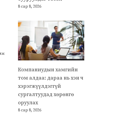
8 сар 8, 2026
улж
Компаниудын хамгийн
том алдаа: дараа нь хэн ч
хэрэгжүүлдэггүй
сургалтуудад хөрөнгө
оруулах
8 сар 8, 2026