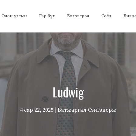
Олон улсын
Гэр бүл
Боловсрол
Соёл
Бизн
Ludwig
4 сар 22, 2025
| Батжаргал Сэнгэдорж