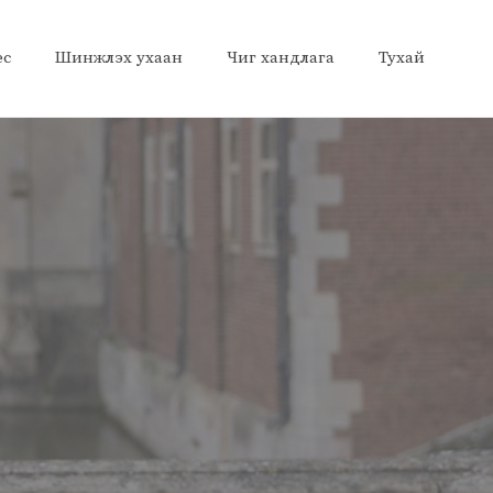
ес
Шинжлэх ухаан
Чиг хандлага
Тухай