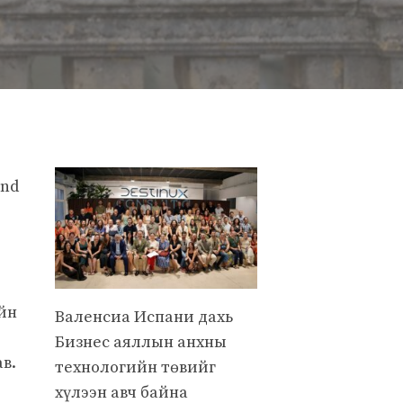
and
йн
Валенсиа Испани дахь
Бизнес аяллын анхны
в.
технологийн төвийг
хүлээн авч байна