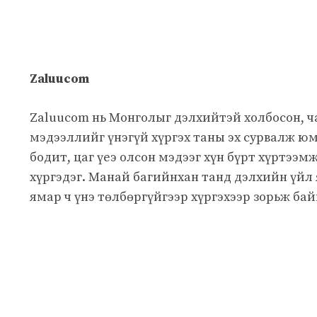
Zaluucom
Zaluucom нь Монголыг дэлхийтэй холбосон, 
мэдээллийг үнэгүй хүргэх таны эх сурвалж юм
бодит, цаг үеэ олсон мэдээг хүн бүрт хүртээм
хүргэдэг. Манай багийнхан танд дэлхийн үйл
ямар ч үнэ төлбөргүйгээр хүргэхээр зорьж бай