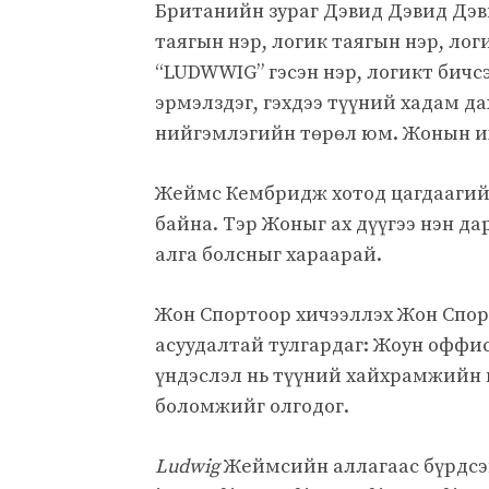
Британийн зураг Дэвид Дэвид Дэв
таягын нэр, логик таягын нэр, лог
“LUDWWIG” гэсэн нэр, логикт бичс
эрмэлздэг, гэхдээ түүний хадам д
нийгэмлэгийн төрөл юм. Жонын и
Жеймс Кембридж хотод цагдаагийн
байна. Тэр Жоныг ах дүүгээ нэн да
алга болсныг хараарай.
Жон Спортоор хичээллэх Жон Спорт
асуудалтай тулгардаг: Жоун оффи
үндэслэл нь түүний хайхрамжийн 
боломжийг олгодог.
Ludwig
Жеймсийн аллагаас бүрдсэн,