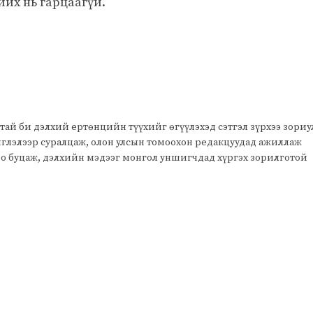
йх нь гарцаагүй.
тай би дэлхий ертөнцийн түүхийг өгүүлэхэд сэтгэл зүрхээ зори
чиглэлээр суралцаж, олон улсын томоохон редакцуудад ажиллаж
оо буцаж, дэлхийн мэдээг монгол уншигчдад хүргэх зорилготой