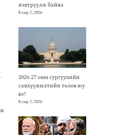
нэвтрүүлж байна
8 сар 7, 2026
o
2026-27 оны сургуулийн
санхүүжилтийн төлөв юу
вэ?
8 сар 7, 2026
иж