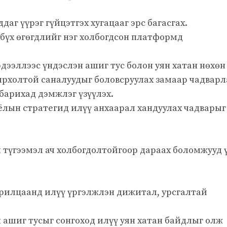
аг үүрэг гүйцэтгэх хугацааг эрс багасгах.
бүх өгөгдлийг нэг холбогдсон платформд
ээллээс үндэслэн ашиг тус болон уян хатан нөхөн
рхолтой саналуудыг боловсруулах замаар чадварл
 барихад дэмжлэг үзүүлэх.
ёлын стратегид илүү анхаарал хандуулах чадварыг
 түгээмэл ач холбогдолтойгоор дараах боломжууд 
рилцаанд илүү үргэлжлэн дижитал, урсгалтай
 ашиг тусыг сонгоход илүү уян хатан байдлыг олж