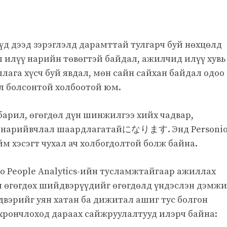
үүд дээд зэрэглэлд дарамттай тулгарч буй нөхцөлд
 илүү нарийн төвөгтэй байдал, ажилчид илүү хувь
лага хүсч буй явдал, мөн сайн сайхан байдал одоо
л болсонтой холбоотой юм.
барил, өгөгдөл дүн шинжилгээ хийх чадвар,
ах нарийвчлал шаардлагатайになります. Энд Personi
йм хэсэгт чухал ач холбогдолтой болж байна.
o People Analytics-ийн тусламжтайгаар ажиллах
гч өгөгдөх шийдвэрүүдийг өгөгдөлд үндэслэн дэмж
йдвэрийг уян хатан ба дижитал ашиг тус болгон
хрончлоход дараах сайжруулалтууд илэрч байна: