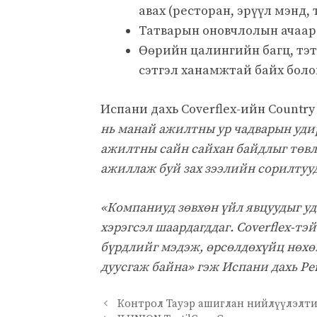
авах (ресторан, эрүүл мэнд, 
Татварын оновчлолын ачаар 
Өөрийн цалингийн багц, тэт
сэтгэл ханамжтай байх бол
Испани дахь Coverflex-ийн Countr
нь манай ажилтны ур чадварын уди
ажилтны сайн сайхан байдлыг төвлө
ажиллаж буй зах зээлийн сорилтуу
«Компаниуд зөвхөн үйл явцуудыг уд
хэрэгсэл шаардагддаг. Coverflex-т
бүрдлийг мэдэж, өрсөлдөхүйц нөхө
дуусгаж байна» гэж Испани дахь Pe
Контрол Тауэр ашиглан нийлүүлэлти