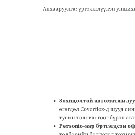
Анхааруулга: үргэлжлүүлэн уншихы
Зохицолтой автоматжилу
өгөгдөл Coverflex-д шууд си
тусын төлөвлөгөөг бүрэн ав
Personio-аар бүртгэгдсэн 
төлбөрийн бодлогод тохиру