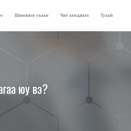
ес
Шинжлэх ухаан
Чиг хандлага
Тухай
агаа юу вэ?