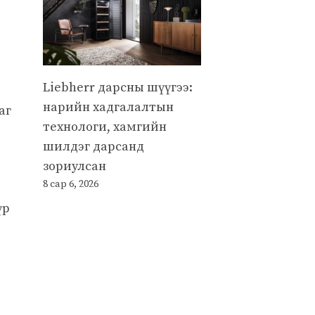
Liebherr дарсны шүүгээ:
нарийн хадгалалтын
аг
технологи, хамгийн
шилдэг дарсанд
зориулсан
8 сар 6, 2026
үр