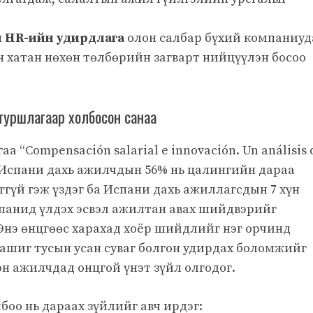
 HR-ийн удирдлага
олон салбар бүхий компаниуд
н хатан нөхөн төлбөрийн загварт нийцүүлэн босоо
туршлагаар холбосон санаа
аа “Compensación salarial e innovación. Un análisis 
д Испани дахь ажилчдын 56% нь цалингийн дараа
ггүй гэж үздэг ба Испани дахь ажиллагсдын 7 хүн
мпанид үлдэх эсвэл ажилтан авах шийдвэрийг
 Энэ өнцгөөс харахад хоёр шийдлийг нэг орчинд
 ашиг тусын усан суваг болгон удирдах боломжийг
н ажилчдад онцгой үнэт зүйл олгодог.
боо нь дараах зүйлийг авч ирдэг: