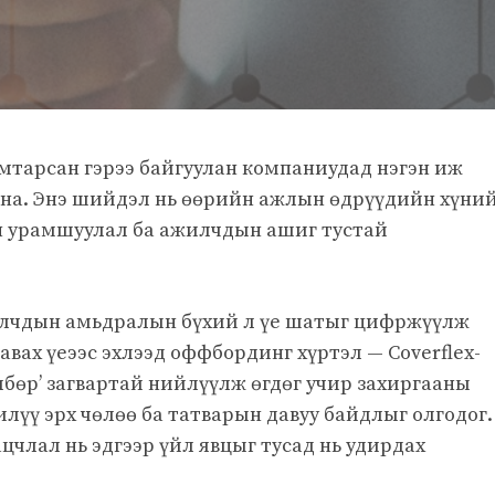
хамтарсан гэрээ байгуулан компаниудад нэгэн иж
на. Энэ шийдэл нь өөрийн ажлын өдрүүдийн хүни
н урамшуулал ба ажилчдын ашиг тустай
жилчдын амьдралын бүхий л үе шатыг цифржүүлж
вах үеээс эхлээд оффбординг хүртэл — Coverflex-
лбөр’ загвартай нийлүүлж өгдөг учир захиргааны
илүү эрх чөлөө ба татварын давуу байдлыг олгодог.
члал нь эдгээр үйл явцыг тусад нь удирдах