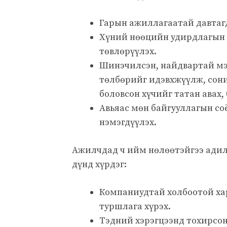
Гарын ажиллагаатай давтагдд
Хүний нөөцийн удирдлагын 
төвлөрүүлэх.
Шинэчилсэн, найдвартай мэд
төлбөрийг идэвхжүүлж, сони
боловсон хүчийг татан авах,
Авьяас мөн байгууллагын со
нэмэгдүүлэх.
Ажилчдад ч ийм нөлөөтэйгээ адил
дүнд хүрдэг:
Компаниудтай холбоотой ха
туршлага хүрэх.
Тэдний хэрэгцээнд тохирсон