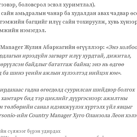
тээвэр, боловсрол эсвэл хуримтлал).
сайн амьдралын чанар ба худалдан авах чадвар өс
гэмжийн багцийг илүү сайн тохируулж, хувь хүнээ
омжийн нэмэгдэл.
y Manager Жулия Абаркагийн өгүүллээр:
«Энэ холбо
рдлагын ирээдүйн загварт илүү хурдтай, дижитал,
рүүлсэн байдлыг бататгаж байна; энэ нь өдгөө
д ба шинэ үеийн ажлын хүлээлтэд нийцэх юм».
ирдахаас гадна өгөгдөлд суурилсан шийдвэр болгох
эй хамтарч бид тэр циклийг дүүргэснээр: ажилтны
н төлбөрийн санал идэвхжүүлэх хүртэлх үйл явцыг
rsonio-ийн Country Manager Хуго Олаизола Леон хэлэ
йн сүлжээг бүрэн удирдах