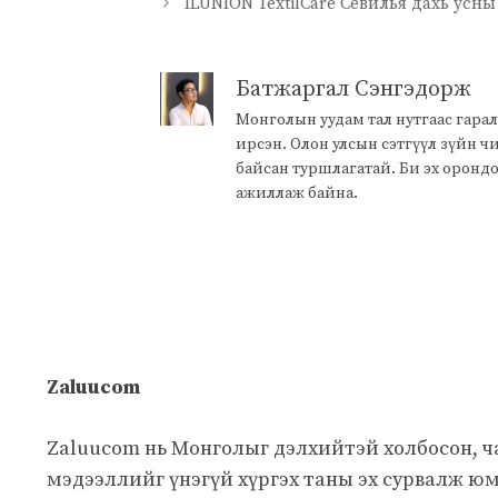
ILUNION TextilCare Севилья дахь усн
Батжаргал Сэнгэдорж
Монголын уудам тал нутгаас гарал
ирсэн. Олон улсын сэтгүүл зүйн 
байсан туршлагатай. Би эх оронд
ажиллаж байна.
Zaluucom
Zaluucom нь Монголыг дэлхийтэй холбосон, 
мэдээллийг үнэгүй хүргэх таны эх сурвалж юм