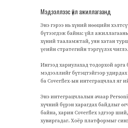
Мэдээллээс үйл ажиллагаанд
Энэ гэрээ нь хүний нөөцийн хэлтс
бүтээгдэж байна: үйл ажиллагааны
хүний тааламжтай, уян хатан турш
үеийн стратегийн тэргүүлэх чиглэ
Ингээд хариулахад тодорхой арга 
мэдээллийг бүтэцтэйгээр удирд
ба Coverflex-ын интеграцчлал яг и
Энэ интеграцчлалын ачаар Personi
хүчний бүрэн харагдах байдлыг ө
байна, харин Coverflex эдгээр ши
хувиргадаг. Хоёр платформыг син