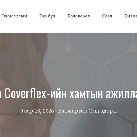
Олон улсын
Гэр бүл
Боловсрол
Соёл
Бизн
а Coverflex-ийн хамтын ажилл
5 сар 13, 2026
| Батжаргал Сэнгэдорж