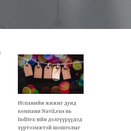
й
Испанийн жижиг дунд
компани NaviLens нь
Inditex-ийн дэлгүүрүүдэд
хүртээмжтэй шошголыг