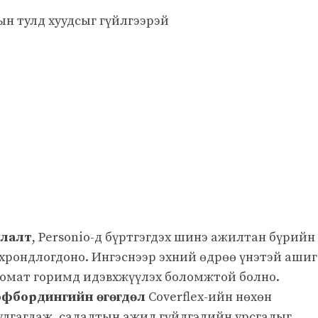
н тулд хуудсыг гүйлгээрэй
улалт
, Personio-д бүртгэгдэх шинэ ажилтан бүрийн
нхрондлогдоно. Ингэснээр эхний өдрөө үнэтэй ашиг
томат горимд идэвхжүүлэх боломжтой болно.
оффбордингийн өгөгдөл
Coverflex-ийн нөхөн
улгагдаж, салалтын ажил гүйлгэлийн урсгалыг