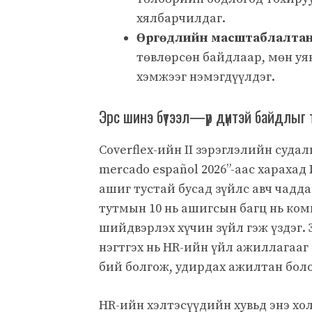
хялбарчилдаг.
Өргөдлийн масштаблалтан
төвлөрсөн байдлаар, мөн уя
хэмжээг нэмэгдүүлдэг.
Эрс шинэ бүтээл—үр дүнтэй байдлыг 
Coverflex-ийн II зэрэглэлийн судалг
mercado español 2026”-аас хараха
ашиг тустай бусад зүйлс авч чадда
тутмын 10 нь ашигсын багц нь ко
шийдвэрлэх хүчин зүйл гэж үздэг.
нэгтгэх нь HR-ийн үйл ажиллагааг
бий болгож, удирдах ажилтан боло
HR-ийн хэлтэсүүдийн хувьд энэ хол