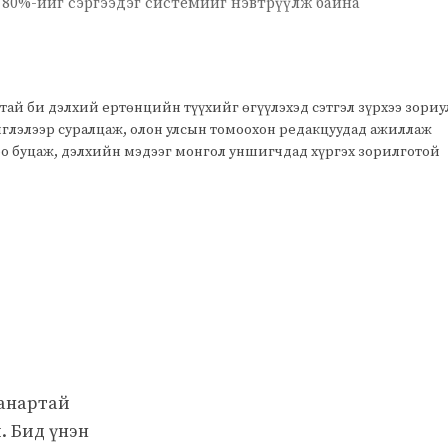
ы 80%-ийг сэргээдэг системийг нэвтрүүлж байна
тай би дэлхий ертөнцийн түүхийг өгүүлэхэд сэтгэл зүрхээ зори
чиглэлээр суралцаж, олон улсын томоохон редакцуудад ажиллаж
оо буцаж, дэлхийн мэдээг монгол уншигчдад хүргэх зорилготой
чанартай
. Бид үнэн