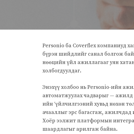
Personio ба Coverflex компаниуд 
бүрэн шийдлийг санал болгож бай
нөөцийн үйл ажиллагааг уян хата
холбогдуулдаг.
Энэхүү холбоо нь Personio-ийн а
автоматжуулах чадварыг — ажилд а
ийн ‘үйлчилгээний хувьд нөхөн тө
ачааллыг эрс багасгаж, ажилчдад 
Хоёр ээлжит платформын интеграц
шаардлагыг арилгаж байна.