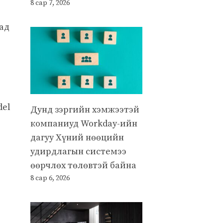
8 сар 7, 2026
ад
del
Дунд зэргийн хэмжээтэй
компаниуд Workday-ийн
дагуу Хүний нөөцийн
удирдлагын системээ
өөрчлөх төлөвтэй байна
8 сар 6, 2026