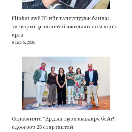
Flinket myETF-ийг танилцуулж байна:
татварын үр ашигтай ажиллагааны шинэ
арга
8 сар 6, 2026
Санаачилга “Ардын түмэн амьдарч байг!”
одоогоор 28 стартаптай