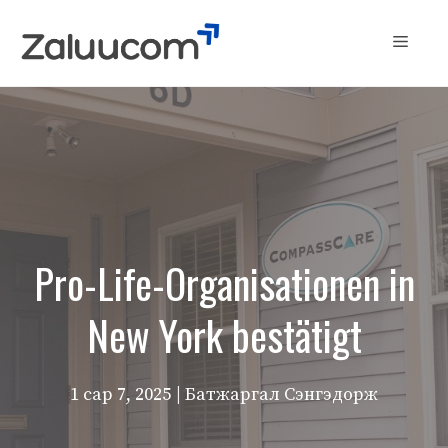
Skip
to
Menu
content
Pro-Life-Organisationen in
New York bestätigt
1 сар 7, 2025
| Батжаргал Сэнгэдорж