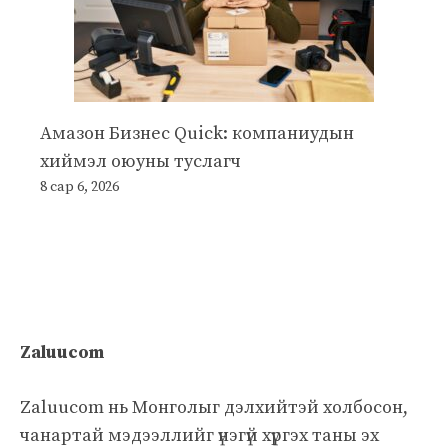
Амазон Бизнес Quick: компаниудын
хиймэл оюуны туслагч
8 сар 6, 2026
Zaluucom
Zaluucom нь Монголыг дэлхийтэй холбосон,
чанартай мэдээллийг үнэгүй хүргэх таны эх