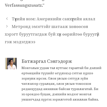
Verfassungszusatz.“
Түүхийн ном: Америкийн санхүүгийн аялал
Метронд эмэгтэйг шатааж хөнөөсөн
хэрэгт буруутгагдаж буй хүн өөрийгөө буруугүй
гэж мэдэгджээ
Батжаргал Сэнгэдорж
Монголын уудам тал нутгаас гаралтай би дэлхий
ертөнцийн түүхийг өгүүлэхэд сэтгэл зүрхээ
зориулж ирсэн. Олон улсын сэтгүүл зүйн
чиглэлээр суралцаж, олон улсын томоохон
редакцуудад ажиллаж байсан туршлагатай. Би
эх орондоо буцаж, дэлхийн мэдээг монгол
уншигчдад хүргэх зорилготой ажиллаж байна.