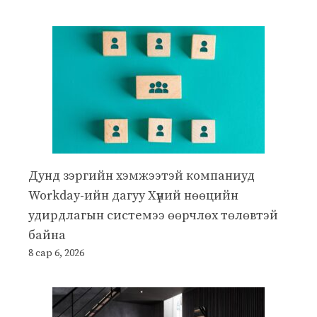
Дунд зэргийн хэмжээтэй компаниуд
Workday-ийн дагуу Хүний нөөцийн
удирдлагын системээ өөрчлөх төлөвтэй
байна
8 сар 6, 2026