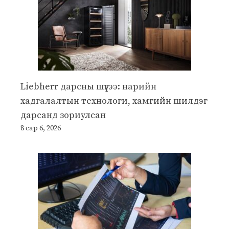
Liebherr дарсны шүүгээ: нарийн
хадгалалтын технологи, хамгийн шилдэг
дарсанд зориулсан
8 сар 6, 2026