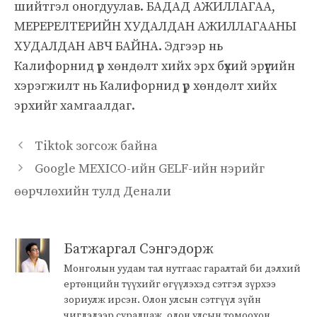
шийтгэл оногдуулав. БАДАД АЖИЛЛАГАА,
МЕРЕРЕЛТЕРИЙН ХУДАЛДАН АЖИЛЛАГААНЫ
ХУДАЛДАН АВЧ БАЙНА. Эдгээр нь
Калифорнид үр хөндөлт хийх эрх бүхий эрүүгийн
хэрэгжилт нь Калифорнид үр хөндөлт хийх
эрхийг хамгаалдаг.
Tiktok зогсож байна
Google MEXICO-ийн GELF-ийн нэрийг
өөрчлөхийн тулд Денали
Батжаргал Сэнгэдорж
Монголын уудам тал нутгаас гаралтай би дэлхий
ертөнцийн түүхийг өгүүлэхэд сэтгэл зүрхээ
зориулж ирсэн. Олон улсын сэтгүүл зүйн
чиглэлээр суралцаж, олон улсын томоохон