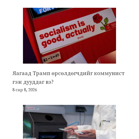
Яагаад Трамп өрсөлдөгчдийг коммунист
гэж дууддаг вэ?
8 сар 8, 2026