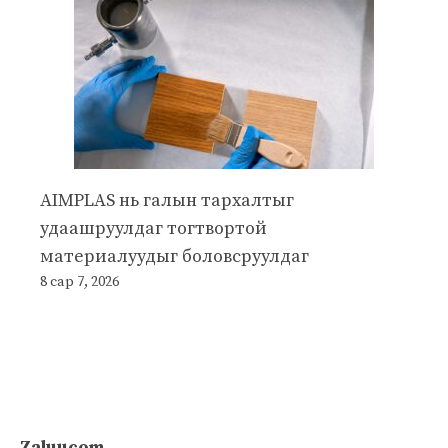
AIMPLAS нь галын тархалтыг
удаашруулдаг тогтвортой
материалуудыг боловсруулдаг
8 сар 7, 2026
Zaluucom