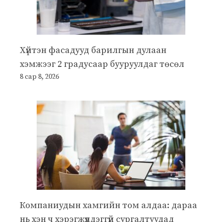
Хүйтэн фасадууд барилгын дулаан
хэмжээг 2 градусаар бууруулдаг төсөл
8 сар 8, 2026
Компаниудын хамгийн том алдаа: дараа
нь хэн ч хэрэгжүүлдэггүй сургалтуудад