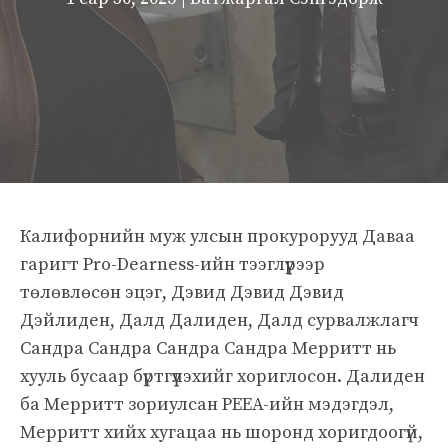
Калифорнийн муж улсын прокурорууд Даваа
гаригт Pro-Dearness-ийн тээглүүрээр
төлөвлөсөн эцэг, Дэвид Дэвид Дэвид
Дэйлиден, Далд Далиден, Далд сурвалжлагч
Сандра Сандра Сандра Сандра Мерритт нь
хууль бусаар бүртгүүлэхийг хориглосон. Далиден
ба Мерритт зориулсан PEEA-ийн мэдэгдэл,
Мерритт хийх хугацаа нь шоронд хоригдоогүй,