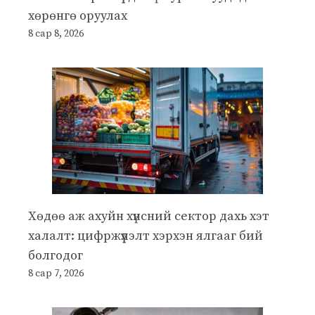
хөрөнгө оруулах
8 сар 8, 2026
Хөдөө аж ахуйн хүнсний сектор дахь хэт
халалт: цифржүүлэлт хэрхэн ялгааг бий
болгодог
8 сар 7, 2026