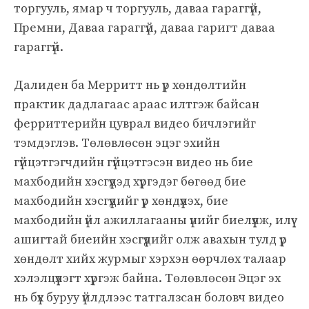
торгууль, ямар ч торгууль, даваа гараггүй,
Премни, Даваа гараггүй, даваа гаригт даваа
гараггүй.
Далиден ба Мерритт нь үр хөндөлтийн
практик дадлагаас араас илтгэж байсан
ферриттерийн цуврал видео бичлэгийг
тэмдэглэв. Төлөвлөсөн эцэг эхийн
гүйцэтгэгчдийн гүйцэтгэсэн видео нь бие
махбодийн хэсгүүдэд хүргэдэг бөгөөд бие
махбодийн хэсгүүдийг үр хөндүүлэх, бие
махбодийн үйл ажиллагааны үнийг биелүүлж, илүү
ашигтай биеийн хэсгүүдийг олж авахын тулд үр
хөндөлт хийх журмыг хэрхэн өөрчлөх талаар
хэлэлцүүлэгт хүргэж байна. Төлөвлөсөн Эцэг эх
нь бүх буруу үйлдлээс татгалзсан боловч видео