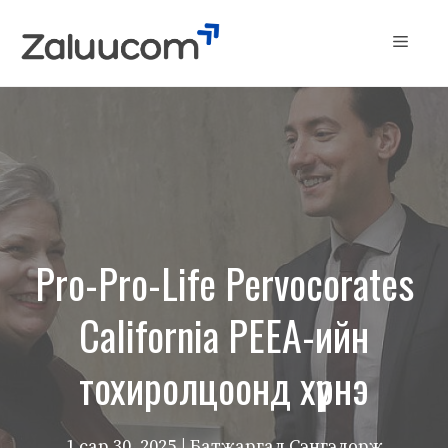
Skip
to
Menu
content
Pro-Pro-Life Pervocorates
California PEEA-ийн
тохиролцоонд хүрнэ
1 сар 30, 2025
| Батжаргал Сэнгэдорж