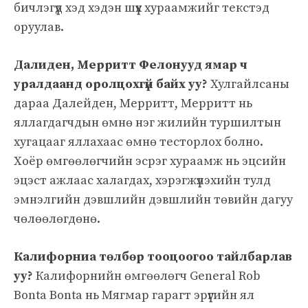
бичлэгүүд хэд хэдэн шүүх хураамжийг текстэд
оруулав.
Далиден, Мерритт Фелонууд ямар ч
уралдаанд оролцохгүй байх уу?
Хулгайлсаны
дараа Далейден, Мерритт, Мерритт нь
яллагдагчдын өмнө нэг жилийн туршилтын
хугацааг яллахаас өмнө тесторлох болно.
Хоёр өмгөөлөгчийн эсрэг хураамж нь эцсийн
эцэст ажлаас халагдах, хэрэгжүүлэхийн тулд
эмнэлгийн дэвшлийн дэвшлийн төвийн дагуу
чөлөөлөгдөнө.
Калифорниа төлбөр тооцоогоо тайлбарлав
уу?
Калифорнийн өмгөөлөгч General Rob
Bonta Bonta нь Мягмар гарагт эрүүгийн ял