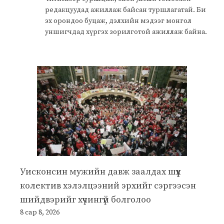
редакцуудад ажиллаж байсан туршлагатай. Би
эх орондоо буцаж, дэлхийн мэдээг монгол
уншигчдад хүргэх зорилготой ажиллаж байна.
Уисконсин мужийн давж заалдах шүүх
колектив хэлэлцээний эрхийг сэргээсэн
шийдвэрийг хүчингүй болголоо
8 сар 8, 2026