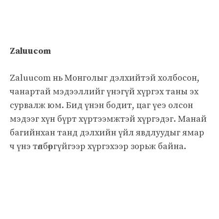
Zaluucom
Zaluucom нь Монголыг дэлхийтэй холбосон,
чанартай мэдээллийг үнэгүй хүргэх таны эх
сурвалж юм. Бид үнэн бодит, цаг үеэ олсон
мэдээг хүн бүрт хүртээмжтэй хүргэдэг. Манай
багийнхан танд дэлхийн үйл явдлуудыг ямар
ч үнэ төлбөргүйгээр хүргэхээр зорьж байна.