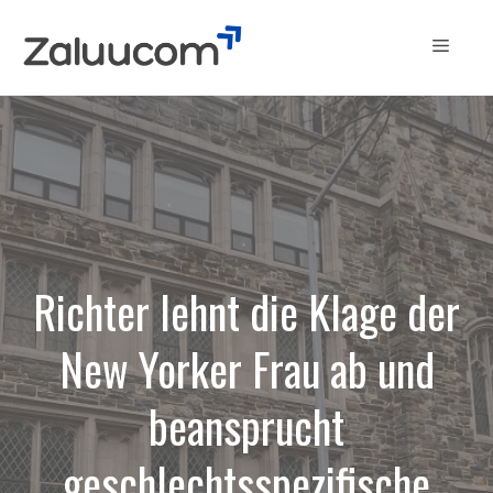
Skip
to
Menu
content
Richter lehnt die Klage der
New Yorker Frau ab und
beansprucht
geschlechtsspezifische