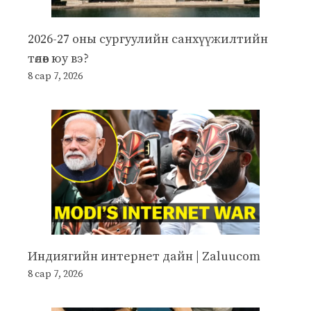
2026-27 оны сургуулийн санхүүжилтийн
төлөв юу вэ?
8 сар 7, 2026
Индиягийн интернет дайн | Zaluucom
8 сар 7, 2026