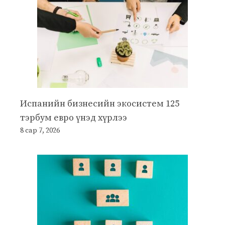
Испанийн бизнесийн экосистем 125
тэрбум евро үнэд хүрлээ
8 сар 7, 2026