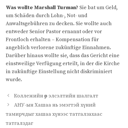
Was wollte Marshall Turman?
Sie bat um Geld,
um Schäden durch Lohn-, Not- und
Anwaltsgebühren zu decken. Sie wollte auch
entweder Senior Pastor ernannt oder vor
Frontloch erhalten – Kompensation für
angeblich verlorene zukünftige Einnahmen.
Darüber hinaus wollte sie, dass das Gericht eine
einstweilige Verfügung erteilt, in der die Kirche
in zukünftige Einstellung nicht diskriminiert
wurde.
Коллежийн өөр элсэлтийн шалгалт
АНУ-ын Хашаа нь эмэгтэй хүний ​​
тамирчдыг хашаа хүнээс татгалзахаас
татгалздаг