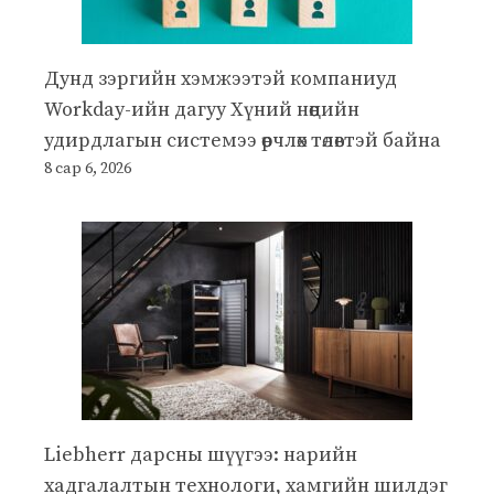
Дунд зэргийн хэмжээтэй компаниуд
Workday-ийн дагуу Хүний нөөцийн
удирдлагын системээ өөрчлөх төлөвтэй байна
8 сар 6, 2026
Liebherr дарсны шүүгээ: нарийн
хадгалалтын технологи, хамгийн шилдэг