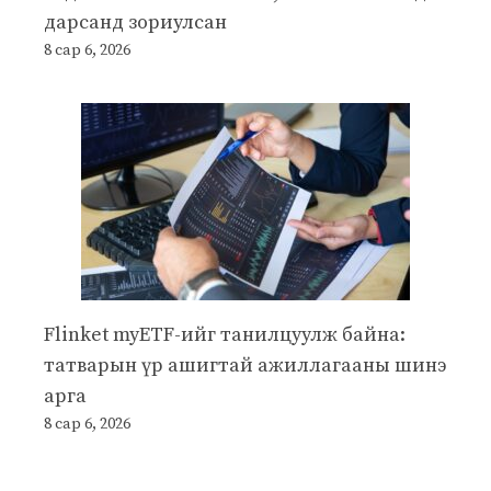
дарсанд зориулсан
8 сар 6, 2026
Flinket myETF-ийг танилцуулж байна:
татварын үр ашигтай ажиллагааны шинэ
арга
8 сар 6, 2026