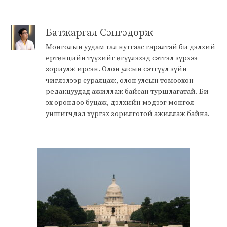
Батжаргал Сэнгэдорж
Монголын уудам тал нутгаас гаралтай би дэлхий
ертөнцийн түүхийг өгүүлэхэд сэтгэл зүрхээ
зориулж ирсэн. Олон улсын сэтгүүл зүйн
чиглэлээр суралцаж, олон улсын томоохон
редакцуудад ажиллаж байсан туршлагатай. Би
эх орондоо буцаж, дэлхийн мэдээг монгол
уншигчдад хүргэх зорилготой ажиллаж байна.