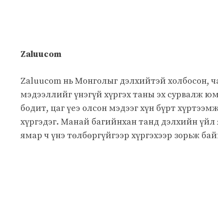
Zaluucom
Zaluucom нь Монголыг дэлхийтэй холбосон, 
мэдээллийг үнэгүй хүргэх таны эх сурвалж юм
бодит, цаг үеэ олсон мэдээг хүн бүрт хүртээм
хүргэдэг. Манай багийнхан танд дэлхийн үйл
ямар ч үнэ төлбөргүйгээр хүргэхээр зорьж бай