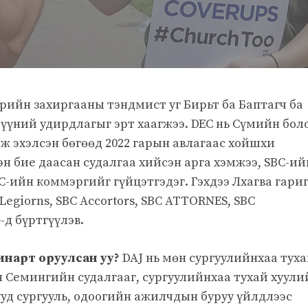
рийн захиргааны тэндмист уг Бирьт ба Баптагч ба
түүний удирдлагыг эрт хаагжээ. DEC нь Сүмийн бол
лж эхэлсэн бөгөөд 2022 гарын авлагаас хойшхи
н бие даасан судалгаа хийсэн арга хэмжээ, SBC-ий
C-ийн коммэргийг гүйцэтгэдэг. Гэхдээ Лхагва гари
 Legiorns, SBC Accortors, SBC ATTORNES, SBC
д бүртгүүлэв.
минарт оруулсан уу?
DAJ нь мөн сургуулийнхаа тух
 Семингийн судалгааг, сургуулийнхаа тухай хуули
ууд сургууль, одоогийн ажилчдын буруу үйлдлээс