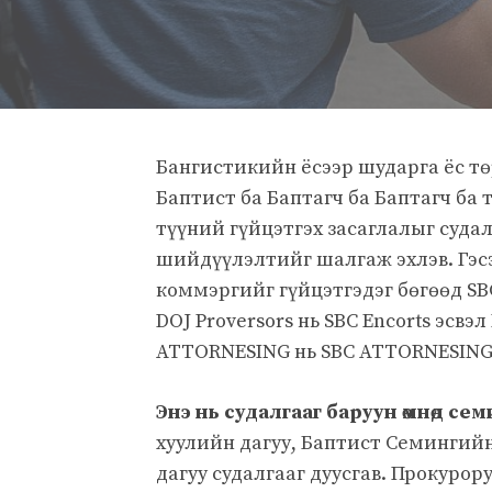
Бангистикийн ёсээр шударга ёс тө
Баптист ба Баптагч ба Баптагч ба 
түүний гүйцэтгэх засаглалыг суда
шийдүүлэлтийг шалгаж эхлэв. Гэсэ
коммэргийг гүйцэтгэдэг бөгөөд SB
DOJ Proversors нь SBC Encorts эсвэл
ATTORNESING нь SBC ATTORNESING-
Энэ нь судалгааг баруун өмнөд се
хуулийн дагуу, Баптист Семингийн
дагуу судалгааг дуусгав. Прокурор