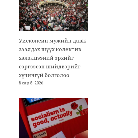
Уисконсин мужийн давж
заалдах шүүх колектив
хэлэлцээний эрхийг
сэргээсэн шийдвэрийг
хүчингүй болголоо
8 сар 8, 2026