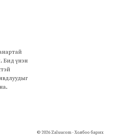
чанартай
. Бид үнэн
жтэй
 явдлуудыг
на.
© 2026 Zaluucom -
Холбоо барих