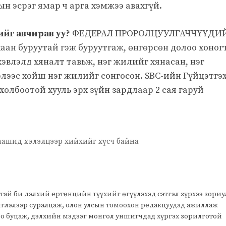
н эсрэг ямар ч арга хэмжээ авахгүй.
ийг авчирав уу?
ФЕДЕРАЛ ПРОРОЛЦУУЛГАЧЧҮҮДИ
ан буруутай гэж буруутгаж, өнгөрсөн долоо хоног
хэвлэлд хяналт тавьж, нэг жилийг хянасан, нэг
лээс хойш нэг жилийг сонгосон. SBC-ийн Гүйцэтгэ
олбоотой хууль эрх зүйн зардлаар 2 сая гаруй
цаашид хэлэлцээр хийхийг хүсч байна
тай би дэлхий ертөнцийн түүхийг өгүүлэхэд сэтгэл зүрхээ зори
чиглэлээр суралцаж, олон улсын томоохон редакцуудад ажиллаж
оо буцаж, дэлхийн мэдээг монгол уншигчдад хүргэх зорилготой