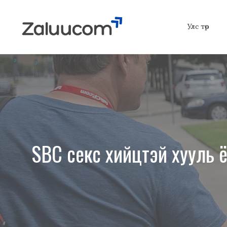
Skip
to
Улс төр
content
SBC секс хийцтэй хууль ё