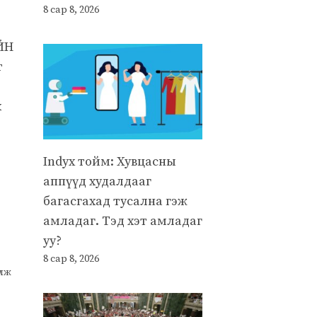
8 сар 8, 2026
ЙН
т
х
Indyx тойм: Хувцасны
аппүүд худалдааг
багасгахад тусална гэж
амладаг. Тэд хэт амладаг
уу?
8 сар 8, 2026
улж