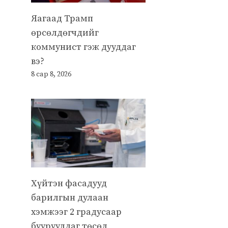
Яагаад Трамп
өрсөлдөгчдийг
коммунист гэж дууддаг
вэ?
8 сар 8, 2026
Хүйтэн фасадууд
барилгын дулаан
хэмжээг 2 градусаар
бууруулдаг төсөл