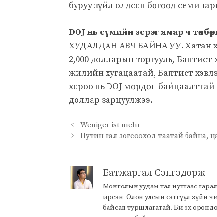
буруу зүйл олдсон бөгөөд семинары
DOJ нь сүмийн эсрэг ямар ч төлбөр
ХУДАЛДАН АВЧ БАЙНА УУ. Хатан ха
2,000 долларын торгууль, Баптист 
жилийн хугацаатай, Баптист хэвлэ
хороо нь DOJ мөрдөн байцаалттай х
доллар зарцуулжээ.
Weniger ist mehr
Путин гал зогсооход таатай байна, 
Батжаргал Сэнгэдорж
Монголын уудам тал нутгаас гарал
ирсэн. Олон улсын сэтгүүл зүйн 
байсан туршлагатай. Би эх оронд