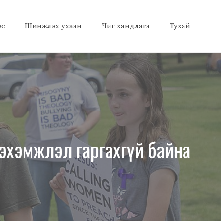
ес
Шинжлэх ухаан
Чиг хандлага
Тухай
нэхэмжлэл гаргахгүй байна