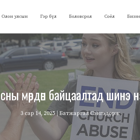
Олон улсын
Гэр бүл
Боловсрол
Соёл
Бизн
сны мөрдөн байцаалтад шинэ 
3 сар 14, 2025
| Батжаргал Сэнгэдорж