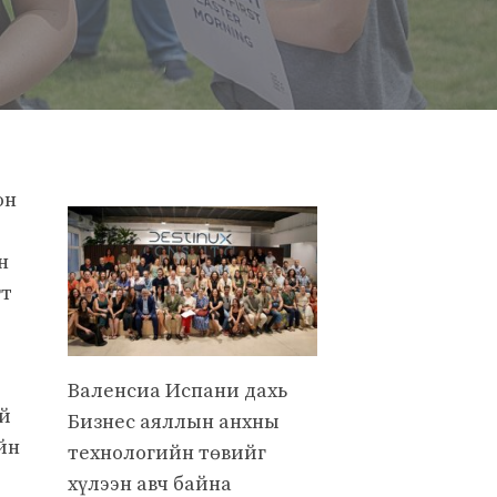
он
н
гт
Валенсиа Испани дахь
ай
Бизнес аяллын анхны
йн
технологийн төвийг
хүлээн авч байна