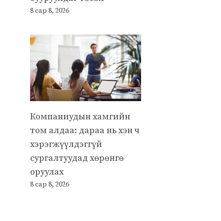
8 сар 8, 2026
Компаниудын хамгийн
том алдаа: дараа нь хэн ч
хэрэгжүүлдэггүй
сургалтуудад хөрөнгө
оруулах
8 сар 8, 2026