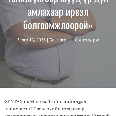
амлахаар ирвэл
болгоомжлоорой»
5 сар 13, 2026
| Батжаргал Сэнгэдорж
SYNTAX нь Microsoft-ийн шийдлүүдэд
мэргэшсэн IT зөвлөхийн хэлбэрээр