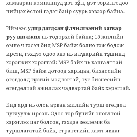
хамааран компаниуд үнэт зүйл, үнэт зорилгодоо
нийцэх ёстой гэдэг байр суурь хэвээр байна.
Иймээс
удирдагдсан үйлчилгээний загвар
руу шилжих
нь тодорхой байна; 15 жилийн
өмнө ч гэсэн бид MSP байж болно гэж бодож
ирсэн, гэхдээ одоо энэ нь илүү нарийн түвшинд
хэрэгжих хэрэгтэй: MSP байх нь хангалттай
биш, MSP байж дотоод харьцаа, бизнесийн
өгөгдөлд гүнзгий мэдлэгтэй, тус бизнесийн
өгөгдөлтэй ажиллах чадвартай байх хэрэгтэй.
Бид ард нь олон арван жилийн турш өгөгдөл
цуглуулж ирсэн. Одоо тэр бүхнийг оновчтой
хэрэглэх цаг болсон, гэхдээ зөвлөмж ба
туршлагатай байх, стратегийн хамт явдаг