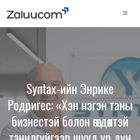
Skip
to
Menu
content
Syntax-ийн Энрике
Родригес: «Хэн нэгэн таны
бизнестэй болон өгөгдөлтэй
танилгүйгээр шууд үр дүн