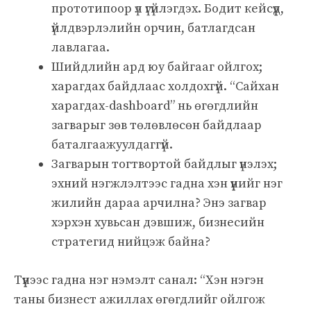
прототипоор үл үгүйлэгдэх. Бодит кейсүүд,
үйлдвэрлэлийн орчин, батлагдсан
лавлагаа.
Шийдлийн ард юу байгааг ойлгох;
харагдах байдлаас холдохгүй. “Сайхан
харагдах-dashboard” нь өгөгдлийн
загварыг зөв төлөвлөсөн байдлаар
баталгаажуулдаггүй.
Загварын тогтвортой байдлыг үнэлэх;
эхний нэгжлэлтээс гадна хэн үүнийг нэг
жилийн дараа арчилна? Энэ загвар
хэрхэн хувьсан дэвшиж, бизнесийн
стратегид нийцэж байна?
Түүнээс гадна нэг нэмэлт санал: “Хэн нэгэн
таны бизнест ажиллах өгөгдлийг ойлгож