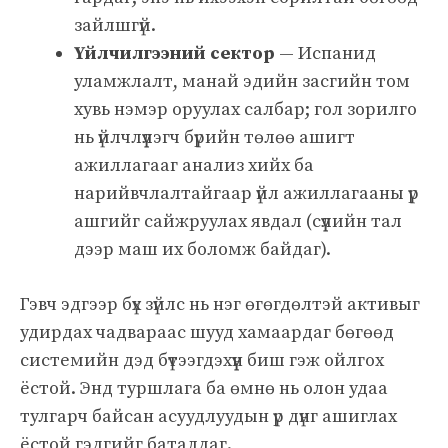
зайлшгүй.
Үйлчилгээний сектор
— Испанид
уламжлалт, манай эдийн засгийн том
хувь нэмэр оруулах салбар; гол зорилго
нь үйлчлүүлэгч бүрийн төлөө ашигт
ажиллагааг анализ хийх ба
нарийвчлалтайгаар үйл ажиллагааны үр
ашгийг сайжруулах явдал (сүүлийн тал
дээр маш их боломж байдаг).
Гэвч эдгээр бүх зүйлс нь нэг өгөгдөлтэй активыг
удирдах чадвараас шууд хамаардаг бөгөөд
системийн дэд бүтээгдэхүүн биш гэж ойлгох
ёстой. Энд туршлага ба өмнө нь олон удаа
тулгарч байсан асуудлуудын үр дүнг ашиглах
ёстой гэдгийг баталдаг.