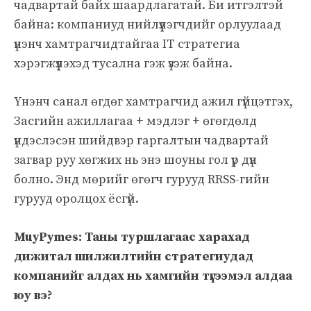
чадвартай байх шаардлагатай. Би итгэлтэй
байна: компаниуд нийлүүлэгчдийг орлуулаад
үнэнч хамтрагчидтайгаа IT стратегиа
хэрэгжүүлэхэд тусална гэж үзэж байна.
Үнэнч санал өгдөг хамтрагчид ажил гүйцэтгэх,
Засгийн ажиллагаа + мэдлэг + өгөгдөлд
үндэслэсэн шийдвэр гаргалтын чадвартай
загвар руу хөгжих нь энэ шоуны гол үр дүн
болно. Энд мөрийг өгөгч гурууд RRSS-гийн
гурууд оролцох ёсгүй.
MuyPymes: Таны туршлагаас харахад
дижитал шилжилтийн стратегиудад
компанийг алдах нь хамгийн түгээмэл алдаа
юу вэ?