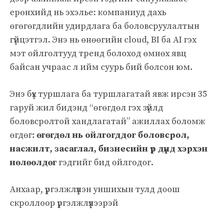
ерөнхийд нь эхэлье: компаниуд дахь
өгөгөгдлийн удирдлага ба боловсруулалтын
гүйцэтгэл. Энэ нь өнөөгийн cloud, BI ба AI гэх
мэт ойлголтууд тренд болоход өмнөх явц
байсан учраас л ийм суурь бий болсон юм.
Энэ бүх туршлага ба туршлагатай явж ирсэн 35
гаруй жил бидэнд “өгөгдөл гэх зүйлд
боловсролтой хандлагатай” ажиллах боломж
өгдөг:
өгөгдөл нь ойлгогддог боловсрол,
насжилт, засаглал, бизнесийн үр дүнд хэрхэн
нөлөөлдөг
гэдгийг бид ойлгодог.
Анхаар, үргэлжлүүлэн уншихын тулд доош
скроллоор үргэлжлүүлээрэй