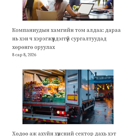
Компаниудын хамгийн том алдаа: дараа
нь хэн ч хэрэгжүүлдэггүй сургалтуудад
хөрөнгө оруулах
8 сар 8, 2026
Хөдөө аж ахуйн хүнсний сектор дахь хэт