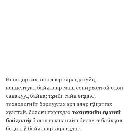
Өнөөдөр зах зээл дээр харагдахуйц,
концептуал байдлаар маш сонирхолтой олон
саналууд байна; түүхийг сайн өгүүлдэг,
технологийг борлуулах эрч аяар гүйцэтгэх
хүсэлтэй, боловч ихэнхдээ
техникийн гүнзгий
байдалгүй
болон компанийн бизнест байх үзэл
бодолгүй байдлаар харагддаг.