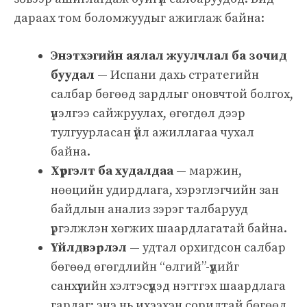
дараах том боломжуудыг ажиглаж байна:
Энэтхэгийн аялал жуулчлал ба зочид
буудал
— Испани дахь стратегийн
салбар бөгөөд зардлыг оновчтой болгох,
үнэлгээ сайжруулах, өгөгдөл дээр
тулгуурласан үйл ажиллагаа чухал
байна.
Хүргэлт ба худалдаа
— маржин,
нөөцийн удирдлага, хэрэглэгчийн зан
байдлын анализ зэрэг талбарууд
үргэлжлэн хөгжих шаардлагатай байна.
Үйлдвэрлэл
— удтал орхигдсон салбар
бөгөөд өгөгдлийн “өлгий”-үүдийг
санхүүгийн хэлтэсүүдэд нэгтгэх шаардлага
гардаг; энэ нь ихээхэн сорилтай бөгөөд