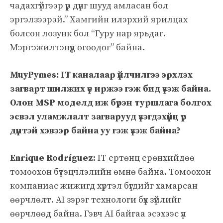
чадахгүйгээр үр дүнг шууд амласан бол
эргэлзээрэй.” Хамгийн илэрхий ярилцах
болсон лозунк бол “Гуру нар ярьдаг.
Мэргэжилтэнүүд өгөөдөг” байна.
MuyPymes: IT каналаар үйлчилгээ эрхлэх
загварт шилжих үе иржээ гэж бид үзэж байна.
Олон MSP моделд иж бүрэн туршлага болгох
эсвэл уламжлалт загварууд үзэгдэхүйц үр
дүнтэй хэвээр байна уу гэж үзэж байна?
Enrique Rodríguez:
IT ертөнц ерөнхийдөө
томоохон бүтэцчлэлийн өмнө байна. Томоохон
компаниас жижигд хүртэл бүгдийг хамарсан
өөрчлөлт. AI зэрэг технологи бүх зүйлийг
өөрчлөөд байна. Гэвч AI байгаа эсэхээс үл