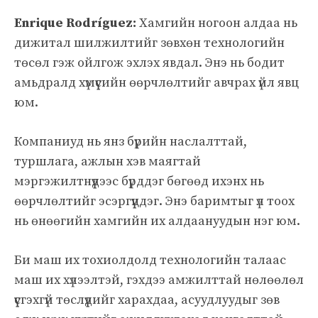
Enrique Rodríguez:
Хамгийн ногоон алдаа нь
дижитал шилжилтийг зөвхөн технологийн
төсөл гэж ойлгож эхлэх явдал. Энэ нь бодит
амьдралд хүмүүсийн өөрчлөлтийг авчрах үйл явц
юм.
Компаниуд нь янз бүрийн наслалттай,
туршлага, ажлын хэв маягтай
мэргэжилтнүүдээс бүрддэг бөгөөд ихэнх нь
өөрчлөлтийг эсэргүүцдэг. Энэ баримтыг үл тоох
нь өнөөгийн хамгийн их алдаануудын нэг юм.
Би маш их тохиолдолд технологийн талаас
маш их хүлээлтэй, гэхдээ амжилттай нөлөөлөл
үүсгэхгүй төслүүдийг харахдаа, асуудлуудыг зөв