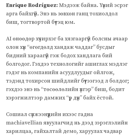
Enrique Rodríguez:
Мэдээж байна. Үүний эсрэг
арга байхгүй. Энэ нь зөвхөн ганц тохиолдол
биш, тогтвортой бүтэц юм.
AI өнөөдөр хүчирхэг ба хязгааргүй болсны ачаар
олон хүн “өгөгдөлд хандаж чаддаг” бусдыг
бидний хараагүй гэж бодох хандлага бий
болгодог. Гэхдээ технологийг ашиглах мэдлэг
гэдэг нь компанийн асуудлуудыг ойлгож,
тэдэнд тохирсон шийдлийг бүтээгээд л болдог;
гэхдээ энэ нь “төсөөлөлийн үлгэр” биш, бодит
хэрэгжилтээр дамжих “үр дүн” байх ёстой.
Сошиал сүлжээнүүдийн ихээс гадна
machiavellian явуулагчид нь дээд зэрэглэлийн
харилцаа, гайхалтай демо, харуулах чадвар