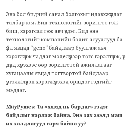
Энэ бол бидний санал болгохыг идэвхжүүлдэг
талбар юм. Бид технологийг зорилгоо гэж
биш, хэрэгсэл гэж авч үздэг. Бид энэ
технологийг компанийн бодит асуудлууд ба
үйл явцад “geno” байдлаар буулгаж авч
хэрэгжүүлж чаддаг моделүүдээр төгс гэрэлтүүлж, үр
дүнд хүрэхээс өөр зорилготой ажиллагааг
хугацааны явцад тогтвортой байдлаар
үргэлжлүүлэн хэрэгжүүлэхэд оршдог гэдгийг
мэддэг.
MuyPymes: Та «хямд нь бардаг» гэдэг
байдлыг нэрлэж байна. Энэ зах зээлд маш
их халдлагууд гарч байна уу?