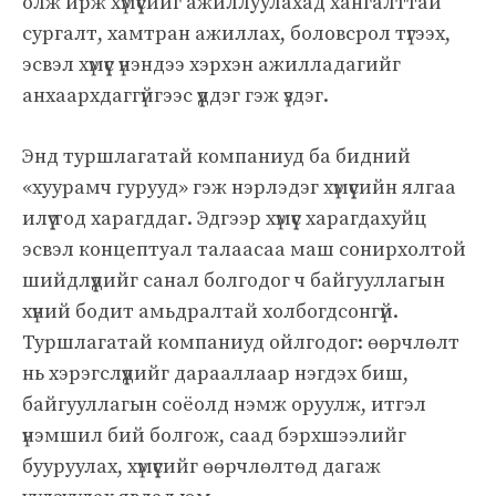
олж ирж хүмүүсийг ажиллуулахад хангалттай
сургалт, хамтран ажиллах, боловсрол түгээх,
эсвэл хүмүүс үнэндээ хэрхэн ажилладагийг
анхаархдаггүйгээс үүддэг гэж үздэг.
Энд туршлагатай компаниуд ба бидний
«хуурамч гурууд» гэж нэрлэдэг хүмүүсийн ялгаа
илүү тод харагддаг. Эдгээр хүмүүс харагдахуйц
эсвэл концептуал талаасаа маш сонирхолтой
шийдлүүдийг санал болгодог ч байгууллагын
хүний бодит амьдралтай холбогдсонгүй.
Туршлагатай компаниуд ойлгодог: өөрчлөлт
нь хэрэгслүүдийг дарааллаар нэгдэх биш,
байгууллагын соёолд нэмж оруулж, итгэл
үнэмшил бий болгож, саад бэрхшээлийг
бууруулах, хүмүүсийг өөрчлөлтөд дагаж