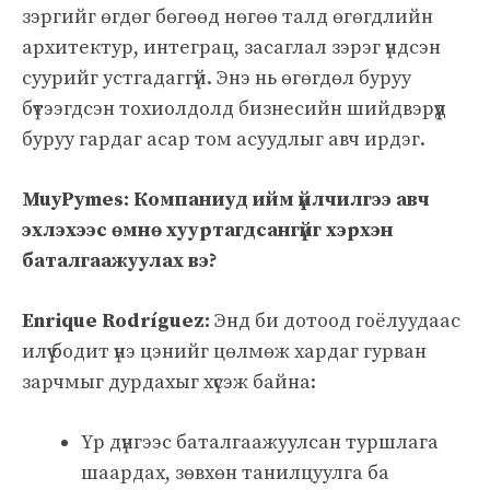
зэргийг өгдөг бөгөөд нөгөө талд өгөгдлийн
архитектур, интеграц, засаглал зэрэг үндсэн
суурийг устгадаггүй. Энэ нь өгөгдөл буруу
бүтээгдсэн тохиолдолд бизнесийн шийдвэрүүд
буруу гардаг асар том асуудлыг авч ирдэг.
MuyPymes: Компаниуд ийм үйлчилгээ авч
эхлэхээс өмнө хууртагдсангүйг хэрхэн
баталгаажуулах вэ?
Enrique Rodríguez:
Энд би дотоод гоёлуудаас
илүү бодит үнэ цэнийг цөлмөж хардаг гурван
зарчмыг дурдахыг хүсэж байна:
Үр дүнгээс баталгаажуулсан туршлага
шаардах, зөвхөн танилцуулга ба