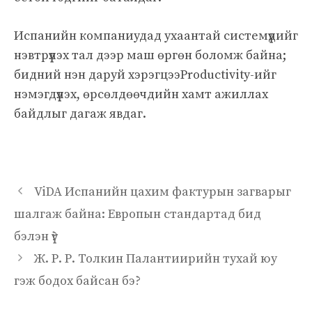
Испанийн компаниудад ухаантай системүүдийг
нэвтрүүлэх тал дээр маш өргөн боломж байна;
бидний нэн даруй хэрэгцээProductivity-ийг
нэмэгдүүлэх, өрсөлдөөчдийн хамт ажиллах
байдлыг дагаж явдаг.
ViDA Испанийн цахим фактурын загварыг
шалгаж байна: Европын стандартад бид
бэлэн үү?
Ж. Р. Р. Толкин Палантиирийн тухай юу
гэж бодох байсан бэ?