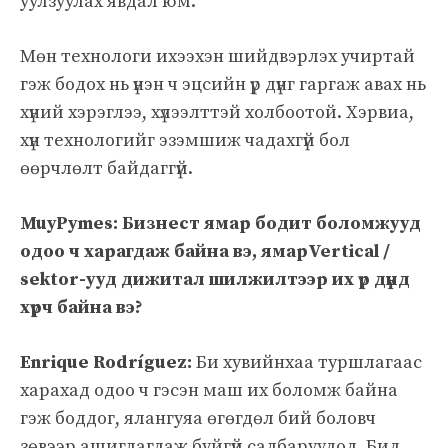
уулзуулах явдал юм.
Мөн технологи ихээхэн шийдвэрлэх учиртай
гэж бодох нь үнэн ч эцсийн үр дүнг гаргаж авах нь
хүний хэрэглээ, хүлээлттэй холбоотой. Хэрвиа,
хүн технологийг эзэмшиж чадахгүй бол
өөрчлөлт байдаггүй.
MuyPymes: Бизнест ямар бодит боломжууд
одоо ч харагдаж байна вэ, ямарVertical /
sektor-ууд дижитал шилжилтээр их үр дүнд
хүрч байна вэ?
Enrique Rodríguez:
Би хувийнхаа туршлагаас
харахад одоо ч гэсэн маш их боломж байна
гэж боддог, ялангуяа өгөгдөл бий боловч
зөвээр ашиглагдаж буйгүй салбаруудод. Бид