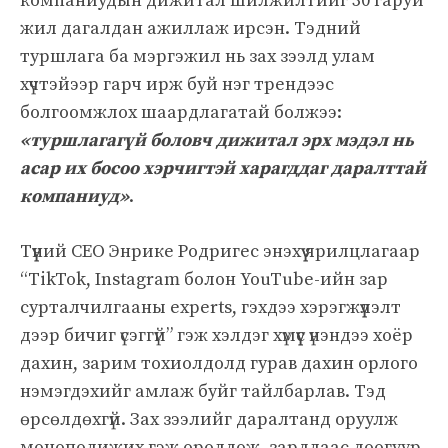
компаниудын дижитал шилжилтийг 30 гаруй
жил дагалдан ажиллаж ирсэн. Тэдний
туршлага ба мэргэжил нь зах зээлд улам
хүчтэйээр гарч ирж буй нэг трендээс
болгоомжлох шаардлагатай болжээ:
«туршлагагүй боловч дижитал эрх мэдэл нь
асар их босоо хэрчигтэй харагддаг даралттай
компаниуд»
.
Түүний CEO Энрике Родригес энэхүү ярилцлагаар
“TikTok, Instagram болон YouTube-ийн зар
сурталчилгааны experts, гэхдээ хэрэгжүүлэлт
дээр бичиг үсэггүй” гэж хэлдэг хүмүүс үнэндээ хоёр
дахин, зарим тохиолдолд гурав дахин орлого
нэмэгдэхийг амлаж буйг тайлбарлав. Тэд
өрсөлдөхгүй. Зах зээлийг даралтанд оруулж
монополижих гэж оролдож, зардлаас доогуур