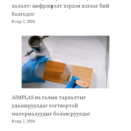
халалт: цифржүүлэлт хэрхэн ялгааг бий
болгодог
8 сар 7, 2026
AIMPLAS нь галын тархалтыг
удаашруулдаг тогтвортой
материалуудыг боловсруулдаг
8 сар 7, 2026