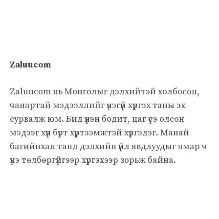
Zaluucom
Zaluucom нь Монголыг дэлхийтэй холбосон,
чанартай мэдээллийг үнэгүй хүргэх таны эх
сурвалж юм. Бид үнэн бодит, цаг үеэ олсон
мэдээг хүн бүрт хүртээмжтэй хүргэдэг. Манай
багийнхан танд дэлхийн үйл явдлуудыг ямар ч
үнэ төлбөргүйгээр хүргэхээр зорьж байна.