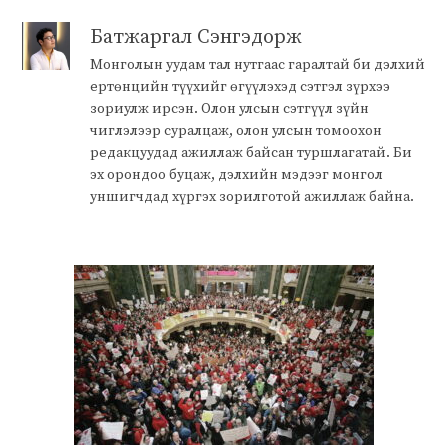
Батжаргал Сэнгэдорж
Монголын уудам тал нутгаас гаралтай би дэлхий
ертөнцийн түүхийг өгүүлэхэд сэтгэл зүрхээ
зориулж ирсэн. Олон улсын сэтгүүл зүйн
чиглэлээр суралцаж, олон улсын томоохон
редакцуудад ажиллаж байсан туршлагатай. Би
эх орондоо буцаж, дэлхийн мэдээг монгол
уншигчдад хүргэх зорилготой ажиллаж байна.