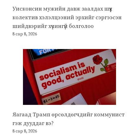
Уисконсин мужийн давж заалдах шүүх
колектив хэлэлцээний эрхийг сэргээсэн
шийдвэрийг хүчингүй болголоо
8 сар 8, 2026
Яагаад Трамп өрсөлдөгчдийг коммунист
гэж дууддаг вэ?
8 сар 8, 2026