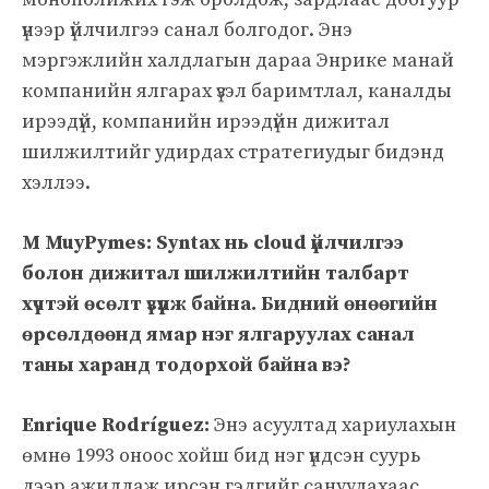
үнээр үйлчилгээ санал болгодог. Энэ
мэргэжлийн халдлагын дараа Энрике манай
компанийн ялгарах үзэл баримтлал, каналды
ирээдүй, компанийн ирээдүйн дижитал
шилжилтийг удирдах стратегиудыг бидэнд
хэллээ.
М MuyPymes: Syntax нь cloud үйлчилгээ
болон дижитал шилжилтийн талбарт
хүчтэй өсөлт үзүүлж байна. Бидний өнөөгийн
өрсөлдөөнд ямар нэг ялгаруулах санал
таны харанд тодорхой байна вэ?
Enrique Rodríguez:
Энэ асуултад хариулахын
өмнө 1993 оноос хойш бид нэг үндсэн суурь
дээр ажиллаж ирсэн гэдгийг сануулахаас