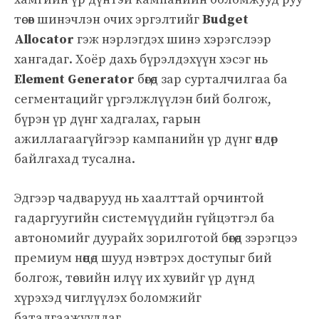
төсөв шинэчлэн очих эргэлтийг
Budget
Allocator
гэж нэрлэгдэх шинэ хэрэгслээр
хангадаг. Хоёр дахь бүрэлдэхүүн хэсэг нь
Element Generator
бөгөөд зар сурталчилгаа ба
сегментацийг үргэлжлүүлэн бий болгож,
бүрэн үр дүнг хадгалах, гарын
ажиллагаагүйгээр кампанийн үр дүнг өндөр
байлгахад тусална.
Эдгээр чадварууд нь хаалттай орчинтой
гадаргуугийн системүүдийн гүйцэтгэл ба
автономийг дуурайх зорилготой бөгөөд зэрэгцээ
премиум нөөцөд шууд нэвтрэх доступыг бий
болгож, төсвийн илүү их хувийг үр дүнд
хүрэхэд чиглүүлэх боломжийг
баталгаажуулдаг.