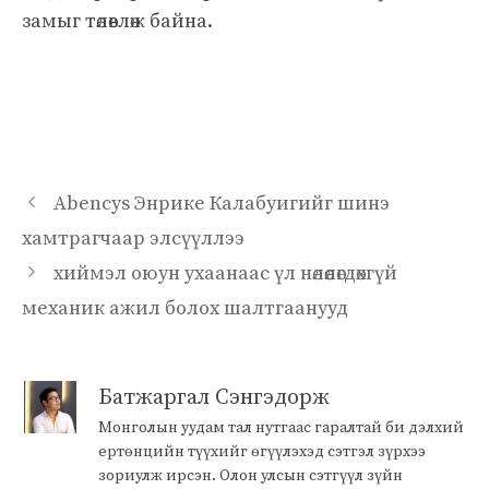
замыг төлөвлөж байна.
Abencys Энрике Калабуигийг шинэ
хамтрагчаар элсүүллээ
хиймэл оюун ухаанаас үл нөлөөлөгдөхгүй
механик ажил болох шалтгаанууд
Батжаргал Сэнгэдорж
Монголын уудам тал нутгаас гаралтай би дэлхий
ертөнцийн түүхийг өгүүлэхэд сэтгэл зүрхээ
зориулж ирсэн. Олон улсын сэтгүүл зүйн