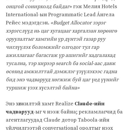
онцгой сонирхолд байдаг
» гэж Мелия Hotels
International-ын Programmatic Lead А́нгела
Рейес мэдэгдсэн.
«Budget Allocator зэрэг
хэрэгслүүд нь цаг хугацааг харгалзан хөрөнгө
оруулалтыг хамгийн үр дүнтэй газар руу
чиглүүлэх боломжийг олгодог тул гар
ажиллагааг багасгаж үр ашигийг хадгалахад
тусална, тэр хирээр search ба social-аас давж
өсөхөд амжилттай дэмжлэг үзүүлэхээс гадна
бид энэ чадварууд хөгжиж буй цаг үед үүнийг
туршиж үзэх хүсэлтэй байна»
Энэ хөгжилтэй хамт Realize
Claude-ийн
чадварууд
-ыг ч нээж байна; рекламлагчид ба
агентлагуудад Claude дотор Taboola-ийн
үйлчилгээтэй conversational оролтыг нээх