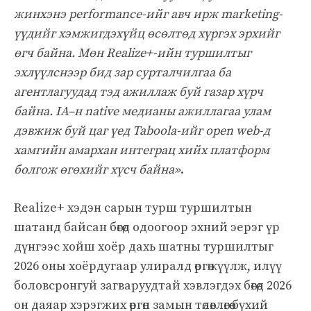
жинхэнэ performance-ийг авч ирж marketing-
үүдийг хэмжигдэхүйц өсөлтөд хүргэх эрхийг
өгч байна. Мөн Realize+-ийн туршилтыг
эхлүүлснээр бид зар сурталчилгаа ба
агентлагуудад тэд ажиллаж буй газар хүрч
байна. IA–н native медианы ажиллагаа улам
дэвжиж буй цаг үед Taboola-ийг open web-д
хамгийн амархан интеграц хийх платформ
болгож өгөхийг хүсч байна»
.
Realize+ хэдэн сарын турш туршилтын
шатанд байсан бөгөөд одоогоор эхний эерэг үр
дүнгээс хойш хоёр дахь шатны туршилтыг
2026 оны хоёрдугаар улиралд өргөжүүлж, илүү
боловсронгуй загваруудтай хэвлэгдэх бөгөөд 2026
он даяар хэрэгжих өргөн замын төлөвлөгөө бүхий