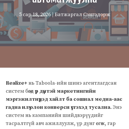
5 сар 18, 2026
| Батжаргал Сэнгэдорж
Realize+
нь Taboola-ийн шинэ агентлагдсан
систем бөгөөд
үр дүнтэй маркетингийн
мэргэжилтнүүдэд хайлт ба сошиал медиа-аас
гадна илүү олон конверси үүсгэхэд тусална
. Энэ
систем нь кампанийн шийдвэрүүдийг
тасралтгүй авч ажиллуулж, үр дүнг өсгөж, гар