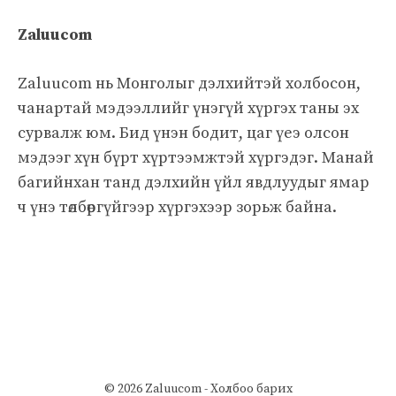
Zaluucom
Zaluucom нь Монголыг дэлхийтэй холбосон,
чанартай мэдээллийг үнэгүй хүргэх таны эх
сурвалж юм. Бид үнэн бодит, цаг үеэ олсон
мэдээг хүн бүрт хүртээмжтэй хүргэдэг. Манай
багийнхан танд дэлхийн үйл явдлуудыг ямар
ч үнэ төлбөргүйгээр хүргэхээр зорьж байна.
© 2026 Zaluucom -
Холбоо барих