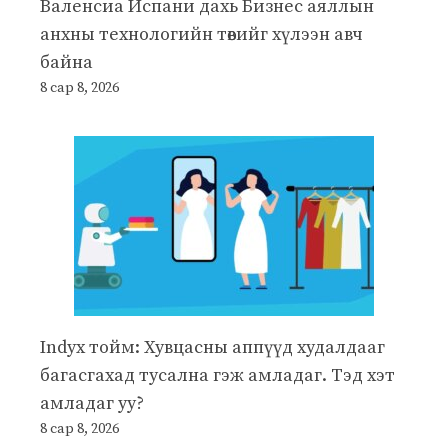
Валенсиа Испани дахь Бизнес аяллын
анхны технологийн төвийг хүлээн авч
байна
8 сар 8, 2026
Indyx тойм: Хувцасны аппүүд худалдааг
багасгахад тусална гэж амладаг. Тэд хэт
амладаг уу?
8 сар 8, 2026