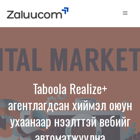
Skip
to
Menu
content
Taboola Realize+
агентлагдсан хиймэл оюун
ухаанаар нээлттэй вебийг
автоматжуулна