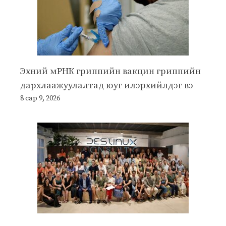
Эхний мРНК гриппийн вакцин гриппийн
дархлаажуулалтад юуг илэрхийлдэг вэ
8 сар 9, 2026