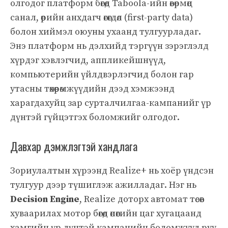
олгодог платформ бөгөөд Taboola-ийн өвөрмөц
санал, өөрийн анхдагч өгөгдөл (first-party data)
болон хиймэл оюуны ухаанд тулгуурладаг.
Энэ платформ нь дэлхийд тэргүүн зэрэглэлд
хүрдэг хэвлэгчид, аппликейшнүүд,
компьютерийн үйлдвэрлэгчид болон гар
утасны төхөөрөмжүүдийн дээд хэмжээнд
харагдахуйц зар сурталчилгаа-кампанийг үр
дүнтэй гүйцэтгэх боломжийг олгодог.
Давхар дэмжлэгтэй хандлага
Зориулалтын хүрээнд Realize+ нь хоёр үндсэн
тулгуур дээр түшиглэж ажилладаг. Нэг нь
Decision Engine
, Realize доторх автомат төсөв
хуваарилах мотор бөгөөд өнөөгийн цаг хугацаанд
хамгийн үр дүнтэй кампанийн боломжууд руу