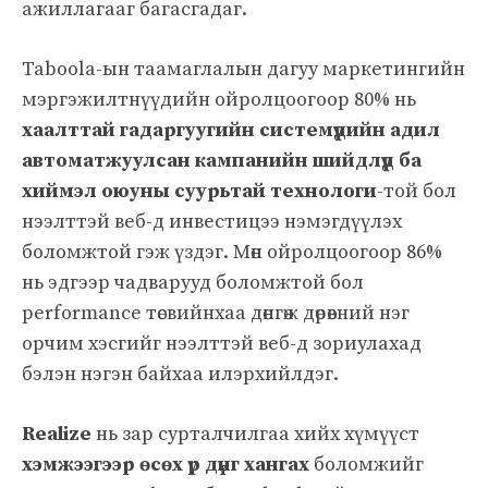
ажиллагааг багасгадаг.
Taboola-ын таамаглалын дагуу маркетингийн
мэргэжилтнүүдийн ойролцоогоор 80% нь
хаалттай гадаргуугийн системүүдийн адил
автоматжуулсан кампанийн шийдлүүд ба
хиймэл оюуны суурьтай технологи
-той бол
нээлттэй веб-д инвестицээ нэмэгдүүлэх
боломжтой гэж үздэг. Мөн ойролцоогоор 86%
нь эдгээр чадварууд боломжтой бол
performance төсвийнхаа дөнгөж дөрөвний нэг
орчим хэсгийг нээлттэй веб-д зориулахад
бэлэн нэгэн байхаа илэрхийлдэг.
Realize
нь зар сурталчилгаа хийх хүмүүст
хэмжээгээр өсөх үр дүнг хангах
боломжийг