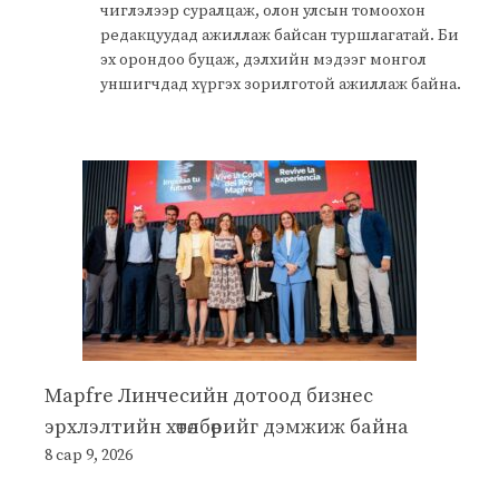
чиглэлээр суралцаж, олон улсын томоохон
редакцуудад ажиллаж байсан туршлагатай. Би
эх орондоо буцаж, дэлхийн мэдээг монгол
уншигчдад хүргэх зорилготой ажиллаж байна.
Mapfre Линчесийн дотоод бизнес
эрхлэлтийн хөтөлбөрийг дэмжиж байна
8 сар 9, 2026