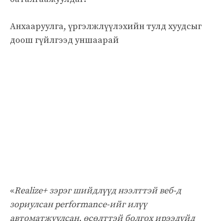
Анхааруулга, үргэлжлүүлэхийн тулд хуудсыг
доош гүйлгээд уншаарай
«
Realize+ зэрэг шийдлүүд нээлттэй веб-д
зориулсан performance-ийг илүү
автоматжуулсан, өсөлттэй болгох ирээдүйд