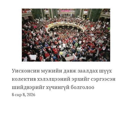
Уисконсин мужийн давж заалдах шүүх
колектив хэлэлцээний эрхийг сэргээсэн
шийдвэрийг хүчингүй болголоо
8 сар 8, 2026