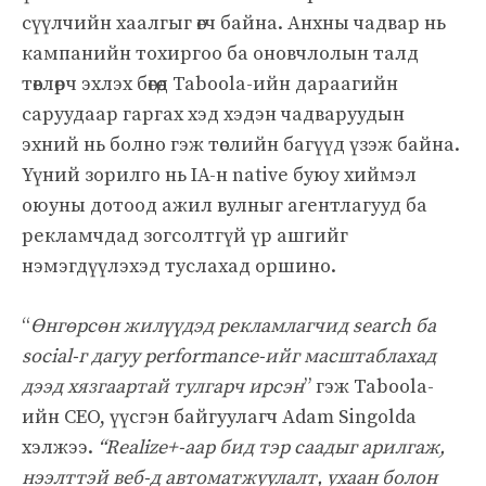
сүүлчийн хаалгыг өгч байна. Анхны чадвар нь
кампанийн тохиргоо ба оновчлолын талд
төвлөрч эхлэх бөгөөд Taboola-ийн дараагийн
саруудаар гаргах хэд хэдэн чадваруудын
эхний нь болно гэж төслийн багүүд үзэж байна.
Үүний зорилго нь IA-н native буюу хиймэл
оюуны дотоод ажил вулныг агентлагууд ба
рекламчдад зогсолтгүй үр ашгийг
нэмэгдүүлэхэд туслахад оршино.
“
Өнгөрсөн жилүүдэд рекламлагчид search ба
social-г дагуу performance-ийг масштаблахад
дээд хязгаартай тулгарч ирсэн
” гэж Taboola-
ийн CEO, үүсгэн байгуулагч Adam Singolda
хэлжээ.
“Realize+-аар бид тэр саадыг арилгаж,
нээлттэй веб-д автоматжуулалт, ухаан болон