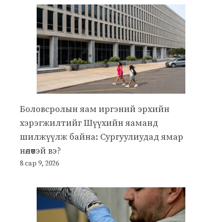
Боловсролын яам иргэний эрхийн
хэрэгжилтийг Шүүхийн яаманд
шилжүүлж байна: Сургуулиудад ямар
нөлөөтэй вэ?
8 сар 9, 2026