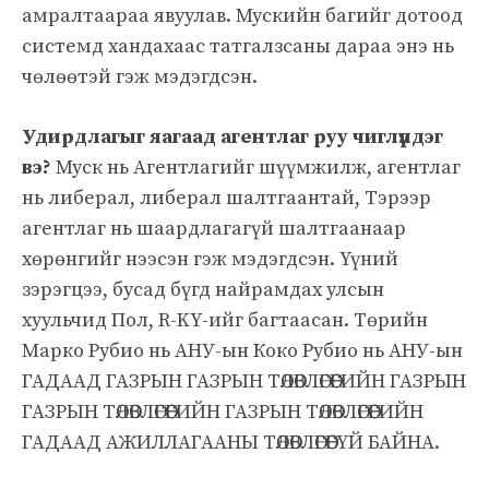
амралтаараа явуулав. Мускийн багийг дотоод
системд хандахаас татгалзсаны дараа энэ нь
чөлөөтэй гэж мэдэгдсэн.
Удирдлагыг яагаад агентлаг руу чиглүүлдэг
вэ?
Муск нь Агентлагийг шүүмжилж, агентлаг
нь либерал, либерал шалтгаантай, Тэрээр
агентлаг нь шаардлагагүй шалтгаанаар
хөрөнгийг нээсэн гэж мэдэгдсэн. Үүний
зэрэгцээ, бусад бүгд найрамдах улсын
хуульчид Пол, R-KY-ийг багтаасан. Төрийн
Марко Рубио нь АНУ-ын Коко Рубио нь АНУ-ын
ГАДААД ГАЗРЫН ГАЗРЫН ТӨЛӨВЛӨГӨӨГИЙН ГАЗРЫН
ГАЗРЫН ТӨЛӨВЛӨГӨӨГИЙН ГАЗРЫН ТӨЛӨВЛӨГӨӨГИЙН
ГАДААД АЖИЛЛАГААНЫ ТӨЛӨВЛӨГӨӨГҮЙ БАЙНА.