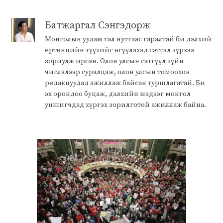
Батжаргал Сэнгэдорж
Монголын уудам тал нутгаас гаралтай би дэлхий
ертөнцийн түүхийг өгүүлэхэд сэтгэл зүрхээ
зориулж ирсэн. Олон улсын сэтгүүл зүйн
чиглэлээр суралцаж, олон улсын томоохон
редакцуудад ажиллаж байсан туршлагатай. Би
эх орондоо буцаж, дэлхийн мэдээг монгол
уншигчдад хүргэх зорилготой ажиллаж байна.