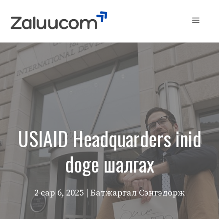
Skip
to
Menu
content
USIAID Headquarders inid
doge шалгах
2 сар 6, 2025
| Батжаргал Сэнгэдорж