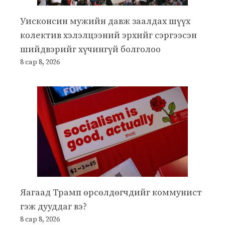
Уисконсин мужийн давж заалдах шүүх
колектив хэлэлцээний эрхийг сэргээсэн
шийдвэрийг хүчингүй болголоо
8 сар 8, 2026
Яагаад Трамп өрсөлдөгчдийг коммунист
гэж дууддаг вэ?
8 сар 8, 2026