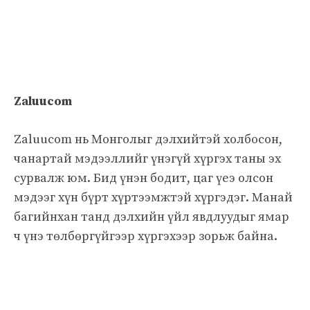
Zaluucom
Zaluucom нь Монголыг дэлхийтэй холбосон,
чанартай мэдээллийг үнэгүй хүргэх таны эх
сурвалж юм. Бид үнэн бодит, цаг үеэ олсон
мэдээг хүн бүрт хүртээмжтэй хүргэдэг. Манай
багийнхан танд дэлхийн үйл явдлуудыг ямар
ч үнэ төлбөргүйгээр хүргэхээр зорьж байна.