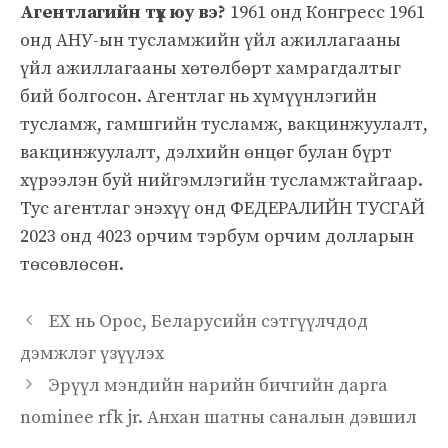
Агентлагийн түүх юу вэ?
1961 онд Конгресс 1961
онд АНУ-ын тусламжийн үйл ажиллагааны
үйл ажиллагааны хөтөлбөрт хамрагдалтыг
бий болгосон. Агентлаг нь хүмүүнлэгийн
тусламж, гамшгийн тусламж, вакцинжуулалт,
вакцинжуулалт, дэлхийн өнцөг булан бүрт
хүрээлэн буй нийгэмлэгийн тусламжтайгаар.
Тус агентлаг энэхүү онд ФЕДЕРАЛИЙН ТУСГАЙ
2023 онд 4023 орчим тэрбум орчим долларын
төсөвлөсөн.
ЕХ нь Орос, Беларусийн сэтгүүлчдод
дэмжлэг үзүүлэх
Эрүүл мэндийн нарийн бичгийн дарга
nominee rfk jr. Анхан шатны саналын дэвшил