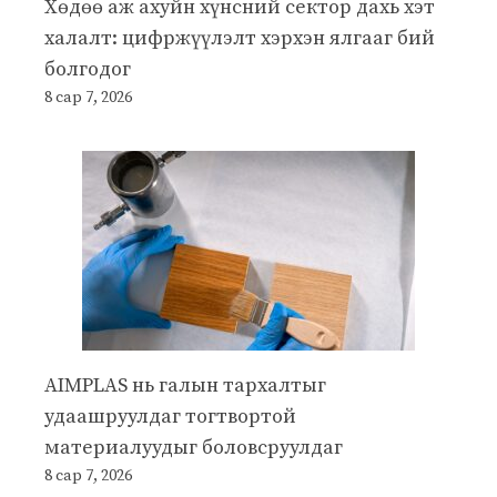
Хөдөө аж ахуйн хүнсний сектор дахь хэт
халалт: цифржүүлэлт хэрхэн ялгааг бий
болгодог
8 сар 7, 2026
AIMPLAS нь галын тархалтыг
удаашруулдаг тогтвортой
материалуудыг боловсруулдаг
8 сар 7, 2026