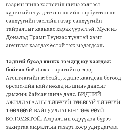
газрын шинэ хэлтсийн шинэ хэлтэст
хүргэхийн тулд технологийн тэрбумтан нь
санхүүгийн засгийн газар санхүүгийн
тайралтыг хаанаас харах үүрэгтэй. Муск нь
Дональд Трамп Түүнээс түүнтэй хамт
агентлаг хаагдах ёстой гэж мэдэгдсэн.
Тэдний бусад шинж тэмдгүүд юу хаагдаж
байсан бэ?
Даваа гарагийн өглөө,
Агентлагийн вэбсайт, x данс хаагдсан бөгөөд
opeaid-ийн найз нөхөд нь шинэ дансыг
дэмжиж байсан шинэ данс. БИДНИЙ
АЖИЛЛАГААНЫ ТӨЛБӨРГҮЙ ТӨЛБӨРГҮЙ ТӨЛБӨРГҮЙ
ТӨЛӨВЛӨГӨӨГҮЙ БАЙГУУЛЛАГЫН ТӨЛӨВЛӨГӨӨГҮЙ
БОЛОМЖТОЙ. Амралтын өдрүүдэд бүрээ
захиргаа амралтын газарт хоёр удирдагчаа