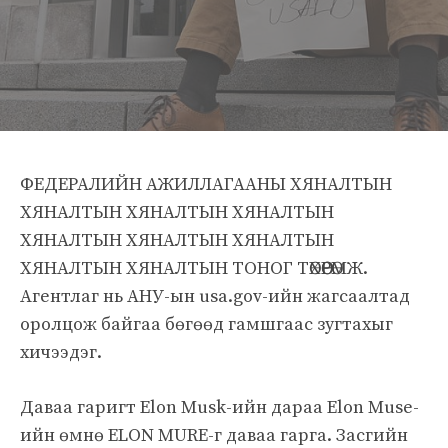
ФЕДЕРАЛИЙН АЖИЛЛАГААНЫ ХЯНАЛТЫН
ХЯНАЛТЫН ХЯНАЛТЫН ХЯНАЛТЫН
ХЯНАЛТЫН ХЯНАЛТЫН ХЯНАЛТЫН
ХЯНАЛТЫН ХЯНАЛТЫН ТОНОГ ТӨХӨӨРӨМЖ.
Агентлаг нь АНУ-ын usa.gov-ийн жагсаалтад
оролцож байгаа бөгөөд гамшгаас зугтахыг
хичээдэг.
Даваа гаригт Elon Musk-ийн дараа Elon Muse-
ийн өмнө ELON MURE-г даваа гарга. Засгийн