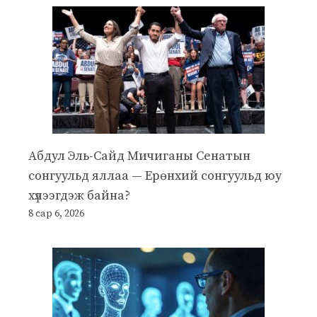
Абдул Эль-Сайд Мичиганы Сенатын
сонгуульд яллаа — Ерөнхий сонгуульд юу
хүлээгдэж байна?
8 сар 6, 2026