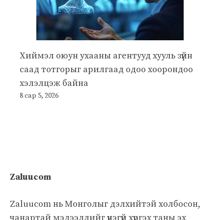
Хиймэл оюун ухааны агентууд хууль зүйн
саад тотгорыг арилгаад одоо хоорондоо
хэлэлцэж байна
8 сар 5, 2026
Zaluucom
Zaluucom нь Монголыг дэлхийтэй холбосон,
чанартай мэдээллийг үнэгүй хүргэх таны эх