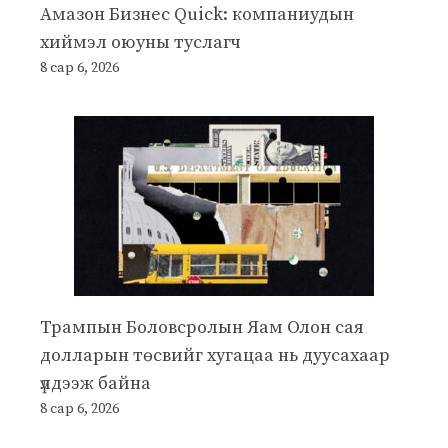
Амазон Бизнес Quick: компаниудын
хиймэл оюуны туслагч
8 сар 6, 2026
Трампын Боловсролын Яам Олон сая
долларын төсвийг хугацаа нь дуусахаар
үлдээж байна
8 сар 6, 2026