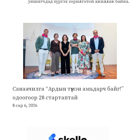
уншигчдад хүргэх зорилготой ажиллаж байна.
Санаачилга “Ардын түмэн амьдарч байг!”
одоогоор 28 стартаптай
8 сар 6, 2026