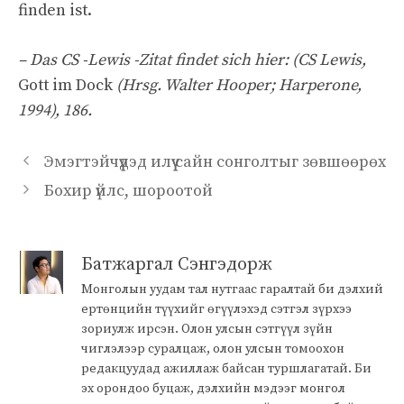
finden ist.
– Das CS -Lewis -Zitat findet sich hier: (CS Lewis,
Gott im Dock
(Hrsg. Walter Hooper; Harperone,
1994), 186.
Эмэгтэйчүүдэд илүү сайн сонголтыг зөвшөөрөх
Бохир үйлс, шороотой
Батжаргал Сэнгэдорж
Монголын уудам тал нутгаас гаралтай би дэлхий
ертөнцийн түүхийг өгүүлэхэд сэтгэл зүрхээ
зориулж ирсэн. Олон улсын сэтгүүл зүйн
чиглэлээр суралцаж, олон улсын томоохон
редакцуудад ажиллаж байсан туршлагатай. Би
эх орондоо буцаж, дэлхийн мэдээг монгол