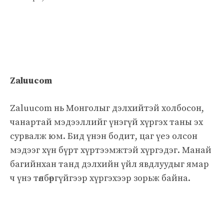
Zaluucom
Zaluucom нь Монголыг дэлхийтэй холбосон,
чанартай мэдээллийг үнэгүй хүргэх таны эх
сурвалж юм. Бид үнэн бодит, цаг үеэ олсон
мэдээг хүн бүрт хүртээмжтэй хүргэдэг. Манай
багийнхан танд дэлхийн үйл явдлуудыг ямар
ч үнэ төлбөргүйгээр хүргэхээр зорьж байна.