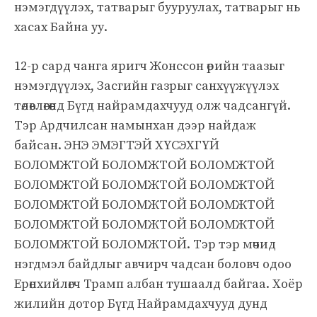
нэмэгдүүлэх, татварыг бууруулах, татварыг нь
хасах Байна уу.
12-р сард чанга яригч Жонссон өрийн таазыг
нэмэгдүүлэх, Засгийн газрыг санхүүжүүлэх
төлөвлөгөөнд Бүгд найрамдахчууд олж чадсангүй.
Тэр Ардчилсан намынхан дээр найдаж
байсан. ЭНЭ ЭМЭГТЭЙ ХҮСЭХГҮЙ
БОЛОМЖТОЙ БОЛОМЖТОЙ БОЛОМЖТОЙ
БОЛОМЖТОЙ БОЛОМЖТОЙ БОЛОМЖТОЙ
БОЛОМЖТОЙ БОЛОМЖТОЙ БОЛОМЖТОЙ
БОЛОМЖТОЙ БОЛОМЖТОЙ БОЛОМЖТОЙ
БОЛОМЖТОЙ БОЛОМЖТОЙ. Тэр тэр мөчид
нэгдмэл байдлыг авчирч чадсан боловч одоо
Ерөнхийлөгч Трамп албан тушаалд байгаа. Хоёр
жилийн дотор Бүгд Найрамдахчууд дунд