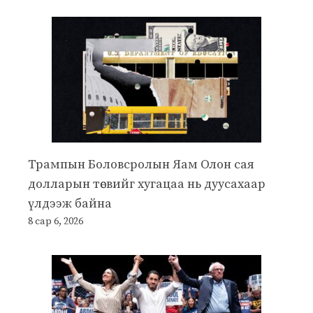
Трампын Боловсролын Яам Олон сая
долларын төсвийг хугацаа нь дуусахаар
үлдээж байна
8 сар 6, 2026