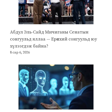
Абдул Эль-Сайд Мичиганы Сенатын
сонгуульд яллаа — Ерөнхий сонгуульд юу
хүлээгдэж байна?
8 сар 6, 2026