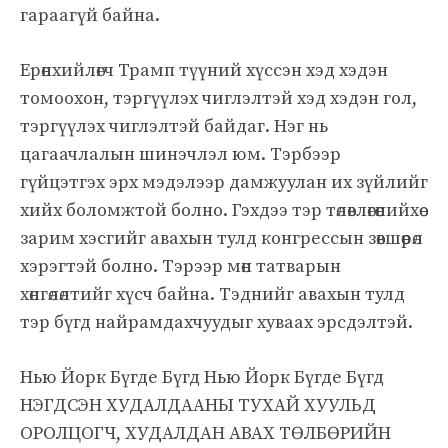
гараагүй байна.
Ерөнхийлөгч Трамп түүний хүссэн хэд хэдэн
томоохон, тэргүүлэх чиглэлтэй хэд хэдэн гол,
тэргүүлэх чиглэлтэй байдаг. Нэг нь
цагаачлалын шинэчлэл юм. Тэрбээр
гүйцэтгэх эрх мэдэлээр дамжуулан их зүйлийг
хийх боломжтой болно. Гэхдээ тэр төлөвлөгөөнийхөө
зарим хэсгийг авахын тулд конгрессын зөвшөөрөл
хэрэгтэй болно. Тэрээр мөн татварын
хөнгөлөлтийг хүсч байна. Тэднийг авахын тулд
тэр бүгд найрамдахчуудыг хуваах эрсдэлтэй.
Нью Йорк Бүгде Бүгд Нью Йорк Бүгде Бүгд
НЭГДСЭН ХУДАЛДААНЫ ТУХАЙ ХУУЛЬД
ОРОЛЦОГЧ, ХУДАЛДАН АВАХ ТӨЛБӨРИЙН