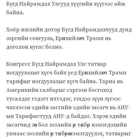
Бүгд Найрамдах Улсууд хүүгийн хүүгээс айж
байна.
Хоёр жилийн дотор Бүгд Найрамдахчууд дунд
зэргийн сонгууль, Ерөнхийлөгч Трамп нь
доголон нугас болно.
Конгресс Бүгд Найрамдах Улс татвар
ногдуулахыг хүсч байх үед Ерөнхийлөгч Трамп
тарифыг ногдуулахыг хүсч байна. Тариа нь
Америкийн салбарыг сэргээн босгоход
тусалдаг гэдэгт итгэдэг, гэхдээ зүүн зүгээс
чиглэсэн эдийн засгийн эдийн засагч нь АНУ-
ын Тарифистууд АНУ-д байдаг. Хэрэв эдийн
засагчид зөв бол зээлийн өр төлбөр нэмэгдэхийн
улмаас зээлийн өр төлбөрөө нэмэгдүүлэх, татварыг