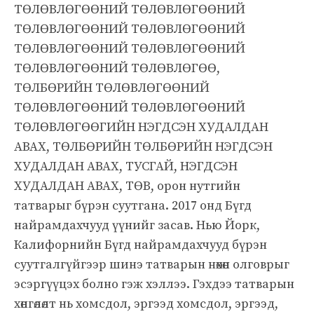
ТӨЛӨВЛӨГӨӨНИЙ ТӨЛӨВЛӨГӨӨНИЙ
ТӨЛӨВЛӨГӨӨНИЙ ТӨЛӨВЛӨГӨӨНИЙ
ТӨЛӨВЛӨГӨӨНИЙ ТӨЛӨВЛӨГӨӨНИЙ
ТӨЛӨВЛӨГӨӨНИЙ ТӨЛӨВЛӨГӨӨ,
ТӨЛБӨРИЙН ТӨЛӨВЛӨГӨӨНИЙ
ТӨЛӨВЛӨГӨӨНИЙ ТӨЛӨВЛӨГӨӨНИЙ
ТӨЛӨВЛӨГӨӨГИЙН НЭГДСЭН ХУДАЛДАН
АВАХ, ТӨЛБӨРИЙН ТӨЛБӨРИЙН НЭГДСЭН
ХУДАЛДАН АВАХ, ТУСГАЙ, НЭГДСЭН
ХУДАЛДАН АВАХ, ТӨВ, орон нутгийн
татварыг бүрэн суутгана. 2017 онд Бүгд
найрамдахчууд үүнийг засав. Нью Йорк,
Калифорнийн Бүгд найрамдахчууд бүрэн
суутгалгүйгээр шинэ татварын нөхөн олговрыг
эсэргүүцэх болно гэж хэллээ. Гэхдээ татварын
хөнгөлөлт нь хомсдол, эргээд хомсдол, эргээд,