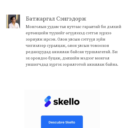
Батжаргал Сэнгэдорж
Монголын уудам тал нутгаас гаралтай би дэлхий
ертөнцийн түүхийг өгүүлэхэд сэтгэл зүрхээ
зориулж ирсэн. Олон улсын сэтгүүл зүйн
чиглэлээр суралцаж, олон улсын томоохон
редакцуудад ажиллаж байсан туршлагатай. Би
эх орондоо буцаж, дэлхийн мэдээг монгол
уншигчдад хүргэх зорилготой ажиллаж байна.