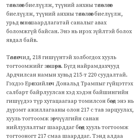
төлөвлөгөөг биелүүлж, түүний анхны төлөвлөгөөг
биелүүлж, түүний анхны төлөвлөгөөг биелүүлж,
урьд өмнө шаардлагатай саналыг авах
боломжгүй байсан. Энэ нь ирэх зүйлтэй болох
явдал байв.
Төлөөлөгчид, 218 гишүүнтэй холбогдох хууль
тогтоомжийг зөвшөөрөх. Бүгд найрамдахчууд
Ардчилсан намын хувьд 215-т 220 суудалтай.
Гэхдээ Ерөнхийлөгч Дональд Трампыг гүйцэтгэх
салбарт байрлуулсан хэд хэдэн байшингийн
гишүүдээ түр хугацаагаар томилсон бөгөөд энэ нь
дүрэмт ажиллагааны олон 217 с тав зарцуулах,
хууль тогтоомж зөрчүүлгийн санан
нийлуулалтыг шаарддаг бөгөөд хууль тогтоомж
тогтооногт 217 смаа шаарддаг. Тэнд алдаа