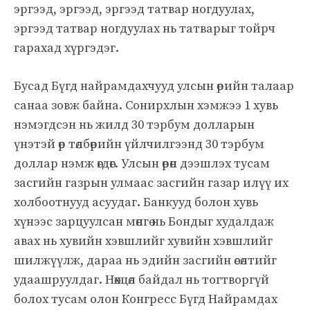
эргээд, эргээд, эргээд татвар ногдуулах,
эргээд татвар ногдуулах нь татварыг тойрч
гарахад хүргэдэг.
Бусад Бүгд найрамдахчууд улсын өрийн талаар
санаа зовж байна. Сонирхлын хэмжээ 1 хувь
нэмэгдсэн нь жилд 30 тэрбум долларын
үнэтэй өр төлбөрийн үйлчилгээнд 30 тэрбум
доллар нэмж өгдөг. Улсын өрөн дээшлэх тусам
засгийн газрын улмаас засгийн газар илүү их
холбоотнууд асуудаг. Банкууд болон хувь
хүнээс зарцуулсан мөнгө нь Бондыг худалдаж
авах нь хувийн хэвшлийг хувийн хэвшлийг
шилжүүлж, дараа нь эдийн засгийн өсөлтийг
удаашруулдаг. Нөхцөл байдал нь тогтворгүй
болох тусам олон Конгресс Бүгд Найрамдах