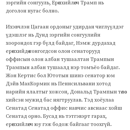
зэргийн сонгууль, Ерөнхийлөгч Трамп нь
доголон нугас болно.
Ихэвчлэн Цагаан ордоныг удирдан чиглүүлдэг
үдэшлэг нь Дунд зэргийн сонгуулийн
хоорондох гэр бүлд байдаг, Нэмж дурдахад
ерөнхийдөө сонгогдсон олон сенаторууд
оффисын олон албан тушаалтан Трампын
Трампын албан тушаалд нэр томъёо байдаг.
Жон Кертис бол Ютотын шинэ сенатор юм
Дэйв МакКормик нь Пеннсильвани хотод
нарийн ялалтыг хожсон, Дональд Трампын төлөө
хийсэн мужид бас нягтруулав. Тэд хоёулаа
Сенатад Сенатад оффис навчис авснаас хойш
Сенатад орно. Бусад нь тэтгэвэрт гарах,
ерөнхийлөгч юу гэж бодож байгааг тоохгүй.