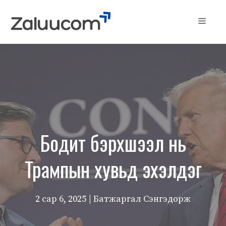
Skip
to
Menu
content
Бодит бэрхшээл нь
Трампын хувьд эхэлдэг
2 сар 6, 2025
| Батжаргал Сэнгэдорж