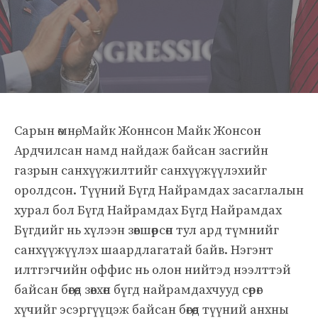
Сарын өмнө, Майк Жоннсон Майк Жонсон
Ардчилсан намд найдаж байсан засгийн
газрын санхүүжилтийг санхүүжүүлэхийг
оролдсон. Түүний Бүгд Найрамдах засаглалын
хурал бол Бүгд Найрамдах Бүгд Найрамдах
Бүгдийг нь хүлээн зөвшөөрсөн тул ард түмнийг
санхүүжүүлэх шаардлагатай байв. Нэгэнт
илтгэгчийн оффис нь олон нийтэд нээлттэй
байсан бөгөөд зөвхөн бүгд найрамдахчууд сөрөг
хүчийг эсэргүүцэж байсан бөгөөд түүний анхны