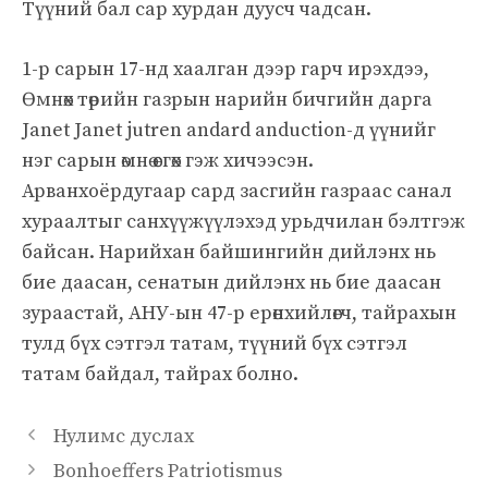
Түүний бал сар хурдан дуусч чадсан.
1-р сарын 17-нд хаалган дээр гарч ирэхдээ,
Өмнөх төрийн газрын нарийн бичгийн дарга
Janet Janet jutren andard anduction-д үүнийг
нэг сарын өмнө өсгөх гэж хичээсэн.
Арванхоёрдугаар сард засгийн газраас санал
хураалтыг санхүүжүүлэхэд урьдчилан бэлтгэж
байсан. Нарийхан байшингийн дийлэнх нь
бие даасан, сенатын дийлэнх нь бие даасан
зураастай, АНУ-ын 47-р ерөнхийлөгч, тайрахын
тулд бүх сэтгэл татам, түүний бүх сэтгэл
татам байдал, тайрах болно.
Нулимс дуслах
Bonhoeffers Patriotismus