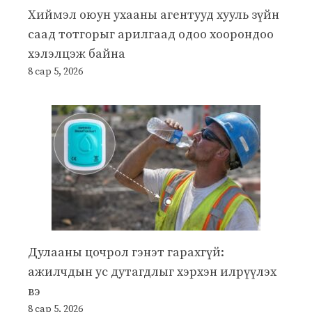
Хиймэл оюун ухааны агентууд хууль зүйн
саад тотгорыг арилгаад одоо хоорондоо
хэлэлцэж байна
8 сар 5, 2026
Дулааны цочрол гэнэт гарахгүй:
ажилчдын ус дутагдлыг хэрхэн илрүүлэх
вэ
8 сар 5, 2026