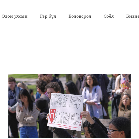
Олон улсын
Гэр бүл
Боловсрол
Соёл
Бизн