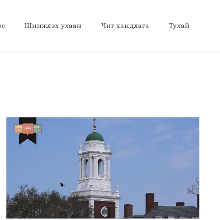
ес
Шинжлэх ухаан
Чиг хандлага
Тухай