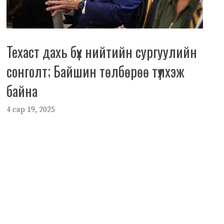
Техаст дахь бүх нийтийн сургуулийн
сонголт; Байшин төлбөрөө түлхэж
байна
4 сар 19, 2025