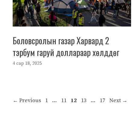
Боловсролын газар Харвард 2
тэрбум гаруй доллараар хөлддөг
4 сар 18, 2025
Page
Page
Page
Page
Page
←
Previous
1
…
11
12
13
…
17
Next
→