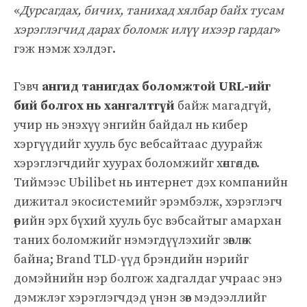
«
Дурсагдах, бичих, танихад хялбар байх тусам
хэрэглэгчид дарах боломж илүү ихээр гардаг
»
гэж нэмж хэлдэг.
Гэвч
ангид танигдах боломжтой URL-ийг
бий болгох нь хангалтгүй
байж магадгүй,
учир нь энэхүү энгийн байдал нь кибер
хэргүүдийг хууль бус вебсайтаас дуурайж
хэрэглэгчдийг хуурах боломжийг хөнгөлдөг.
Тиймээс Ubilibet нь интернет дэх компанийн
дижитал экосистемийг эрэмбэлж, хэрэглэгч
өөрийн эрх бүхий хууль бус вэбсайтыг амархан
таних боломжийг нэмэгдүүлэхийг зөвлөж
байна; Brand TLD-үүд брэндийн нэрийг
домэйнийн нэр болгож хадгалдаг учраас энэ
дэмжлэг хэрэглэгчдэд үнэн зөв мэдээллийг