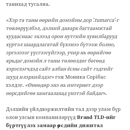
танихад тусална.
«Хэр та таны өөрийн домэйны дор ’.tumarca’-г
төвлөрүүлбэл, дэлхий даяарх багтаамжтай
хуудаснаас эхлээд орон нутгийн хувилбарууд
хүртэл шаардлагатай бүхэнээ бүтээж болно,
эргэлзээг үүсгээгүйгээр, учир нь өөрийгөө
ярьдаг домэйн л таны төлөөлдөг бөгөөд
хэрэглэгчдэд сайт албан ёсны сайт гэдгийг
шууд илэрхийлдэг»
гэж Моника Сорібас
хэлдэг.
«Өнөөдөр энэ нь интернет дээр
өөрсдийгөө хамгаалахад үнэтэй байдаг
».
Дэлхийн үйлдвэржилтийн тал дээр улам бүр
олон улсын компаниләрүүд
Brand TLD-ийг
бүртгүүлэх замаар өөрсдийн дижитал