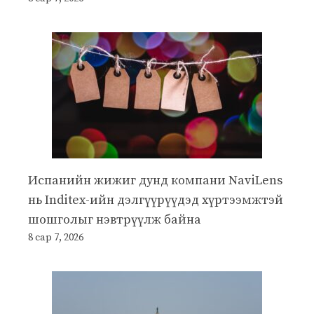
Испанийн жижиг дунд компани NaviLens
нь Inditex-ийн дэлгүүрүүдэд хүртээмжтэй
шошголыг нэвтрүүлж байна
8 сар 7, 2026