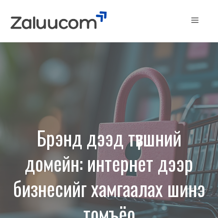
Skip
to
Menu
content
Брэнд дээд түвшний
домейн: интернет дээр
бизнесийг хамгаалах шинэ
томъёо