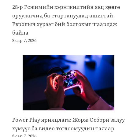
28-р Режимийн хэрэгжилтийн явц хөрөнгө
оруулагчид ба стартапуудад ашигтай
Европын хүрээг бий болгохыг шаардаж
байна
8 сар 7, 2026
Power Play ярилцлага: Жорж Осборн залуу
хүмүүс ба видео тоглоомуудын талаар
8 сар 7, 2026