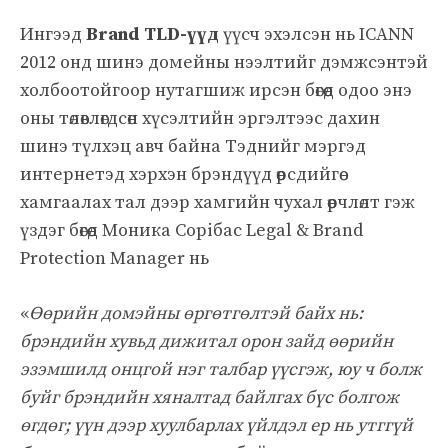
Ингээд
Brand TLD-үүд
үүсч эхэлсэн нь ICANN
2012 онд шинэ домейны нээлтийг дэмжсэнтэй
холбоотойгоор нутагшиж ирсэн бөгөөд одоо энэ
оны төлөвлөгдсөн хүсэлтийн эргэлтээс дахин
шинэ түлхэц авч байна
Тэднийг мэргэд
интернетэд хэрхэн брэндүүд өөрсдийгөө
хамгаалах тал дээр хамгийн чухал өөрчлөлт гэж
үздэг бөгөөд Моника Сорібас Legal & Brand
Protection Manager нь
«
Өөрийн домэйны өргөтгөлтэй байх нь:
брэндийн хувьд дижитал орон зайд өөрийн
эзэмшилд онцгой нэг талбар үүсгэж, юу ч болж
буйг брэндийн хяналтад байлгах бүс болгож
өгдөг; үүн дээр хуулбарлах үйлдэл ер нь утггүй