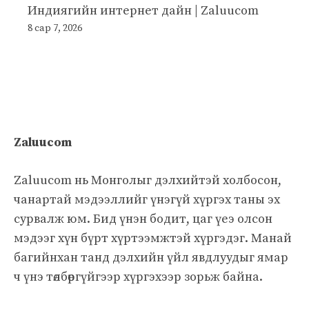
Индиягийн интернет дайн | Zaluucom
8 сар 7, 2026
Zaluucom
Zaluucom нь Монголыг дэлхийтэй холбосон,
чанартай мэдээллийг үнэгүй хүргэх таны эх
сурвалж юм. Бид үнэн бодит, цаг үеэ олсон
мэдээг хүн бүрт хүртээмжтэй хүргэдэг. Манай
багийнхан танд дэлхийн үйл явдлуудыг ямар
ч үнэ төлбөргүйгээр хүргэхээр зорьж байна.