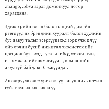
.mango, .bbva зэрэг домейнууд дотор
харагдана.
Эдгээр өөрийн гэсэн болон онцгой домэйн
өргөтгөлүүд нь брэндийн хууралт болон хуулийн
бус давуу талыг эсэргүүцэхэд зориулж илүү
ойр орчин бүхий дижитал экосистемийг
цогцлон бүтээхэд тусалдаг бөгөөд хэрэглэгчид
итгэмжлэлийг нэмэгдүүлж, компанийн
аюулгүй байдлыг бэхжүүлдэг.
Анхааруулахаас: үргэлжлүүлэн уншихын тулд
гүйлгэсэнээрээ нээнэ үү