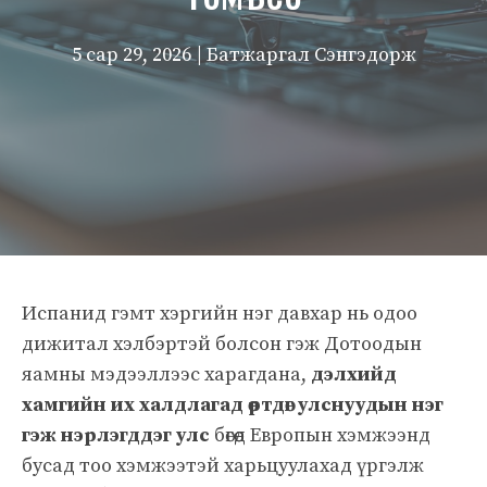
5 сар 29, 2026
| Батжаргал Сэнгэдорж
Испанид гэмт хэргийн нэг давхар нь одоо
дижитал хэлбэртэй болсон гэж Дотоодын
яамны мэдээллээс харагдана,
дэлхийд
хамгийн их халдлагад өртдөг улснуудын нэг
гэж нэрлэгддэг улс
бөгөөд Европын хэмжээнд
бусад тоо хэмжээтэй харьцуулахад үргэлж