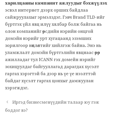
харилцааны кампанит ажлуудыг бэхжүүлэх
эсвэл интернет дээрх орших байдлаа
сайжруулахыг эрмэлздэг. Гэвч Brand TLD-ийг
бүртгэх үйл явц илүү хялбар болж байгаа нь
олон компанийг өөрсдийн нэрийн онцгой
домэйн нэрийг урт хугацаанд эзэмших
зорилгоор нөөцлөлтийг хийлгэж байна. Энэ нь
уламжлалт домэйн бүртгэлийн явцнаас өөрөөр
ажилладаг тул ICANN гэх домейн нэрийг
зохицуулдаг байгууллагад дарагдах хүсэлт
гаргах хэрэгтэй ба дээр нь үе үе нээлттэй
байдаг хүсэлт гаргах цонхыг дамжуулан
хэрэгждэг.
Иргэд бизнесменүүдийн талаар юу гэж
боддог вэ?