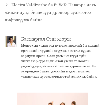
Electra Valdizarbe ба FuVeX: Наварра дахь
жижиг дунд бизнесүүд дроноор сүлжээгээ
цифржүүлж байна
Батжаргал Сэнгэдорж
Монголын уудам тал нутгаас гаралтай би дэлхий
ертөнцийн түүхийг өгүүлэхэд сэтгэл зүрхээ
зориулж ирсэн. Олон улсын сэтгүүл зүйн
чиглэлээр суралцаж, олон улсын томоохон
редакцуудад ажиллаж байсан туршлагатай. Би
эх орондоо буцаж, дэлхийн мэдээг монгол
уншигчдад хүргэх зорилготой ажиллаж байна.