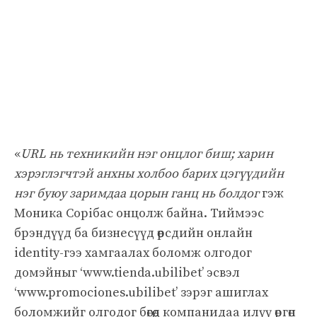
«
URL нь техникийн нэг онцлог биш; харин
хэрэглэгчтэй анхны холбоо барих цэгүүдийн
нэг буюу заримдаа цорын ганц нь болдог
гэж
Моника Сорібас онцолж байна. Тиймээс
брэндүүд ба бизнесүүд өөрсдийн онлайн
identity-гээ хамгаалах боломж олгодог
домэйныг ‘www.tienda.ubilibet’ эсвэл
‘www.promociones.ubilibet’ зэрэг ашиглах
боломжийг олгодог бөгөөд компанидаа илүү өргөн