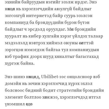
эхнийн байруудын нэгийг эзэлж ирдэг. Энэ
нөхцөл нь хэрэглэгчдийн аюулгүй байдлыг
зогсохгүй интернетэд байр суурь эзэлсэн
компаниуд ба брэндүүдийн бүрэн бүтэн
байдлыг ч эрсдэлд оруулдаг. Мөн брэндийн
хууралт нь кибер хулгайн хэрэг үйлдэх талаар
мэдээлэлд нэвтрэх хиймэл оюуны өсөлттэй
зэрэгцэн нэмэгдэж байгаа тул компаниудын
вэб трафик дээрх шууд хяналтыг багасгахад
хүргэж байна.
Энэ шинэ нөхцөлд, Ubilibet-ээс онцолсноор вэб
домэйн нь зочин хэрэглэгчид хүрэх эхлэл
болсноос бидний бодит стратегийн брэндийн
элемент болтлоо хөгжжээ, хэрэглэгчдэд итгэл
үнэмшил өгдөг