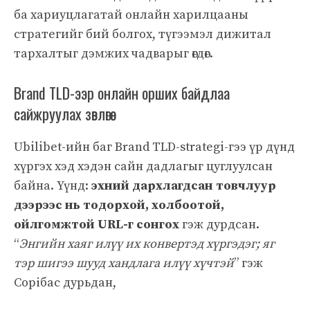
ба хариуцлагатай онлайн харилцааны
стратегийг бий болгох, түгээмэл дижитал
тархалтыг дэмжих чадварыг өгдөг.
Brand TLD-ээр онлайн орших байдлаа
сайжруулах зөвлөгөө
Ubilibet-ийн баг Brand TLD-strategi-гээ үр дүнд
хүргэх хэд хэдэн сайн дадлагыг цуглуулсан
байна. Үүнд:
эхний дархлагдсан товчлуур
дээрээс нь тодорхой, холбоотой,
ойлгомжтой URL-г сонгох
гэж дурдсан.
“
Энгийн хаяг илүү их конвертэд хүргэдэг; яг
тэр шигээ шууд хандлага илүү хүчтэй
” гэж
Сорібас дурьдан,