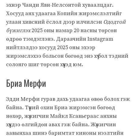
эхнэр Чанди Явн-Нелсонтой хуваалцдаг.
Хосууд анх удаагаа Копийн жирэмслэлтийг
улаан хивсний ёслол дээр илчилсэн
Ододтой
бүжиглэх
2025 оны намар 20 насны төрсөн
өдрөө тэмдэглэнэ. Дараачийн Instagram
нийтлэлдээ хосууд 2025 оны эхээр
жирэмслэхээ больсон бөгөөд энэ хүү бол тэдний
солонго шиг төрсөн хүүхэд юм.
Бриа Мерфи
Эдди Мерфи гурав дахь удаагаа өвөө болох гэж
байна. Түүний охин Бриа жирэмсэн бөгөөд
нөхөр, жүжигчин Майкл Ксавьераас анхны
хүүхдээ өлгийдөн авах гэж байна. Жүжигчин
аавынхаа шинэ баримтат киноны нээлтийн