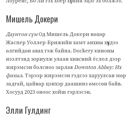
Лоуренс, Бо Ли гэх хоёр хүүгийн эцэг эх болжээ.
Мишель Докери
Даунтон сүм
Од Мишель Докери нөхөр
Жаспер Уоллер-Брижийн хамт анхны хүүхдээ
өлгийдөн авах гэж байна. Dockery киноны
нээлтэнд зориулж улаан хивсний ёслол дээр
жирэмсэн болсноо зарлав
Downton Abbey: Их
финал
. Тэрээр жирэмсэн гэдсээ харуулсан мөр
задгай, цайвар цэнхэр даашинз өмссөн байв.
Хосууд 2023 оноос хойш гэрлэсэн.
Элли Гулдинг