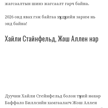
жагсаалтын шинэ жагсаалт гарч байна.
2026 онд явах гэж байгаа хүүхдүүдийн зарим нь
энд байна!
Хайли Стайнфельд, Жош Аллен нар
Дуучин Хайли Стейнфельд болон түүний нөхөр
Баффало Биллсийн хамгаалагч Жош Аллен