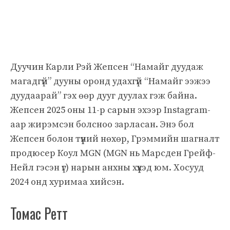
Дуучин Карли Рэй Жепсен “Намайг дуудаж
магадгүй” дууны оронд удахгүй “Намайг ээжээ
дуудаарай” гэх өөр дууг дуулах гэж байна.
Жепсен 2025 оны 11-р сарын эхээр Instagram-
аар жирэмсэн болсноо зарласан. Энэ бол
Жепсен болон түүний нөхөр, Грэммийн шагналт
продюсер Коул MGN (MGN нь Марсден Грейф-
Нейл гэсэн үг) нарын анхны хүүхэд юм. Хосууд
2024 онд хуримаа хийсэн.
Томас Ретт