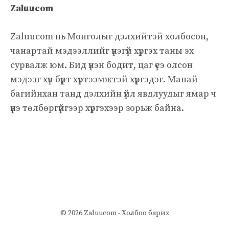
Zaluucom
Zaluucom нь Монголыг дэлхийтэй холбосон,
чанартай мэдээллийг үнэгүй хүргэх таны эх
сурвалж юм. Бид үнэн бодит, цаг үеэ олсон
мэдээг хүн бүрт хүртээмжтэй хүргэдэг. Манай
багийнхан танд дэлхийн үйл явдлуудыг ямар ч
үнэ төлбөргүйгээр хүргэхээр зорьж байна.
© 2026 Zaluucom -
Холбоо барих