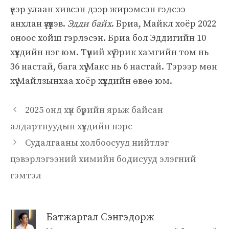
үеэр улаан хивсэн дээр жирэмсэн гэдсээ
анхлан үзүүлэв.
Эдди байх
. Бриа, Майкл хоёр 2022
оноос хойш гэрлэсэн. Бриа бол Эддигийн 10
хүүхдийн нэг юм. Түүний хүү Эрик хамгийн том нь
36 настай, бага хүү Макс нь 6 настай. Тэрээр мөн
хүү Майлзынхаа хоёр хүүхдийн өвөө юм.
2025 онд хүн бүрийн ярьж байсан
алдартнуудын хүүхдийн нэрс
Судалгааны холбоосууд нийтлэг
цэвэрлэгээний химийн бодисууд элэгний
гэмтэл
Батжаргал Сэнгэдорж