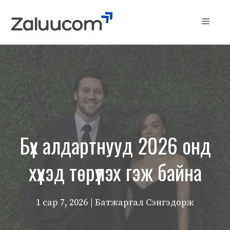
Skip
to
Menu
content
Бүх алдартнууд 2026 онд
хүүхэд төрүүлэх гэж байна
1 сар 7, 2026
| Батжаргал Сэнгэдорж