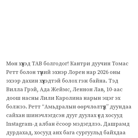
Мөн хүүхэд ТАВ болгодог! Кантри дуучин Томас
Ретт болон түүний эхнэр Лорен нар 2026 оны
эхээр дахин хүүхэдтэй болох гэж байна. Тэд
Вилла Грэй, Ада Жеймс, Леннон Лав, 10-аас
доош насны Лили Каролина нарын эцэг эх
болжээ. Ретт “Амьдралын өөрчлөлтүүд” дуундаа
сайхан шинэчлэгдсэн дууг дуулах үед хосууд
Instagram-д албан ёсоор мэдэгдлээ. Дашрамд
дурдахад, хосууд анх бага сургуульд байхдаа