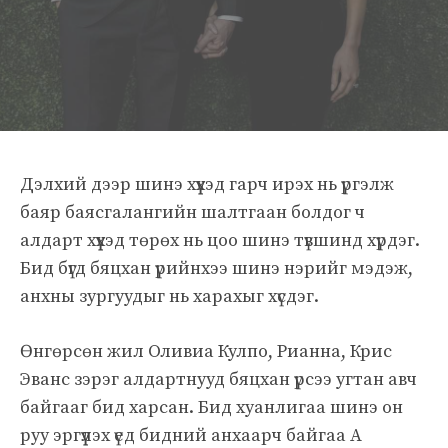
Дэлхий дээр шинэ хүүхэд гарч ирэх нь үргэлж
баяр баясгалангийн шалтгаан болдог ч
алдарт хүүхэд төрөх нь цоо шинэ түвшинд хүрдэг.
Бид бүгд бяцхан үрийнхээ шинэ нэрийг мэдэж,
анхны зургуудыг нь харахыг хүсдэг.
Өнгөрсөн жил Оливиа Кулпо, Рианна, Крис
Эванс зэрэг алдартнууд бяцхан үрсээ угтан авч
байгааг бид харсан. Бид хуанлигаа шинэ он
руу эргүүлэх үед бидний анхаарч байгаа А