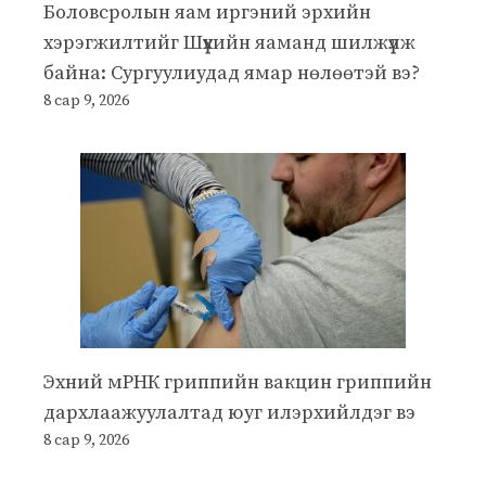
Боловсролын яам иргэний эрхийн
хэрэгжилтийг Шүүхийн яаманд шилжүүлж
байна: Сургуулиудад ямар нөлөөтэй вэ?
8 сар 9, 2026
Эхний мРНК гриппийн вакцин гриппийн
дархлаажуулалтад юуг илэрхийлдэг вэ
8 сар 9, 2026