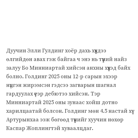
Дуучин Элли Гулдинг хоёр дахь хүүхдээ
өлгийдөн авах гэж байгаа ч энэ нь түүний найз
залуу Бо Минниартай хийсэн анхны хүүхэд байх
болно. Голдинг 2025 оны 12-р сарын эхээр
нүцгэн жирэмсэн гэдсээ загварын шагнал
гардуулах үеэр дебютээ хийсэн. Тэр
Минниартай 2025 оны зунаас хойш дотно
харилцаатай болсон. Голдинг мөн 4.5 настай хүү
Артурынхаа ээж бөгөөд түүнийг хуучин нөхөр
Каспар Жоплингтэй хуваалцдаг.