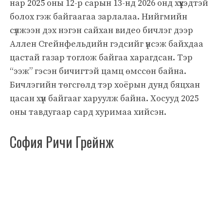
нар 2025 оны 12-р сарын 13-нд 2026 онд хүүхэдтэй
болох гэж байгаагаа зарлалаа. Нийгмийн
сүлжээн дэх нэгэн сайхан видео бичлэг дээр
Аллен Стейнфельдийн гэдсийг үнсэж байхдаа
цастай газар тоглож байгаа харагдсан. Тэр
“ээж” гэсэн бичигтэй цамц өмссөн байна.
Бичлэгийн төгсгөлд тэр хоёрын дунд бяцхан
цасан хүн байгааг харуулж байна. Хосууд 2025
оны тавдугаар сард хуримаа хийсэн.
София Ричи Грейнж