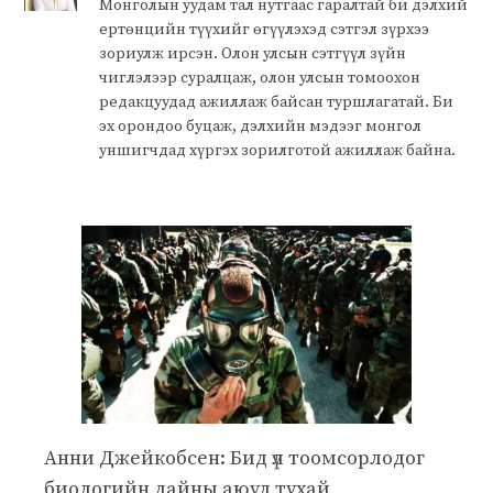
Монголын уудам тал нутгаас гаралтай би дэлхий
ертөнцийн түүхийг өгүүлэхэд сэтгэл зүрхээ
зориулж ирсэн. Олон улсын сэтгүүл зүйн
чиглэлээр суралцаж, олон улсын томоохон
редакцуудад ажиллаж байсан туршлагатай. Би
эх орондоо буцаж, дэлхийн мэдээг монгол
уншигчдад хүргэх зорилготой ажиллаж байна.
Анни Джейкобсен: Бид үл тоомсорлодог
биологийн дайны аюул тухай