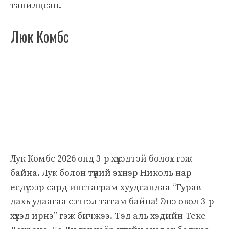
танилцсан.
Люк Комбс
Лук Комбс 2026 онд 3-р хүүхэдтэй болох гэж
байна. Лук болон түүний эхнэр Николь нар
есдүгээр сард инстаграм хуудсандаа “Гурав
дахь удаагаа сэтгэл татам байна! Энэ өвөл 3-р
хүүхэд ирнэ” гэж бичжээ. Тэд аль хэдийн Текс