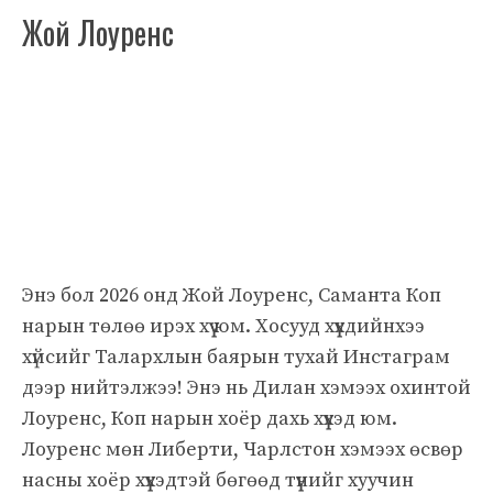
Жой Лоуренс
Энэ бол 2026 онд Жой Лоуренс, Саманта Коп
нарын төлөө ирэх хүү юм. Хосууд хүүхдийнхээ
хүйсийг Талархлын баярын тухай Инстаграм
дээр нийтэлжээ! Энэ нь Дилан хэмээх охинтой
Лоуренс, Коп нарын хоёр дахь хүүхэд юм.
Лоуренс мөн Либерти, Чарлстон хэмээх өсвөр
насны хоёр хүүхэдтэй бөгөөд түүнийг хуучин