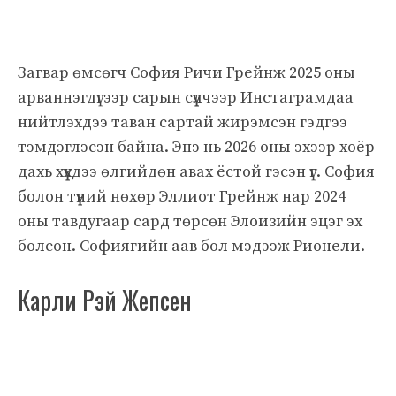
Загвар өмсөгч София Ричи Грейнж 2025 оны
арваннэгдүгээр сарын сүүлчээр Инстаграмдаа
нийтлэхдээ таван сартай жирэмсэн гэдгээ
тэмдэглэсэн байна. Энэ нь 2026 оны эхээр хоёр
дахь хүүхдээ өлгийдөн авах ёстой гэсэн үг. София
болон түүний нөхөр Эллиот Грейнж нар 2024
оны тавдугаар сард төрсөн Элоизийн эцэг эх
болсон. Софиягийн аав бол мэдээж Рионели.
Карли Рэй Жепсен