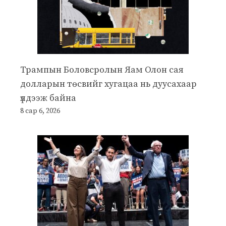
Трампын Боловсролын Яам Олон сая
долларын төсвийг хугацаа нь дуусахаар
үлдээж байна
8 сар 6, 2026