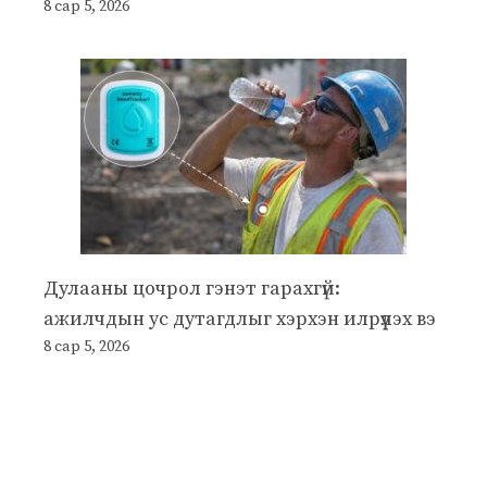
8 сар 5, 2026
Дулааны цочрол гэнэт гарахгүй:
ажилчдын ус дутагдлыг хэрхэн илрүүлэх вэ
8 сар 5, 2026