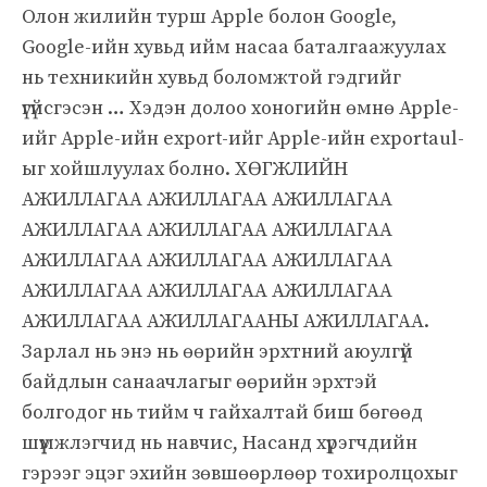
Олон жилийн турш Apple болон Google,
Google-ийн хувьд ийм насаа баталгаажуулах
нь техникийн хувьд боломжтой гэдгийг
үгүйсгэсэн … Хэдэн долоо хоногийн өмнө Apple-
ийг Apple-ийн export-ийг Apple-ийн exportaul-
ыг хойшлуулах болно. ХӨГЖЛИЙН
АЖИЛЛАГАА АЖИЛЛАГАА АЖИЛЛАГАА
АЖИЛЛАГАА АЖИЛЛАГАА АЖИЛЛАГАА
АЖИЛЛАГАА АЖИЛЛАГАА АЖИЛЛАГАА
АЖИЛЛАГАА АЖИЛЛАГАА АЖИЛЛАГАА
АЖИЛЛАГАА АЖИЛЛАГААНЫ АЖИЛЛАГАА.
Зарлал нь энэ нь өөрийн эрхтний аюулгүй
байдлын санаачлагыг өөрийн эрхтэй
болгодог нь тийм ч гайхалтай биш бөгөөд
шүүмжлэгчид нь навчис, Насанд хүрэгчдийн
гэрээг эцэг эхийн зөвшөөрлөөр тохиролцохыг