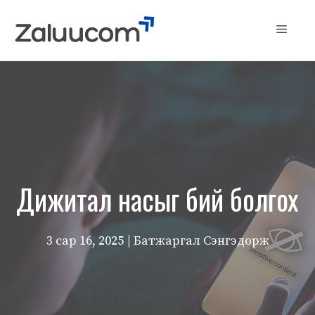
Skip
to
Menu
content
Дижитал насыг бий болгох
3 сар 16, 2025
| Батжаргал Сэнгэдорж