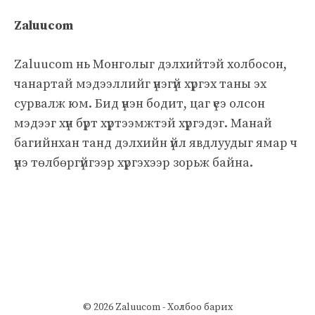
Zaluucom
Zaluucom нь Монголыг дэлхийтэй холбосон,
чанартай мэдээллийг үнэгүй хүргэх таны эх
сурвалж юм. Бид үнэн бодит, цаг үеэ олсон
мэдээг хүн бүрт хүртээмжтэй хүргэдэг. Манай
багийнхан танд дэлхийн үйл явдлуудыг ямар ч
үнэ төлбөргүйгээр хүргэхээр зорьж байна.
© 2026 Zaluucom -
Холбоо барих