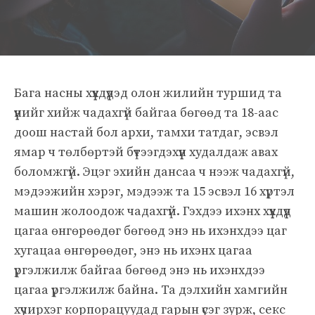
Бага насны хүүхдүүдэд олон жилийн туршид та
үүнийг хийж чадахгүй байгаа бөгөөд та 18-аас
доош настай бол архи, тамхи татдаг, эсвэл
ямар ч төлбөртэй бүтээгдэхүүн худалдаж авах
боломжгүй. Эцэг эхийн дансаа ч нээж чадахгүй,
мэдээжийн хэрэг, мэдээж та 15 эсвэл 16 хүртэл
машин жолоодож чадахгүй. Гэхдээ ихэнх хүүхдүүд
цагаа өнгөрөөдөг бөгөөд энэ нь ихэнхдээ цаг
хугацаа өнгөрөөдөг, энэ нь ихэнх цагаа
үргэлжилж байгаа бөгөөд энэ нь ихэнхдээ
цагаа үргэлжилж байна. Та дэлхийн хамгийн
хүчирхэг корпорацуудад гарын үсэг зурж, секс