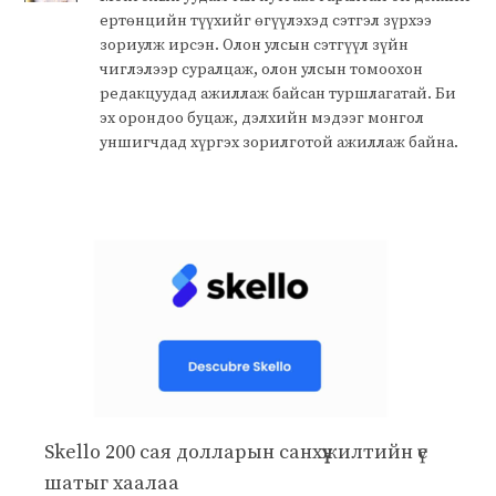
ертөнцийн түүхийг өгүүлэхэд сэтгэл зүрхээ
зориулж ирсэн. Олон улсын сэтгүүл зүйн
чиглэлээр суралцаж, олон улсын томоохон
редакцуудад ажиллаж байсан туршлагатай. Би
эх орондоо буцаж, дэлхийн мэдээг монгол
уншигчдад хүргэх зорилготой ажиллаж байна.
Skello 200 сая долларын санхүүжилтийн үе
шатыг хаалаа