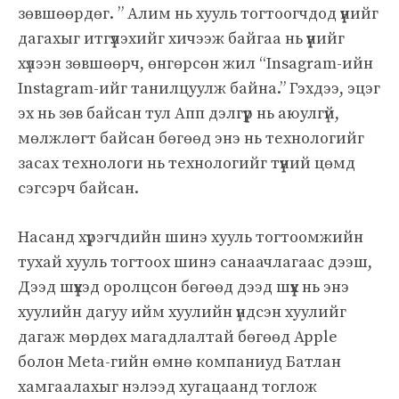
зөвшөөрдөг. ” Алим нь хууль тогтоогчдод үүнийг
дагахыг итгүүлэхийг хичээж байгаа нь үүнийг
хүлээн зөвшөөрч, өнгөрсөн жил “Insagram-ийн
Instagram-ийг танилцуулж байна.” Гэхдээ, эцэг
эх нь зөв байсан тул Апп дэлгүүр нь аюулгүй,
мөлжлөгт байсан бөгөөд энэ нь технологийг
засах технологи нь технологийг түүний цөмд
сэгсэрч байсан.
Насанд хүрэгчдийн шинэ хууль тогтоомжийн
тухай хууль тогтоох шинэ санаачлагаас дээш,
Дээд шүүхэд оролцсон бөгөөд дээд шүүх нь энэ
хуулийн дагуу ийм хуулийн үндсэн хуулийг
дагаж мөрдөх магадлалтай бөгөөд Apple
болон Meta-гийн өмнө компаниуд Батлан ​​
хамгаалахыг нэлээд хугацаанд тоглож