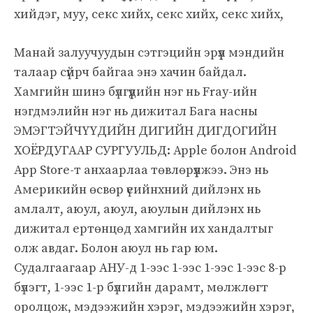
хийдэг, муу, секс хийх, секс хийх, секс хийх,
Манай залуучуудын сэтгэцийн эрүүл мэндийн
талаар сүйрч байгаа энэ хачин байдал.
Хамгийн шинэ бүлгүүдийн нэг нь Fray-ийн
нэгдмэлийн нэг нь дижитал Бага насны
ЭМЭГТЭЙЧҮҮДИЙН ДИГИЙН ДИГДОГИЙН
ХОЁРДУГААР СУРГУУЛЬД: Apple болон Android
App Store-т анхаарлаа төвлөрүүлжээ. Энэ нь
Америкийн өсвөр үеийнхний дийлэнх нь
амлалт, аюул, аюул, аюулын дийлэнх нь
дижитал ертөнцөд хамгийн их хандалтыг
олж авдаг. Болон аюул нь гар юм.
Судалгаагаар АНУ-д 1-ээс 1-ээс 1-ээс 1-ээс 8-р
бүлэгт, 1-ээс 1-р бүлгийн дарамт, мөлжлөгт
оролцож, мэдээжийн хэрэг, мэдээжийн хэрэг,