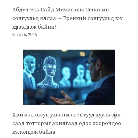
Абдул Эль-Сайд Мичиганы Сенатын
сонгуульд яллаа — Ерөнхий сонгуульд юу
хүлээгдэж байна?
8 сар 6, 2026
Хиймэл оюун ухааны агентууд хууль зүйн
саад тотгорыг арилгаад одоо хоорондоо
хэлэлцэж байна