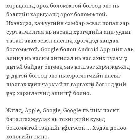
харьцаанд орох боломжтой бөгөөд энэ нь
бэлгийн харьцаанд орох боломжтой.
Ихэнхдээ, хажуугийн самбар эсвэл попап зар
сурталчилгаа нь насанд хүрэгчдийн апп-уудыг
татаж авах эсвэл насанд хүрэгчдэд хандах
боломжтой. Google болон Android App-ийн аль
алинд нь насны ангилал нь нас ахих тусам үр
дүнтэй байдаг бөгөөд энэ үнэлгээг хэрэгжүүлэхэд
үр дүнтэй бөгөөд энэ нь хэрэглэгчийн насыг
шалгах хүчин чармайлт гаргахгүй бөгөөд үүний
үеэр хэрэглэгчид ашиггүй болно.
Жилд, Apple, Google, Google нь ийм насыг
баталгаажуулах нь техникийн хувьд
боломжтой гэдгийг үгүйсгэсэн … Хэдэн долоо
хоногийн өмнө.