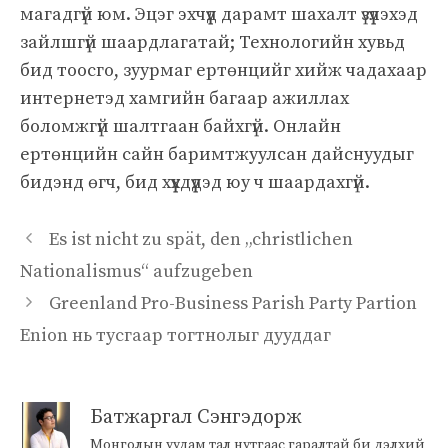
магадгүй юм. Эцэг эхчүүд дарамт шахалт үзүүлэхэд
зайлшгүй шаардлагатай; Технологийн хувьд
бид тоосго, зуурмаг ертөнцийг хийж чадахаар
интернетэд хамгийн багаар ажиллах
боломжгүй шалтгаан байхгүй. Онлайн
ертөнцийн сайн баримтжуулсан дайснуудыг
бидэнд өгч, бид хүүхдүүдэд юу ч шаардахгүй.
Es ist nicht zu spät, den „christlichen
Nationalismus“ aufzugeben
Greenland Pro-Business Parish Party Partion
Enion нь тусгаар тогтнолыг дууддаг
Батжаргал Сэнгэдорж
Монголын уудам тал нутгаас гаралтай би дэлхий