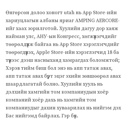
Өнгөрсөн долоо хоногт utah нь App Store-ийн
хариуцлагын албаны яриаг AMPING AERCORE-
ийг хаах зорилготой. Хуулийн дагуу дор хаяж
найман улс, АНУ-ын Конгресс, хөгжүүлэгчдийг
төөрөлдүүлж байгаа нь App Store хэрэглэгчдийг
төөрөгдүүлэх, Apple Store-ийн хэрэглэгчид 18 ба
түүнээс дээш насныханд хамрагдах боломжтой;
Хэрэв тийм биш бол энэ нь апп татаж авах,
апп татаж авах бүрт эцэг эхийн зөвшөөрөл авах
шаардлагатай болно. Хуулийн хууль нь
дэлхийн хамгийн том компаниудын хоёр
компаний хоёр дахь нь хамгийн том
компаниудыг дахин хуваарилах нь нийгэм дэх
Бас нийгэмд байрлах. Гэр бүл.