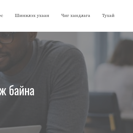
ес
Шинжлэх ухаан
Чиг хандлага
Тухай
лж байна