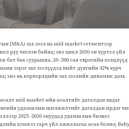
тын (M&A) зах зээл нь mid-market сегментээр
кл рүү чиглэн байна; энэ цикл 2030 он хүртэл үйл
ж бат бөх суурьшна. 20–500 сая еврогийн хэлцлүүд
пани зэрэг зах зээлүүдэд нийт дүнгийн 42% хүрч
на; энэ нь корпорацийн зах зээлийн динамик дахь
 өсөлт mid-market-ийн өсөлтийг дагалдан явдаг
лэнгийн удамшлын шилжилтийг дагалдан ирдэг чи
эллээр 2025–2030 онуудад удамшлын бизнес
цлийн хэмжээ гарч үйл ажиллагаа өсөх болно; Bab