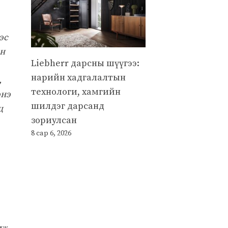
эс
йн
Liebherr дарсны шүүгээ:
нарийн хадгалалтын
,
технологи, хамгийн
энэ
шилдэг дарсанд
ц
зориулсан
8 сар 6, 2026