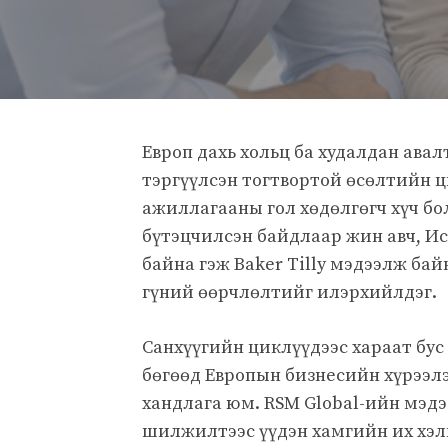
Европ дахь хольц ба худалдан авал
тэргүүлсэн тогтвортой өсөлтийн ци
ажиллагааны гол хөдөлгөгч хүч бол
бүтэцчилсэн байдлаар жин авч, Ис
байна гэж Baker Tilly мэдээлж бай
гүний өөрчлөлтийг илэрхийлдэг.
Санхүүгийн циклүүдээс хараат бус
бөгөөд Европын бизнесийн хүрээ
хандлага юм. RSM Global-ийн мэдэ
шилжилтээс үүдэн хамгийн их хэл