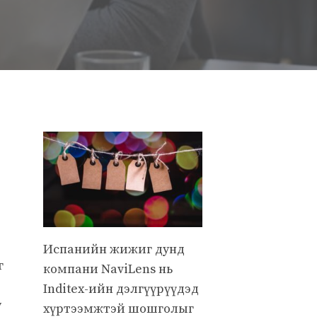
Испанийн жижиг дунд
г
компани NaviLens нь
Inditex-ийн дэлгүүрүүдэд
y
хүртээмжтэй шошголыг