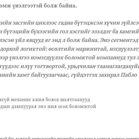
лэмж үнэлгээтэй болж байна.
ийн засгийн циклээс гадна бүтэцжсэн хүчин зүйлсэ
н бүтэцийн бүхээгийн гол хэсгийг эзэлдэг ба хамги
эсэн үйл явцууд яг энд л болж байна. Энэ сегментэд
одорхой логиктой: өсөлтийн маржинтай, нэгдүүлэлт
ээр үнэлгээ нэмэгдүүлэх боломжтой компаниуд тул 
түүдээс илүү тогтвортой, урьдчилан таамаглагдахуй
анийн хамт байгуулагчаас, гүйцэтгэх захирал Пабло
өхгүй механик ажил болох шалтгаанууд
удын дампуурал энэ жил өсөх боломжтой