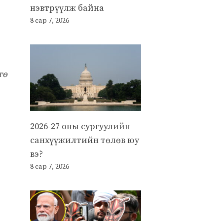
нэвтрүүлж байна
8 сар 7, 2026
гө
2026-27 оны сургуулийн
санхүүжилтийн төлөв юу
вэ?
8 сар 7, 2026