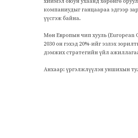
хиймэл оюун ухаанд хөрөнгө оруу
компаниудыг ганцаараа эдгээр за
үүсгэж байна.
Мөн Европын чип хууль (European 
2030 он гэхэд 20%-ийг эзлэх зорил
дэмжих стратегийн үйл ажиллагаа
Анхаар: үргэлжлүүлэн уншихын ту