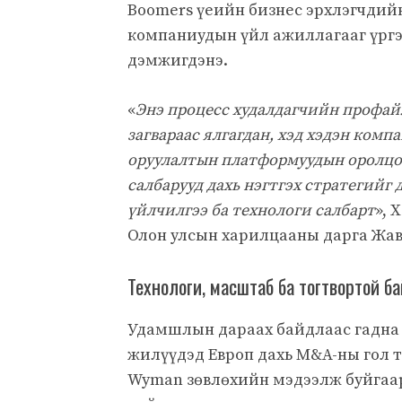
Boomers үеийн бизнес эрхлэгчдийн
компаниудын үйл ажиллагааг үргэ
дэмжигдэнэ.
«
Энэ процесс худалдагчийн профай
загвараас ялгагдан, хэд хэдэн комп
оруулалтын платформуудын оролцоо
салбарууд дахь нэгтгэх стратегийг
үйлчилгээ ба технологи салбарт
», 
Олон улсын харилцааны дарга Жав
Технологи, масштаб ба тогтвортой б
Удамшлын дараах байдлаас гадна 
жилүүдэд Европ дахь M&A-ны гол т
Wyman зөвлөхийн мэдээлж буйгаа