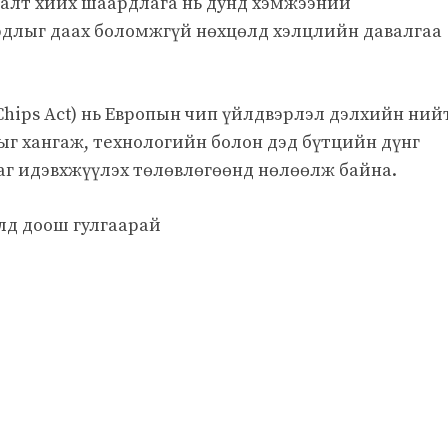
лалт хийх шаардлага нь дунд хэмжээний
рдлыг даах боломжгүй нөхцөлд хэлцлийн давалгаа
Chips Act) нь Европын чип үйлдвэрлэл дэлхийн ний
тыг хангаж, технологийн болон дэд бүтцийн дүнг
г идэвхжүүлэх төлөвлөгөөнд нөлөөлж байна.
лд доош гулгаарай