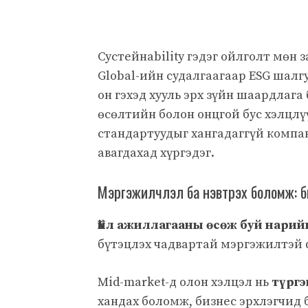
Сустейнability гэдэг ойлголт мөн 
Global-ийн судалгаагаар ESG шалг
он гэхэд хууль эрх зүйн шаардлага
өсөлтийн болон онцгой бус хэлцлү
стандартуудыг хангадаггүй компан
авагдахад хүргэдэг.
Мэргэжилчлэл ба нэвтрэх боломж: бие
Үйл ажиллагааны өсөж буй нарий
бүтэцлэх чадвартай мэргэжилтэй 
Mid-market-д олон хэлцэл нь
түргэ
хандах боломж, бизнес эрхлэгчид