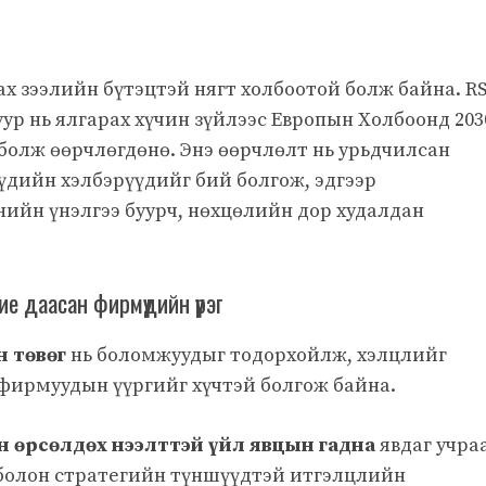
зах зээлийн бүтэцтэй нягт холбоотой болж байна. R
уур нь ялгарах хүчин зүйлээс Европын Холбоонд 203
 болж өөрчлөгдөнө. Энэ өөрчлөлт нь урьдчилсан
үдийн хэлбэрүүдийг бий болгож, эдгээр
ийн үнэлгээ буурч, нөхцөлийн дор худалдан
 даасан фирмүүдийн үүрэг
н төвөг
нь боломжуудыг тодорхойлж, хэлцлийг
фирмуудын үүргийг хүчтэй болгож байна.
н өрсөлдөх нээлттэй үйл явцын гадна
явдаг учра
 болон стратегийн түншүүдтэй итгэлцлийн