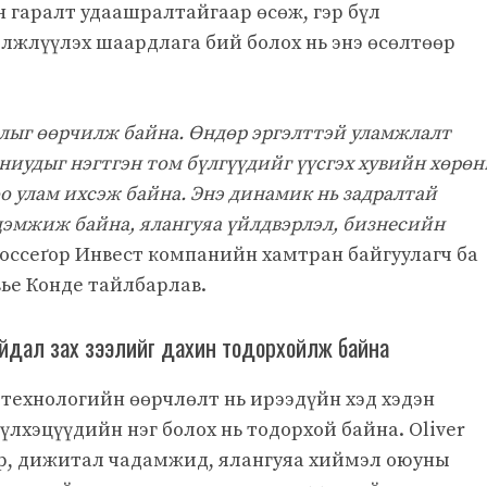
 гаралт удаашралтайгаар өсөж, гэр бүл
лжлүүлэх шаардлага бий болох нь энэ өсөлтөөр
лыг өөрчилж байна. Өндөр эргэлттэй уламжлалт
аниудыг нэгтгэн том бүлгүүдийг үүсгэх хувийн хөрөн
 улам ихсэж байна. Энэ динамик нь задралтай
 дэмжиж байна, ялангуяа үйлдвэрлэл, бизнесийн
Хоссеґор Инвест компанийн хамтран байгуулагч ба
ье Конде тайлбарлав.
айдал зах зээлийг дахин тодорхойлж байна
технологийн өөрчлөлт нь ирээдүйн хэд хэдэн
үлхэцүүдийн нэг болох нь тодорхой байна. Oliver
р, дижитал чадамжид, ялангуяа хиймэл оюуны