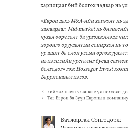
харилцааг бий болгох чадвар нь ү
«
Европ дахь M&A-ийн хөгжэлт нь эд
хамаардаг. Mid-market нь бизнесий
чухал өөрчлөлт ба үргэлжилэлд чигл
хөрөнгө оруулалтын сонирхол нь т
үр ашиг ба олон улсын өргөжүүлэлт
нь хэлцлийн урсгалыг бусад сегмен
болгодог» гэж Hossegor Invest комп
Барриоканал хэлэв.
хиймэл оюун ухаанаас үл нөлөөлөгд
Төв Европ ба Зүүн Европын компани
Батжаргал Сэнгэдорж