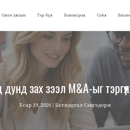
Олон улсын
Гэр бүл
Боловсрол
Соёл
Бизн
 дунд зах зээл M&A-ыг тэргүү
5 сар 19, 2026
| Батжаргал Сэнгэдорж