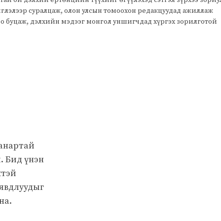
тай би дэлхий ертөнцийн түүхийг өгүүлэхэд сэтгэл зүрхээ зори
чиглэлээр суралцаж, олон улсын томоохон редакцуудад ажиллаж
оо буцаж, дэлхийн мэдээг монгол уншигчдад хүргэх зорилготой
чанартай
. Бид үнэн
жтэй
 явдлуудыг
на.