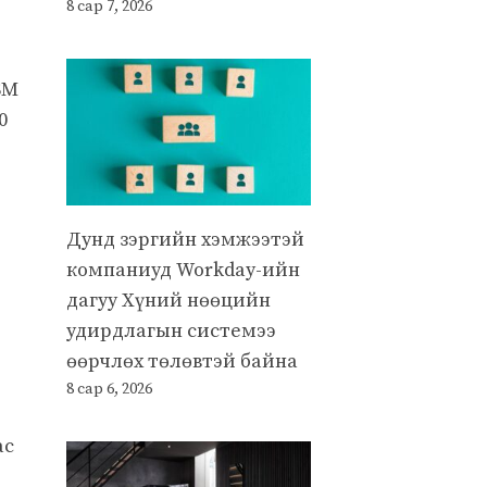
8 сар 7, 2026
SM
0
Дунд зэргийн хэмжээтэй
компаниуд Workday-ийн
дагуу Хүний нөөцийн
удирдлагын системээ
өөрчлөх төлөвтэй байна
8 сар 6, 2026
ас