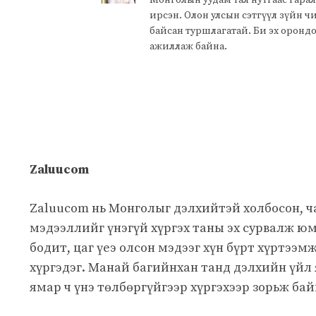
Монголын уудам тал нутгаас гарал
ирсэн. Олон улсын сэтгүүл зүйн 
байсан туршлагатай. Би эх оронд
ажиллаж байна.
Zaluucom
Zaluucom нь Монголыг дэлхийтэй холбосон, 
мэдээллийг үнэгүй хүргэх таны эх сурвалж юм
бодит, цаг үеэ олсон мэдээг хүн бүрт хүртээм
хүргэдэг. Манай багийнхан танд дэлхийн үйл
ямар ч үнэ төлбөргүйгээр хүргэхээр зорьж бай