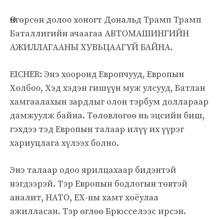
Өнгөрсөн долоо хоногт Дональд Трамп Трамп
Баталлигийн ачаагаа АВТОМАШИНГИЙН
АЖИЛЛАГААНЫ ХУВЬЦААГҮЙ БАЙНА.
EICHER: Энэ хооронд Европчууд, Европын
Холбоо, Хэд хэдэн гишүүн муж улсууд, Батлан ​​
хамгаалахын зардлыг олон тэрбум доллараар
дамжуулж байна. Төлөвлөгөө нь эцсийн биш,
гэхдээ тэд Европын талаар илүү их үүрэг
хариуцлага хүлээх болно.
Энэ талаар одоо ярилцахаар бидэнтэй
нэгдээрэй. Тэр Европын бодлогын төвтэй
аналит, НАТО, ЕХ-ны хамт хоёулаа
ажилласан. Тэр өглөө Брюсселээс ирсэн.