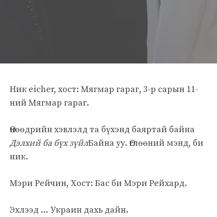
Ник eicher, хост: Мягмар гараг, 3-р сарын 11-
ний Мягмар гараг.
Өнөөдрийн хэвлэлд та бүхэнд баяртай байна
Дэлхий ба бүх зүйл
Байна уу. Өглөөний мэнд, би
ник.
Мэри Рейчин, Хост: Бас би Мэри Рейхард.
Эхлээд … Украин дахь дайн.