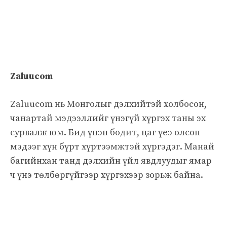
Zaluucom
Zaluucom нь Монголыг дэлхийтэй холбосон,
чанартай мэдээллийг үнэгүй хүргэх таны эх
сурвалж юм. Бид үнэн бодит, цаг үеэ олсон
мэдээг хүн бүрт хүртээмжтэй хүргэдэг. Манай
багийнхан танд дэлхийн үйл явдлуудыг ямар
ч үнэ төлбөргүйгээр хүргэхээр зорьж байна.