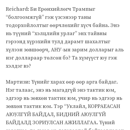
Reichard: Би Ерөнхийлөгч Трампыг
“болгоомжгүй” гэж үзсэнээр таны
тодорхойлолтыг өөрчлөхийг хүсч байна. Энэ
нь түүний “хэлцлийн урлаг” энх тайвны
гэрээнд хүрэхийн тулд дарамт шахалтыг
хүлээн зөвшөөрч, АНУ-ын зарим долларыг аль
нэг доллараар төлсөн бэ? Та хүмүүст юу гэж
хэлдэг вэ?
Мартизи: Үүнийг харах өөр өөр арга байдаг.
Нэг талаас, энэ нь магадгүй энэ тактик юм,
эдгээр нь зөвхөн тактик юм, учир нь эдгээр нь
зөвхөн тактик юм. Тэр “Уклайл, КОРРАЕАСАН
АЮУЛГҮЙ БАЙДАЛ, БИДНИЙ АЮУЛГҮЙ
БАЙДАЛД ЗОРИУЛСАН АЖИЛЛАГАА. Үүний