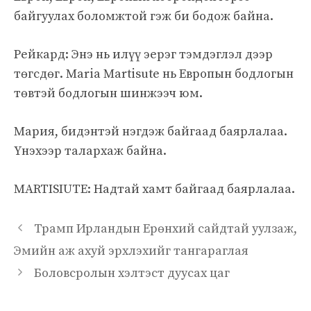
байгуулах боломжтой гэж би бодож байна.
Рейкард: Энэ нь илүү эерэг тэмдэглэл дээр
төгсдөг. Maria Martisute нь Европын бодлогын
төвтэй бодлогын шинжээч юм.
Мария, бидэнтэй нэгдэж байгаад баярлалаа.
Үнэхээр талархаж байна.
MARTISIUTE: Надтай хамт байгаад баярлалаа.
Трамп Ирландын Ерөнхий сайдтай уулзаж,
Эмийн аж ахуй эрхлэхийг тангараглая
Боловсролын хэлтэст дуусах цаг