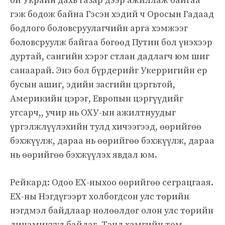
би Украин дахь газар дээр ажиллаж байгаа
гэж бодож байна Гэсэн хэдий ч Оросын Гадаад
бодлого боловсруулагчийн арга хэмжээг
боловсруулж байгаа бөгөөд Путин бол үнэхээр
дуртай, сангийн хэрэг стлан дадлагч юм шиг
санаарай. Энэ бол бүрдерийг Укерригийн ер
бусын ашиг, эдийн засгийн цэргьтой,
Америкийн цэрэг, Европын цэргүүдийг
угсарч,, учир нь ОХУ-ын ажилтнуудыг
үргэлжлүүлэхийн тулд хичээгээд, өөрийгөө
бэхжүүлж, дараа нь өөрийгөө бэхжүүлж, дараа
нь өөрийгөө бэхжүүлэх явдал юм.
Рейкард: Одоо ЕХ-ныхоо өөрийгөө сеграцгаая.
ЕХ-ны Нэгдүгээрт холбогдсон улс төрийн
нэгдмэл байдлаар нөлөөлдөг олон улс төрийн
динамикууд байдаг. Тэнд хамгийн том