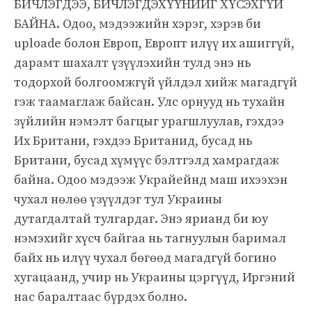
БИЧЛЭГДЭЭ, БИЧЛЭГДЭХҮҮНИЙГ ХҮСЭХГҮЙ
БАЙНА. Одоо, мэдээжийн хэрэг, хэрэв би
uploade болон Европ, Европт илүү их ашиггүй,
дарамт шахалт үзүүлэхийн тулд энэ нь
тодорхой болгоомжгүй үйлдэл хийж магадгүй
гэж таамаглаж байсан. Улс орнууд нь тухайн
зүйлийн нэмэлт багцыг урагшлуулав, гэхдээ
Их Британи, гэхдээ Британид, бусад нь
Британи, бусад хүмүүс бэлтгэлд хамрагдаж
байна. Одоо мэдээж Украйейнд маш ихээхэн
чухал нөлөө үзүүлдэг тул Украины
дутагдалтай тулгардаг. Энэ ярианд би юу
нэмэхийг хүсч байгаа нь тагнуулын баримал
байх нь илүү чухал бөгөөд магадгүй богино
хугацаанд, учир нь Украины цэргүүд, Иргэний
нас баралтаас бүрдэх болно.