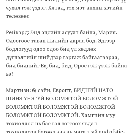
чухал гэж үздэг. Хятад, гэх мэт анхны хэтийн
төлөвөөс
Рейкард: Энд эцсийн асуулт байна, Мария.
Одоогоос таван жилийн дараа бод. Эдгээр
бодлогууд одоо одоо бид үл хөдлөх
дүгнэлтийн шийдвэр гаргаж байгаагаараа,
бид биднийг Ев, бид, бид, Орос гэж үзэж байна
вэ?
Мартизи: Өө, сайн, Европт, БИДНИЙ НАТО
ШИНЭ ҮНЭГҮЙ БОЛОМЖТОЙ БОЛОМЖТОЙ
БОЛОМЖТОЙ БОЛОМЖТОЙ БОЛОМЖТОЙ
БОЛОМЖТОЙ БОЛОМЖТОЙ. Хамгийн муу
тохиолдол нь бас гал зогсоох явдал
тохиолдсон бөгөөд энэ нь магадгүй and ofstie-