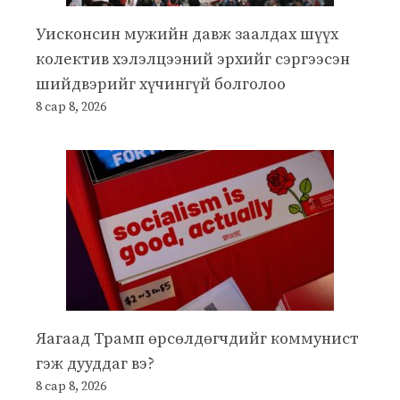
Уисконсин мужийн давж заалдах шүүх
колектив хэлэлцээний эрхийг сэргээсэн
шийдвэрийг хүчингүй болголоо
8 сар 8, 2026
Яагаад Трамп өрсөлдөгчдийг коммунист
гэж дууддаг вэ?
8 сар 8, 2026