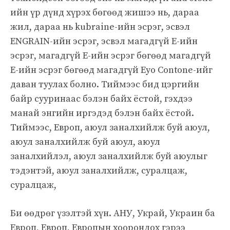
ийн үр дүнд хүрэх бөгөөд жишээ нь, дараа
жил, дараа нь kubraine-ийн эсрэг, эсвэл
ENGRAIN-ийн эсрэг, эсвэл магадгүй E-ийн
эсрэг, магадгүй E-ийн эсрэг бөгөөд магадгүй
E-ийн эсрэг бөгөөд магадгүй Eyo Contone-ийг
даван туулах болно. Тиймээс бид цэргийн
байр сууринаас бэлэн байх ёстой, гэхдээ
манай энгийн иргэдэд бэлэн байх ёстой.
Тиймээс, Европ, аюул заналхийлж буй аюул,
аюул заналхийлж буй аюул, аюул
заналхийлэл, аюул заналхийлж буй аюулыг
тэдэнтэй, аюул заналхийлж, суралцаж,
суралцаж,
Би өөдрөг үзэлтэй хүн. АНУ, Украй, Украин ба
Европ, Европ, Европын хоорондох гэрээ