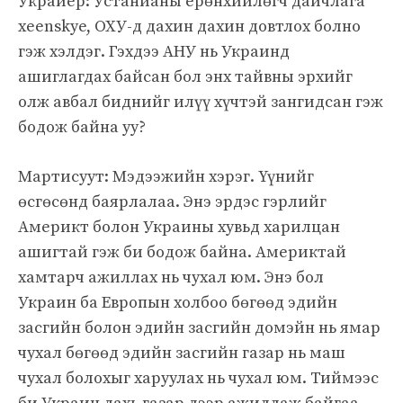
Украйер: Устанианы ерөнхийлөгч дайчлага
xeenskye, ОХУ-д дахин дахин довтлох болно
гэж хэлдэг. Гэхдээ АНУ нь Украинд
ашиглагдах байсан бол энх тайвны эрхийг
олж авбал биднийг илүү хүчтэй зангидсан гэж
бодож байна уу?
Мартисуут: Мэдээжийн хэрэг. Үүнийг
өсгөсөнд баярлалаа. Энэ эрдэс гэрлийг
Америкт болон Украины хувьд харилцан
ашигтай гэж би бодож байна. Америктай
хамтарч ажиллах нь чухал юм. Энэ бол
Украин ба Европын холбоо бөгөөд эдийн
засгийн болон эдийн засгийн домэйн нь ямар
чухал бөгөөд эдийн засгийн газар нь маш
чухал болохыг харуулах нь чухал юм. Тиймээс