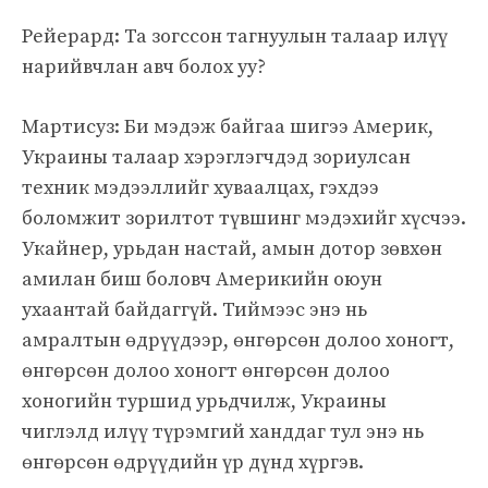
Рейерард: Та зогссон тагнуулын талаар илүү
нарийвчлан авч болох уу?
Мартисуз: Би мэдэж байгаа шигээ Америк,
Украины талаар хэрэглэгчдэд зориулсан
техник мэдээллийг хуваалцах, гэхдээ
боломжит зорилтот түвшинг мэдэхийг хүсчээ.
Укайнер, урьдан настай, амын дотор зөвхөн
амилан биш боловч Америкийн оюун
ухаантай байдаггүй. Тиймээс энэ нь
амралтын өдрүүдээр, өнгөрсөн долоо хоногт,
өнгөрсөн долоо хоногт өнгөрсөн долоо
хоногийн туршид урьдчилж, Украины
чиглэлд илүү түрэмгий ханддаг тул энэ нь
өнгөрсөн өдрүүдийн үр дүнд хүргэв.