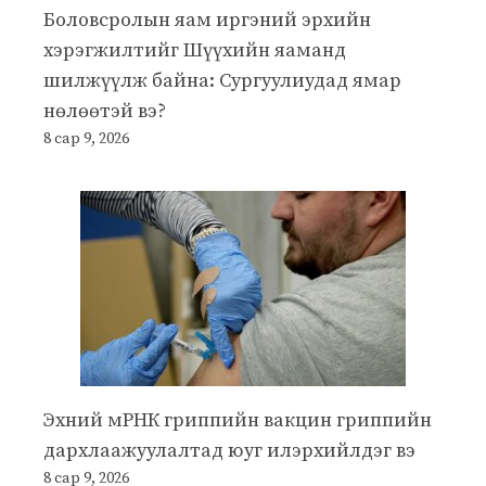
Боловсролын яам иргэний эрхийн
хэрэгжилтийг Шүүхийн яаманд
шилжүүлж байна: Сургуулиудад ямар
нөлөөтэй вэ?
8 сар 9, 2026
Эхний мРНК гриппийн вакцин гриппийн
дархлаажуулалтад юуг илэрхийлдэг вэ
8 сар 9, 2026