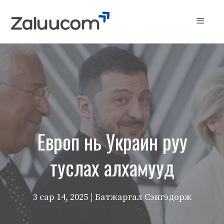
Skip
to
Menu
content
Европ нь Украин руу
туслах алхамууд
3 сар 14, 2025
| Батжаргал Сэнгэдорж