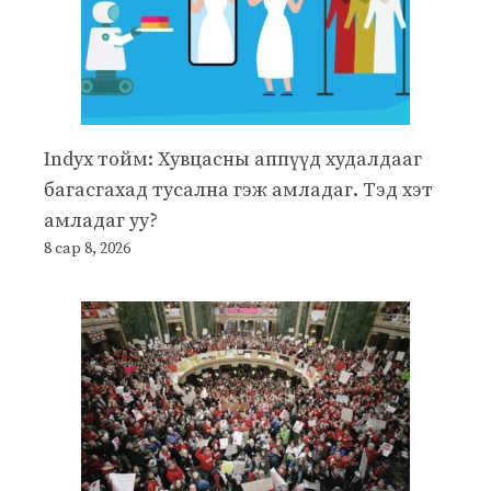
Indyx тойм: Хувцасны аппүүд худалдааг
багасгахад тусална гэж амладаг. Тэд хэт
амладаг уу?
8 сар 8, 2026