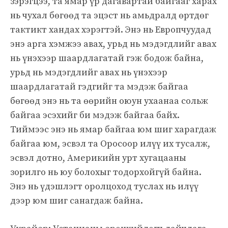
зэрэгцээ, та ямар үр дагавартай байгааг харах
нь чухал бөгөөд та эцэст нь амьдралд өртдөг
тактикт хандах хэрэгтэй. Энэ нь Европчуудад
энэ арга хэмжээ авах, урьд нь мэдэгдлийг авах
нь үнэхээр шаардлагатай гэж бодож байна,
урьд нь мэдэгдлийг авах нь үнэхээр
шаардлагатай гэдгийг та мэдэж байгаа
бөгөөд энэ нь та өөрийн оюун ухаанаа сольж
байгаа эсэхийг би мэдэж байгаа байх.
Тиймээс энэ нь ямар байгаа юм шиг харагдаж
байгаа юм, эсвэл та Оросоор илүү их тусалж,
эсвэл дотно, Америкийн урт хугацааны
зорилго нь юу болохыг тодорхойгүй байна.
Энэ нь үдэшлэгт оролцоход туслах нь илүү
дээр юм шиг санагдаж байна.