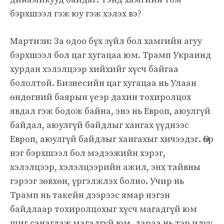
бэрхшээл гэж юу гэж хэлэх вэ?
Мартизи: За одоо бүх зүйл бол хамгийн агуу
бэрхшээл бол цаг хугацаа юм. Трамп Украинд
хурдан хэлэлцээр хийхийг хүсч байгаа
бололтой. Бизнесийн цаг хугацаа нь Улаан
өндөгний баярын үеэр дахин тохиролцох
явдал гэж бодож байна, энэ нь Европ, аюулгүй
байдал, аюулгүй байдлыг хангах үүднээс
Европ, аюулгүй байдлыг хангахыг хичээдэг. Өөр
нэг бэрхшээл бол мэдээжийн хэрэг,
хэлэлцээр, хэлэлцээрийн ажил, энх тайвны
гэрээг зөвхөн, үргэлжлэх болно. Учир нь
Трамп нь такейн дээрээс ямар нэгэн
байдлаар тохиролцохыг хүсч магадгүй юм
шиг санагдаж магадгүй юм, дараа нь тэр илүү