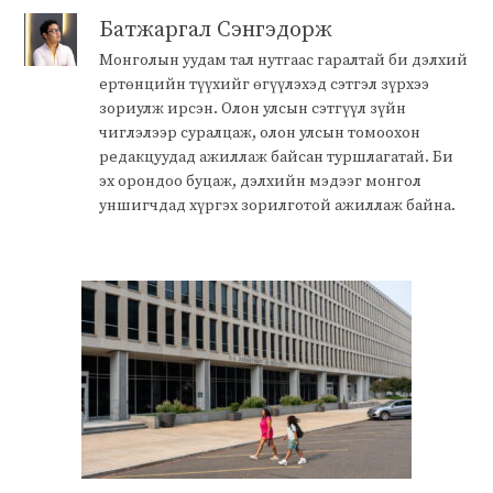
Батжаргал Сэнгэдорж
Монголын уудам тал нутгаас гаралтай би дэлхий
ертөнцийн түүхийг өгүүлэхэд сэтгэл зүрхээ
зориулж ирсэн. Олон улсын сэтгүүл зүйн
чиглэлээр суралцаж, олон улсын томоохон
редакцуудад ажиллаж байсан туршлагатай. Би
эх орондоо буцаж, дэлхийн мэдээг монгол
уншигчдад хүргэх зорилготой ажиллаж байна.