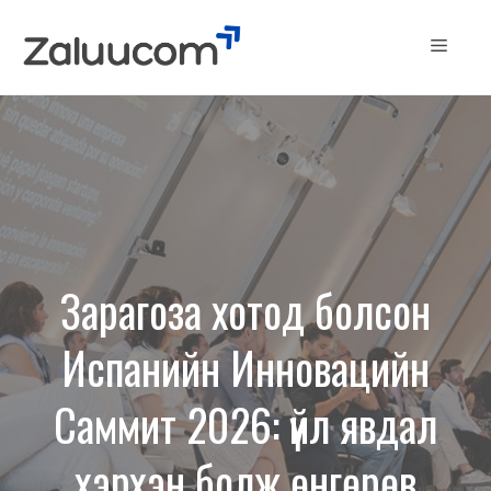
Skip
to
Menu
content
Зарагоза хотод болсон
Испанийн Инновацийн
Саммит 2026: үйл явдал
хэрхэн болж өнгөрөв