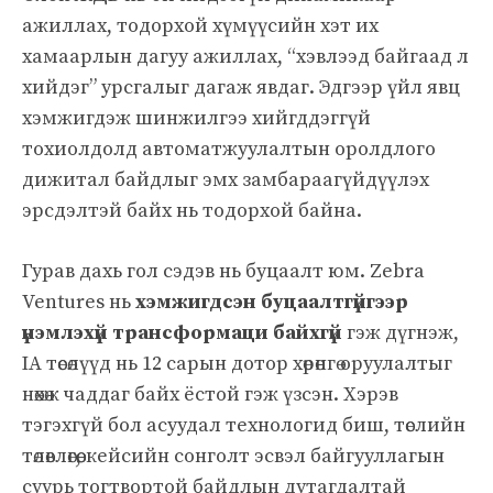
ажиллах, тодорхой хүмүүсийн хэт их
хамаарлын дагуу ажиллах, “хэвлээд байгаад л
хийдэг” урсгалыг дагаж явдаг. Эдгээр үйл явц
хэмжигдэж шинжилгээ хийгддэггүй
тохиолдолд автоматжуулалтын оролдлого
дижитал байдлыг эмх замбараагүйдүүлэх
эрсдэлтэй байх нь тодорхой байна.
Гурав дахь гол сэдэв нь буцаалт юм. Zebra
Ventures нь
хэмжигдсэн буцаалтгүйгээр
үнэмлэхүй трансформаци байхгүй
гэж дүгнэж,
IA төсөлүүд нь 12 сарын дотор хөрөнгө оруулалтыг
нөхөж чаддаг байх ёстой гэж үзсэн. Хэрэв
тэгэхгүй бол асуудал технологид биш, төслийн
төлөвлөгөө, кейсийн сонголт эсвэл байгууллагын
суурь тогтвортой байдлын дутагдалтай