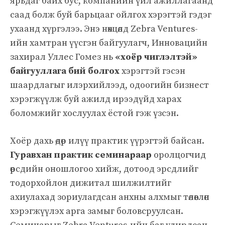
ярьдаг байх бус, компанийн үйл ажиллагаанд
саад болж буй барьцааг ойлгох хэрэгтэй гэдэг
ухаанд хүргэлээ. Энэ нөхцөлд Zebra Ventures-
ийн хамтран үүсгэн байгуулагч, Инновацийн
захирал Уллес Гомез нь
«хоёр чиглэлтэй»
байгууллага бий болгох
хэрэгтэй гэсэн
шаардлагыг илэрхийлээд, одоогийн бизнест
хэрэгжүүлж буй ажилд ирээдүйд харах
боломжийг хослуулах ёстой гэж үзсэн.
Хоёр дахь өдөр илүү практик үүрэгтэй байсан.
Гуравхан практик семинараар
оролцогчид
өөрсдийн оношлогоо хийж, дотоод эрсдлийг
тодорхойлон дижитал шилжилтийг
ахиулахад зориулагдсан анхны алхмыг төлөвлөн
хэрэгжүүлэх арга замыг боловсруулсан.