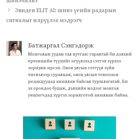
шинэчилнэ
Эвиден ELIT AI: шинэ үеийн радарын
сигналыг илрүүлэх мэдрэгч
Батжаргал Сэнгэдорж
Монголын уудам тал нутгаас гаралтай би дэлхий
ертөнцийн түүхийг өгүүлэхэд сэтгэл зүрхээ
зориулж ирсэн. Олон улсын сэтгүүл зүйн
чиглэлээр суралцаж, олон улсын томоохон
редакцуудад ажиллаж байсан туршлагатай. Би
эх орондоо буцаж, дэлхийн мэдээг монгол
уншигчдад хүргэх зорилготой ажиллаж байна.