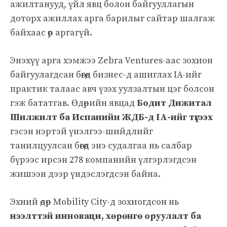
ажилтанууд, үйл явц болон байгууллагын
доторх ажиллах арга барилыг сайтар шалгаж
байхаас өөр аргагүй.
Энэхүү арга хэмжээ Zebra Ventures-аас зохион
байгуулагдсан бөгөөд бизнес-д ашиглах IA-ийг
практик талаас авч үзэх уулзалтын цэг болсон
гэж бататгав. Өдөрийн явцад
Бодит Дижитал
Шилжилт ба Испанийн ЖДБ-д IA-ийг түгээх
гэсэн нэртэй үнэлгээ-шийдлийг
танилцуулсан бөгөөд энэ судалгаа нь салбар
бүрээс ирсэн 278 компанийн үлгэрлэгдсэн
жишээн дээр үндэслэгдсэн байна.
Эхний өдөр Mobility City-д зохиогдсон нь
нээлттэй инноваци, хөрөнгө оруулалт ба