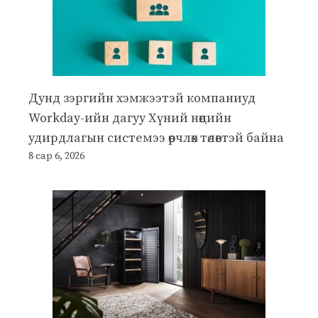
Дунд зэргийн хэмжээтэй компаниуд
Workday-ийн дагуу Хүний нөөцийн
удирдлагын системээ өөрчлөх төлөвтэй байна
8 сар 6, 2026