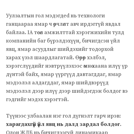
Уулзалтын гол мэдэгдed нь технологи
ганцаараа ямар ч өөрчлөлт авч ирдэггүй явдал
байлаа. IA төсөл амжилттай хэрэгжихийн тулд
компанийн баг бүрэлдэхүүн, бичигдсэн үйл
явц, ямар асуудлыг шийдэхийг тодорхой
харах үзэл шаардлагатай. Өөрөөр хэлбэл,
хэрэгслүүдийг нэвтрүүлэхээс өмнө хаана илүү үр
дүнтэй байх, ямар үүргүүд давтагддаг, ямар
мэдээлэл алдагддаг, ямар шийдвэрүүд
мэдээлэл дээр илүү дээр шийдэгдэж болдог вэ
гэдгийг мэдэх хэрэгтэй.
Түүнээс улбаалан нэг гол дүгнэлт гарч ирэв:
харагдахгүй үйл явц нь далд зардал болдог
.
Олон ЖДБ нь бичигдээгүй динамикаар