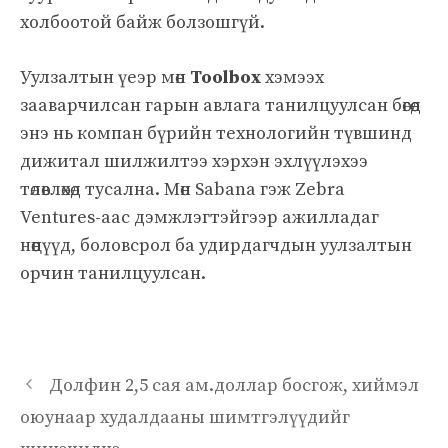
холбоотой байж болзошгүй.
Уулзалтын үеэр мөн
Toolbox
хэмээх
зааварчилсан гарын авлага танилцуулсан бөгөөд
энэ нь компан бүрийн технологийн түвшинд
дижитал шилжилтээ хэрхэн эхлүүлэхээ
төлөвлөхөд тусална. Мөн Sabana гэж Zebra
Ventures-аас дэмжлэгтэйгээр ажилладаг
нөөцүүд, боловсрол ба удирдагчдын уулзалтын
орчин танилцуулсан.
Долфин 2,5 сая ам.доллар босгож, хиймэл
оюунаар худалдааны шимтгэлүүдийг