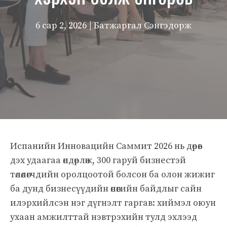
6 сар 2, 2026
| Батжаргал Сэнгэдорж
Испанийн Инновацийн Саммит 2026 нь дөрөв
дэх удаагаа өндөрлөж, 300 гаруй бизнестэй
төлөөлөгчдийн оролцоотой болсон ба олон жижиг
ба дунд бизнесүүдийн өнөөгийн байдлыг сайн
илэрхийлсэн нэг дүгнэлт гаргав: хиймэл оюун
ухаан амжилттай нэвтрэхийн тулд эхлээд