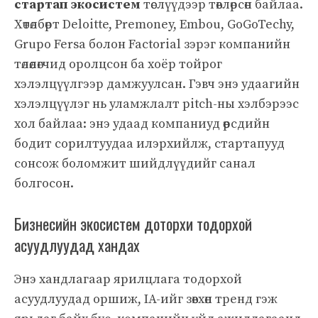
стартап экосистем
төслүүдээр төвлөрсөн байлаа.
Хөтөлбөрт Deloitte, Premoney, Embou, GoGoTechy,
Grupo Fersa болон Factorial зэрэг компанийн
төлөөлөгчид оролцсон ба хоёр тойрог
хэлэлцүүлгээр дамжуулсан. Гэвч энэ удаагийн
хэлэлцүүлэг нь уламжлалт pitch-ны хэлбэрээс
хол байлаа: энэ удаад компаниуд өөрсдийн
бодит сорилтуудаа илэрхийлж, стартапууд
сонсож боломжит шийдлүүдийг санал
болгосон.
Бизнесийн экосистем доторхи тодорхой
асуудлуудад хандах
Энэ хандлагаар ярилцлага тодорхой
асуудлуудад оршиж, IA-ийг зөвхөн тренд гэж