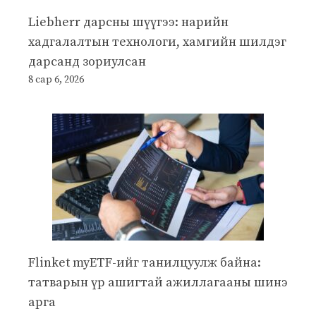
Liebherr дарсны шүүгээ: нарийн
хадгалалтын технологи, хамгийн шилдэг
дарсанд зориулсан
8 сар 6, 2026
Flinket myETF-ийг танилцуулж байна:
татварын үр ашигтай ажиллагааны шинэ
арга