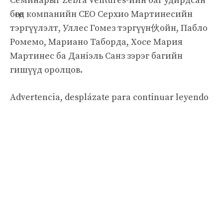
Семинарыг Zebra Ventures-ийн баг удирдсан
бөгөөд компанийн CEO Серхио Мартинесийн
тэргүүлэлт, Уллес Гомез тэргүүн伙ойн, Пабло
Ромемо, Мариано Таборда, Хосе Мария
Мартинес ба Даніэль Санз зэрэг багийн
гишүүд оролцов.
Advertencia, desplázate para continuar leyendo