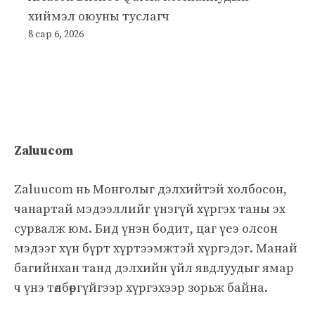
хиймэл оюуны туслагч
8 сар 6, 2026
Zaluucom
Zaluucom нь Монголыг дэлхийтэй холбосон,
чанартай мэдээллийг үнэгүй хүргэх таны эх
сурвалж юм. Бид үнэн бодит, цаг үеэ олсон
мэдээг хүн бүрт хүртээмжтэй хүргэдэг. Манай
багийнхан танд дэлхийн үйл явдлуудыг ямар
ч үнэ төлбөргүйгээр хүргэхээр зорьж байна.