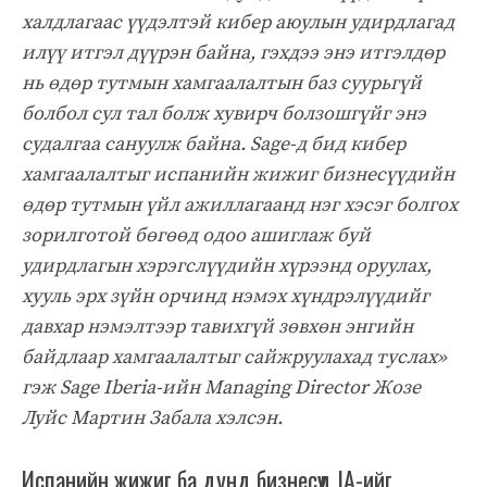
халдлагаас үүдэлтэй кибер аюулын удирдлагад
илүү итгэл дүүрэн байна, гэхдээ энэ итгэлдөр
нь өдөр тутмын хамгаалалтын баз суурьгүй
болбол сул тал болж хувирч болзошгүйг энэ
судалгаа сануулж байна. Sage-д бид кибер
хамгаалалтыг испанийн жижиг бизнесүүдийн
өдөр тутмын үйл ажиллагаанд нэг хэсэг болгох
зорилготой бөгөөд одоо ашиглаж буй
удирдлагын хэрэгслүүдийн хүрээнд оруулах,
хууль эрх зүйн орчинд нэмэх хүндрэлүүдийг
давхар нэмэлтээр тавихгүй зөвхөн энгийн
байдлаар хамгаалалтыг сайжруулахад туслах»
гэж Sage Iberia-ийн Managing Director Жозе
Луйс Мартин Забала хэлсэн.
Испанийн жижиг ба дунд бизнесүүд IA-ийг