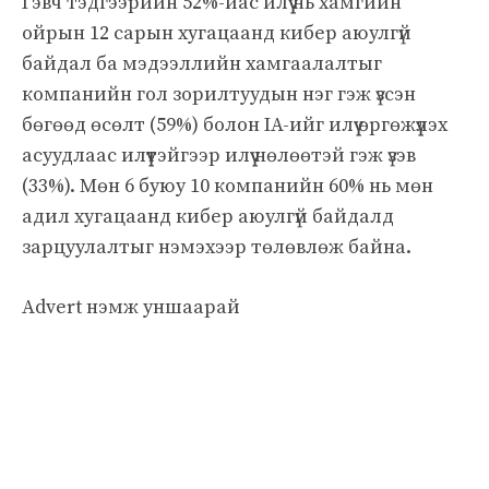
Гэвч тэдгээрийн 52%-иас илүү нь хамгийн
ойрын 12 сарын хугацаанд кибер аюулгүй
байдал ба мэдээллийн хамгаалалтыг
компанийн гол зорилтуудын нэг гэж үзсэн
бөгөөд өсөлт (59%) болон IA-ийг илүү өргөжүүлэх
асуудлаас илүүтэйгээр илүү нөлөөтэй гэж үзэв
(33%). Мөн 6 буюу 10 компанийн 60% нь мөн
адил хугацаанд кибер аюулгүй байдалд
зарцуулалтыг нэмэхээр төлөвлөж байна.
Advert нэмж уншаарай