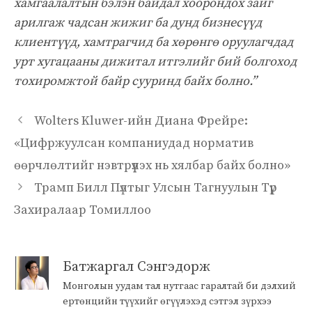
хамгаалалтын бэлэн байдал хоорондох зайг
арилгаж чадсан жижиг ба дунд бизнесүүд
клиентүүд, хамтрагчид ба хөрөнгө оруулагчдад
урт хугацааны дижитал итгэлийг бий болгоход
тохиромжтой байр сууринд байх болно.”
Wolters Kluwer-ийн Диана Фрейре:
«Цифржуулсан компаниудад норматив
өөрчлөлтийг нэвтрүүлэх нь хялбар байх болно»
Трамп Билл Пүлтыг Улсын Тагнуулын Түр
Захиралаар Томиллоо
Батжаргал Сэнгэдорж
Монголын уудам тал нутгаас гаралтай би дэлхий
ертөнцийн түүхийг өгүүлэхэд сэтгэл зүрхээ