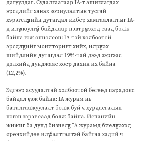
дагуулдаг. Судалгаагаар IA-т ашиглагдах
эрсдлийг хянах зориулалтын тусгай
хэрэгслүүдийн дутагдал кибер хамгаалалтыг IA-
д илүү аюулгүй байдлаар нэвтрүүлэхэд саад болж
байна гэж онцолсон: IA-тэй холбоотой
эрсдлүүдийг мониторинг хийх, илрүүлэх
шийдлийн дутагдал 19%-тай дээд зэргээс
дэлхийд дунджаас хоёр дахин их байна
(12,2%).
Эдгээр асуудалтай холбоотой бөгөөд парадокс
байдал үүсэж байна: IA журам нь
баталгаажуулалт болж буй ч хурдасгалын
нэгэн зэрэг саад болж байна. Испанийн
жижиг ба дунд бизнесүүд IA журамд биелүүлэхэд
ерөнхийдөө илүү бэлтгэлтэй байгаа хэдий ч