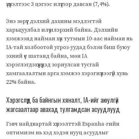
үзүүлэлтээс 3 цэгээс илүүгээр давсан (7,4%).
Энэ зөрүүг дэлхий дахины мэдлэгтэй
харьцуулбал илүү илэрхий байна. Дэлхийн
хэмжээнд найман хүн тутмын 10-аас найман нь
IA-тай холбоотой угроз-уудад бэлэн биш буюу
эхний үе шатанд байна, мөн IA
хэрэглэгдэхүүнүүдэд зориулсан тусгай
хамгаалалтын арга хэмжээ хэрэгжүүлээгүй хувь
22% байна.
Хэрэгслүүд ба байнгын хяналт, IA-ийг аюулгүй
жагсаалтаар авахад тулгамдсан асуудлууд
Гэвч найдвартай хүлээлттэй Espanha-гийн
оптимизм нь хэд хэдэн нууц асуудлыг