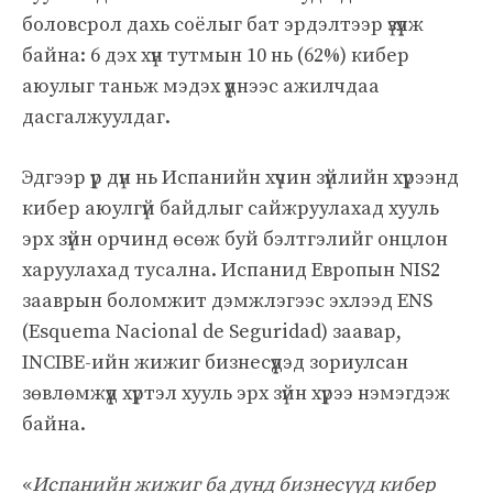
боловсрол дахь соёлыг бат эрдэлтээр үзүүлж
байна: 6 дэх хүн тутмын 10 нь (62%) кибер
аюулыг таньж мэдэх үүднээс ажилчдаа
дасгалжуулдаг.
Эдгээр үр дүн нь Испанийн хүчин зүйлийн хүрээнд
кибер аюулгүй байдлыг сайжруулахад хууль
эрх зүйн орчинд өсөж буй бэлтгэлийг онцлон
харуулахад тусална. Испанид Европын NIS2
зааврын боломжит дэмжлэгээс эхлээд ENS
(Esquema Nacional de Seguridad) заавар,
INCIBE-ийн жижиг бизнесүүдэд зориулсан
зөвлөмжүүд хүртэл хууль эрх зүйн хүрээ нэмэгдэж
байна.
«
Испанийн жижиг ба дунд бизнесүүд кибер