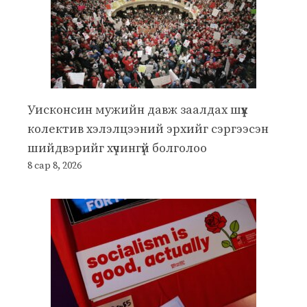
Уисконсин мужийн давж заалдах шүүх
колектив хэлэлцээний эрхийг сэргээсэн
шийдвэрийг хүчингүй болголоо
8 сар 8, 2026