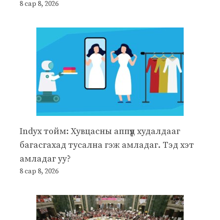
8 сар 8, 2026
Indyx тойм: Хувцасны аппүүд худалдааг
багасгахад тусална гэж амладаг. Тэд хэт
амладаг уу?
8 сар 8, 2026