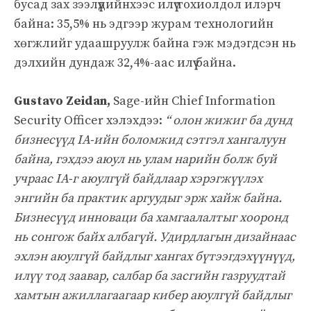
бусад зах зээлүүдийнхээс илүү тохиолдол илэрч
байна: 35,5% нь эдгээр журам технологийн
хөгжлийг удаашруулж байна гэж мэдэгдсэн нь
дэлхийн дундаж 32,4%-аас илүү байна.
Gustavo Zeidan,
Sage-ийн Chief Information
Security Officer хэлэхдээ:
“ олон жижиг ба дунд
бизнесүүд IA-ийн боломжид сэтгэл хангалуун
байна, гэхдээ аюул нь улам нарийн болж буй
учраас IA-г аюулгүй байдлаар хэрэгжүүлэх
энгийн ба практик аргуудыг эрж хайж байна.
Бизнесүүд инноваци ба хамгаалалтыг хооронд
нь сонгож байх албагүй. Удирдлагын дизайнаас
эхлэн аюулгүй байдлыг хангах бүтээгдэхүүнүүд,
илүү тод заавар, салбар ба засгийн газруудтай
хамтын ажиллагаагаар кибер аюулгүй байдлыг