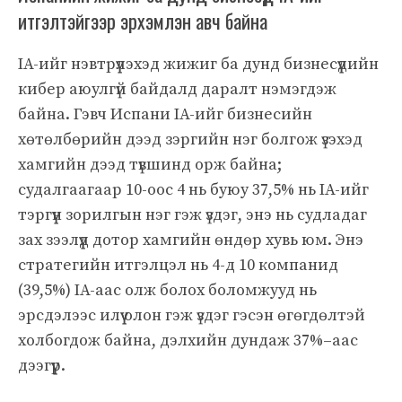
итгэлтэйгээр эрхэмлэн авч байна
IA-ийг нэвтрүүлэхэд жижиг ба дунд бизнесүүдийн
кибер аюулгүй байдалд даралт нэмэгдэж
байна. Гэвч Испани IA-ийг бизнесийн
хөтөлбөрийн дээд зэргийн нэг болгож үзэхэд
хамгийн дээд түвшинд орж байна;
судалгаагаар 10-оос 4 нь буюу 37,5% нь IA-ийг
тэргүүн зорилгын нэг гэж үздэг, энэ нь судладаг
зах зээлүүд дотор хамгийн өндөр хувь юм. Энэ
стратегийн итгэлцэл нь 4-д 10 компанид
(39,5%) IA-аас олж болох боломжууд нь
эрсдэлээс илүү олон гэж үздэг гэсэн өгөгдөлтэй
холбогдож байна, дэлхийн дундаж 37%–аас
дээгүүр.