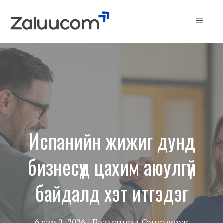
Skip
to
Menu
content
Испанийн жижиг дунд
бизнесүүд цахим аюулгүй
байдалд хэт итгэдэг
6 сар 3, 2026
| Батжаргал Сэнгэдорж