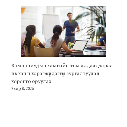
Компаниудын хамгийн том алдаа: дараа
нь хэн ч хэрэгжүүлдэггүй сургалтуудад
хөрөнгө оруулах
8 сар 8, 2026