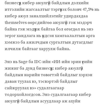
бизнесүүд кибер аюулгүй байдлын дэлхийн
итгэлийн жагсаалтыг тэргүүлэх боловч 47,5% нь
кибер аюул заналхийлэгийг удирдахдаа
themselves өөрсдийгөө аюулгүй гэж мэдэрч
байна гэж мэдүүлж байгаа бол өгөгдөл нь энэ
эерэг хандлага нь үндсэн хамгаалалтын арга
хэмжээ ба ажилчдын сургалтын дутагдлыг
илчилж байгааг харуулж байна.
Энэ нь Sage ба IDC-ийн «ИИ-ийн эрин үеийн
жижиг ба дунд бизнесүүд: кибер аюулгүй
байдлын нарийн төвөгтэй байдлыг хэрхэн
даван туулах вэ, тэсвэртэй байдлыг
сайжруулах вэ» судалгаагаар
тодорхойлогдсон. Энэ судалгаагаар кибер
аюулгүй байдлын асуудлаар аж ахуйн