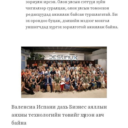
зориулж ирсэн. Олон улсын сэтгүүл зүйн
чиглэлээр суралцаж, олон улсын томоохон
редакцуудад ажиллаж байсан туршлагатай. Би
эх орондоо буцаж, дэлхийн мэдээг монгол
уншигчдад хүргэх зорилготой ажиллаж байна.
Валенсиа Испани дахь Бизнес аяллын
анхны технологийн төвийг хүлээн авч
байна