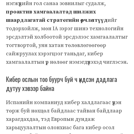
нэгжүүдийн гол санаа зовнилыг судалж,
проактив хамгаалалтад шилжих
шаардлагатай стратегийн өөрчлөлтүүд
ийг
тодорхойлж, мөн IA зэрэг шинэ технологийн
эрсдэлтэй холбоотой эрсдэлээс хамгаалалтыг
тогтвортой, уян хатан төлөвлөгөөгөөр
сайжруулах хэрэгцээг таньдаг, кибер
хамгаалалтын үр нөлөөг нэмэгдүүлэхэд чиглэсэн.
Кибер ослын тоо буурч буй ч үндсэн дадлага
дутуу хэвээр байна
Испанийн компаниуд кибер халдлагаас үүдэн
төрж буй нөхцөл байдлаас тайван байдлаар
харагдахдаа, тэд Европын дундаж
харьцуулалтын олонхиас бага кибер осол