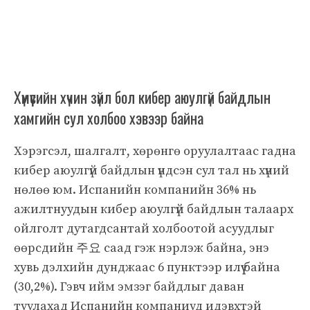
Хүмүүсийн хүчин зүйл бол кибер аюулгүй байдлын
хамгийн сул холбоо хэвээр байна
Хэрэгсэл, шалгалт, хөрөнгө оруулалтаас гадна
кибер аюулгүй байдлын үндсэн сул тал нь хүний
нөлөө юм. Испанийн компанийн 36% нь
ажилтнуудын кибер аюулгүй байдлын талаарх
ойлголт дутагдсантай холбоотой асуудлыг
өөрсдийн 주요 саад гэж нэрлэж байна, энэ
хувь дэлхийн дунджаас 6 пунктээр илүү байна
(30,2%). Гэвч ийм эмзэг байдлыг даван
туулахад Испанийн компаниуд идэвхтэй