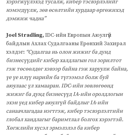
хэрэгжүүлэхэд тусалж, кибер тэсвэрлэлийг
нэмэгдүүлж, зөв өсөлтийн хурдаар өргөжихэд
дэмжиж чадна”
Joel Stradling,
IDC-ийн Европын Аюулгүй
байдлын Ахлах Судалгааны Ерөнхий Захирал
хэлдэг:
“Судалгаа нь олон жижиг ба дунд
бизнесүүдийг кибер халдлагын гол зорилтот
гэж төсөөлдөг хэвээр байна гэж харуулж байна,
үе үе илүү нарийн ба түгээмэл болж буй
аюулаас үл хамааран. IDC-ийн зөвлөгөөнд
жижиг ба дунд бизнесүүд IA-ийн оролдлогын
эхэн үед кибер аюулгүй байдлыг IA-ийн
санаачлагадаа нэгтгэж, кибер тэсвэрлэлтийн
глобал хандлагыг баримтлал болгох хэрэгтэй.
Хөгжлийн хүсэл эрмэлзлэл ба кибер