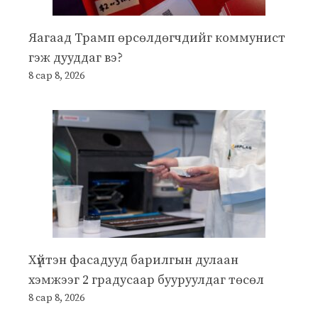
Яагаад Трамп өрсөлдөгчдийг коммунист
гэж дууддаг вэ?
8 сар 8, 2026
Хүйтэн фасадууд барилгын дулаан
хэмжээг 2 градусаар бууруулдаг төсөл
8 сар 8, 2026