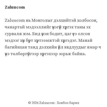
Zaluucom
Zaluucom нь Монголыг дэлхийтэй холбосон,
чанартай мэдээллийг үнэгүй хүргэх таны эх
сурвалж юм. Бид үнэн бодит, цаг үеэ олсон
мэдээг хүн бүрт хүртээмжтэй хүргэдэг. Манай
багийнхан танд дэлхийн үйл явдлуудыг ямар ч
үнэ төлбөргүйгээр хүргэхээр зорьж байна.
© 2026 Zaluucom -
Холбоо барих