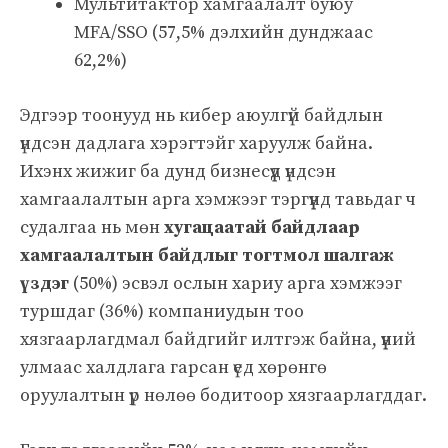
Мультитактор хамгаалалт буюу
MFA/SSO (57,5% дэлхийн дунджаас
62,2%)
Эдгээр тоонууд нь кибер аюулгүй байдлын
үндсэн дадлага хэрэгтэйг харуулж байна.
Ихэнх жижиг ба дунд бизнесүүд үндсэн
хамгаалалтын арга хэмжээг тэргүүнд тавьдаг ч
судалгаа нь мөн
хугацаатай байдлаар
хамгаалалтын байдлыг тогтмол шалгаж
үздэг
(50%) эсвэл ослын хариу арга хэмжээг
туршдаг (36%) компаниудын тоо
хязгаарлагдмал байдгийг илтгэж байна, үүний
улмаас халдлага гарсан үед хөрөнгө
оруулалтын үр нөлөө бодитоор хязгаарлагддаг.