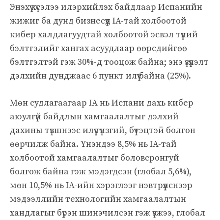
Энэхүү хүсэлээ илэрхийлэх байдлаар Испанийн
жижиг ба дунд бизнесүүд IA-тай холбоотой
кибер халдлагуудтай холбоотой эсвэл түүний
бэлтгэлийг хангах асуудлаар өөрсдийгөө
бэлтгэлтэй гэж 30%-д тооцож байна; энэ үзүүлэлт
дэлхийн дунджаас 6 пункт илүү байна (25%).
Мөн судлагаагаар IA нь Испани дахь кибер
аюулгүй байдлын хамгаалалтыг дэлхий
дахины түвшнээс илүү гүнзгий, бүтэцтэй болгон
өөрчилж байна. Үнэндээ 8,5% нь IA-тай
холбоотой хамгаалалтыг боловсронгуй
болгож байна гэж мэдэгдсэн (глобал 5,6%),
мөн 10,5% нь IA-ийн хэрэглээг нэвтрүүлснээр
мэдээллийн технологийн хамгаалалтын
хандлагыг бүрэн шинэчилсэн гэж үзжээ, глобал