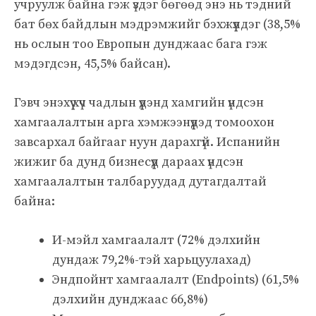
учруулж байна гэж үздэг бөгөөд энэ нь тэдний
бат бөх байдлын мэдрэмжийг бэхжүүлдэг (38,5%
нь ослын тоо Европын дунджаас бага гэж
мэдэгдсэн, 45,5% байсан).
Гэвч энэхүү хүч чадлын үүдэнд хамгийн үндсэн
хамгаалалтын арга хэмжээнүүдэд томоохон
завсархал байгааг нуун дарахгүй. Испанийн
жижиг ба дунд бизнесүүд дараах үндсэн
хамгаалалтын талбаруудад дутагдалтай
байна:
И-мэйл хамгаалалт (72% дэлхийн
дундаж 79,2%-тэй харьцуулахад)
Эндпойнт хамгаалалт (Endpoints) (61,5%
дэлхийн дунджаас 66,8%)