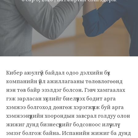
Кибер аюулгүй байдал одоо дэлхийн бүх
компанийн үйл ажиллагааны төлөвлөгөөнд
нэн төв байр эзэлдэг болсон. Гэвч хамгаалах
гэж зарласан хүслийг биелүүлэх бодит арга
хэмжээ болгоход дөнгөж хэрэгжүүлж буй арга
хэмжээнүүдийн хоорондын завсрал голдуу олон
жижиг дунд бизнесүүдийг бодсоноос илүү илүү
эмзэг болгож байна. Испанийн жижиг ба дунд