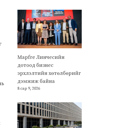
г
Mapfre Линчесийн
дотоод бизнес
эрхлэлтийн хөтөлбөрийг
дэмжиж байна
нь
8 сар 9, 2026
х