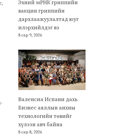
Эхний мРНК гриппийн
г.
вакцин гриппийн
дархлаажуулалтад юуг
илэрхийлдэг вэ
8 сар 9, 2026
н
Валенсиа Испани дахь
-
Бизнес аяллын анхны
технологийн төвийг
хүлээн авч байна
8 сар 8, 2026