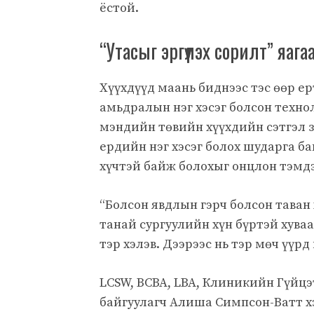
ёстой.
“Утасыг эргүүлэх сорилт” яаг
Хүүхдүүд маань биднээс тэс өөр е
амьдралын нэг хэсэг болсон техн
мэндийн төвийн хүүхдийн сэтгэл з
ердийн нэг хэсэг болох шударга ба
хүчтэй байж болохыг онцлон тэмдэ
“Болсон явдлын гэрч болсон таван 
танай сургуулийн хүн бүртэй хува
тэр хэлэв. Дээрээс нь тэр мөч үүр
LCSW, BCBA, LBA, Клиникийн Гүйцэ
байгуулагч Алиша Симпсон-Ватт хэ