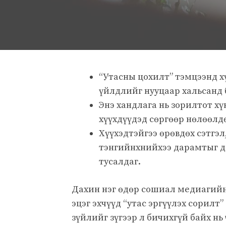
“Утасны цохилт” тэмцээнд х
үйлдлийг нууцаар хальсанд б
Энэ хандлага нь зорилтот хү
хүүхдүүдэд сөргөөр нөлөөлдө
Хүүхэдтэйгээ өрөвдөх сэтгэл
тэнгийнхнийхээ дарамтыг да
тусалдаг.
Дахин нэг өдөр сошиал медиагийн 
эцэг эхчүүд “утас эргүүлэх сорилт
зүйлийг зүгээр л бичихгүй байх нь