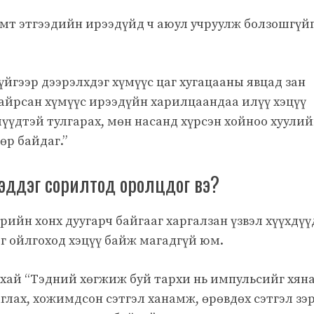
гэмт этгээдийн ирээдүйд ч аюул учруулж болзошгүй
үйгээр дээрэлхдэг хүмүүс цаг хугацааны явцад зан
айрсан хүмүүс ирээдүйн харилцаандаа илүү хэцүү
үүдтэй тулгарах, мөн насанд хүрсэн хойноо хуули
өр байдаг.”
г мэддэг сорилтод оролцдог вэ?
рийн хонх дуугарч байгааг харгалзан үзвэл хүүхдүү
г ойлгоход хэцүү байж магадгүй юм.
хай “Тэдний хөгжиж буй тархи нь импульсийг хяна
глах, хожимдсон сэтгэл ханамж, өрөвдөх сэтгэл зэ