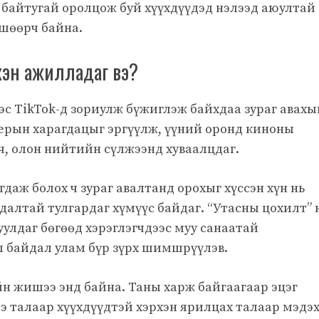
р байтугай оролцож буй хүүхдүүдэд нэлээд аюултай
вшөөрч байна.
эрхэн ажилладаг вэ?
ээс TikTok-д зориулж бүжиглэж байхдаа зураг авахы
мерын харагдацыг эргүүлж, үүний оронд киноны
ч, олон нийтийн сүлжээнд хуваалцдаг.
гдаж болох ч зураг авалтанд орохыг хүссэн хүн нь
далтай тулгардаг хүмүүс байдаг. “Утасны цохилт” 
улдаг бөгөөд хэрэглэгчдээс муу санаатай
л байдал улам бүр зүрх шимшрүүлэв.
н жишээ энд байна. Таны харж байгаагаар эцэг
нэ талаар хүүхдүүдтэй хэрхэн ярилцах талаар мэдэ