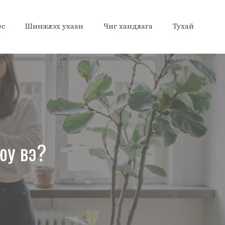
ес
Шинжлэх ухаан
Чиг хандлага
Тухай
 юу вэ?