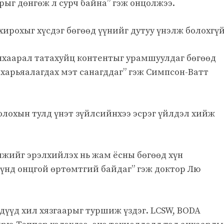
рыг дөнгөж л сурч байна” гэж онцолжээ.
хирохыг хүсдэг бөгөөд үүнийг дутуу үнэлж болохгүй
нхаарал татахуйц контентыг урамшуулдаг бөгөөд
 харьяалагдах мэт санагддаг” гэж Симпсон-Ватт
болохын тулд үнэт зүйлсийнхээ эсрэг үйлдэл хийж
мжийг эрэлхийлэх нь жам ёсны бөгөөд хүн
үүнд онцгой өртөмтгий байдаг” гэж доктор Лю
хдүүд хил хязгаарыг туршиж үздэг. LCSW, BODA