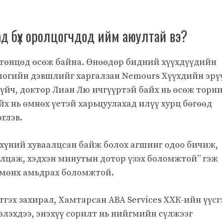
аад бүх оролцогчдод ийм аюултай вэ?
ртөнцөд өсөж байна. Өнөөдөр бидний хүүхдүүдийн
ологийн дэвшлийг харгалзан Nemours Хүүхдийн эрү
үйч, доктор Лиан Лю ичгүүртэй байх нь өсөж торн
йх нь өмнөх үетэй харьцуулахад илүү хурц бөгөөд
глэв.
хүний ​​хуваалцсан байж болох агшинг одоо бичиж,
алцаж, хэдхэн минутын дотор үзэх боломжтой” гэж
д мөнх амьдрах боломжтой.
тгэх захирал, Хамтарсан ABA Services ХХК-ийн үүсг
лэхдээ, энэхүү сорилт нь нийгмийн сүлжээг