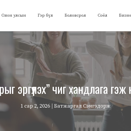
Олон улсын
Гэр бүл
Боловсрол
Соёл
Бизн
ыг эргүүлэх” чиг хандлага гэж
1 сар 2, 2026
| Батжаргал Сэнгэдорж