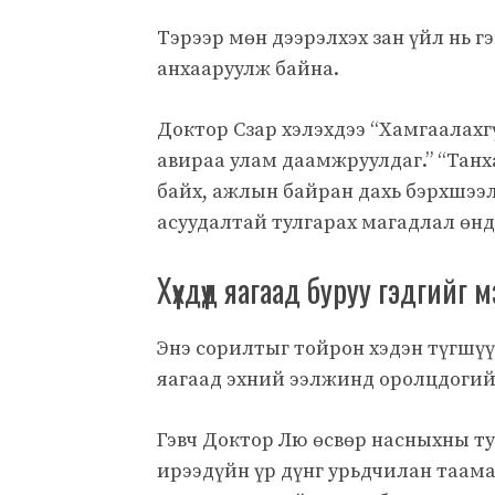
Тэрээр мөн дээрэлхэх зан үйл нь 
анхааруулж байна.
Доктор Сзар хэлэхдээ “Хамгаалахг
авираа улам даамжруулдаг.” “Танх
байх, ажлын байран дахь бэрхшээл
асуудалтай тулгарах магадлал өнд
Хүүхдүүд яагаад буруу гэдгий
Энэ сорилтыг тойрон хэдэн түгшүү
яагаад эхний ээлжинд оролцдогий
Гэвч Доктор Лю өсвөр насныхны ту
ирээдүйн үр дүнг урьдчилан таама