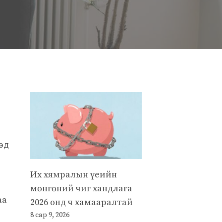
эд
Их хямралын үеийн
мөнгөний чиг хандлага
аа
2026 онд ч хамааралтай
8 сар 9, 2026