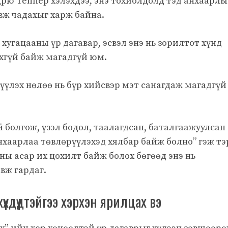
дрю Теппер хэлэхдээ, энэ тохиолдолд тэд анхаарлы
авж чадахыг харж байна.
 хугацааны үр дагавар, эсвэл энэ нь зорилтот хүнд
хгүй байж магадгүй юм.
үүлэх нөлөө нь бүр хийсвэр мэт санагдаж магадгүй
 болгож, үзэл бодол, таалагдсан, баталгаажуулсан
анхаарлаа төвлөрүүлэхэд хялбар байж болно” гэж тэ
ны асар их цохилт байж болох бөгөөд энэ нь
вж гардаг.
хүүхдүүдтэйгээ хэрхэн ярилцах вэ