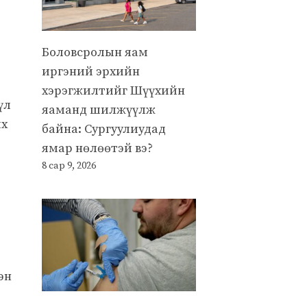
Боловсролын яам
иргэний эрхийн
хэрэгжилтийг Шүүхийн
үл
яаманд шилжүүлж
их
байна: Сургуулиудад
ямар нөлөөтэй вэ?
8 сар 9, 2026
эн