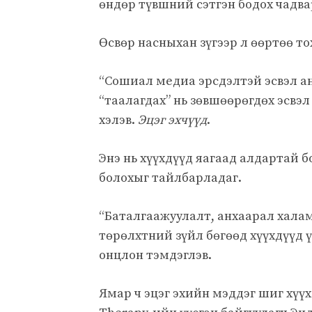
өндөр түвшний сэтгэн бодох чадва
Өсвөр насныхан зүгээр л өөртөө то
“Сошиал медиа эрсдэлтэй эсвэл а
“таалагдах” нь зөвшөөрөгдөх эсвэл
хэлэв.
Эцэг эхчүүд
.
Энэ нь хүүхдүүд яагаад алдартай 
болохыг тайлбарладаг.
“Баталгаажуулалт, анхаарал хала
төрөлхтний зүйл бөгөөд хүүхдүүд 
онцлон тэмдэглэв.
Ямар ч эцэг эхийн мэддэг шиг хүү