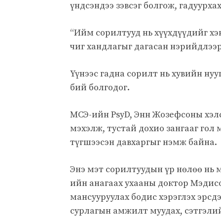
үндсэндээ зэвсэг болгож, гадуурха
“Ийм сорилтууд нь хүүхдүүдийг хэн 
чиг хандлагыг дагасан нэрийдлээр 
Үүнээс гадна сорилт нь хувийн ну
бий болгодог.
МСЭ-ийн PsyD, Энн Жозефсоны хэлс
мэхэлж, тустай дохио зангааг гол м
түгшээсэн давхаргыг нэмж байна.
Энэ мэт сорилтуудын үр нөлөө нь м
ийн анагаах ухааны доктор Мэдис
мансууруулах бодис хэрэглэх эрсдэ
сурлагын амжилт муудах, сэтгэли