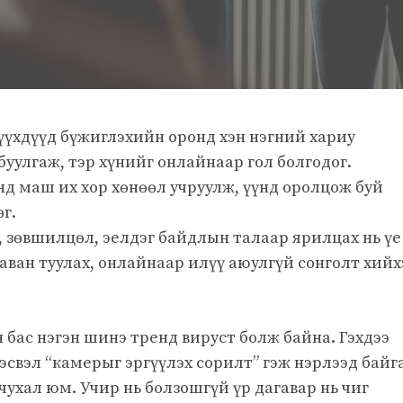
үүхдүүд бүжиглэхийн оронд хэн нэгний хариу
уулгаж, тэр хүнийг онлайнаар гол болгодог.
нд маш их хор хөнөөл учруулж, үүнд оролцож буй
г.
, зөвшилцөл, эелдэг байдлын талаар ярилцах нь үе
ван туулах, онлайнаар илүү аюулгүй сонголт хийх
бас нэгэн шинэ тренд вируст болж байна. Гэхдээ
” эсвэл “камерыг эргүүлэх сорилт” гэж нэрлээд байг
 чухал юм. Учир нь болзошгүй үр дагавар нь чиг