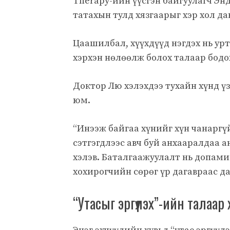
Therapy-ийн үүсгэн байгуулагч Эн
татахын тулд хязгаарыг хэр хол д
Цаашилбал, хүүхдүүд нэгдэх нь урт
хэрхэн нөлөөлж болох талаар бодо
Доктор Лю хэлэхдээ тухайн хүнд үз
юм.
“Инээж байгаа хүнийг хүн чанаргүй
сэтгэгдлээс авч буй анхааралдаа 
хэлэв. Баталгаажуулалт нь допами
хохирогчийн сөрөг үр дагавраас да
“Утасыг эргүүлэх”-ийн талаар 