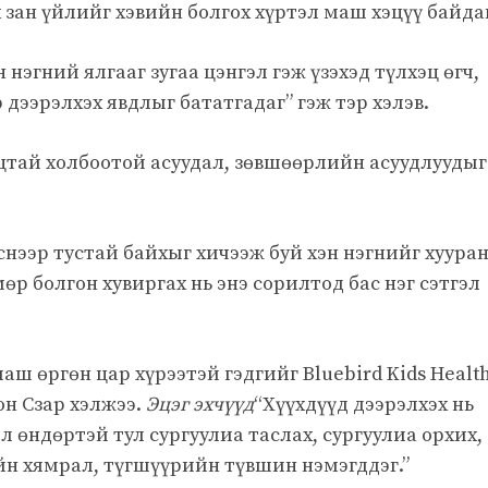
х зан үйлийг хэвийн болгох хүртэл маш хэцүү байда
нэгний ялгааг зугаа цэнгэл гэж үзэхэд түлхэц өгч,
дээрэлхэх явдлыг бататгадаг” гэж тэр хэлэв.
уцтай холбоотой асуудал, зөвшөөрлийн асуудлуудыг
нээр тустай байхыг хичээж буй хэн нэгнийг хуура
өр болгон хувиргах нь энэ сорилтод бас нэг сэтгэл
аш өргөн цар хүрээтэй гэдгийг Bluebird Kids Health
он Сзар хэлжээ.
Эцэг эхчүүд
“Хүүхдүүд дээрэлхэх нь
л өндөртэй тул сургуулиа таслах, сургуулиа орхих,
йн хямрал, түгшүүрийн түвшин нэмэгддэг.”