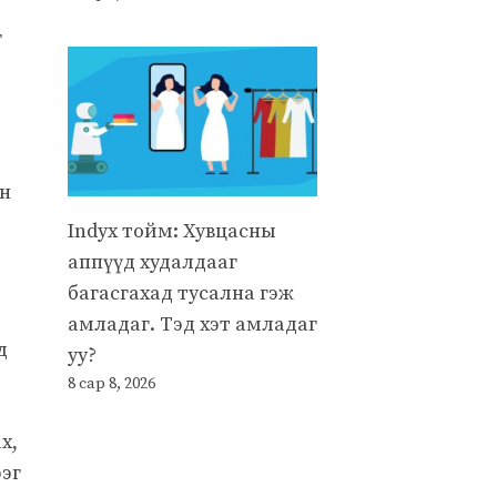
г
йн
Indyx тойм: Хувцасны
аппүүд худалдааг
багасгахад тусална гэж
амладаг. Тэд хэт амладаг
д
уу?
8 сар 8, 2026
х,
рэг