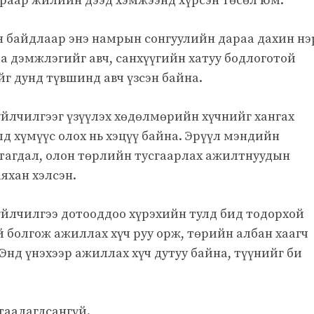
араар жилийн дээд хэмжээнд хүрсэн төсөл юм.
эн байдлаар энэ намрын сонгуулийн дараа дахин нэ
 дэмжлэгийг авч, санхүүгийн хатуу бодлоготой
 дунд түвшинд авч үзсэн байна.
йлчилгээг үзүүлэх хөдөлмөрийн хүчнийг хангах
лд хүмүүс олох нь хэцүү байна. Эрүүл мэндийн
тагдал, олон төрлийн тусгаарлах ажилтнуудын
аяхан хэлсэн.
үйлчилгээ дотооддоо хүрэхийн тулд бид тодорхой
 болгож ажиллах хүч руу орж, төрийн албан хаагч
 Энд үнэхээр ажиллах хүч дутуу байна, түүнийг би
 таалагдсангүй.