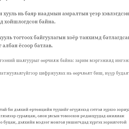
н хууль нь баяр наадмын амралтын үеэр хэвлэгдсэн
рд хойшлогдсон байна.
 хууль тогтоох байгуулагын хоёр танхимд батлагдса
г албан ёсоор батлав.
гээний шалгуурыг өөрчилж байна: зарим мэргэжилд ингэж
оматжуулалгүйгээр цифржуулах нь өөрчлөлт биш, нүүр будал
тай би дэлхий ертөнцийн түүхийг өгүүлэхэд сэтгэл зүрхээ зори
чиглэлээр суралцаж, олон улсын томоохон редакцуудад ажиллаж
оо буцаж, дэлхийн мэдээг монгол уншигчдад хүргэх зорилготой