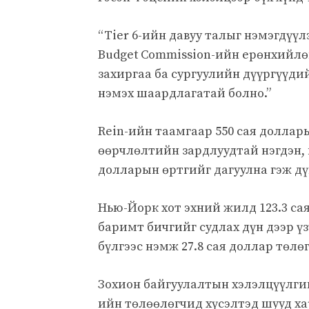
“Tier 6-ийн давуу талыг нэмэгдүүлэ
Budget Commission-ийн ерөнхийлөгч
захиргаа ба сургуулийн дүүргүүдий
нэмэх шаардлагатай болно.”
Rein-ийн таамгаар 550 сая доллары
өөрчлөлтийн зардлуудтай нэгдэн,
долларын өртгийг дагуулна гэж дү
Нью-Йорк хот эхний жилд 123.3 са
баримт бичгийг судлах дүн дээр ү
бүлгээс нэмж 27.8 сая доллар төлө
Зохион байгуулалтын хэлэлцүүлги
ийн төлөөлөгчид хүсэлтэд шууд ха