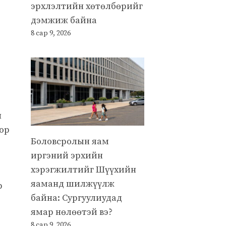
эрхлэлтийн хөтөлбөрийг
дэмжиж байна
8 сар 9, 2026
н
оор
Боловсролын яам
иргэний эрхийн
хэрэгжилтийг Шүүхийн
яаманд шилжүүлж
р
байна: Сургуулиудад
ямар нөлөөтэй вэ?
8 сар 9, 2026