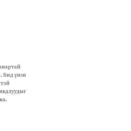
чанартай
. Бид үнэн
жтэй
 явдлуудыг
на.