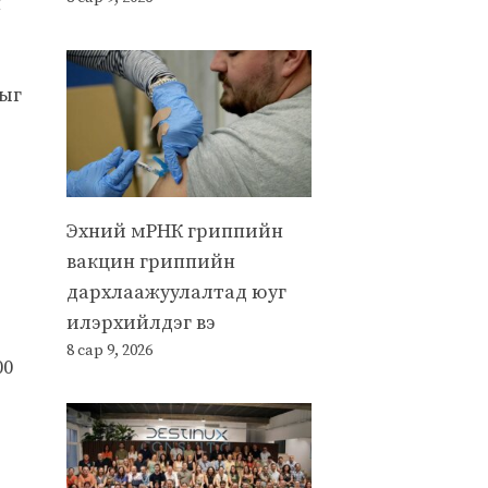
н
лыг
Эхний мРНК гриппийн
вакцин гриппийн
дархлаажуулалтад юуг
илэрхийлдэг вэ
8 сар 9, 2026
00