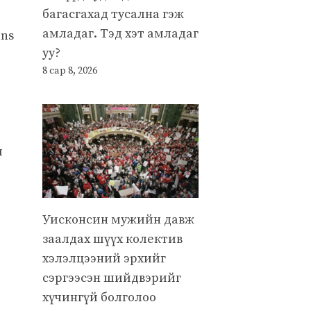
багасгахад тусална гэж
амладаг. Тэд хэт амладаг
ens
уу?
8 сар 8, 2026
м
Уисконсин мужийн давж
заалдах шүүх колектив
хэлэлцээний эрхийг
сэргээсэн шийдвэрийг
хүчингүй болголоо