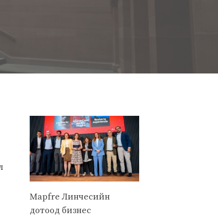
л
Mapfre Линчесийн
дотоод бизнес