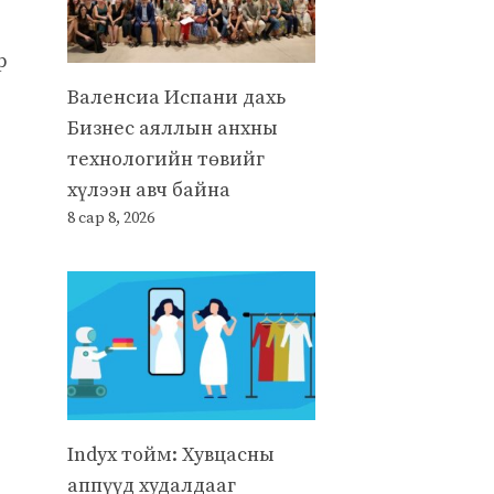
р
Валенсиа Испани дахь
Бизнес аяллын анхны
технологийн төвийг
хүлээн авч байна
8 сар 8, 2026
Indyx тойм: Хувцасны
аппүүд худалдааг