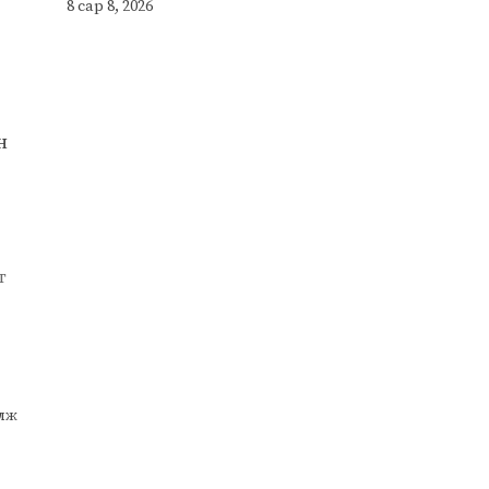
8 сар 8, 2026
н
т
улж