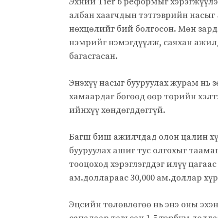
Эхний Tier 6 реформыг хэрэгжүүлэ
албан хаагчдын тэтгэврийн насыг 5
нөхцөлийг бий болгосон. Мөн зард
нэмрийг нэмэгдүүлж, саяхан ажилд
багасгасан.
Энэхүү насыг бууруулах журам нь 
хамаардаг бөгөөд өөр төрийн хэл
ийнхүү хөндөгддөггүй.
Багш биш ажилчдад олон цалин хү
бууруулах ашиг тус олгохыг таам
тооцоход хэрэглэгддэг илүү цагаас
ам.доллараас 30,000 ам.доллар хү
Эцсийн төлөвлөгөө нь энэ оны эх