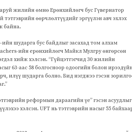
 гаруй жилийн өмнө Ерөнхийлөгч бус Гүвернатор
 тэтгэврийн өөрчлөлтүүдийг эргүүлэн авч эхлэх
ж байна.
6-ийн шударга бус байдлыг засахад том алхам
 Teachers-ийн ерөнхийлөгч Майкл Мулгру өнгөрсөн
эгдэл хийж хэлсэн. “Гүйцэтгэгчид 30 жилийн
сыг 63-аас 58 болгосноор одоогийн болон ирээдүй
ч, илүү шударга болно. Бид нэгджээ гэсэн зорилг
г.”
этгэврийн реформын дараагийн үе” гэсэн асуудлыг
лэхээ хэлсэн. UFT нь тэтгэврийн насыг 55 байхаа