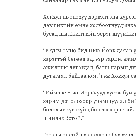
саналаар тавьсан 1.5 тэрбум долл
Хокхул нь энэхүү дэрвэлтэнд хүрс
дэвшихийн өмнө холбоотнуудынхаа
бусад шилжилтийн эсрэг шүүмжийг
“Юуны өмнө бид Нью-Йорк даяар ү
хэрэгтэй бөгөөд эдгээр зарим ажи
ажилтны дутагдал, багш нарын ду
дутагдал байгаа юм,” гэж Хокхул с
“Иймээс Нью-Йоркчууд хүсэж буй 
зарим дотодохоор урамшуулал бий
болохыг хүсэхүйц болгох хэрэгтэй.
шийдэх ёстой.”
Гэсэн ч эцсийн хэлэлцээр бүх хүнд