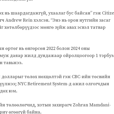
х нь шаардагдажгүй, ухаалаг бус байсан” гэж Citiz
 Andrew Rein хэлсэн. “Энэ нь орон нутгийн засаг
г хөтөлбөрүүдээс мөнгө зүйж авах эсвэл татвар
н өртөг нь өнгөрсөн 2022 болон 2024 оны
 муж даяар жилд дундажаар ойролцоогоор 1 тэрбу
н тавьжээ.
я долларыг төлөх нөхцөлтэй гэж CBC-ийн төсвийн
зүүлжээ; NYC Retirement System-д ажил олгогчдын
гдөх юм.
йн төлөөлөгчид, хотын захирагч Zohran Mamdani-
риу өгөөгүй байна.