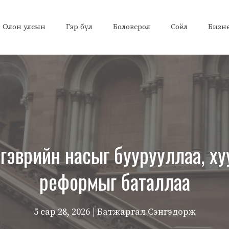
Олон улсын
Гэр бүл
Боловсрол
Соёл
Бизн
эврийн насыг буурууллаа, ху
реформыг баталлаа
5 сар 28, 2026
| Батжаргал Сэнгэдорж