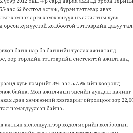
х үеэр 2012 оны 4-р сард дараа ажилд орсон төрий
5-аас 62 болтол өсгөж, бүрэн тэтгэвэр авах
лыг хэмнэх арга хэмжээнүүд нь ажилтны хувь
 орсон хүмүүстэй холбоотой тэтгэврийн давуу та
зөвхөн багш нар ба багшийн туслах ажилтанд
тэс, өөр төрлийн тэтгэврийн системтэй ажилтанд
рээнд хувь нэмрийг 3%-аас 5.75%-ийн хооронд
аглаж байна. Мөн ажилчдын эцсийн дундаж цалинг
 авах дээд хэмжээний хязгаарыг ойролцоогоор 22,0
ртэл нэмэгдүүлсэн байна.
энд ажлын хэлэлцүүлгээр хөдөлмөрийн холбоодын