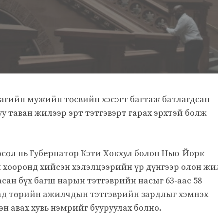
гийн мужийн төсвийн хэсэгт багтаж батлагдсан
у таван жилээр эрт тэтгэвэрт гарах эрхтэй болж
төсөл нь Губернатор Кэти Хокхул болон Нью-Йорк
 хооронд хийсэн хэлэлцээрийн үр дүнгээр олон жи
ан бүх багш нарын тэтгэврийн насыг 63-аас 58
сад төрийн ажилчдын тэтгэврийн зардлыг хэмнэх
н авах хувь нэмрийг бууруулах болно.