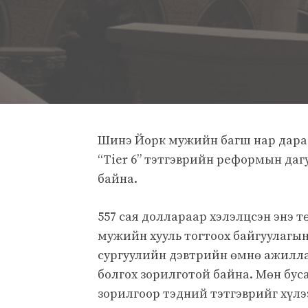
Шинэ Йорк мужийн багш нар дараа
“Tier 6” тэтгэврийн реформын дагу
байна.
557 сая доллараар хэлэлцсэн энэ 
мужийн хууль тогтоох байгуулагын
сургуулийн дэвтрийн өмнө ажиллас
болгох зорилготой байна. Мөн бу
зорилгоор тэдний тэтгэврийг хүлээ