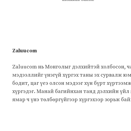
Zaluucom
Zaluucom нь Монголыг дэлхийтэй холбосон, 
мэдээллийг үнэгүй хүргэх таны эх сурвалж юм
бодит, цаг үеэ олсон мэдээг хүн бүрт хүртээм
хүргэдэг. Манай багийнхан танд дэлхийн үйл
ямар ч үнэ төлбөргүйгээр хүргэхээр зорьж бай