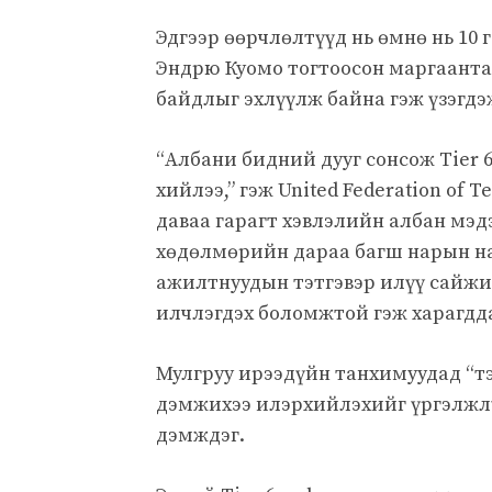
Эдгээр өөрчлөлтүүд нь өмнө нь 10
Эндрю Куомо тогтоосон маргаантай
байдлыг эхлүүлж байна гэж үзэгдэ
“Албани бидний дууг сонсож Tier 
хийлээ,” гэж United Federation of
даваа гарагт хэвлэлийн албан мэд
хөдөлмөрийн дараа багш нарын на
ажилтнуудын тэтгэвэр илүү сайжир
илчлэгдэх боломжтой гэж харагдда
Мулгруу ирээдүйн танхимуудад “т
дэмжихээ илэрхийлэхийг үргэлжлүү
дэмждэг.