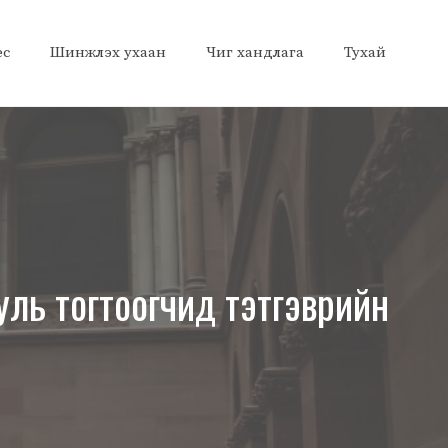
ес
Шинжлэх ухаан
Чиг хандлага
Тухай
уль тогтоогчид тэтгэврийн