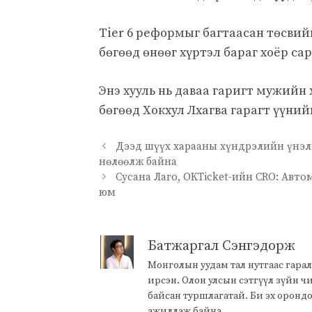
Tier 6 реформыг багтаасан төсвий
бөгөөд өнөөг хүртэл бараг хоёр са
Энэ хууль нь даваа гаригт мужийн
бөгөөд Хокхул Лхагва гарагт үүний
Дээд шүүх харааны хүндрэлийн үнэл
нөлөөлж байна
Сусана Лаго, OKTicket-ийн CRO: Авт
юм
Батжаргал Сэнгэдорж
Монголын уудам тал нутгаас гарал
ирсэн. Олон улсын сэтгүүл зүйн 
байсан туршлагатай. Би эх оронд
ажиллаж байна.