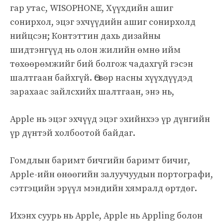
гар утас, WISOPHONE, Хүүхдийн ашиг
сонирхол, эцэг эхчүүдийн ашиг сонирхолд
нийцсэн; Контэттин дахь дизайны
шидтэнгүүд нь олон жилийн өмнө ийм
төхөөрөмжийг бий болгож чадахгүй гэсэн
шалтгаан байхгүй. Өсвөр насны хүүхдүүдэд
зарахаас зайлсхийх шалтгаан, энэ нь,
Apple нь эцэг эхчүүд эцэг эхийнхээ үр дүнгийн
үр дүнтэй холбоотой байдаг.
Гомдлын баримт бичгийн баримт бичиг,
Apple-ийн өнөөгийн залуучуудын портографи,
сэтгэцийн эрүүл мэндийн хямралд өртдөг.
Ихэнх суурь нь Apple, Apple нь Appling болон