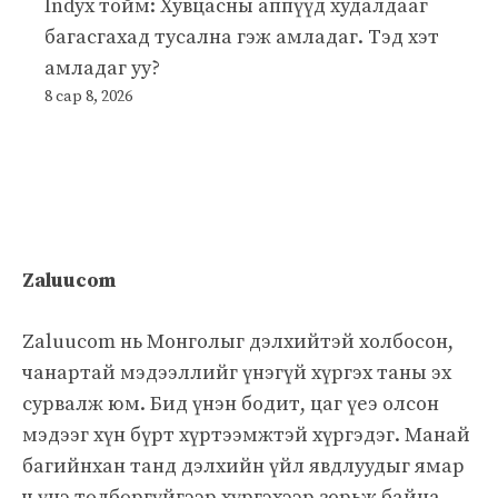
Indyx тойм: Хувцасны аппүүд худалдааг
багасгахад тусална гэж амладаг. Тэд хэт
амладаг уу?
8 сар 8, 2026
Zaluucom
Zaluucom нь Монголыг дэлхийтэй холбосон,
чанартай мэдээллийг үнэгүй хүргэх таны эх
сурвалж юм. Бид үнэн бодит, цаг үеэ олсон
мэдээг хүн бүрт хүртээмжтэй хүргэдэг. Манай
багийнхан танд дэлхийн үйл явдлуудыг ямар
ч үнэ төлбөргүйгээр хүргэхээр зорьж байна.