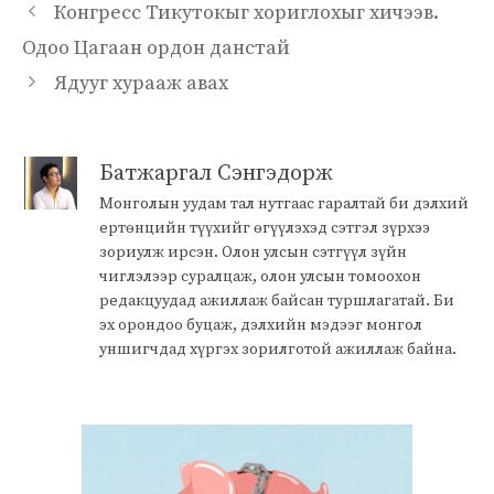
Конгресс Тикутокыг хориглохыг хичээв.
Одоо Цагаан ордон данстай
Ядууг хурааж авах
Батжаргал Сэнгэдорж
Монголын уудам тал нутгаас гаралтай би дэлхий
ертөнцийн түүхийг өгүүлэхэд сэтгэл зүрхээ
зориулж ирсэн. Олон улсын сэтгүүл зүйн
чиглэлээр суралцаж, олон улсын томоохон
редакцуудад ажиллаж байсан туршлагатай. Би
эх орондоо буцаж, дэлхийн мэдээг монгол
уншигчдад хүргэх зорилготой ажиллаж байна.