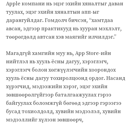
Apple компани нь эцэг эхийн хяналтыг даван
туулах, эцэг эхийн хяналтын апп-ыг
дарангуйлдаг. Гомдолч бичсэн, “хамтдаа
авсан, эдгээр практикууд нь хууран мэхлэлт,
төөрөгдөлд автсан хэв маягийг илчилдэг.”
Магадгүй хамгийн муу нь, App Store-ийн
нийтлэл нь хууль ёсны дагуу, хэрэглэгч,
хэрэглэгч болон хөгжүүлэгчийн хоорондох
хууль ёсны дагуу тохиролцоонд ордог. Насанд
хүрэгчид, мэдээжийн хэрэг, эцэг эхийн
зөвшөөрөлгүйгээр баталгаажуулах гэрээ
байгуулах боломжгүй бөгөөд эдгээр гэрээгээ
бусад тохиолдолд, хувийн мэдээлэл, хувийн
мэдээллийг хүлээн зөвшөөрч,