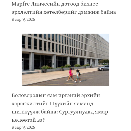
Mapfre Линчесийн дотоод бизнес
эрхлэлтийн хөтөлбөрийг дэмжиж байна
8 сар 9, 2026
Боловсролын яам иргэний эрхийн
хэрэгжилтийг Шүүхийн яаманд
шилжүүлж байна: Сургуулиудад ямар
нөлөөтэй вэ?
8 сар 9, 2026