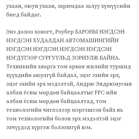
ухаан, оюун ухаан, заримдаа залуу хүмүүсийн
биед байдаг.
Энэ долоо хоногт, Роубер БАРОНЫ НЭГДСЭН
НЭГДСЭН ХУДАЛДАН АВТОМАШИНГИЙН
НЭГДСЭН НЭГДСЭН НЭГДСЭН НЭГДСЭН
НЭГДҮГЭЭР СУРГУУЛЬД ЗОРИУЛЖ БАЙНА.
Техникийн аварга том арван жилийн туршид
хүүхдийн аюулгүй байдал, эцэг эхийн эрх,
эцэг эхийн эрх мэдэлтэй, Андрю Эндрюмусын
албан ёсны мөрдөн байцаалтыг FFC-ийн
албан ёсны мөрдөн байцаалтад, том
технологийн чиглэлээр мэргэшсэн байх нь
том технологийн болон эрх мэдэлтэй эцэг
эхчүүдэд хүргэж болзошгүй юм.