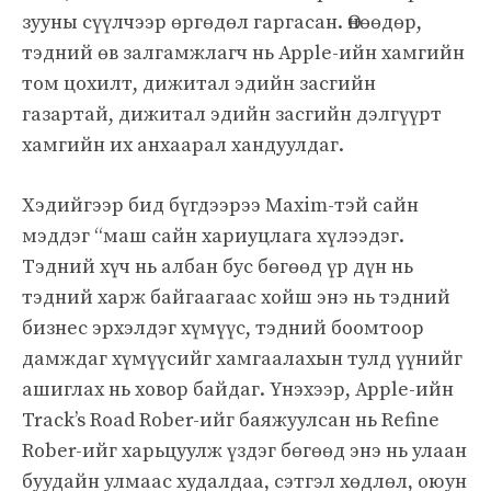
зууны сүүлчээр өргөдөл гаргасан. Өнөөдөр,
тэдний өв залгамжлагч нь Apple-ийн хамгийн
том цохилт, дижитал эдийн засгийн
газартай, дижитал эдийн засгийн дэлгүүрт
хамгийн их анхаарал хандуулдаг.
Хэдийгээр бид бүгдээрээ Maxim-тэй сайн
мэддэг “маш сайн хариуцлага хүлээдэг.
Тэдний хүч нь албан бус бөгөөд үр дүн нь
тэдний харж байгаагаас хойш энэ нь тэдний
бизнес эрхэлдэг хүмүүс, тэдний боомтоор
дамждаг хүмүүсийг хамгаалахын тулд үүнийг
ашиглах нь ховор байдаг. Үнэхээр, Apple-ийн
Track’s Road Rober-ийг баяжуулсан нь Refine
Rober-ийг харьцуулж үздэг бөгөөд энэ нь улаан
буудайн улмаас худалдаа, сэтгэл хөдлөл, оюун