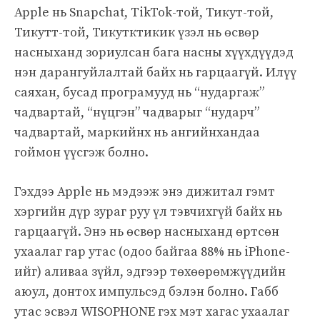
Apple нь Snapchat, TikTok-той, Тикут-той,
Тикутт-той, Тикутктикик үзэл нь өсвөр
насныханд зориулсан бага насны хүүхдүүдэд
нэн дарангуйлалтай байх нь гарцаагүй. Илүү
саяхан, бусад програмууд нь “нударгаж”
чадвартай, “нүцгэн” чадварыг “нударч”
чадвартай, маркийнх нь ангийнхандаа
гоймон үүсгэж болно.
Гэхдээ Apple нь мэдээж энэ дижитал гэмт
хэргийн дүр зураг руу үл тэвчихгүй байх нь
гарцаагүй. Энэ нь өсвөр насныханд өртсөн
ухаалаг гар утас (одоо байгаа 88% нь iPhone-
ийг) аливаа зүйл, эдгээр төхөөрөмжүүдийн
аюул, донтох импульсэд бэлэн болно. Габб
утас эсвэл WISOPHONE гэх мэт хагас ухаалаг