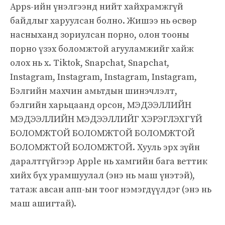
Apps-ийн үнэлгээнд нийт хайхрамжгүй
байдлыг харуулсан болно. Жишээ нь өсвөр
насныханд зориулсан порно, олон тооны
порно үзэх боломжтой агууламжийг хайж
олох нь x. Tiktok, Snapchat, Snapchat,
Instagram, Instagram, Instagram, Instagram,
Бэлгийн махчин амьтдын шинэчлэлт,
бэлгийн харьцаанд орсон, МЭДЭЭЛЛИЙН
МЭДЭЭЛЛИЙН МЭДЭЭЛЛИЙГ ХЭРЭГЛЭХГҮЙ
БОЛОМЖТОЙ БОЛОМЖТОЙ БОЛОМЖТОЙ
БОЛОМЖТОЙ БОЛОМЖТОЙ. Хууль эрх зүйн
даралтгүйгээр Apple нь хамгийн бага веттик
хийх бүх урамшуулал (энэ нь маш үнэтэй),
татаж авсан апп-ын тоог нэмэгдүүлдэг (энэ нь
маш ашигтай).