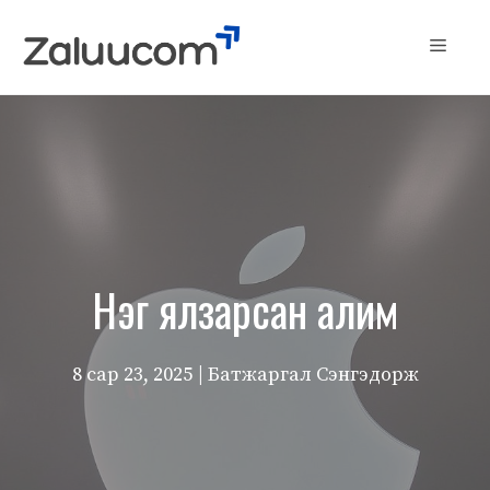
Skip
to
Menu
content
Нэг ялзарсан алим
8 сар 23, 2025
| Батжаргал Сэнгэдорж