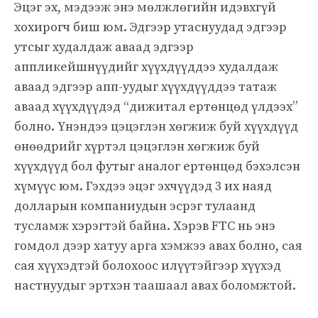
Эцэг эх, мэдээж энэ мөлжлөгийн идэвхгүй
хохирогч биш юм. Эдгээр утаснуудад эдгээр
утсыг худалдаж аваад эдгээр
аппликейшнүүдийг хүүхдүүддээ худалдаж
аваад эдгээр апп-уудыг хүүхдүүддээ татаж
аваад хүүхдүүдэд “дижитал ертөнцөд үлдээх”
болно. Үнэндээ цэцэглэн хөгжиж буй хүүхдүүд
өнөөдрийг хүртэл цэцэглэн хөгжиж буй
хүүхдүүд бол футыг аналог ертөнцөд бэхэлсэн
хүмүүс юм. Гэхдээ эцэг эхчүүдэд 3 их наяд
долларын компаниудын эсрэг тулаанд
тусламж хэрэгтэй байна. Хэрэв FTC нь энэ
гомдол дээр хатуу арга хэмжээ авах болно, сая
сая хүүхэдтэй болохоос илүүтэйгээр хүүхэд
настнуудыг эртхэн таашаал авах боломжтой.