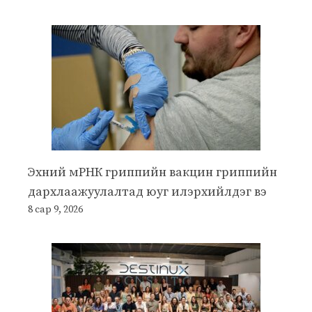
Эхний мРНК гриппийн вакцин гриппийн
дархлаажуулалтад юуг илэрхийлдэг вэ
8 сар 9, 2026