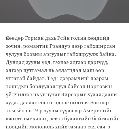
Өнөөдөр Герман дахь Рейн голын хөндийд
зочин, романтик Грандур дээр гайхширсан
чулуун боовны аргуудыг гайхшруулж байна.
Дундад зууны үед, гэхдээ эдгээр цэргүүд,
эдгээр цутгамал нь аялагчдад маш өөр
утгатай байдаг. Тэд “дээрэмчин” дээрэм
тонндын борлуулалтууд байсан Нортовын
үйлчилгээ нь уг нутаг Бирсорыг Худалдааны
худалдаааас сонгогчдоос ойлгов. Энэ нэр
томъёо нь 19-р зууны сүүлчээр Америкийн
ажилтныг хянах, эсвэл булангийн байгалийн
нөөцийн монополь хийх замаар сая сая-р