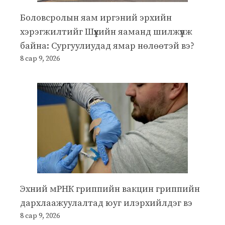
Боловсролын яам иргэний эрхийн
хэрэгжилтийг Шүүхийн яаманд шилжүүлж
байна: Сургуулиудад ямар нөлөөтэй вэ?
8 сар 9, 2026
Эхний мРНК гриппийн вакцин гриппийн
дархлаажуулалтад юуг илэрхийлдэг вэ
8 сар 9, 2026