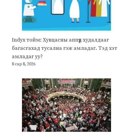
Indyx тойм: Хувцасны аппүүд худалдааг
багасгахад тусална гэж амладаг. Тэд хэт
амладаг уу?
8 сар 8, 2026