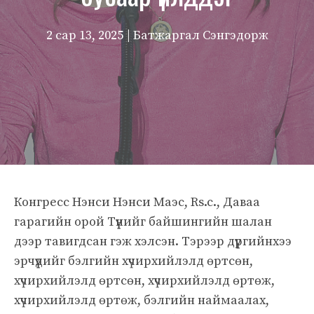
2 сар 13, 2025
| Батжаргал Сэнгэдорж
Конгресс Нэнси Нэнси Маэс, Rs.c., Даваа
гарагийн орой Түүнийг байшингийн шалан
дээр тавигдсан гэж хэлсэн. Тэрээр дүүргийнхээ
эрчүүдийг бэлгийн хүчирхийлэлд өртсөн,
хүчирхийлэлд өртсөн, хүчирхийлэлд өртөж,
хүчирхийлэлд өртөж, бэлгийн наймаалах,