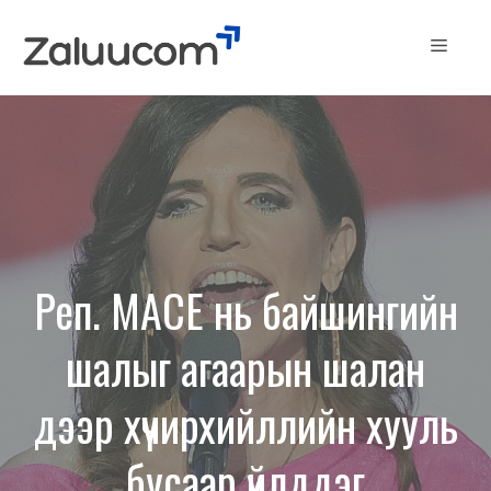
Skip
to
Menu
content
Реп. MACE нь байшингийн
шалыг агаарын шалан
дээр хүчирхийллийн хууль
бусаар үйлддэг