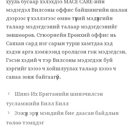
хууль бусаар хэлэхдээ MACE CARE-ийн
мэдэгдэл Вилсоны оффис байшингийн шалан
дээрээс үг хэллэгээс өмнө түүний мэдүүлгийн
талаар мэдэгдсэний талаар мэдэгдсэнийг
зөвшөөрөв. Стюорнейн Ерөнхий оффис нь
Саяхан сард нэг сарын турш хамтдаа хэд
хэдэн арга хэмжээнд оролцсон гэж мэдэгдсэн.
Гэсэн хэдий ч тэр Вилсоны мэдэгдэж буй
хэргийг хэзээ ч хойшлуулах талаар хэзээ ч
санаа зовж байгаагүй.
Шинэ Их Британийн шинэчилсэн
тусламжийн Билл Билл
Ээжүүд эрүүл мэндийн бие даасан байдлын
төлөө тэмцдэг