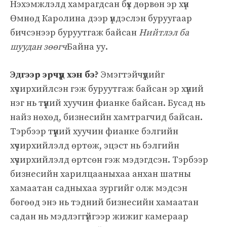
Нэхэмжлэлд хамрагдсан бүх дөрвөн эр хүн
Өмнөд Каролина дээр үндэслэн буруугаар
бичсэнээр буруутгаж байсан
Нийтлэл ба
шуудан зөөгч
Байна уу.
Эдгээр эрчүүд хэн бэ?
Эмэгтэйчүүдийг
хүчирхийлсэн гэж буруутгаж байсан эр хүний ​​
нэг нь түүний хуучин фианке байсан. Бусад нь
найз нөхөд, бизнесийн хамтрагчид байсан.
Тэрбээр түүний хуучин фианке бэлгийн
хүчирхийлэлд өртөж, эцэст нь бэлгийн
хүчирхийлэлд өртсөн гэж мэдэгдсэн. Тэрбээр
бизнесийн харилцааныхаа анхан шатны
хамаатан садныхаа зургийг олж мэдсэн
бөгөөд энэ нь тэдний бизнесийн хамаатан
садан нь мэдлэггүйгээр жижиг камераар