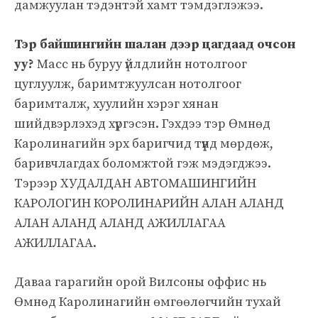
дамжуулан тэдэнтэй хамт тэмдэглэжээ.
Тэр байшингийн шалан дээр цагдаад очсон
уу?
Масс нь буруу үйлдлийн нотолгоог
цуглуулж, баримтжуулсан нотолгоог
баримталж, хуулийн хэрэг хянан
шийдвэрлэхэд хүргэсэн. Гэхдээ тэр Өмнөд
Каролинагийн эрх баригчид түүнд мөрдөж,
баривчлагдах боломжтой гэж мэдэгджээ.
Тэрээр ХУДАЛДАН АВТОМАШИНГИЙН
КАРОЛОГИН КОРОЛИНАРИЙН АЛАН АЛАНД
АЛАН АЛАНД АЛАНД АЖИЛЛАГАА
АЖИЛЛАГАА.
Даваа гарагийн орой Вилсоны оффис нь
Өмнөд Каролинагийн өмгөөлөгчийн тухай