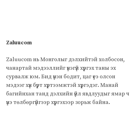
Zaluucom
Zaluucom нь Монголыг дэлхийтэй холбосон,
чанартай мэдээллийг үнэгүй хүргэх таны эх
сурвалж юм. Бид үнэн бодит, цаг үеэ олсон
мэдээг хүн бүрт хүртээмжтэй хүргэдэг. Манай
багийнхан танд дэлхийн үйл явдлуудыг ямар ч
үнэ төлбөргүйгээр хүргэхээр зорьж байна.