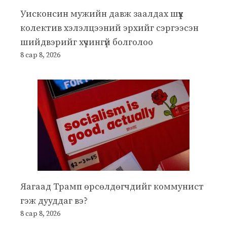
Уисконсин мужийн давж заалдах шүүх
колектив хэлэлцээний эрхийг сэргээсэн
шийдвэрийг хүчингүй болголоо
8 сар 8, 2026
Яагаад Трамп өрсөлдөгчдийг коммунист
гэж дууддаг вэ?
8 сар 8, 2026