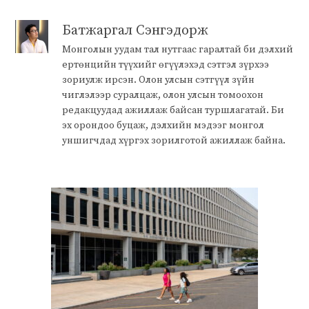
Батжаргал Сэнгэдорж
Монголын уудам тал нутгаас гаралтай би дэлхий
ертөнцийн түүхийг өгүүлэхэд сэтгэл зүрхээ
зориулж ирсэн. Олон улсын сэтгүүл зүйн
чиглэлээр суралцаж, олон улсын томоохон
редакцуудад ажиллаж байсан туршлагатай. Би
эх орондоо буцаж, дэлхийн мэдээг монгол
уншигчдад хүргэх зорилготой ажиллаж байна.