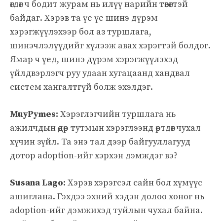
өгдөг ч бодит журам нь илүү нарийн төвөгтэй
байдаг. Хэрэв та үе үе шинэ дүрэм
хэрэгжүүлэхээр бол аз туршлага,
шинэчлэлүүдийг хүлээж авах хэрэгтэй болдог.
Ямар ч үед, шинэ дүрэм хэрэгжүүлэхэд
үйлдвэрлэгч руу удаан хугацаанд хандвал
систем хангалтгүй болж эхэлдэг.
MuyPymes:
Хэрэглэгчийн туршлага нь
ажилчдын өдөр тутмын хэрэглээнд өртдөг чухал
хүчин зүйл. Та энэ тал дээр байгууллагууд
дотор adoption-ийг хэрхэн дэмждэг вэ?
Susana Lago:
Хэрэв хэрэгсэл сайн бол хүмүүс
ашиглана. Гэхдээ эхний хэдэн долоо хоног нь
adoption-ийг дэмжихэд туйлын чухал байна.