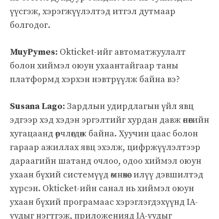
үүсгэж, хэрэгжүүлэлтэд итгэл дутмаар
болгодог.
MuyPymes:
Okticket-ийг автоматжуулалт
болон хиймэл оюун ухаантайгаар таны
платформд хэрхэн нэвтрүүлж байна вэ?
Susana Lago:
Зардлын удирдлагын үйл явц
эдгээр хэд хэдэн эргэлтийг хурдан давж өнөөгийн
хугацаанд өөрчлөгдөж байна. Хуучин цаас болон
гараар ажиллах явц эхэлж, цифржүүлэлтээр
дараагийн шатанд очлоо, одоо хиймэл оюун
ухаан бүхий системүүд өмнөхөөс илүү дэвшилтэд
хүрсэн. Okticket-ийн санал нь хиймэл оюун
ухаан бүхий програмаас хэрэглэгдэхүүнд IA-
уудыг нэгтгэж, приложенияд IA-уудыг