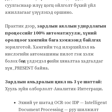
суулгаснаар илүү цогц ойлголт бүхий үйл
ажиллагааг үзүүлэхэд оршино.
Практик дээр,
зардлын аяллын удирдлагын
процессийг 100% автоматжуулж, хүний
оролцоог хамгийн бага хэмжээнд байлгах
зорилготой. Хамгийн тод илэрхийлэл нь
нислэгийн автомашины пилот гэж хэлж
болох бөгөөд үлдэгдэл өөрийн хяналтаа хадгалдаг
хүн_PRESENT байна.
Зардлын амьдралын цикл нь 3 үе шаттай:
Хууль зүйн олборлолт-Аналитик-Интеграци.
Эхний үе шатад OCR-ээс IDP — Intelligent
Document Processing — руу шилжилт