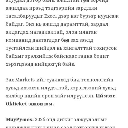
асуудал дотор байв: ажилтай төрөн зорчид
ажилдаа ирээд тэдгээрийн зардлын
тасалбаруудыг Excel дээр нэг бүрээр нууцсаж
байдаг. Энэ нь ажилд дарамттай, зардал
алдагдах магадлалтай, олон мянган
компанид давтагддаг бөгөөд зах зээлд
тусгайлсан шийдэл нь хангалттай тохирсон
байхыг эрэлхийлж байснаас гадна бодит
хэрэгцээнд нийцэхгүй байв.
Зах Markets-ийг судлахад бид технологийн
хувьд ихээхэн илүдэлтэй, хэрэглээний хувьд
хялбар нөөцийн орон зайг илрүүлсэн.
Иймээс
Okticket зөгнөсөн юм.
MuyPymes:
2026 онд дижиталжуулалтыг
үргэлжлүүлэхэд ямар саад тотгорууд хэвээр