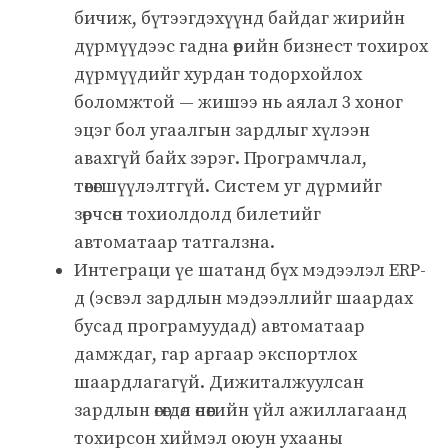
бичиж, бүтээгдэхүүнд байдаг жирийн
дүрмүүдээс гадна өөрийн бизнест тохирох
дүрмүүдийг хурдан тодорхойлох
боломжтой — жишээ нь аялал 3 хоног
эцэг бол угаалгын зардлыг хүлээн
авахгүй байх зэрэг. Програмчлал,
төвөгшүүлэлтгүй. Систем уг дүрмийг
зөрчсөн тохиолдолд билетийг
автоматаар татгалзна.
Интеграци үе шатанд бүх мэдээлэл ERP-
д (эсвэл зардлын мэдээллийг шаардах
бусад програмуудад) автоматаар
дамждаг, гар аргаар экспортлох
шаардлагагүй. Дижиталжуулсан
зардлын өгөгдөл өнөөгийн үйл ажиллагаанд
тохирсон хиймэл оюун ухааны