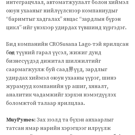
интеграцчлал, автоматжуулалт болон хиймэл
оюун ухааныг нийлүүлснээр компаниудыг
“баримтыг хадгалах” явцас “зардлын бүрэн
цикл”-ийг үнэхээр удирдах түвшинд хүргэдэг.
Бид компанийн CROSusana Lago-тэй ярилцсан
бөгөөд түүний гарал үүсэл, жижиг дунд
бизнесүүдэд дижитал шилжилтийг
саармагжуулж буй саад界үүд, зардлыг
удирдах хиймэл оюун ухааны үүрэг, шинэ
журамууд компанийн үр ашиг, хяналт,
аналитик чадамжийг хэрхэн нэмэгдүүлэх
боломжтой талаар ярилцлаа.
MuyPymes:
Зах зээлд та бүхэн анхаарлыг
татсан ямар нарийн хэрэгцээг илрүүлж