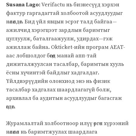
Susana Lago:
Verifactu нь бизнесүүд хэрхэн
фактур гаргадагтай холбоотой асуудлуудыг
нөлөөлдөг. Бид үйл явцын эсрэг талд байгаа—
ажилчид хэрэгцээт зардлын баримтыг
цуглуулж, баталгаажуулж, удирдах—гэж
ажиллаж байна. Okticket-ийн програм AEAT-
аас лобшолдог бөгөөд манай апп-тай
дижиталжуулсан тасалбар, баримтын хууль
ёсны хүчинтэй байдлыг хадгалдаг.
Үйлдвэрүүдийн олонхиод энэ нь физик
тасалбар хадгалах шаардлагагүй болж,
архивлал ба аудитын асуудлуудыг багасгаж
өгдөг.
Журамлалтай холбоотноор илүү өргөн хүрээний
нөлөөлөл нь баримтжуулах шаардлага