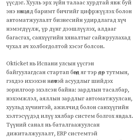
үүсдэг. Хууль эрх зүйн талаас хурдтай явж буй
энэ нөхцөлд баримт бичгийг цифржүүлэх болон
автоматжуулалт бизнесийн удирдлагад хүч
нэмэгдүүлж, үр дүнг дээшлүүлэх, алдааг
багасгах, санхүүгийн хяналтыг сайжруулахад
чухал ач холбогдолтой хэсэг болсон.
Okticket нь Испани улсын үүсгэн
байгуулагдсан стартап бөгөөд яг тэр өдөр тутмын,
гэхдээ ихээхэн нөлөөтэй асуудлыг шийдэх
зорилгоор эхэлсэн байна: зардлын тасалбар,
нэхэмжлэл, аяллын зардлыг автоматжуулсан,
хуульд хүчинтэй, ажилчид болон санхүүгийн
хэлтэсүүдэд илүү хялбар систем болгох явдал.
Түүний санал нь баталгаажуулсан
дижиталжуулалт, ERP системтэй