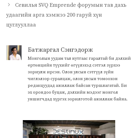
Севилья SVQ Emprende форумын тав дахь
удаагийн арга хэмжээ 200 гаруй хүн
цуглууллаа
Батжаргал Сэнгэдорж
Монголын уудам тал нутгаас гаралтай би дэлхий
ертөнцийн түүхийг өгүүлэхэд сэтгэл зүрхээ
зориулж ирсэн. Олон улсын сэтгүүл зүйн
чиглэлээр суралцаж, олон улсын томоохон
редакцуудад ажиллаж байсан туршлагатай. Би
эх орондоо буцаж, дэлхийн мэдээг монгол
уншигчдад хүргэх зорилготой ажиллаж байна.