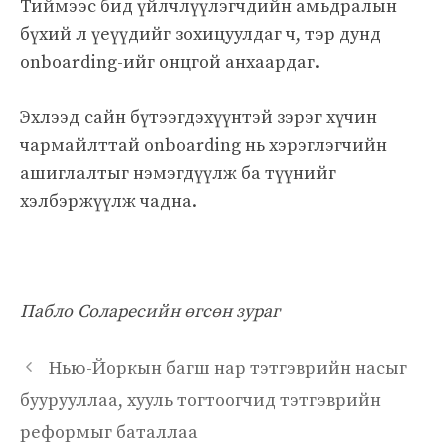
Тиймээс бид үйлчлүүлэгчдийн амьдралын
бүхий л үеүүдийг зохицуулдаг ч, тэр дунд
onboarding-ийг онцгой анхаардаг.
Эхлээд сайн бүтээгдэхүүнтэй зэрэг хүчин
чармайлттай onboarding нь хэрэглэгчийн
ашиглалтыг нэмэгдүүлж ба түүнийг
хэлбэржүүлж чадна.
Пабло Соларесийн өгсөн зураг
Нью-Йоркын багш нар тэтгэврийн насыг
буурууллаа, хууль тогтоогчид тэтгэврийн
реформыг баталлаа