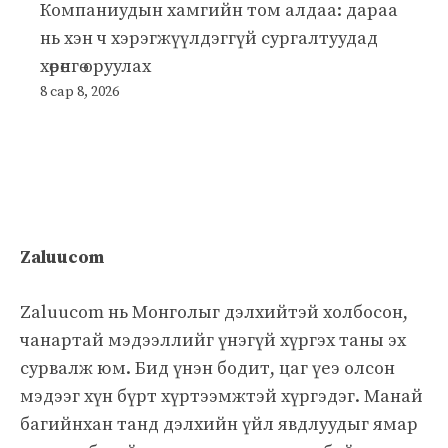
Компаниудын хамгийн том алдаа: дараа
нь хэн ч хэрэгжүүлдэггүй сургалтуудад
хөрөнгө оруулах
8 сар 8, 2026
Zaluucom
Zaluucom нь Монголыг дэлхийтэй холбосон,
чанартай мэдээллийг үнэгүй хүргэх таны эх
сурвалж юм. Бид үнэн бодит, цаг үеэ олсон
мэдээг хүн бүрт хүртээмжтэй хүргэдэг. Манай
багийнхан танд дэлхийн үйл явдлуудыг ямар