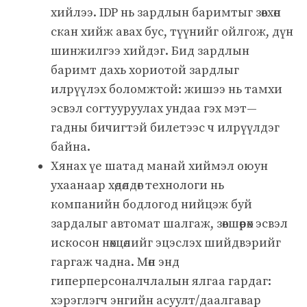
хийлээ. IDP нь зардлын баримтыг зөвхөн
скан хийж авах бус, түүнийг ойлгож, дүн
шинжилгээ хийдэг. Бид зардлын
баримт дахь хориотой зардлыг
илрүүлэх боломжтой: жишээ нь тамхи
эсвэл согтууруулах ундаа гэх мэт—
гадны бичигтэй билетээс ч илрүүлдэг
байна.
Хянах үе шатад манай хиймэл оюун
ухаанаар хөдөлдөг технологи нь
компанийн бодлогод нийцэж буй
зардалыг автомат шалгаж, зөвшөөрөх эсвэл
искосон нөхцөлийг эцэслэх шийдвэрийг
гаргаж чадна. Мөн энд
гиперперсоналчлалын ялгаа гардаг:
хэрэглэгч энгийн асуулт/даалгавар