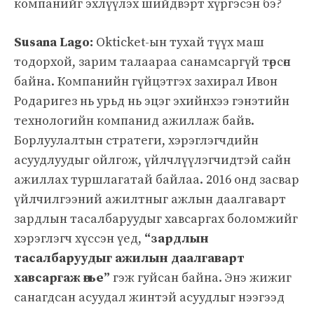
компанийг эхлүүлэх шийдвэрт хүргэсэн бэ?
Susana Lago:
Okticket-ын тухай түүх маш
тодорхой, зарим талаараа санамсаргүй төрсөн
байна. Компанийн гүйцэтгэх захирал Ивон
Родаригез нь урьд нь эцэг эхийнхээ гэнэтийн
технологийн компанид ажиллаж байв.
Борлуулалтын стратеги, хэрэглэгчдийн
асуудлуудыг ойлгож, үйлчлүүлэгчидтэй сайн
ажиллах туршлагатай байлаа. 2016 онд засвар
үйлчилгээний ажилтныг ажлын даалгаварт
зардлын тасалбаруудыг хавсаргах боломжийг
хэрэглэгч хүссэн үед,
“зардлын
тасалбаруудыг ажилын даалгаварт
хавсаргаж өгье”
гэж гуйсан байна. Энэ жижиг
санагдсан асуудал жинтэй асуудлыг нээгээд