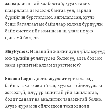
зааварласантай холбоотой; хууль тавих
шаардлага дээдсэлж байгаа үед, зардал
бүрийг зөв бүртгэгдсэн, ангилагдсан, хууль
ёсны баталгаатай байдлаар эхлээд бүрдүүлж
байх системийг эзэмшсэн нь улам их үнэ
цэнэтэй болдог.
MuyPymes:
Испанийн жижиг дунд үйлдвэрүүд
энэ төрлийн өөрчлөлтүүдэд бэлэн үү, алга болсон
замд эрчимтэй алхам хэрэгтэй юу?
Susana Lago:
Дасгалжуулалт үргэлжлээд
байна. Гэхдээ зөв хийвэл, хуульд зөв биелүүлээд
зогсохгүй, илүү үр ашигтай үйл ажиллагаа,
бодит хяналт ва аналитик чадамжтай болно.
Хууль журам зөв ойлгогдсон тохиолдолд