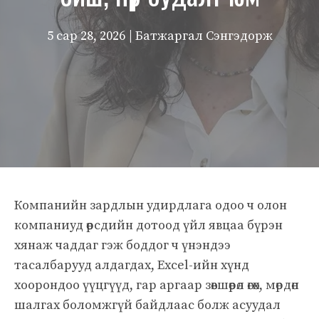
5 сар 28, 2026
| Батжаргал Сэнгэдорж
Компанийн зардлын удирдлага одоо ч олон
компаниуд өөрсдийн дотоод үйл явцаа бүрэн
хянаж чаддаг гэж боддог ч үнэндээ
тасалбарууд алдагдах, Excel-ийн хүнд
хоорондоо үүцгүүд, гар аргаар зөвшөөрөл өгөх, мөрдөн
шалгах боломжгүй байдлаас болж асуудал