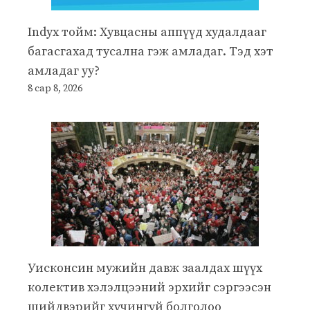
Indyx тойм: Хувцасны аппүүд худалдааг
багасгахад тусална гэж амладаг. Тэд хэт
амладаг уу?
8 сар 8, 2026
Уисконсин мужийн давж заалдах шүүх
колектив хэлэлцээний эрхийг сэргээсэн
шийдвэрийг хүчингүй болголоо