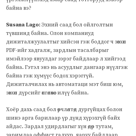
байна вэ?
Susana Lago:
Эхний саад бол ойлголтын
түвшинд байна. Олон компаниуд
дижиталжуулалтыг хийсэн гэж боддог ч зөвхөн
PDF-ийг хадгалж, зардлын тасалбарыг
имэйлээр явуулдаг зэрэг байдлаар л хийгээд
байна. Гэтэл энэ нь асуудлыг дангаар нүүлгэж
байна гэж хүмүүс бодох хэрэггүй.
Дижиталчилах нь автоматаци мэт биш юм,
зөвхөн дүрсийг өнгөлөхөөс илүү байна.
Хоёр дахь саад бол өөрчлөлтөд дургүйцах болон
шинэ арга барилаар үр дүнд хүрэхгүй байх
айдас. Зардал удирдлагыг хүн өдөр тутам,
заримдаа оффист гадуур, яаруу байдлаар