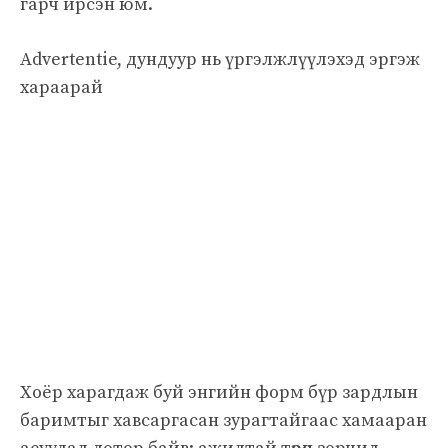
гарч ирсэн юм.
Advertentie, дундуур нь үргэлжлүүлэхэд эргэж
хараарай
Хоёр харагдаж буй энгийн форм бүр зардлын
баримтыг хавсаргасан зурагтайгаас хамааран