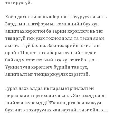
тохирухгүй.
Хоёр дахь алдаа нь adoption-г буурууух явдал.
Зардлын платформыг компанийн бүх хүн
ашиглах хэрэгтэй ба зарим хэрэглэгч нь төгс
төгөлдөргүй гэж үзэх тохиолдолд та тэсэн ядан
амжилтгүй болно. Зам тээврийн ажилтан
оройн 11 цагт тасалбарын зургийг авдаг
байхад ч хэрэглэгчийн өгөх хүлээлт болдог.
Үүний тулд хэрэглэгч бүрийн тав тух,
ашиглалтыг тэнцвэржүүлэх хэрэгтэй.
Гурав дахь алдаа нь параметрчилэлтэй
персонализацыг холих явдал. Зах зээлд олон
шийдэл журамд дेसкрипц өргөн боломжууд
бүхэлдээ тохируулах чадвартай гэдэг ойлголт