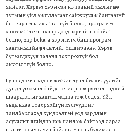
хийдэг. Хэрвээ хэрэгсэл нь тэдний ажлыг өдөр
тутмын үйл ажиллагааг сайжруулж байгаагүй
бол хэрэглээ амжилтгүй болно; программ
хангамж техникоор дээд зэргийн ч байж
болно, хар boka-д хэрэглэгч биш програм
хангамжийн өөрчлөлтийг биширдэнэ. Хэрэв
бүтээгдэхүүн тэдэнд тохирохгүй бол,
амжилтгүй болно.
Гурав дахь саад нь жижиг дунд бизнесүүдийн
дунд түгээмэл байдаг: ямар ч хэрэгсэл тэдний
шаардлагыг хангаж чадна гэж бодох. Үйл
явцынхаа тодорхойгүй хэсгүүдийг
тайлбарлахад хүндрэлтэй үед зардлын
асуудлыг шийднэ гэж найдаж байгаад дараа
нь сэтгэл дундуур байдаг. Энэ нь бухимдал