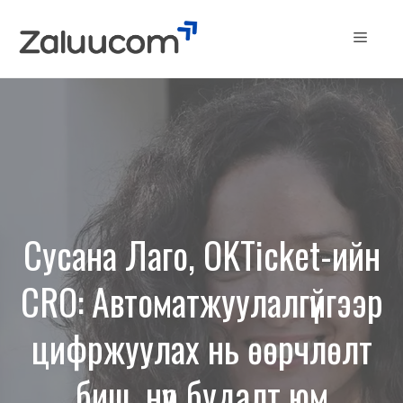
Skip
to
Menu
content
Сусана Лаго, OKTicket-ийн
CRO: Автоматжуулалгүйгээр
цифржуулах нь өөрчлөлт
биш, нүүр будалт юм