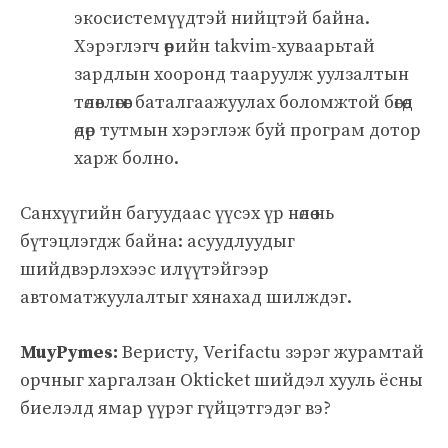
экосистемүүдтэй нийцтэй байна.
Хэрэглэгч өөрийн takvim-хуваарьтай
зардлын хооронд тааруулж уулзалтын
төлөвлөгөөг баталгаажуулах боломжтой бөгөөд
өдөр тутмын хэрэглэж буй програм дотор
харж болно.
Санхүүгийн багуудаас үүсэх үр нөлөө нь
бүтэцлэгдж байна: асуудлуудыг
шийдвэрлэхээс илүүтэйгээр
автоматжуулалтыг хянахад шилждэг.
MuyPymes:
Веристу, Verifactu зэрэг журамтай
орчныг харгалзан Okticket шийдэл хууль ёсны
биелэлд ямар үүрэг гүйцэтгэдэг вэ?