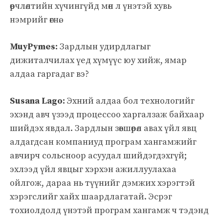
өөрчлөлтийн хүчингүйд мөн л үнэтэй хувь
нэмрийг өгнө.
MuyPymes:
Зардлын удирдлагыг
дижиталчилах үед хүмүүс юу хийж, ямар
алдаа гаргадаг вэ?
Susana Lago:
Эхний алдаа бол технологийг
эхэнд авч үзээд процессоо харгалзаж байхаар
шийдэх явдал. Зардлын зөвшөөрөл авах үйл явц
алдагдсан компаниуд програм хангамжийг
авчирч сольсноор асуудал шийдэгдэхгүй;
эхлээд үйл явцыг хэрхэн ажиллуулахаа
ойлгож, дараа нь түүнийг дэмжих хэрэгтэй
хэрэгслийг хайх шаардлагатай. Эсрэг
тохиолдолд үнэтэй програм хангамж ч тэдэнд