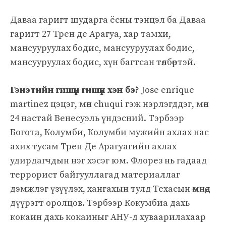
Даваа гаригт шударга ёсны тэнцэл ба Даваа
гаригт 27 Трен де Арагуа, хар тамхи,
мансууруулах бодис, мансууруулах бодис,
мансууруулах бодис, хүн багтсан төлбөртэй.
Гэнэтийн гишүүн гишүүн хэн бэ?
Jose enrique
martinez цэцэг, мөн chuqui гэж нэрлэгддэг, мөн
24 настай Венесуэль үндэсний. Тэрбээр
Богота, Колумби, Колумби мужийн ахлах нас
ахих тусам Трен Де Арагуагийн ахлах
удирдагчдын нэг хэсэг юм. Флорез нь гадаад
террорист байгууллагад материаллаг
дэмжлэг үзүүлэх, хангахын тулд Техасын өмнөд
дүүрэгт оролцов. Тэрбээр Кокумбиа дахь
кокаин дахь кокаиныг АНУ-д хуваарилахаар