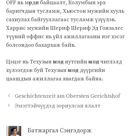
OFF нь мөрдөн байцаалт, Колумбын эрх
баригчдын тусламж, Хьюстон мужийн хууль
сахиулах байгууллагаас тусламж үзүүлэв.
Харрис мужийн Шериф Шериф Эд Гонзалес
түүний оффис нь үйл ажиллагааны нэг хэсэг
болсондоо бахархаж байв.
Цэцэг нь Техузын өмнөд нутгийн өмнөд чиглэлд
хүлээгдэж буй Техузын өмнөд дүүргийн
цаашдын ажиллагаа явагдаж байна.
Geschichtenzeit am Obersten Gerichtshof
Эмэгтэйчүүдэд зориулсан ялалт
Батжаргал Сэнгэдорж