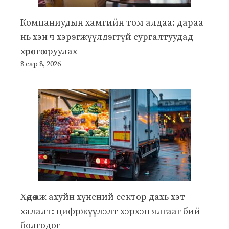
Компаниудын хамгийн том алдаа: дараа
нь хэн ч хэрэгжүүлдэггүй сургалтуудад
хөрөнгө оруулах
8 сар 8, 2026
Хөдөө аж ахуйн хүнсний сектор дахь хэт
халалт: цифржүүлэлт хэрхэн ялгааг бий
болгодог