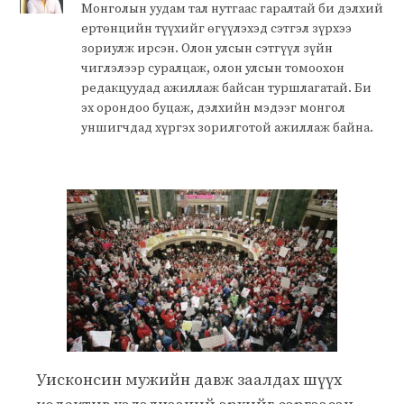
Монголын уудам тал нутгаас гаралтай би дэлхий
ертөнцийн түүхийг өгүүлэхэд сэтгэл зүрхээ
зориулж ирсэн. Олон улсын сэтгүүл зүйн
чиглэлээр суралцаж, олон улсын томоохон
редакцуудад ажиллаж байсан туршлагатай. Би
эх орондоо буцаж, дэлхийн мэдээг монгол
уншигчдад хүргэх зорилготой ажиллаж байна.
Уисконсин мужийн давж заалдах шүүх