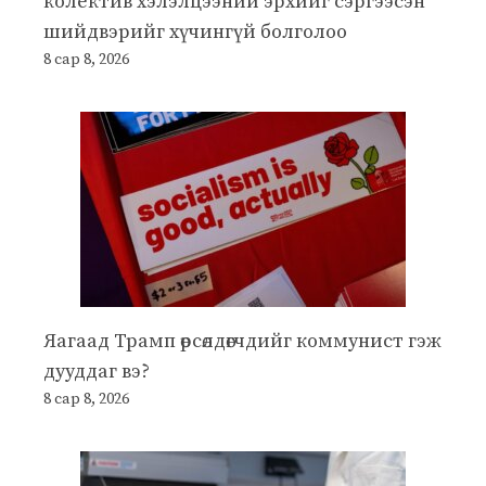
колектив хэлэлцээний эрхийг сэргээсэн
шийдвэрийг хүчингүй болголоо
8 сар 8, 2026
Яагаад Трамп өрсөлдөгчдийг коммунист гэж
дууддаг вэ?
8 сар 8, 2026