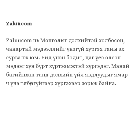
Zaluucom
Zaluucom нь Монголыг дэлхийтэй холбосон,
чанартай мэдээллийг үнэгүй хүргэх таны эх
сурвалж юм. Бид үнэн бодит, цаг үеэ олсон
мэдээг хүн бүрт хүртээмжтэй хүргэдэг. Манай
багийнхан танд дэлхийн үйл явдлуудыг ямар
ч үнэ төлбөргүйгээр хүргэхээр зорьж байна.