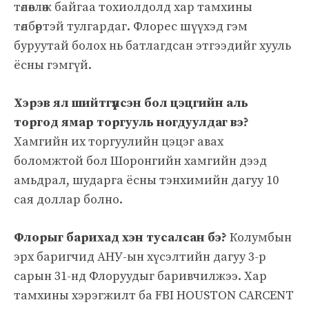
төлөвлөж байгаа тохиолдолд хар тамхины
төлбөртэй тулгардаг. Флорес шүүхэд гэм
буруутай болох нь батлагдсан этгээдийг хууль
ёсны гэмгүй.
Хэрэв ял шийтгүүлсэн бол цэцгийн аль
торгод ямар торгууль ногдуулдаг вэ?
Хамгийн их торгуулийн цэцэг авах
боломжтой бол Шоронгийн хамгийн дээд
амьдрал, шударга ёсны тэнхимийн дагуу 10
сая доллар болно.
Флорыг барихад хэн тусалсан бэ?
Колумбын
эрх баригчид АНУ-ын хүсэлтийн дагуу 3-р
сарын 31-нд Флоруудыг баривчилжээ. Хар
тамхины хэрэгжилт ба FBI HOUSTON CARCENT