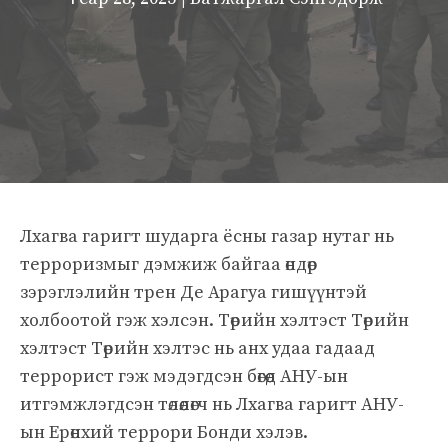
Лхагва гаригт шударга ёсны газар нутаг нь
терроризмыг дэмжиж байгаа өндөр
зэрэглэлийн трен Де Арагуа гишүүнтэй
холбоотой гэж хэлсэн. Төрийн хэлтэст Төрийн
хэлтэст Төрийн хэлтэс нь анх удаа гадаад
террорист гэж мэдэгдсэн бөгөөд АНУ-ын
итгэмжлэгдсэн төлөөлөгч нь Лхагва гаригт АНУ-
ын Ерөнхий террори Бонди хэлэв.