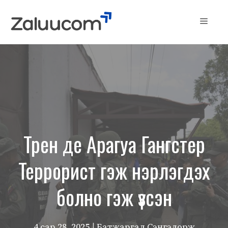
Skip
to
Menu
content
Трен де Арагуа Гангстер
Террорист гэж нэрлэгдэх
болно гэж үзсэн
4 сар 28, 2025
| Батжаргал Сэнгэдорж