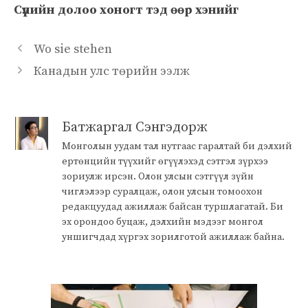
Сүүлийн долоо хоногт тэд өөр хэнийг
Wo sie stehen
Канадын улс төрийн ээлж
Батжаргал Сэнгэдорж
Монголын уудам тал нутгаас гаралтай би дэлхий
ертөнцийн түүхийг өгүүлэхэд сэтгэл зүрхээ
зориулж ирсэн. Олон улсын сэтгүүл зүйн
чиглэлээр суралцаж, олон улсын томоохон
редакцуудад ажиллаж байсан туршлагатай. Би
эх орондоо буцаж, дэлхийн мэдээг монгол
уншигчдад хүргэх зорилготой ажиллаж байна.