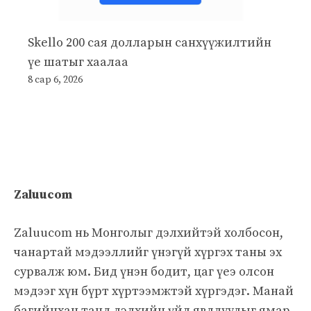
Skello 200 сая долларын санхүүжилтийн
үе шатыг хаалаа
8 сар 6, 2026
Zaluucom
Zaluucom нь Монголыг дэлхийтэй холбосон,
чанартай мэдээллийг үнэгүй хүргэх таны эх
сурвалж юм. Бид үнэн бодит, цаг үеэ олсон
мэдээг хүн бүрт хүртээмжтэй хүргэдэг. Манай
багийнхан танд дэлхийн үйл явдлуудыг ямар