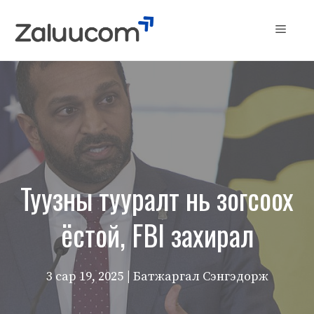
Skip
to
Menu
content
Туузны тууралт нь зогсоох
ёстой, FBI захирал
3 сар 19, 2025
| Батжаргал Сэнгэдорж