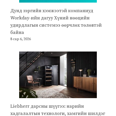
Дунд зэргийн хэмжээтэй компаниуд
Workday-ийн дагуу Хүний нөөцийн
удирдлагын системээ өөрчлөх төлөвтэй
байна
8 сар 6, 2026
Liebherr дарсны шүүгээ: нарийн
хадгалалтын технологи, хамгийн шилдэг