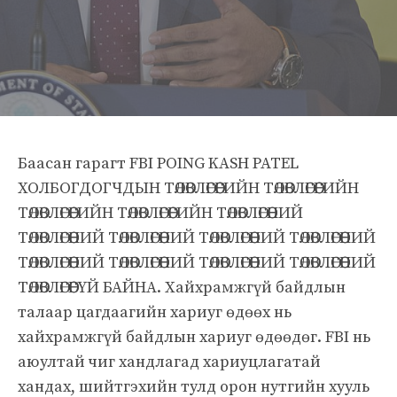
Баасан гарагт FBI POING KASH PATEL
ХОЛБОГДОГЧДЫН ТӨЛӨВЛӨГӨӨГИЙН ТӨЛӨВЛӨГӨӨГИЙН
ТӨЛӨВЛӨГӨӨГИЙН ТӨЛӨВЛӨГӨӨГИЙН ТӨЛӨВЛӨГӨӨНИЙ
ТӨЛӨВЛӨГӨӨНИЙ ТӨЛӨВЛӨГӨӨНИЙ ТӨЛӨВЛӨГӨӨНИЙ ТӨЛӨВЛӨГӨӨНИЙ
ТӨЛӨВЛӨГӨӨНИЙ ТӨЛӨВЛӨГӨӨНИЙ ТӨЛӨВЛӨГӨӨНИЙ ТӨЛӨВЛӨГӨӨНИЙ
ТӨЛӨВЛӨГӨӨГҮЙ БАЙНА. Хайхрамжгүй байдлын
талаар цагдаагийн хариуг өдөөх нь
хайхрамжгүй байдлын хариуг өдөөдөг. FBI нь
аюултай чиг хандлагад хариуцлагатай
хандах, шийтгэхийн тулд орон нутгийн хууль