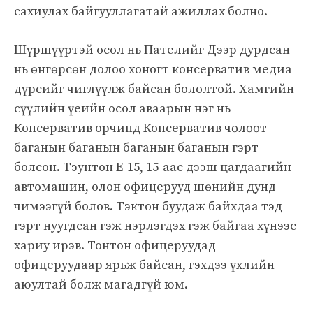
сахиулах байгууллагатай ажиллах болно.
Шүршүүртэй осол нь Пателийг Дээр дурдсан
нь өнгөрсөн долоо хоногт консерватив медиа
дүрсийг чиглүүлж байсан бололтой. Хамгийн
сүүлийн үеийн осол аваарын нэг нь
Консерватив орчинд Консерватив чөлөөт
баганын баганын баганын баганын гэрт
болсон. Тэунтон Е-15, 15-аас дээш цагдаагийн
автомашин, олон офицерууд шөнийн дунд
чимээгүй болов. Тэктон буудаж байхдаа тэд
гэрт нуугдсан гэж нэрлэгдэх гэж байгаа хүнээс
хариу ирэв. Тонтон офицеруудад
офицеруудаар ярьж байсан, гэхдээ үхлийн
аюултай болж магадгүй юм.