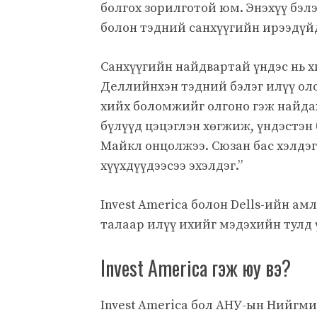
болгох зорилготой юм. Энэхүү бэлэ
болон тэдний санхүүгийн ирээдүй
Санхүүгийн найдвартай үндэс нь х
Деллийнхэн тэдний бэлэг илүү ол
хийх боломжийг олгоно гэж найдаж
бүлүүд цэцэглэн хөгжиж, үндэстэн
Майкл онцолжээ. Сюзан бас хэлдэ
хүүхдүүдээсээ эхэлдэг.”
Invest America болон Dells-ийн ам
талаар илүү ихийг мэдэхийн тулд 
Invest America гэж юу вэ?
Invest America бол АНУ-ын Нийгми