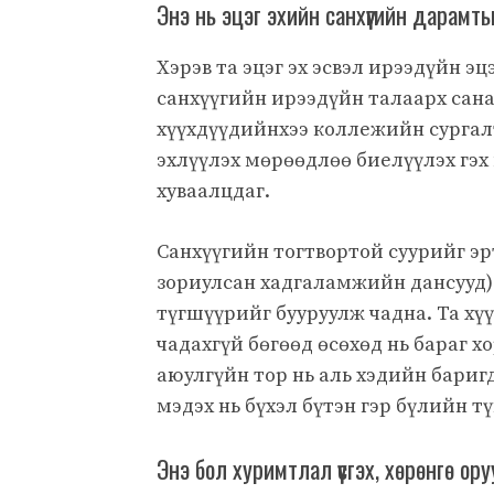
Энэ нь эцэг эхийн санхүүгийн дарамт
Хэрэв та эцэг эх эсвэл ирээдүйн эц
санхүүгийн ирээдүйн талаарх сана
хүүхдүүдийнхээ коллежийн сургалт
эхлүүлэх мөрөөдлөө биелүүлэх гэх
хуваалцдаг.
Санхүүгийн тогтвортой суурийг эрт
зориулсан хадгаламжийн дансууд)
түгшүүрийг бууруулж чадна. Та хү
чадахгүй бөгөөд өсөхөд нь бараг 
аюулгүйн тор нь аль хэдийн бариг
мэдэх нь бүхэл бүтэн гэр бүлийн т
Энэ бол хуримтлал үүсгэх, хөрөнгө ор