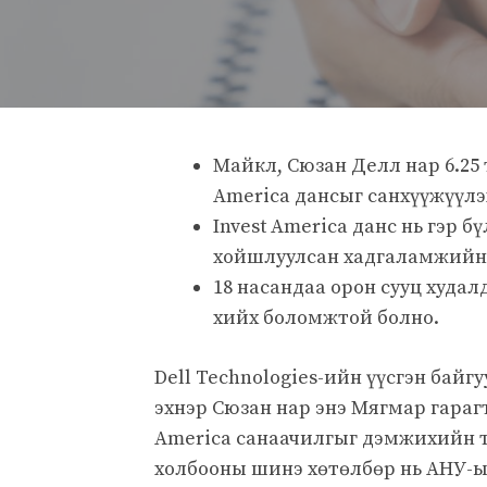
Майкл, Сюзан Делл нар 6.25 
America дансыг санхүүжүүлэ
Invest America данс нь гэр 
хойшлуулсан хадгаламжийн 
18 насандаа орон сууц худал
хийх боломжтой болно.
Dell Technologies-ийн үүсгэн байг
эхнэр Сюзан нар энэ Мягмар гараг
America санаачилгыг дэмжихийн ту
холбооны шинэ хөтөлбөр нь АНУ-ын