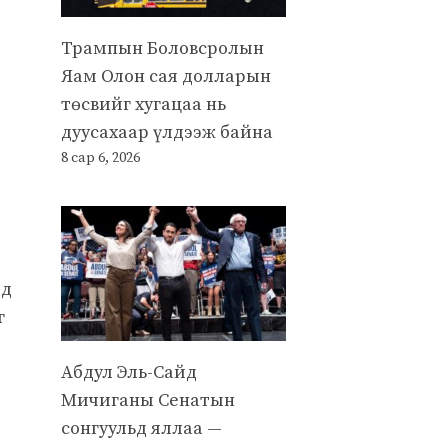
Трампын Боловсролын
Яам Олон сая долларын
төсвийг хугацаа нь
дуусахаар үлдээж байна
8 сар 6, 2026
эд
г
Абдул Эль-Сайд
Мичиганы Сенатын
сонгуульд яллаа —