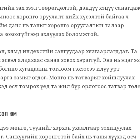
гийн зах зээл төөрөгдөлтэй, дэндүү хэцүү санагда
мнөөс хөрөнгө оруулалт хийх хүсэлтэй байгаа ч
Ийм данс нь таныг хөрөнгө оруулалтын талаар
а зовохгүйгээр эхлүүлэх боломжтой.
өн, хямд индексийн сангуудаар хязгаарлагддаг. Та
свэл алдахаас санаа зовох хэрэггүй. Энэ нь эцэг эх
богино хугацааны тоглоом гэхээсээ илүү урт
 арга замыг өгдөг. Мөнгө нь татварыг хойшлуулах
эд өсч томрох үед та жил бүр орлогоос татвар төл
гсэл юм
ддээ мөнгө, түүнийг хэрхэн ухаалгаар зохицуулах
г. Санхүүгийн хөрөнгөтэй байх нь таны хүүхэд өсч