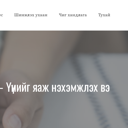
ес
Шинжлэх ухаан
Чиг хандлага
Тухай
– Үүнийг яаж нэхэмжлэх вэ