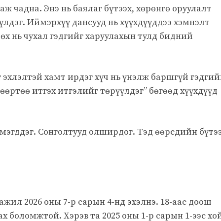
ж чадна. Энэ нь баялаг бүтээх, хөрөнгө оруулалт
үлдэг. Иймэрхүү дансууд нь хүүхдүүддээ хэмнэлт
лөх нь чухал гэдгийг харуулахын тулд бидний
 эхлэлтэй хамт ирдэг хүч нь үнэлж баршгүй гэдгий
өөртөө итгэх итгэлийг төрүүлдэг” бөгөөд хүүхдүүд
мэгддэг. Сонголтууд олширдог. Тэд өөрсдийн бүтэ
ажил 2026 оны 7-р сарын 4-нд эхэлнэ. 18-аас доош
х боломжтой. Хэрэв та 2025 оны 1-р сарын 1-ээс х