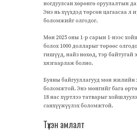
ногдуулсан хөрөнгө оруулалтын д
Энэ нь хүүхдэд төрсөн цагаасаа л 
боломжийг олгодог.
Мөн 2025 оны 1-р сарын 1-нээс хо
болох 1000 долларыг төрөөс олгодо
гишүүд, найз нөхөд, тэр байтугай 
хязгаарлаж болно.
Буяны байгууллагууд мөн жилийн 
боломжтой. Энэ мөнгийг бага өртө
18 нас хүртлээ татварыг хойшлуулж
санхүүжүүлэх боломжтой.
Түүхэн амлалт