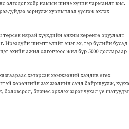
анс олгодог хоёр намын шинэ хүчин чармайлт юм.
ирээдүйдээ зориулж хуримтлал үүсгэж эхлэх
йш төрсөн нярай хүүхдийн анхны хөрөнгө оруулалт
г. Ирээдүйн шимтгэлийг эцэг эх, гэр бүлийн бусад
эцэг эхийн ажил олгогчоос жил бүр 5000 доллараар
хязгаараас хэтэрсэн хэмжээний хандив өгөх
гтэй хөрөнгийн зах зээлийн санд байршуулж, хүүх
, боловсрол, бизнес эрхлэх зэрэг чухал үе шатууды