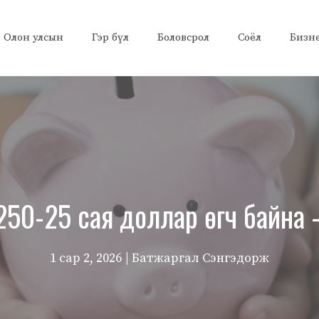
Олон улсын
Гэр бүл
Боловсрол
Соёл
Бизн
 250-25 сая доллар өгч байна 
1 сар 2, 2026
| Батжаргал Сэнгэдорж