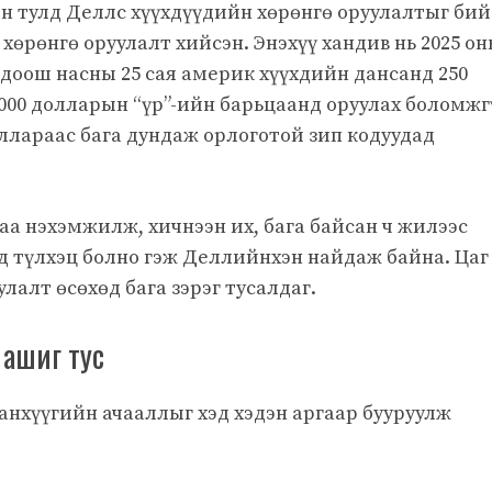
 тулд Деллс хүүхдүүдийн хөрөнгө оруулалтыг бий
хөрөнгө оруулалт хийсэн. Энэхүү хандив нь 2025 о
с доош насны 25 сая америк хүүхдийн дансанд 250
000 долларын “үр”-ийн барьцаанд оруулах боломжг
ллараас бага дундаж орлоготой зип кодуудад
саа нэхэмжилж, хичнээн их, бага байсан ч жилээс
д түлхэц болно гэж Деллийнхэн найдаж байна. Цаг
лалт өсөхөд бага зэрэг тусалдаг.
 ашиг тус
 санхүүгийн ачааллыг хэд хэдэн аргаар бууруулж