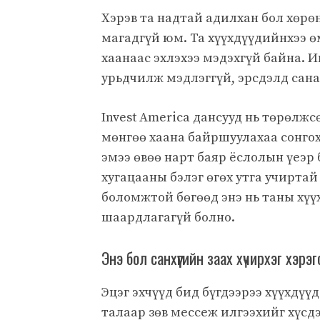
Хэрэв та надтай адилхан бол хөрөн
магадгүй юм. Та хүүхдүүдийнхээ ө
хаанаас эхлэхээ мэдэхгүй байна. 
урьдчилж мэдлэггүй, эрсдэлд сана
Invest America дансууд нь төрөлжс
мөнгөө хаана байршуулахаа сонгох э
эмээ өвөө нарт баяр ёслолын үеэр 
хугацааны бэлэг өгөх утга учиртай
боломжтой бөгөөд энэ нь таны хүүх
шаардлагагүй болно.
Энэ бол санхүүгийн заах хүчирхэг хэрэ
Эцэг эхчүүд бид бүгдээрээ хүүхдүү
талаар зөв мессеж илгээхийг хүсдэ