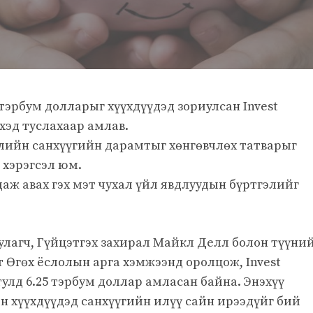
тэрбум долларыг хүүхдүүдэд зориулсан Invest
хэд туслахаар амлав.
бүлийн санхүүгийн дарамтыг хөнгөвчлөх татварыг
хэрэгсэл юм.
даж авах гэх мэт чухал үйл явдлуудын бүртгэлийг
уулагч, Гүйцэтгэх захирал Майкл Делл болон түүни
т Өгөх ёслолын арга хэмжээнд оролцож, Invest
лд 6.25 тэрбум доллар амласан байна. Энэхүү
 хүүхдүүдэд санхүүгийн илүү сайн ирээдүйг бий