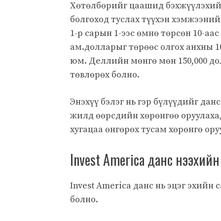
Хөтөлбөрийг цаашид бэхжүүлэхийн
болгоход туслах түүхэн хэмжээний 
1-р сарын 1-ээс өмнө төрсөн 10-аа
ам.долларыг төрөөс олгох анхны 1
юм. Деллийн мөнгө мөн 150,000 до
төвлөрөх болно.
Энэхүү бэлэг нь гэр бүлүүдийг дан
жилд өөрсдийн хөрөнгөө оруулаха
хугацаа өнгөрөх тусам хөрөнгө оруу
Invest America данс нээхийн
Invest America данс нь эцэг эхийн
болно.