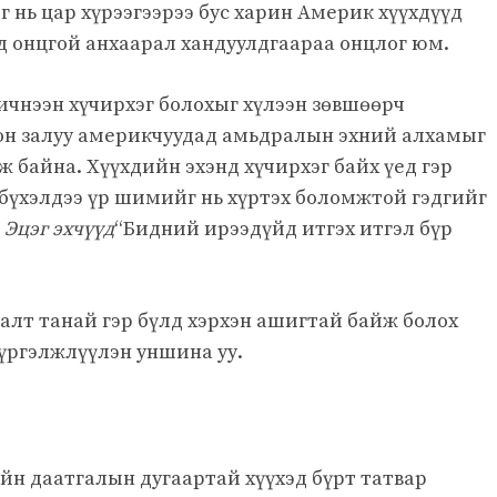
г нь цар хүрээгээрээ бус харин Америк хүүхдүүд
д онцгой анхаарал хандуулдгаараа онцлог юм.
ичнээн хүчирхэг болохыг хүлээн зөвшөөрч
он залуу америкчуудад амьдралын эхний алхамыг
 байна. Хүүхдийн эхэнд хүчирхэг байх үед гэр
 бүхэлдээ үр шимийг нь хүртэх боломжтой гэдгийг
г
Эцэг эхчүүд
“Бидний ирээдүйд итгэх итгэл бүр
лалт танай гэр бүлд хэрхэн ашигтай байж болох
үргэлжлүүлэн уншина уу.
йн даатгалын дугаартай хүүхэд бүрт татвар