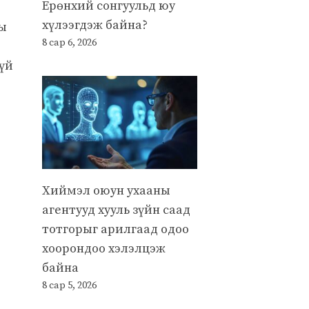
Ерөнхий сонгуульд юу
хүлээгдэж байна?
ны
8 сар 6, 2026
үй
Хиймэл оюун ухааны
агентууд хууль зүйн саад
тотгорыг арилгаад одоо
хоорондоо хэлэлцэж
байна
8 сар 5, 2026