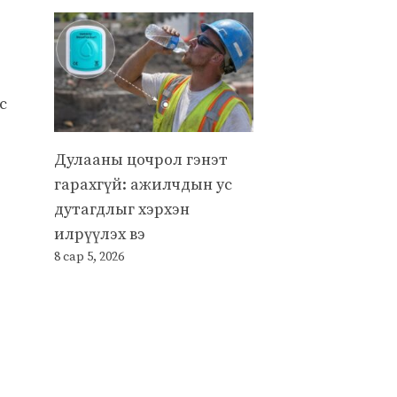
с
Дулааны цочрол гэнэт
гарахгүй: ажилчдын ус
дутагдлыг хэрхэн
илрүүлэх вэ
8 сар 5, 2026