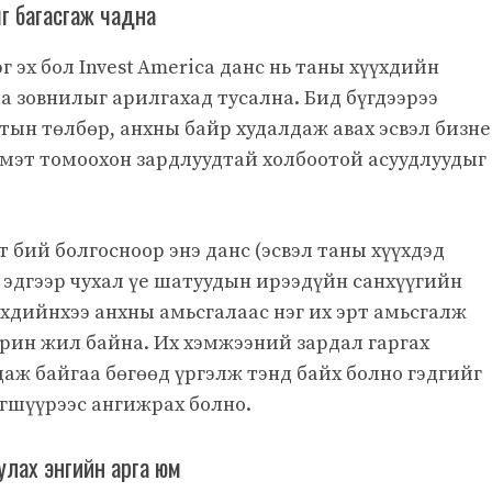
ыг багасгаж чадна
эг эх бол Invest America данс нь таны хүүхдийн
а зовнилыг арилгахад тусална. Бид бүгдээрээ
ын төлбөр, анхны байр худалдаж авах эсвэл бизне
 мэт томоохон зардлуудтай холбоотой асуудлуудыг
 бий болгосноор энэ данс (эсвэл таны хүүхдэд
 эдгээр чухал үе шатуудын ирээдүйн санхүүгийн
үхдийнхээ анхны амьсгалаас нэг их эрт амьсгалж
хорин жил байна. Их хэмжээний зардал гаргах
даж байгаа бөгөөд үргэлж тэнд байх болно гэдгийг
үгшүүрээс ангижрах болно.
уулах энгийн арга юм