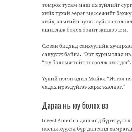
томрох тусам маш их зүйлийг сурга
хийх тухай эерэг мессежийг бэхжү
хийх, хамгийн чухал зүйлээ төлөв
ашиглаж болох бодит жишээ юм.
Сюзан бидэнд санхүүгийн хүчирхэг
сануулж байна. “Эрт хуримтлал нь 
“юу боломжтойг төсөөлж эхэлдэг”.
Үүний нэгэн адил Майкл “Итгэл нэ
чадах ирээдүйгээ харж эхэлдэг.”
Дараа нь юу болох вэ
Invest America дансанд бүртгүүлэх 
насны хүүхэд бүр дансанд хамрагда