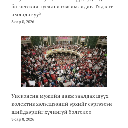
багасгахад тусална гэж амладаг. Тэд хэт
амладаг уу?
8 сар 8, 2026
Уисконсин мужийн давж заалдах шүүх
колектив хэлэлцээний эрхийг сэргээсэн
шийдвэрийг хүчингүй болголоо
8 сар 8, 2026