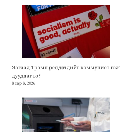
Яагаад Трамп өрсөлдөгчдийг коммунист гэж
дууддаг вэ?
8 сар 8, 2026