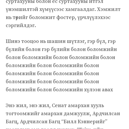
суртахууны болон ёс суртахууны итгэл
үнэмшилтэй хүмүүсээс хамгаалдаг. Хэмжилт
нь төрийг боломжит фостер, үрчлүүлэхээс
сэргийлдэг.
Шинэ тооцоо нь шашин шүтлэг, гэр бүл, гэр
бүлийн болон гэр бүлийн болон боломжийн
болон боломжийн болон боломжийн болон
боломжийн болон боломжийн болон
боломжийн болон боломжийн болон
боломжийн болон боломжийн болон
боломжийн болон боломжийн хүлээн авах
Энэ жил, энэ жил, Сенат амархан хууль
тогтоомжийг амархан дамжуулж, Ардчилсан
Багц, Ардчилсан Багц “Билл Кэннерийг”