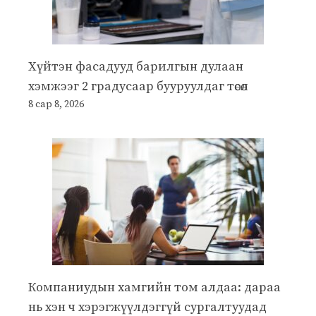
Хүйтэн фасадууд барилгын дулаан
хэмжээг 2 градусаар бууруулдаг төсөл
8 сар 8, 2026
Компаниудын хамгийн том алдаа: дараа
нь хэн ч хэрэгжүүлдэггүй сургалтуудад