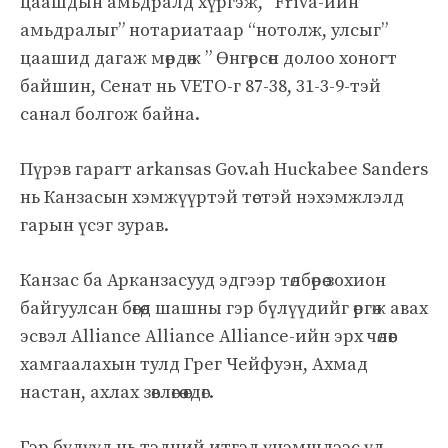
цаашдын амьдралд хүргэж, “Friva-ийн
амьдралыг” нотариатаар “нотолж, улсыг”
цаашид дагаж мөрдөж ” Өнгөрсөн долоо хоногт
байшин, Сенат нь VETO-г 87-38, 31-3-9-тэй
санал болгож байна.
Пүрэв гарагт arkansas Gov.ah Huckabee Sanders
нь Канзасын хэмжүүртэй төстэй нэхэмжлэлд
гарын үсэг зурав.
Канзас ба Арканзасууд эдгээр төлбөрөө зохион
байгуулсан бөгөөд шашны гэр бүлүүдийг өргөж авах
эсвэл Alliance Alliance Alliance-ийн эрх чөлөөг
хамгаалахын тулд Грег Чейфуэн, Ахмад
настан, ахлах зөвлөгөө өгдөг.
Гэр бүлүүд нь тэдний итгэл үнэмшлээс үл