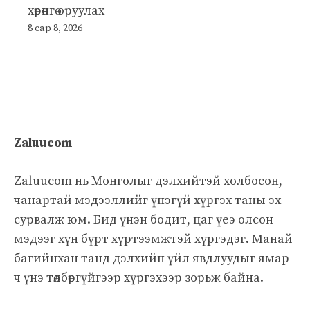
хөрөнгө оруулах
8 сар 8, 2026
Zaluucom
Zaluucom нь Монголыг дэлхийтэй холбосон,
чанартай мэдээллийг үнэгүй хүргэх таны эх
сурвалж юм. Бид үнэн бодит, цаг үеэ олсон
мэдээг хүн бүрт хүртээмжтэй хүргэдэг. Манай
багийнхан танд дэлхийн үйл явдлуудыг ямар
ч үнэ төлбөргүйгээр хүргэхээр зорьж байна.