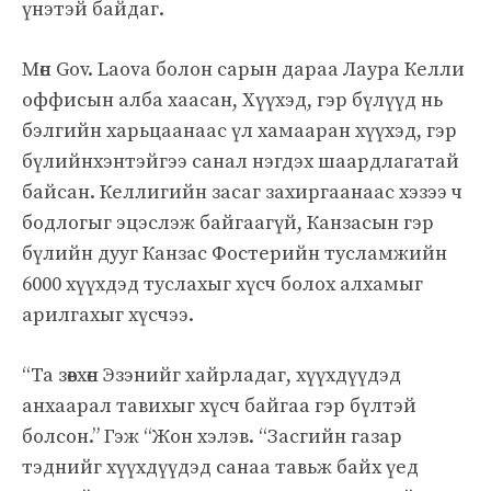
үнэтэй байдаг.
Мөн Gov. Laova болон сарын дараа Лаура Келли
оффисын алба хаасан, Хүүхэд, гэр бүлүүд нь
бэлгийн харьцаанаас үл хамааран хүүхэд, гэр
бүлийнхэнтэйгээ санал нэгдэх шаардлагатай
байсан. Келлигийн засаг захиргаанаас хэзээ ч
бодлогыг эцэслэж байгаагүй, Канзасын гэр
бүлийн дууг Канзас Фостерийн тусламжийн
6000 хүүхдэд туслахыг хүсч болох алхамыг
арилгахыг хүсчээ.
“Та зөвхөн Эзэнийг хайрладаг, хүүхдүүдэд
анхаарал тавихыг хүсч байгаа гэр бүлтэй
болсон.” Гэж “Жон хэлэв. “Засгийн газар
тэднийг хүүхдүүдэд санаа тавьж байх үед