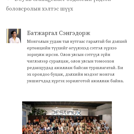
боловсролын хэлтэс шүүх
Батжаргал Сэнгэдорж
Монголын уудам тал нутгаас гаралтай би дэлхий
ертөнцийн түүхийг өгүүлэхэд сэтгэл зүрхээ
зориулж ирсэн. Олон улсын сэтгүүл зүйн
чиглэлээр суралцаж, олон улсын томоохон
редакцуудад ажиллаж байсан туршлагатай. Би
эх орондоо буцаж, дэлхийн мэдээг монгол
уншигчдад хүргэх зорилготой ажиллаж байна.