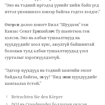
“Энэ нь тэдний иргэдэд үүнийг хийж байх үед
итгэл үнэмшилээ хэвээр байгаа гэдгээ хэлдэг.”
Өнгөрсөн долоо хоногт Билл “Шуудхэн” гэж
Канзас Сенат Ерөнхийлөгч Ty masterson гэж
хэлсэн. Энэ нь албан тушаалтнууд нь
хүүхдүүдийг хоол хүнс, аюулгүй байшинтай
болохын тулд албан тушаалтнуудад үзэл
сурталыг хэрэгжүүлдэггүй.
“Эдгээр хүүхдүүд нь тэдний хамгийн эмзэг
байдалд байгаа, зөв ​​үү? “Бид зөвхөн хүүхдүүдийг
хамгаалах ёстой.”
Betrachten Sie den Körper
DOJ нь Crandgender бодлогын үндсэн