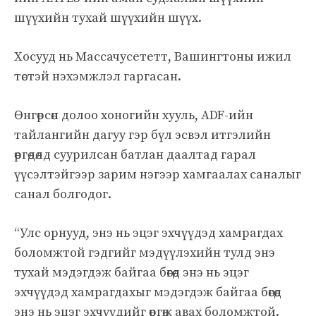
шүүхийн тухай шүүхийн шүүх.
Хосууд нь Массачусететт, Вашингтоны ижил
төстэй нэхэмжлэл гаргасан.
Өнгөрсөн долоо хоногийн хууль, ADF-ийн
тайлангийн дагуу гэр бүл эсвэл итгэлийн
өргөдөлд суурилсан батлан ​​даалтад гарал
үүсэлтэйгээр зарим нэгээр хамгаалах саналыг
санал болгодог.
“Улс орнууд, энэ нь эцэг эхчүүдэд хамрагдах
боломжтой гэдгийг мэдүүлэхийн тулд энэ
тухай мэдэгдэж байгаа бөгөөд энэ нь эцэг
эхчүүдэд хамрагдахыг мэдэгдэж байгаа бөгөөд
энэ нь эцэг эхчүүдийг өргөж авах боломжтой.