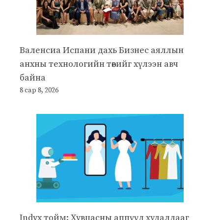
Валенсиа Испани дахь Бизнес аяллын
анхны технологийн төвийг хүлээн авч
байна
8 сар 8, 2026
Indyx тойм: Хувцасны аппүүд худалдааг