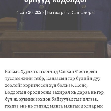
4 сар 20, 2025
| Батжаргал Сэнгэдорж
Канзас Хууль тогтоогчид Саяхан Фостерын
тусламжийн төлбөр, Канзасын гэр бүлийн дуу
хоолойг хориглосон хүн болжээ. Жонс,
Бодлогын оролцооны захирал нь дараа нь гэр
бүл нь хувийн зохион байгуулалтыг илгээв,
гэхдээ энэ нь тэдэнд мянга мянган долларын