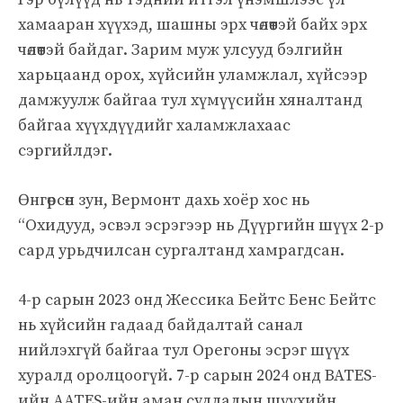
хамааран хүүхэд, шашны эрх чөлөөтэй байх эрх
чөлөөтэй байдаг. Зарим муж улсууд бэлгийн
харьцаанд орох, хүйсийн уламжлал, хүйсээр
дамжуулж байгаа тул хүмүүсийн хяналтанд
байгаа хүүхдүүдийг халамжлахаас
сэргийлдэг.
Өнгөрсөн зун, Вермонт дахь хоёр хос нь
“Охидууд, эсвэл эсрэгээр нь Дүүргийн шүүх 2-р
сард урьдчилсан сургалтанд хамрагдсан.
4-р сарын 2023 онд Жессика Бейтс Бенс Бейтс
нь хүйсийн гадаад байдалтай санал
нийлэхгүй байгаа тул Орегоны эсрэг шүүх
хуралд оролцоогүй. 7-р сарын 2024 онд BATES-
ийн AATES-ийн аман судлалын шүүхийн