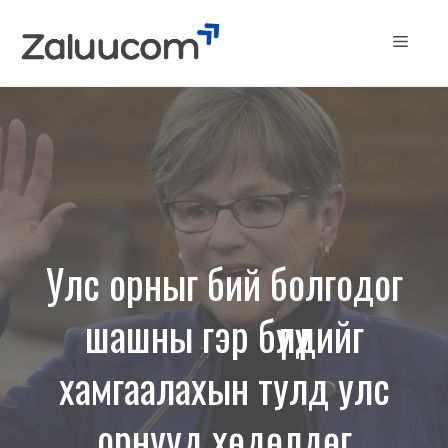
Skip
to
Menu
content
Улс орныг бий болгодог
шашны гэр бүлүүдийг
хамгаалахын тулд улс
орнууд хөдөлдөг