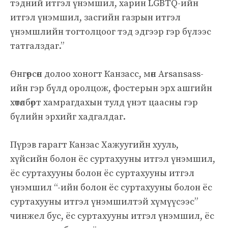
тэдний итгэл үнэмшил, харин LGBTQ-ийн
итгэл үнэмшил, засгийн газрын итгэл
үнэмшлийн тогтолцоог тэд эдгээр гэр бүлээс
татгалздаг.”
Өнгөрсөн долоо хоногт Канзасс, мөн Arsansass-
ийн гэр бүлд оролцож, фостерын эрх ашгийн
хөтөлбөрт хамрагдахын тулд үнэт цаасны гэр
бүлийн эрхийг хадгалдаг.
Пүрэв гарагт Канзас Хажуугийн хууль,
хүйсийн болон ёс суртахууны итгэл үнэмшил,
ёс суртахууны болон ёс суртахууны итгэл
үнэмшил “-ийн болон ёс суртахууны болон ёс
суртахууны итгэл үнэмшилтэй хүмүүсээс”
чинжел бус, ёс суртахууны итгэл үнэмшил, ёс