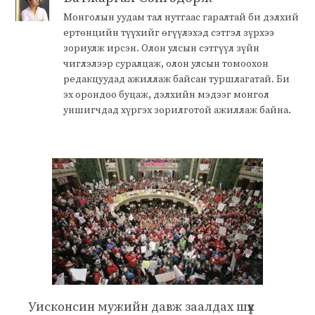
Монголын уудам тал нутгаас гаралтай би дэлхий
ертөнцийн түүхийг өгүүлэхэд сэтгэл зүрхээ
зориулж ирсэн. Олон улсын сэтгүүл зүйн
чиглэлээр суралцаж, олон улсын томоохон
редакцуудад ажиллаж байсан туршлагатай. Би
эх орондоо буцаж, дэлхийн мэдээг монгол
уншигчдад хүргэх зорилготой ажиллаж байна.
Уисконсин мужийн давж заалдах шүүх