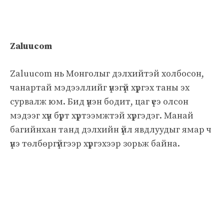
Zaluucom
Zaluucom нь Монголыг дэлхийтэй холбосон,
чанартай мэдээллийг үнэгүй хүргэх таны эх
сурвалж юм. Бид үнэн бодит, цаг үеэ олсон
мэдээг хүн бүрт хүртээмжтэй хүргэдэг. Манай
багийнхан танд дэлхийн үйл явдлуудыг ямар ч
үнэ төлбөргүйгээр хүргэхээр зорьж байна.