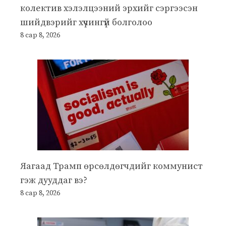
колектив хэлэлцээний эрхийг сэргээсэн
шийдвэрийг хүчингүй болголоо
8 сар 8, 2026
Яагаад Трамп өрсөлдөгчдийг коммунист
гэж дууддаг вэ?
8 сар 8, 2026