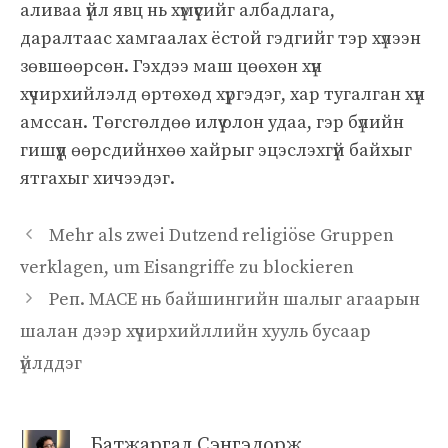
аливаа үйл явц нь хүмүүсийг албадлага,
даралтаас хамгаалах ёстой гэдгийг тэр хүлээн
зөвшөөрсөн. Гэхдээ маш цөөхөн хүн
хүчирхийлэлд өртөхөд хүргэдэг, хар тугалган хүн
амссан. Төгсгөлдөө илүү олон удаа, гэр бүлийн
гишүүд өөрсдийнхөө хайрыг эцэслэхгүй байхыг
ятгахыг хичээдэг.
Mehr als zwei Dutzend religiöse Gruppen
verklagen, um Eisangriffe zu blockieren
Реп. MACE нь байшингийн шалыг агаарын
шалан дээр хүчирхийллийн хууль бусаар
үйлддэг
Батжаргал Сэнгэдорж