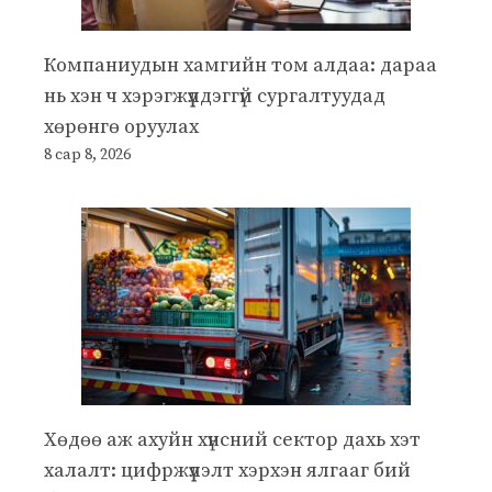
Компаниудын хамгийн том алдаа: дараа
нь хэн ч хэрэгжүүлдэггүй сургалтуудад
хөрөнгө оруулах
8 сар 8, 2026
Хөдөө аж ахуйн хүнсний сектор дахь хэт
халалт: цифржүүлэлт хэрхэн ялгааг бий