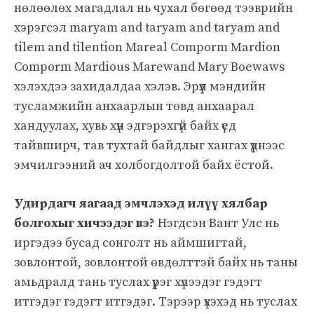
нөлөөлөх магадлал нь чухал бөгөөд тээврийн
хэрэгсэл maryam and taryam and taryam and
tilem and tilention Mareal Comporm Mardion
Comporm Mardious Marewand Mary Boewaws
хэлэхдээ захидалдаа хэлэв. Эрүүл мэндийн
тусламжийн анхаарлын төвд анхаарал
хандуулах, хувь хүн эдгэрэхгүй байх үед
тайвширч, тав тухтай байдлыг хангах үүднээс
эмчилгээний ач холбогдолтой байх ёстой.
Удирдагч яагаад эмчлэхэд илүү хялбар
болгохыг хичээдэг вэ?
Нэгдсэн Вант Улс нь
иргэдээ бусад сонголт нь аймшигтай,
зовлонтой, зовлонтой өвдөлттэй байх нь таны
амьдралд тань туслах үүрэг хүлээдэг гэдэгт
итгэдэг гэдэгт итгэдэг. Тэрээр үхэхэд нь туслах