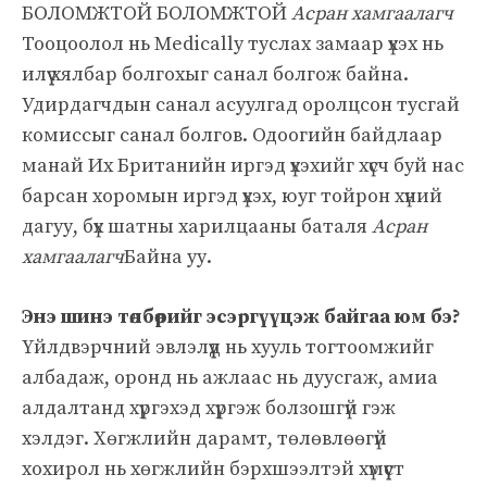
БОЛОМЖТОЙ БОЛОМЖТОЙ
Асран хамгаалагч
Тооцоолол нь Medically туслах замаар үхэх нь
илүү хялбар болгохыг санал болгож байна.
Удирдагчдын санал асуулгад оролцсон тусгай
комиссыг санал болгов. Одоогийн байдлаар
манай Их Британийн иргэд үхэхийг хүсч буй нас
барсан хоромын иргэд үхэх, юуг тойрон хүний ​​
дагуу, бүх шатны харилцааны баталя
Асран
хамгаалагч
Байна уу.
Энэ шинэ төлбөрийг эсэргүүцэж байгаа юм бэ?
Үйлдвэрчний эвлэлүүд нь хууль тогтоомжийг
албадаж, оронд нь ажлаас нь дуусгаж, амиа
алдалтанд хүргэхэд хүргэж болзошгүй гэж
хэлдэг. Хөгжлийн дарамт, төлөвлөөгүй
хохирол нь хөгжлийн бэрхшээлтэй хүмүүст