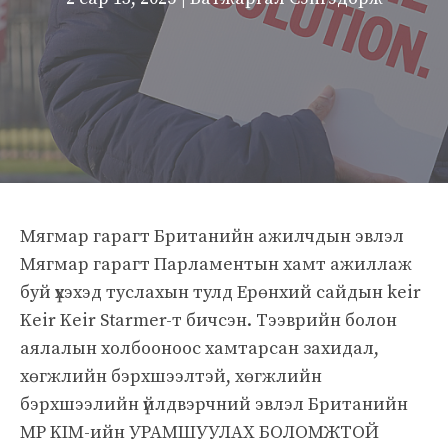
Мягмар гарагт Британийн ажилчдын эвлэл
Мягмар гарагт Парламентын хамт ажиллаж
буй үхэхэд туслахын тулд Ерөнхий сайдын keir
Keir Keir Starmer-т бичсэн. Тээврийн болон
аялалын холбооноос хамтарсан захидал,
хөгжлийн бэрхшээлтэй, хөгжлийн
бэрхшээлийн үйлдвэрчний эвлэл Британийн
MP KIM-ийн УРАМШУУЛАХ БОЛОМЖТОЙ