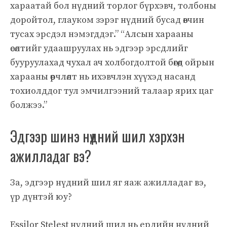
хараатай бол нүдний торлог бүрхэвч, толбоны
доройтол, глауком зэрэг нүдний бусад өвчин
тусах эрсдэл нэмэгддэг.” “Алсын харааны
өсөлтийг удаашруулах нь эдгээр эрсдлийг
бууруулахад чухал ач холбогдолтой бөгөөд ойрын
харааны өөрчлөлт нь ихэвчлэн хүүхэд насанд
тохиолддог тул эмчилгээний талаар ярих цаг
болжээ.”
Эдгээр шинэ нүдний шил хэрхэн
ажилладаг вэ?
За, эдгээр нүдний шил яг яаж ажилладаг вэ,
үр дүнтэй юу?
Essilor Stelest нүдний шил нь ердийн нүдний