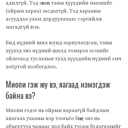
адилгүй. Тэд зөвхөн таны хүүхдийн миопийг
(ойрын хараа) засдаггүй. Тэд харааны
асуудлаа улам дордуулахаас сэргийлж
магадгүй юм.
Бид нүдний шил юунд зориулагдсан, таны
хүүхэд энэ нүдний шилд тохирох эсэхийг
ойлгоход туслахын тулд хүүхдийн нүдний эмч
хоёртой холбогдлоо.
Миопи гэж юу вэ, яагаад нэмэгдэж
байна вэ?
Миопи гэдэг нь ойрын хараагүй байдлын
анагаах ухааны нэр томъёо бөгөөд энэ нь
объектууд чамаас хол байх тусам бүдэгрэхийг