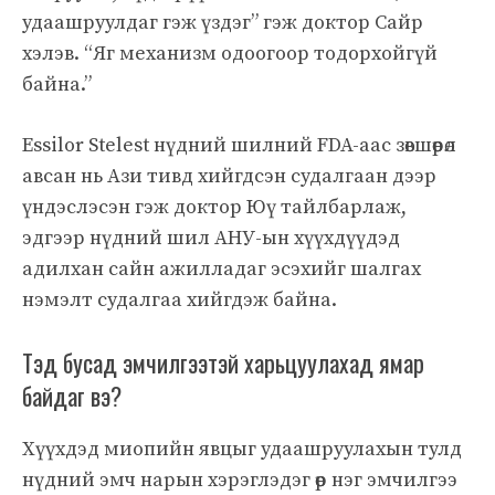
удаашруулдаг гэж үздэг” гэж доктор Сайр
хэлэв. “Яг механизм одоогоор тодорхойгүй
байна.”
Essilor Stelest нүдний шилний FDA-аас зөвшөөрөл
авсан нь Ази тивд хийгдсэн судалгаан дээр
үндэслэсэн гэж доктор Юү тайлбарлаж,
эдгээр нүдний шил АНУ-ын хүүхдүүдэд
адилхан сайн ажилладаг эсэхийг шалгах
нэмэлт судалгаа хийгдэж байна.
Тэд бусад эмчилгээтэй харьцуулахад ямар
байдаг вэ?
Хүүхдэд миопийн явцыг удаашруулахын тулд
нүдний эмч нарын хэрэглэдэг өөр нэг эмчилгээ