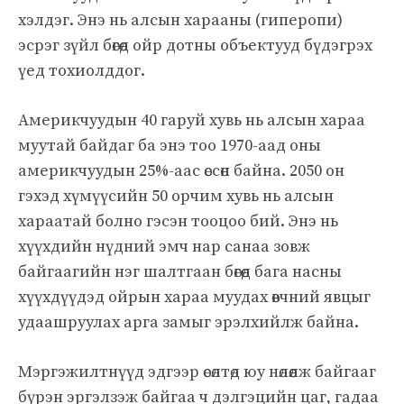
хэлдэг. Энэ нь алсын харааны (гиперопи)
эсрэг зүйл бөгөөд ойр дотны объектууд бүдэгрэх
үед тохиолддог.
Америкчуудын 40 гаруй хувь нь алсын хараа
муутай байдаг ба энэ тоо 1970-аад оны
америкчуудын 25%-аас өссөн байна. 2050 он
гэхэд хүмүүсийн 50 орчим хувь нь алсын
хараатай болно гэсэн тооцоо бий.
Энэ нь
хүүхдийн нүдний эмч нар санаа зовж
байгаагийн нэг шалтгаан бөгөөд бага насны
хүүхдүүдэд ойрын хараа муудах өвчний явцыг
удаашруулах арга замыг эрэлхийлж байна.
Мэргэжилтнүүд эдгээр өсөлтөд юу нөлөөлж байгааг
бүрэн эргэлзэж байгаа ч дэлгэцийн цаг, гадаа