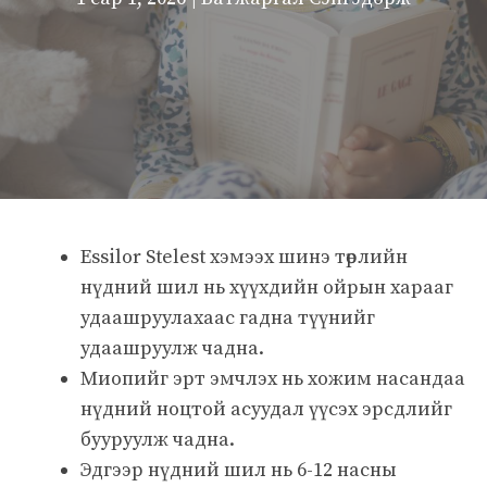
Essilor Stelest хэмээх шинэ төрлийн
нүдний шил нь хүүхдийн ойрын харааг
удаашруулахаас гадна түүнийг
удаашруулж чадна.
Миопийг эрт эмчлэх нь хожим насандаа
нүдний ноцтой асуудал үүсэх эрсдлийг
бууруулж чадна.
Эдгээр нүдний шил нь 6-12 насны