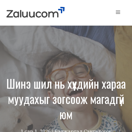
Skip
to
Menu
content
Шинэ шил нь хүүхдийн хараа
муудахыг зогсоож магадгүй
юм
1 сар 1, 2026
| Батжаргал Сэнгэдорж