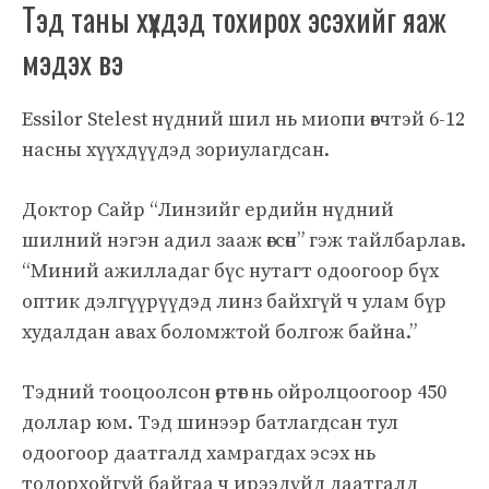
Тэд таны хүүхдэд тохирох эсэхийг яаж
мэдэх вэ
Essilor Stelest нүдний шил нь миопи өвчтэй 6-12
насны хүүхдүүдэд зориулагдсан.
Доктор Сайр “Линзийг ердийн нүдний
шилний нэгэн адил зааж өгсөн” гэж тайлбарлав.
“Миний ажилладаг бүс нутагт одоогоор бүх
оптик дэлгүүрүүдэд линз байхгүй ч улам бүр
худалдан авах боломжтой болгож байна.”
Тэдний тооцоолсон өртөг нь ойролцоогоор 450
доллар юм.
Тэд шинээр батлагдсан тул
одоогоор даатгалд хамрагдах эсэх нь
тодорхойгүй байгаа ч ирээдүйд даатгалд