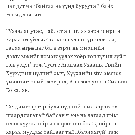
цаг дутмаг байгаа нь үүнд буруутай байх
магадлалтай.
“Ухаалаг утас, таблет ашиглах зэрэг ойрын
харааны үйл ажиллагаа удаан үргэлжлэх,
гадаа өнгөрөөх цаг бага зэрэг нь миопийн
давтамжийг нэмэгдүүлэх хоёр гол хүчин зүйл
гэж үздэг” гэж Туфтс Анагаах Ухааны Төвийн
Хүүхдийн нүдний эмч, Хүүхдийн strabismus
үйлчилгээний захирал, Анагаах ухаан Силвиа
Ёо хэлэв.
“Хэдийгээр гэр бүлд нүдний шил хэрэглэх
шаардлагатай байсан ч энэ нь яагаад ийм
олон хүүхэд ойрын хараатай болж, ойрын
хараа муудаж байгааг тайлбарлахгүй” гэж