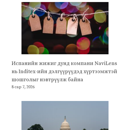
Испанийн жижиг дунд компани NaviLens
нь Inditex-ийн дэлгүүрүүдэд хүртээмжтэй
шошголыг нэвтрүүлж байна
8 сар 7, 2026