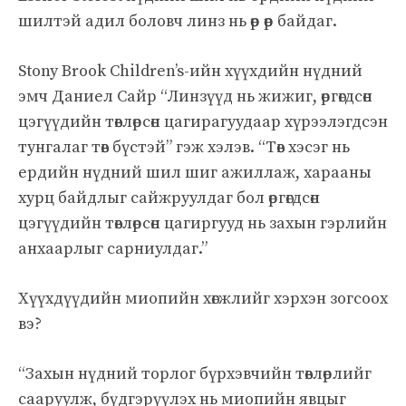
шилтэй адил боловч линз нь өөр өөр байдаг.
Stony Brook Children’s-ийн хүүхдийн нүдний
эмч Даниел Сайр “Линзүүд нь жижиг, өргөгдсөн
цэгүүдийн төвлөрсөн цагирагуудаар хүрээлэгдсэн
тунгалаг төв бүстэй” гэж хэлэв. “Төв хэсэг нь
ердийн нүдний шил шиг ажиллаж, харааны
хурц байдлыг сайжруулдаг бол өргөгдсөн
цэгүүдийн төвлөрсөн цагиргууд нь захын гэрлийн
анхаарлыг сарниулдаг.”
Хүүхдүүдийн миопийн хөгжлийг хэрхэн зогсоох
вэ?
“Захын нүдний торлог бүрхэвчийн төвлөрлийг
сааруулж, бүдгэрүүлэх нь миопийн явцыг