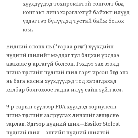
хүүхдүүдэд тохиромжтой сонголт бөгөөд
контакт линз хэрэглэхгүй байхыг илүүд
үздэг гэр бүлүүдэд тустай байж болох
юм.
Бидний олонх нь (*гараа өргөх*) хүүхдийн
нүдний шилийг мэддэг тул бяцхан үрсдээ
авахаас өөр аргагүй болсон. Гэхдээ зах зээлд
шинэ төрлийн нүдний шил гарч ирсэн бөгөөд энэ
нь бага насны хүүхдүүдэд тод харагдахад
хялбар болгохоос гадна илүү сайн зүйл юм.
9-р сарын сүүлээр FDA хүүхдэд зориулсан
шинэ төрлийн залруулах линзийг зөвшөөрснөө
зарлав. Эдгээр нүдний шил—Essilor Stelest
нүдний шил— энгийн нүдний шилтэй