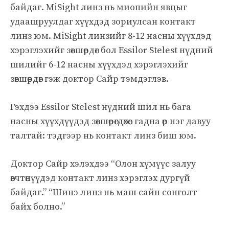
байдаг. MiSight линз нь миопийн явцыг
удаашруулдаг хүүхдэд зориулсан контакт
линз юм.
MiSight линзийг 8-12 насны хүүхдэд
хэрэглэхийг зөвшөөрдөг бол Essilor Stelest нүдний
шилийг 6-12 насны хүүхдэд хэрэглэхийг
зөвшөөрдөг гэж доктор Сайр тэмдэглэв.
Гэхдээ Essilor Stelest нүдний шил нь бага
насны хүүхдүүдэд зөвшөөрөгдөхөөс гадна өөр нэг давуу
талтай: тэдгээр нь контакт линз биш юм.
Доктор Сайр хэлэхдээ “Олон хүмүүс залуу
өвчтөнүүдэд контакт линз хэрэглэх дургүй
байдаг.” “Шинэ линз нь маш сайн сонголт
байх болно.”