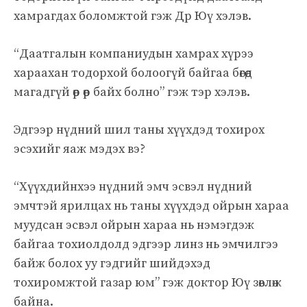
хамрагдах боломжтой гэж Др Юү хэлэв.
“Даатгалын компаниудын хамрах хүрээ
хараахан тодорхой болоогүй байгаа бөгөөд
магадгүй өөр өөр байх болно” гэж тэр хэлэв.
Эдгээр нүдний шил таны хүүхдэд тохирох
эсэхийг яаж мэдэх вэ?
“Хүүхдийнхээ нүдний эмч эсвэл нүдний
эмчтэй ярилцах нь таны хүүхдэд ойрын хараа
муудсан эсвэл ойрын хараа нь нэмэгдэж
байгаа тохиолдолд эдгээр линз нь эмчилгээ
байж болох уу гэдгийг шийдэхэд
тохиромжтой газар юм” гэж доктор Юү зөвлөж
байна.