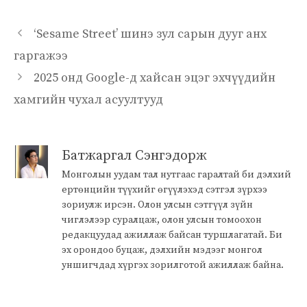
‘Sesame Street’ шинэ зул сарын дууг анх
гаргажээ
2025 онд Google-д хайсан эцэг эхчүүдийн
хамгийн чухал асуултууд
Батжаргал Сэнгэдорж
Монголын уудам тал нутгаас гаралтай би дэлхий
ертөнцийн түүхийг өгүүлэхэд сэтгэл зүрхээ
зориулж ирсэн. Олон улсын сэтгүүл зүйн
чиглэлээр суралцаж, олон улсын томоохон
редакцуудад ажиллаж байсан туршлагатай. Би
эх орондоо буцаж, дэлхийн мэдээг монгол
уншигчдад хүргэх зорилготой ажиллаж байна.