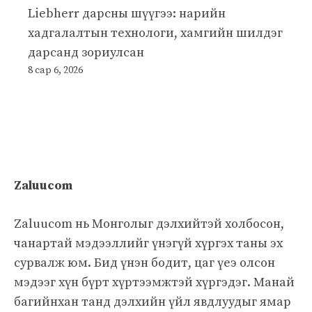
Liebherr дарсны шүүгээ: нарийн
хадгалалтын технологи, хамгийн шилдэг
дарсанд зориулсан
8 сар 6, 2026
Zaluucom
Zaluucom нь Монголыг дэлхийтэй холбосон,
чанартай мэдээллийг үнэгүй хүргэх таны эх
сурвалж юм. Бид үнэн бодит, цаг үеэ олсон
мэдээг хүн бүрт хүртээмжтэй хүргэдэг. Манай
багийнхан танд дэлхийн үйл явдлуудыг ямар