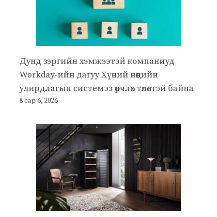
Дунд зэргийн хэмжээтэй компаниуд
Workday-ийн дагуу Хүний нөөцийн
удирдлагын системээ өөрчлөх төлөвтэй байна
8 сар 6, 2026