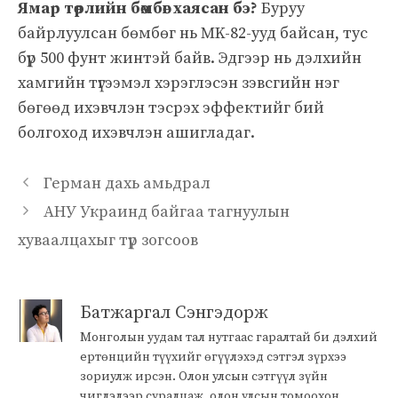
Ямар төрлийн бөмбөг хаясан бэ?
Буруу
байрлуулсан бөмбөг нь MK-82-ууд байсан, тус
бүр 500 фунт жинтэй байв. Эдгээр нь дэлхийн
хамгийн түгээмэл хэрэглэсэн зэвсгийн нэг
бөгөөд ихэвчлэн тэсрэх эффектийг бий
болгоход ихэвчлэн ашигладаг.
Герман дахь амьдрал
АНУ Украинд байгаа тагнуулын
хуваалцахыг түр зогсоов
Батжаргал Сэнгэдорж
Монголын уудам тал нутгаас гаралтай би дэлхий
ертөнцийн түүхийг өгүүлэхэд сэтгэл зүрхээ
зориулж ирсэн. Олон улсын сэтгүүл зүйн
чиглэлээр суралцаж, олон улсын томоохон