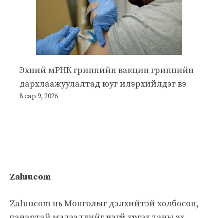
Эхний мРНК гриппийн вакцин гриппийн
дархлаажуулалтад юуг илэрхийлдэг вэ
8 сар 9, 2026
Zaluucom
Zaluucom нь Монголыг дэлхийтэй холбосон,
чанартай мэдээллийг үнэгүй хүргэх таны эх