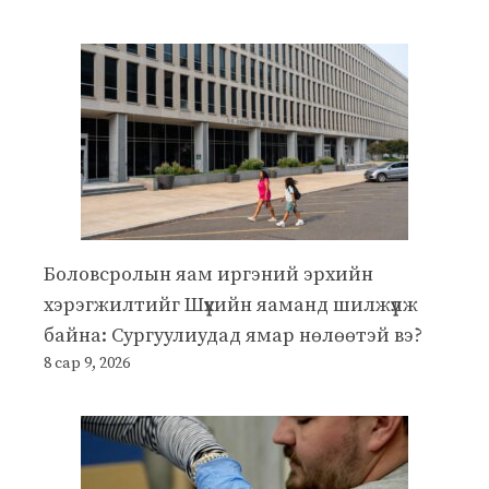
Боловсролын яам иргэний эрхийн
хэрэгжилтийг Шүүхийн яаманд шилжүүлж
байна: Сургуулиудад ямар нөлөөтэй вэ?
8 сар 9, 2026