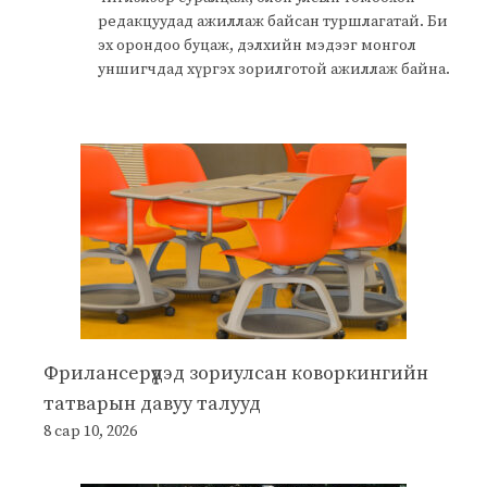
редакцуудад ажиллаж байсан туршлагатай. Би
эх орондоо буцаж, дэлхийн мэдээг монгол
уншигчдад хүргэх зорилготой ажиллаж байна.
Фрилансерүүдэд зориулсан коворкингийн
татварын давуу талууд
8 сар 10, 2026