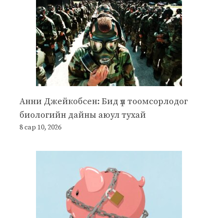
Анни Джейкобсен: Бид үл тоомсорлодог
биологийн дайны аюул тухай
8 сар 10, 2026