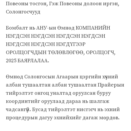
Повеоны тосгон, Гэж Повеоны долоон иргэн,
Солонгосчууд
Бомбалт нь АНУ-ын Өмнөд КОМПАНИЙН
НЭГДСЭН НЭГДСЭН НЭГДСЭН НЭГДСЭН
НЭГДСЭН НЭГДСЭН НЭГДҮГЭЭР
ОРОЛЦОГЧДЫН ТӨЛӨВЛӨГӨӨ, ОРОЛЦОГЧ,
2025 БАЯРЛАЛАА.
Өмнөд Солонгосын Агаарын цэргийн хүчний
албан тушаалтан албан тушаалтан Прайерын
тийрэлтэт онгоц уналтад оруулсан буруу
координтийг оруулаад дараа нь шалгаж
чадсангүй. Бусад тийрэлтэт нисгэгч нь эхний
процедурын дагуу эхнийхийг дагаж мөрдөв.