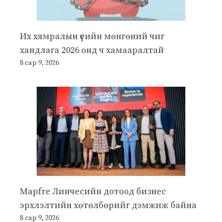
Их хямралын үеийн мөнгөний чиг
хандлага 2026 онд ч хамааралтай
8 сар 9, 2026
Mapfre Линчесийн дотоод бизнес
эрхлэлтийн хөтөлбөрийг дэмжиж байна
8 сар 9, 2026