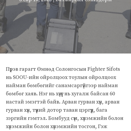
Пүрэв гарагт Өмнөд Солонгосын Fighter Sifots
нь SOOU-ийн ойролцоох тоулын ойролцоох
найман бөмбөгийг санамсаргүйгээр найман
бөмбөг хаяв. Нэг нь хүзүүг нь хугалж байсан 60
настай эмэгтэй байв. Арван гурван хүн, арван
гурван хүн, түүний дотор таван цэргүүд, бага
зэргийн гэмтэл. Бомбууд сүм, хүлэмжийн болон
хүлэмжийн болон хүлэмжийн тосгон, Гэж