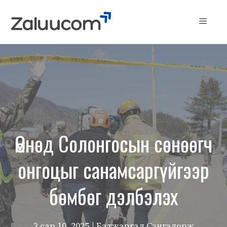
Skip
to
Menu
content
Өмнөд Солонгосын сөнөөгч
онгоцыг санамсаргүйгээр
бөмбөг дэлбэлэх
3 сар 10, 2025
| Батжаргал Сэнгэдорж