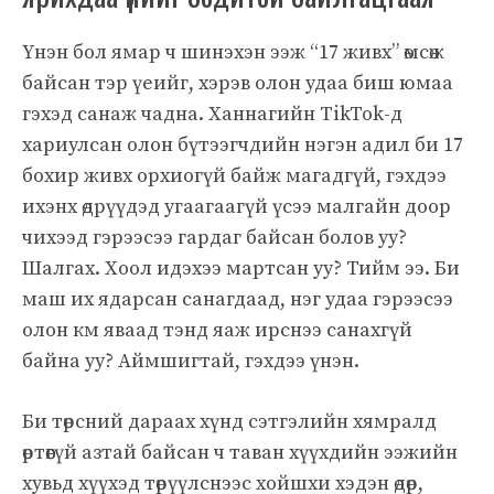
Үнэн бол ямар ч шинэхэн ээж “17 живх” өмсөж
байсан тэр үеийг, хэрэв олон удаа биш юмаа
гэхэд санаж чадна. Ханнагийн TikTok-д
хариулсан олон бүтээгчдийн нэгэн адил би 17
бохир живх орхиогүй байж магадгүй, гэхдээ
ихэнх өдрүүдэд угаагаагүй үсээ малгайн доор
чихээд гэрээсээ гардаг байсан болов уу?
Шалгах. Хоол идэхээ мартсан уу? Тийм ээ. Би
маш их ядарсан санагдаад, нэг удаа гэрээсээ
олон км яваад тэнд яаж ирснээ санахгүй
байна уу? Аймшигтай, гэхдээ үнэн.
Би төрсний дараах хүнд сэтгэлийн хямралд
өртөөгүй азтай байсан ч таван хүүхдийн ээжийн
хувьд хүүхэд төрүүлснээс хойшхи хэдэн өдөр,