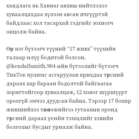
хандлага нь Ханнаг анхны нийтлэлээ
хуваалцахдаа хүлээн авсан ичгүүртэй
байдлаас хол тасархай гэдгийг зохиогч
онцолж байна.
Өөр нэг бүтээгч түүний “17 живх” түүхийн
талаар илүү бодитой болсон.
@kendallsmith.904-ийн бүтээлийг бүтээгч
ТикТок нулимс асгаруулан ярихдаа төрсний
дараах хар бараан бодолтой байгаагаа
зоригтойгоор хуваалцаж, 12 хоног шүршүүрт
ороогүй эмчээ дуудсан байна. Тэрээр 17 бохир
живхнийхээ төлөө ээжийгээ гутаахын оронд
төрсний дараах үеийн тэмцлийг хэвийн
болгохыг бусдыг уриалж байна.