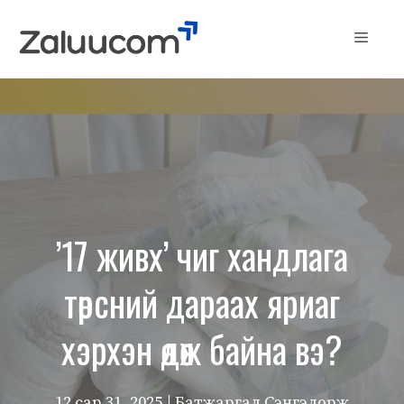
Skip
to
Menu
content
’17 живх’ чиг хандлага
төрсний дараах яриаг
хэрхэн өдөөж байна вэ?
12 сар 31, 2025
| Батжаргал Сэнгэдорж