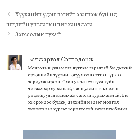
Хүүхдийн үдэшлэгийг эзэгнэж буй ид
шидийн унтлагын чиг хандлага
Зогсоолын тухай
Батжаргал Сэнгэдорж
Монголын уудам тал нутгаас гаралтай би дэлхий
ертөнцийн түүхийг өгүүлэхэд сэтгэл зүрхээ
зориулж ирсэн. Олон улсын сэтгүүл зүйн
чиглэлээр суралцаж, олон улсын томоохон
редакцуудад ажиллаж байсан туршлагатай. Би
эх орондоо буцаж, дэлхийн мэдээг монгол
уншигчдад хүргэх зорилготой ажиллаж байна.