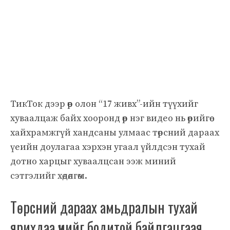
ТикТок дээр өөр олон “17 живх”-ийн түүхийг
хуваалцаж байх хооронд өөр нэг видео нь өөрийгөө
хайхрамжгүй хандсаны улмаас төрсний дараах
үеийн доулагаа хэрхэн угаал үйлдсэн тухай
дотно харцыг хуваалцсан ээж миний
сэтгэлийг хөдөлгөм.
Төрсний дараах амьдралын тухай
ярихдаа үүнийг бодитой байлгацгаая