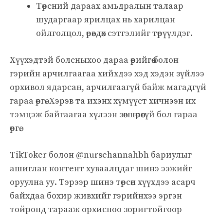
Төрсний дараах амьдралын талаар
шударгаар ярилцах нь харилцан
ойлголцол, өрөвдөх сэтгэлийг төрүүлдэг.
Хүүхэдтэй болсныхоо дараа өөрийгөө болон
гэрийн арчилгаагаа хийхдээ хэд хэдэн зүйлээ
орхивол ядарсан, арчилгаагүй байж магадгүй
гараа өргө. Хэрэв та ихэнх хүмүүст хичнээн их
тэмцэж байгаагаа хүлээн зөвшөөрөөгүй бол гараа
өргө.
TikToker болон @nursehannahbh бариулыг
ашиглан контент хуваалцдаг шинэ ээжийг
оруулна уу. Тэрээр шинэ төрсөн хүүхдээ асарч
байхдаа бохир живхийг гэрийнхээ эргэн
тойронд тарааж орхисноо зоригтойгоор