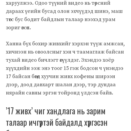
харуулжээ. Одоо түүний видео нь төрсний
дараах үеийн бусад олон эхчүүдэд шинэ, маш
төгс бус бодит байдлын талаар нээхэд урам
зориг өгсөн.
Ханна бүх бохир живхийг хэрхэн түүж амжсан,
хичнээн нь овоолсныг хэн ч таамаглаж байсан
тухай видео бичлэгт өгүүлдэг. Эхэндээ хоёр
хүүхдийн ээж энэ тоог 15 гэж бодсон ч үнэндээ
17 байсан бөгөөд хуучин живх кофены ширээн
дээр, доод давхарт шалан дээр, тэр дундаа
нярайн савны эргэн тойронд үлдсэн байв.
’17 живх’ чиг хандлага нь зарим
талаар ичгүүртэй байдалд хүргэсэн