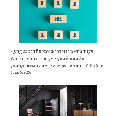
Дунд зэргийн хэмжээтэй компаниуд
Workday-ийн дагуу Хүний нөөцийн
удирдлагын системээ өөрчлөх төлөвтэй байна
8 сар 6, 2026