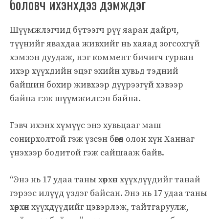
боловч ихэнхдээ дэмждэг
Шүүмжлэгчид бүтээгч рүү яаран дайрч,
түүнийг явахдаа живхийг нь хаяад зогсохгүй
хэмээн дуудаж, нэг коммент бичигч гурван
ихэр хүүхдийн эцэг эхийн хувьд тэдний
байшин бохир живхээр дүүрээгүй хэвээр
байна гэж шүүмжилсэн байна.
Гэвч ихэнх хүмүүс энэ хувьцааг маш
сонирхолтой гэж үзсэн бөгөөд олон хүн Ханнаг
үнэхээр бодитой гэж сайшааж байв.
“Энэ нь 17 удаа таны хөөрхөн хүүхдүүдийг танай
гэрээс илүүд үздэг байсан. Энэ нь 17 удаа таны
хөөрхөн хүүхдүүдийг цэвэрлэж, тайтгаруулж,