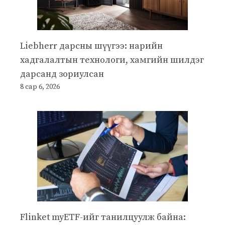
Liebherr дарсны шүүгээ: нарийн
хадгалалтын технологи, хамгийн шилдэг
дарсанд зориулсан
8 сар 6, 2026
Flinket myETF-ийг танилцуулж байна: