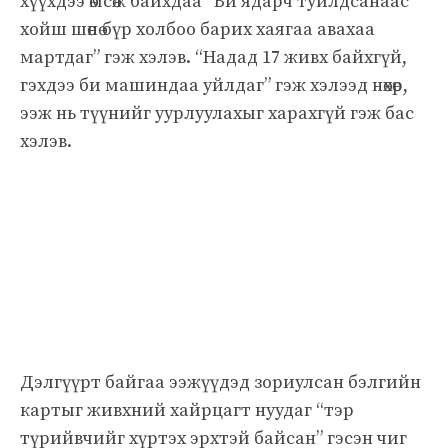
хүүхдээ өмсөж байхдаа “Би ядарч туйлдсанаас
хойш шөнө бүр холбоо барих хаягаа авахаа
мартдаг” гэж хэлэв. “Надад 17 живх байхгүй,
гэхдээ би машиндаа уйлдаг” гэж хэлээд нөхөр,
ээж нь түүнийг уурлуулахыг харахгүй гэж бас
хэлэв.
Дэлгүүрт байгаа ээжүүдэд зориулсан бэлгийн
картыг живхний хайрцагт нуудаг “тэр
түрийвчийг хүртэх эрхтэй байсан” гэсэн чиг