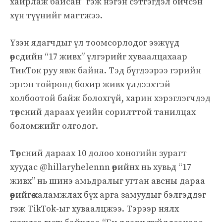
хайрлаж байсан” гэж нэгэн сэтгэгдэл бичсэн
хүн түүнийг магтжээ.
Үзэн ядагчдыг үл тоомсорлодог ээжүүд
өөрсдийн “17 живх” үлгэрийг хуваалцахаар
ТикТок руу явж байна. Тэд бүгдээрээ гэрийн
эргэн тойронд бохир живх үлдээхтэй
холбоотой байж болохгүй, харин хэрэглэгчдэд
төрсний дараах үеийн сорилттой танилцах
боломжийг олгодог.
Төрсний дараах 10 долоо хоногийн зурагт
хуудас @hillaryhelennn өөрийнх нь хувьд “17
живх” нь шинэ амьдралыг угтан авсны дараа
өөрийгөө халамжлах бүх арга замуудыг бэлгэддэг
гэж TikTok-ыг хуваалцжээ. Тэрээр нялх