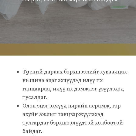
Төрсний дараах бэрхшээлийг хуваалцах
нь шинэ эцэг эхчүүдэд илүү их
ганцаараа, илүү их дэмжлэг үзүүлэхэд
тусалдаг.
Олон эцэг эхчүүд нярайн асрамж, гэр
ахуйн ажлыг тэнцвэржүүлэхэд
тулгардаг бэрхшээлүүдтэй холбоотой
байдаг.