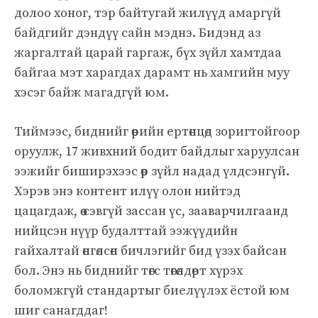
долоо хоног, тэр байтугай жилүүд амаргүй
байдгийг дэндүү сайн мэднэ. Бидэнд аз
жаргалтай царай гаргаж, бүх зүйл хамтдаа
байгаа мэт харагдах дарамт нь хамгийн муу
хэсэг байж магадгүй юм.
Тиймээс, биднийг өөрийн ертөнцөд зоригтойгоор
оруулж, 17 живхний бодит байдлыг харуулсан
ээжийг биширэхээс өөр зүйл надад үлдсэнгүй.
Хэрэв энэ контент илүү олон нийтэд
цацагдаж, өө сэвгүй зассан үс, зааварчилгаанд
нийцсэн нүүр будалттай ээжүүдийн
гайхалтай өнгөлсөн бичлэгийг бид үзэх байсан
бол. Энэ нь биднийг төгс төгөлдөрт хүрэх
боломжгүй стандартыг биелүүлэх ёстой юм
шиг санагддаг!