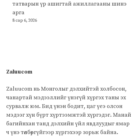
татварын үр ашигтай ажиллагааны шинэ
арга
8 сар 6, 2026
Zaluucom
Zaluucom нь Монголыг дэлхийтэй холбосон,
чанартай мэдээллийг үнэгүй хүргэх таны эх
сурвалж юм. Бид үнэн бодит, цаг үеэ олсон
мэдээг хүн бүрт хүртээмжтэй хүргэдэг. Манай
багийнхан танд дэлхийн үйл явдлуудыг ямар
ч үнэ төлбөргүйгээр хүргэхээр зорьж байна.