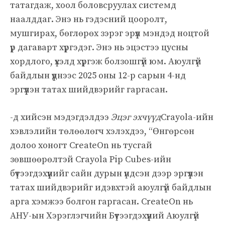
татагдаж, хоол боловсруулах системд
наалддаг. Энэ нь гэдэсний цооролт,
мушгирах, бөглөрөх зэрэг эрүүл мэндэд ноцтой
үр дагаварт хүргэдэг. Энэ нь эцэстээ цусны
хордлого, үхэлд хүргэж болзошгүй юм. Аюулгүй
байдлын үүднээс 2025 оны 12-р сарын 4-нд
эргүүлэн татах шийдвэрийг гаргасан.
-д хийсэн мэдэгдэлдээ
Эцэг эхчүүд
Crayola-ийн
хэвлэлийн төлөөлөгч хэлэхдээ, “Өнгөрсөн
долоо хоногт CreateOn нь тусгай
зөвшөөрөлтэй Crayola Pip Cubes-ийн
бүтээгдэхүүнийг сайн дурын үндсэн дээр эргүүлэн
татах шийдвэрийг идэвхтэй аюулгүй байдлын
арга хэмжээ болгон гаргасан. CreateOn нь
АНУ-ын Хэрэглэгчийн Бүтээгдэхүүний Аюулгүй