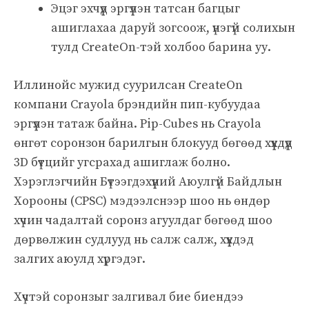
Эцэг эхчүүд эргүүлэн татсан багцыг
ашиглахаа даруй зогсоож, үнэгүй солихын
тулд CreateOn-тэй холбоо барина уу.
Иллинойс мужид суурилсан CreateOn
компани Crayola брэндийн пип-кубуудаа
эргүүлэн татаж байна. Pip-Cubes нь Crayola
өнгөт соронзон барилгын блокууд бөгөөд хүүхдүүд
3D бүтцийг угсрахад ашиглаж болно.
Хэрэглэгчийн Бүтээгдэхүүний Аюулгүй Байдлын
Хорооны (CPSC) мэдээлснээр шоо нь өндөр
хүчин чадалтай соронз агуулдаг бөгөөд шоо
дөрвөлжин судлууд нь салж салж, хүүхдэд
залгих аюулд хүргэдэг.
Хүчтэй соронзыг залгивал бие биендээ