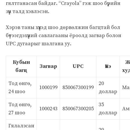
гялтганасан байдаг. “Crayola” гэж шоо бүрийн
зүүн талд хэвлэсэн.
Хэрэв таны хүүхэд шоо дөрвөлжин багцтай бол
бүтээгдэхүүний савлагааны ёроолд загвар болон
UPC дугаарыг шалгана уу.
Кубын
Ж
Загвар
UPC
Үнэ
багц
ху
Тод өнгө,
20
1000199
850067300199
Ма
24 шоо
доллар
Тод өнгө,
35
1000243
850067300205
Ам
27 шоо
доллар
Гялалзсан
20