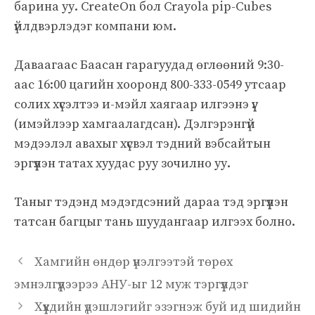
барина уу. CreateOn бол Crayola pip-Cubes
үйлдвэрлэдэг компани юм.
Даваагаас Баасан гарагуудад өглөөний 9:30-
аас 16:00 цагийн хооронд 800-333-0549 утсаар
солих хүсэлтээ и-мэйл хаягаар илгээнэ үү.
(имэйлээр хамгаалагдсан)
. Дэлгэрэнгүй
мэдээлэл авахыг хүсвэл тэдний вэбсайтын
эргүүлэн татах хуудас руу зочилно уу.
Таныг тэдэнд мэдэгдсэний дараа тэд эргүүлэн
татсан багцыг тань шуудангаар илгээх болно.
Хамгийн өндөр үнэлгээтэй төрөх
эмнэлгүүдээрээ АНУ-ыг 12 муж тэргүүлдэг
Хүүхдийн үдэшлэгийг эзэгнэж буй ид шидийн