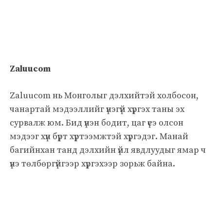
Zaluucom
Zaluucom нь Монголыг дэлхийтэй холбосон,
чанартай мэдээллийг үнэгүй хүргэх таны эх
сурвалж юм. Бид үнэн бодит, цаг үеэ олсон
мэдээг хүн бүрт хүртээмжтэй хүргэдэг. Манай
багийнхан танд дэлхийн үйл явдлуудыг ямар ч
үнэ төлбөргүйгээр хүргэхээр зорьж байна.