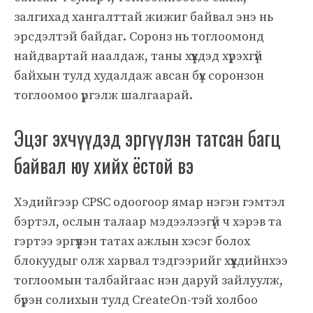
залгихад хангалттай жижиг байвал энэ нь
эрсдэлтэй байдаг. Соронз нь тоглоомонд
найдвартай наалдаж, таны хүүхдэд хүрэхгүй
байхын тулд худалдаж авсан бүх соронзон
тоглоомоо үргэлж шалгаарай.
Эцэг эхчүүдэд эргүүлэн татсан багц
байвал юу хийх ёстой вэ
Хэдийгээр CPSC одоогоор ямар нэгэн гэмтэл
бэртэл, ослын талаар мэдээлээгүй ч хэрэв та
гэртээ эргүүлэн татах ажлын хэсэг болох
блокуудыг олж харвал тэдгээрийг хүүхдийнхээ
тоглоомын талбайгаас нэн даруй зайлуулж,
бүрэн солихын тулд CreateOn-тэй холбоо