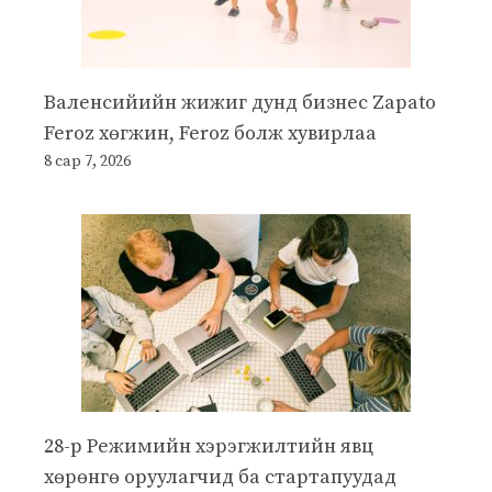
Валенсийийн жижиг дунд бизнес Zapato
Feroz хөгжин, Feroz болж хувирлаа
8 сар 7, 2026
28-р Режимийн хэрэгжилтийн явц
хөрөнгө оруулагчид ба стартапуудад