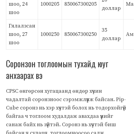
шоо, 24
1000205
850067300205
Ма
доллар
шоо
Гялалзсан
35
шоо, 27
1000250
850067300250
Ам
доллар
шоо
Соронзон тоглоомын тухайд юуг
анхаарах вэ
CPSC өнгөрсөн хугацаанд өндөр хүчин
чадалтай соронзноос сэрэмжлүүлж байсан. Pip-
Cube соронз нь хэр хүчтэй болох нь тодорхойгүй
байгаа ч тоглоом худалдаж авахдаа үүнийг
санаж байх нь зүйтэй. Соронз нь хүчтэй биш
байсан ч суларч, тоглоомноосоо салж,