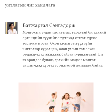
унтлагын чиг хандлага
Батжаргал Сэнгэдорж
Монголын уудам тал нутгаас гаралтай би дэлхий
ертөнцийн түүхийг өгүүлэхэд сэтгэл зүрхээ
зориулж ирсэн. Олон улсын сэтгүүл зүйн
чиглэлээр суралцаж, олон улсын томоохон
редакцуудад ажиллаж байсан туршлагатай. Би
эх орондоо буцаж, дэлхийн мэдээг монгол
уншигчдад хүргэх зорилготой ажиллаж байна.