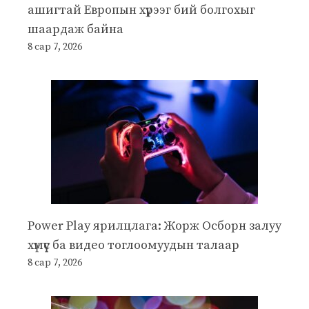
ашигтай Европын хүрээг бий болгохыг
шаардаж байна
8 сар 7, 2026
Power Play ярилцлага: Жорж Осборн залуу
хүмүүс ба видео тоглоомуудын талаар
8 сар 7, 2026