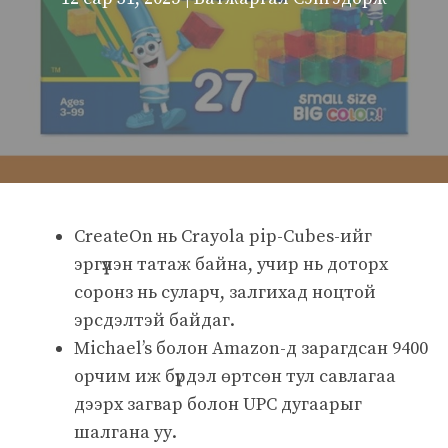
CreateOn нь Crayola pip-Cubes-ийг
эргүүлэн татаж байна, учир нь доторх
соронз нь суларч, залгихад ноцтой
эрсдэлтэй байдаг.
Michael’s болон Amazon-д зарагдсан 9400
орчим иж бүрдэл өртсөн тул савлагаа
дээрх загвар болон UPC дугаарыг
шалгана уу.