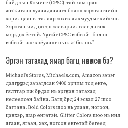
байдлын Комисс (CPSC)-тай хамтран
жижиглэн худалдаалагч болон хэрэглэгчийн
харилцааны талаар зохих алхмуудыг хийсэн.
Хэрэглэгчид өгсөн зааварчилгааг дагаж
мөрдөх ёстой. Үүнийг CPSC вэбсайт болон
вэбсайтаас хоёуланг нь олж болно.”
Эргэн татахад ямар багц нөлөөлсөн бэ?
Michael’s Stores, Michaels.com, Amazon зэрэг
дэлгүүрүүдэд зарагдсан 9400 орчим тод өнгө,
гялтгар иж бүрдэл нь эргүүлэн татахад
нөлөөлсөн байна. Багц бүрд 24 эсвэл 27 шоо
багтана. Bold Colors шоо нь улаан, ногоон,
цэнхэр, шар өнгөтэй. Glitter Colors шоо нь нил
ягаан, ягаан, хөх, ногоон өнгөтэй бөгөөд