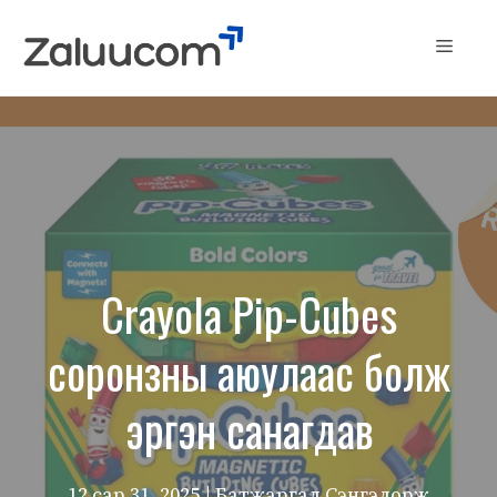
Skip
to
Menu
content
Crayola Pip-Cubes
соронзны аюулаас болж
эргэн санагдав
12 сар 31, 2025
| Батжаргал Сэнгэдорж