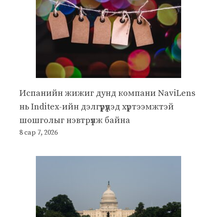
Испанийн жижиг дунд компани NaviLens
нь Inditex-ийн дэлгүүрүүдэд хүртээмжтэй
шошголыг нэвтрүүлж байна
8 сар 7, 2026