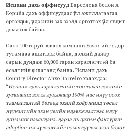
Испани дахь оффисууд
Барселона болон А
Корuña дахь оффисуудаас үйл ажиллагаагаа
өргөжүүлж, үндэсний зах зээлд өргөтгөх үйл явцыг
дэмжиж байна.
Одоо 100 гаруй зөвлөх компани Easor-ийг өдөр
тутамдаа ашиглаж байна, дэлхий даяар
сарын дундаж 60,000 гаран хэрэглэгчтэй ба
өсөлтийн үе шатанд байна. Испани дахь
Country Director Anxo Barreiro хэлэхдээ:
“
Испани дахь хэрэглэгчийн тоо таван жилийн
хугацаанд жилд дунджаар 100%-иас илүү өсөх
таамаглалтай бөгөөд эхний хоёр жилд төсөл
нүүнэлтийн эхэн үеийн идэвхжлэлтээс илүү
динамик нэмэгдэнэ, дараа нь цахим фактурын
adoption-ий хүлээлтийг нэмэгдүүлэх эзэн болох