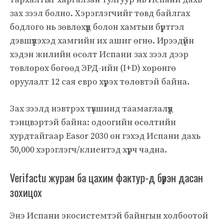
зах зээл болно. Хэрэглэгчийг төвд байлгах
бодлого нь зөвлөхүүд болон хамтын бүртгэл
дэвшүүлэхэд хамгийн их ашиг өгнө. Ирээдүйн
хэдэн жилийн өсөлт Испани зах зээл дээр
төвлөрөх бөгөөд ЭРД-ийн (I+D) хөрөнгө
оруулалт 12 сая евро хүрэх төлөвтэй байна.
Зах зээлд нэвтрэх түвшинд таамаглалүүд
тэнцвэртэй байна: одоогийн өсөлтийн
хурдтайгаар Easor 2030 он гэхэд Испани дахь
50,000 хэрэглэгч/клиентэд хүрч чадна.
Verifactu журам ба цахим фактур-д бүрэн дасан
зохицох
Энэ Испани экосистемтэй байнгын холбоотой