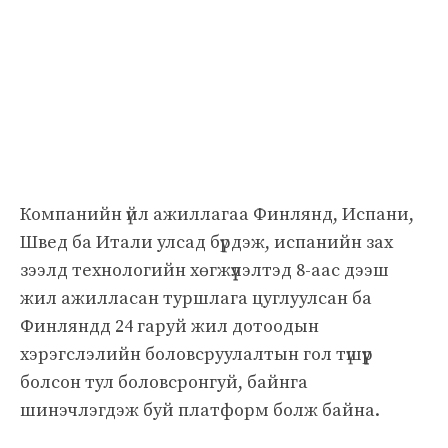
Компанийн үйл ажиллагаа Финлянд, Испани,
Швед ба Итали улсад бүрдэж, испанийн зах
зээлд технологийн хөгжүүлэлтэд 8-аас дээш
жил ажилласан туршлага цуглуулсан ба
Финляндд 24 гаруй жил дотоодын
хэрэгслэлийн боловсруулалтын гол түшүүр
болсон тул боловсронгуй, байнга
шинэчлэгдэж буй платформ болж байна.