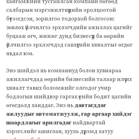
хангамжийн тусгайлсан компани бөгөөд
салбарын мэргэжилтнүүдийн оролцоотой
бүтээгдсэн, зорилгоо тодорхой болгосон:
зөвлөх үйлчилгээ эрхлэгчдийн ажиллах цагийг
буцааж өгч, жижиг дунд бизнесүүд ба өөрийн
үйлчилгээ эрхлэгчдэд санхүүгийн хяналтыг өгдөг
явдал юм.
Энэ шийдэл нь компаниуд болон хувиараа
ажиллагчдад өөрийн бизнесийн талаар илүү их
хяналт тавих боломжийг олгодог учир
бодлогын шийдвэр гаргах үеийн бодит цагийн
өгөгдөлд ханддаг. Энэ нь
давтагддаг
ажлуудыг автоматжуулж, гар аргаар хийдэг
шаардлагыг арилгадаг
найдвартай
хэрэгслийг ашиглан, хууль дүрэмд хатуу