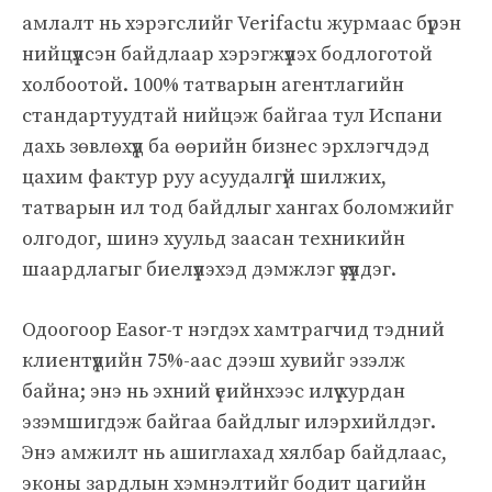
амлалт нь хэрэгслийг Verifactu журмаас бүрэн
нийцүүлсэн байдлаар хэрэгжүүлэх бодлоготой
холбоотой. 100% татварын агентлагийн
стандартуудтай нийцэж байгаа тул Испани
дахь зөвлөхүүд ба өөрийн бизнес эрхлэгчдэд
цахим фактур руу асуудалгүй шилжих,
татварын ил тод байдлыг хангах боломжийг
олгодог, шинэ хуульд заасан техникийн
шаардлагыг биелүүлэхэд дэмжлэг үзүүлдэг.
Одоогоор Easor-т нэгдэх хамтрагчид тэдний
клиентүүдийн 75%-аас дээш хувийг эзэлж
байна; энэ нь эхний үеийнхээс илүү хурдан
эзэмшигдэж байгаа байдлыг илэрхийлдэг.
Энэ амжилт нь ашиглахад хялбар байдлаас,
эконы зардлын хэмнэлтийг бодит цагийн