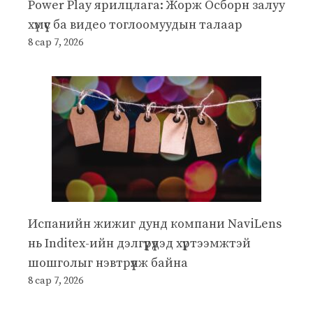
Power Play ярилцлага: Жорж Осборн залуу
хүмүүс ба видео тоглоомуудын талаар
8 сар 7, 2026
Испанийн жижиг дунд компани NaviLens
нь Inditex-ийн дэлгүүрүүдэд хүртээмжтэй
шошголыг нэвтрүүлж байна
8 сар 7, 2026