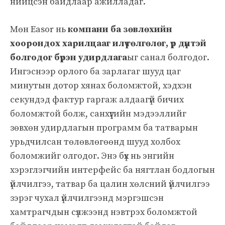
нийцсэн байдлаар ажилладаг.
Мөн Easor нь
компани ба зөвлөхийн
хоорондох харилцааг илүү гөлгөлөг, үр дүнтэй
болгодог бүрэн удирдлага
ыг санал болгодог.
Ингэснээр орлого ба зарлагаг шууд цаг
минутын дотор хянах боломжтой, хэдхэн
секундэд фактур гаргаж алдаагүй бичих
боломжтой болж, санхүүгийн мэдээллийг
зөвхөн удирдлагын программ ба татварын
урьдчилсан төлөвлөгөөнд шууд холбох
боломжийг олгодог. Энэ бүх нь энгийн
хэрэглэгчийн интерфейс ба нягтлан бодлогын
үйлчилгээ, татвар ба цалин хөлсний үйлчилгээ
зэрэг чухал үйлчилгээнд мэргэшсэн
хамтрагчдын сүлжээнд нэвтрэх боломжтой