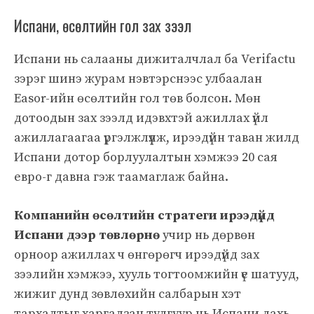
Испани, өсөлтийн гол зах зээл
Испани нь салааны дижиталчлал ба Verifactu
зэрэг шинэ журам нэвтэрснээс улбаалан
Easor-ийн өсөлтийн гол төв болсон. Мөн
дотоодын зах зээлд идэвхтэй ажиллах үйл
ажиллагаагаа үргэлжлүүлж, ирээдүйн таван жилд
Испани дотор борлуулалтын хэмжээ 20 сая
евро-г давна гэж таамаглаж байна.
Компанийн өсөлтийн стратеги ирээдүйд
Испани дээр төвлөрнө
учир нь дөрвөн
орноор ажиллах ч өнгөрөгч ирээдүйд зах
зээлийн хэмжээ, хууль тогтоомжийн үе шатууд,
жижиг дунд зөвлөхийн салбарын хэт
тархалтыг харгалзан тулгуур нь Испани дахь