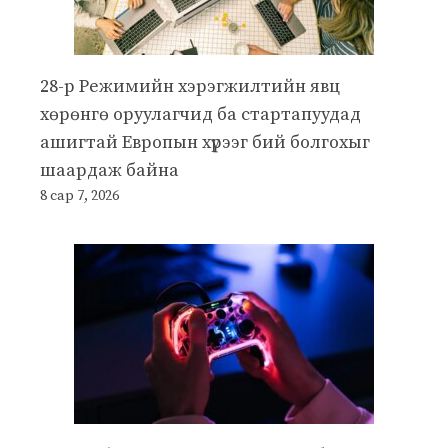
28-р Режимийн хэрэгжилтийн явц
хөрөнгө оруулагчид ба стартапуудад
ашигтай Европын хүрээг бий болгохыг
шаардаж байна
8 сар 7, 2026