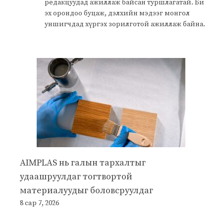
редакцуудад ажиллаж байсан туршлагатай. Би
эх орондоо буцаж, дэлхийн мэдээг монгол
уншигчдад хүргэх зорилготой ажиллаж байна.
AIMPLAS нь галын тархалтыг
удаашруулдаг тогтвортой
материалуудыг боловсруулдаг
8 сар 7, 2026