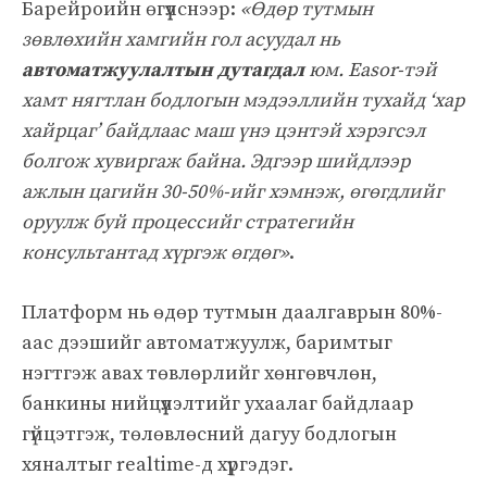
Барейроийн өгүүлснээр:
«Өдөр тутмын
зөвлөхийн хамгийн гол асуудал нь
автоматжуулалтын дутагдал
юм. Easor-тэй
хамт нягтлан бодлогын мэдээллийн тухайд ‘хар
хайрцаг’ байдлаас маш үнэ цэнтэй хэрэгсэл
болгож хувиргаж байна. Эдгээр шийдлээр
ажлын цагийн 30-50%-ийг хэмнэж, өгөгдлийг
оруулж буй процессийг стратегийн
консультантад хүргэж өгдөг»
.
Платформ нь өдөр тутмын даалгаврын 80%-
аас дээшийг автоматжуулж, баримтыг
нэгтгэж авах төвлөрлийг хөнгөвчлөн,
банкины нийцүүлэлтийг ухаалаг байдлаар
гүйцэтгэж, төлөвлөсний дагуу бодлогын
хяналтыг realtime-д хүргэдэг.