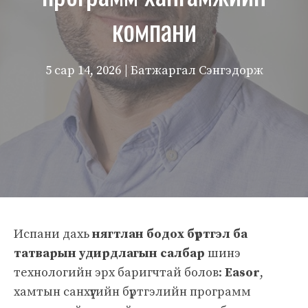
компани
5 сар 14, 2026
| Батжаргал Сэнгэдорж
Испани дахь
нягтлан бодох бүртгэл ба
татварын удирдлагын салбар
шинэ
технологийн эрх баригчтай болов:
Easor
,
хамтын санхүүгийн бүртгэлийн программ