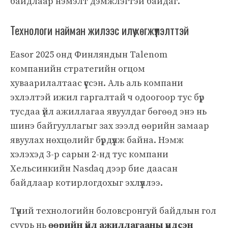
байдлаар нэмэлт дэмжлэгтэй байдаг.
Технологи найман жилээс илүү хөгжүүлэлттэй
Easor 2025 онд Финляндын Talenom
компанийн стратегийн огцом
хуваарилалтаас үүссэн. Аль аль компани
эхлэлтэй ижил гаргалтай ч одоогоор тус бүр
тусдаа үйл ажиллагаа явуулдаг бөгөөд энэ нь
шинэ байгууллагыг зах зээлд өөрийн замаар
явуулах нөхцөлийг бүрдүүлж байна. Нэмж
хэлэхэд 3-р сарын 2-нд тус компани
Хельсинкийн Nasdaq дээр бие даасан
байдлаар котирлогдохыг эхлүүллээ.
Түүний технологийн боловсронгуй байдлын гол
суурь нь
өөрийн үйл ажиллагааны үндсэн