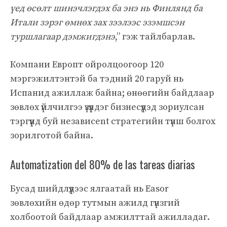
үед өсөлт шинэчлэгдэх ба энэ нь Финлянд ба
Итали зэрэг өмнөх зах зээлээс эзэмшсэн
туршлагаар дэмжигдэнэ
,” гэж тайлбарлав.
Компани Европт ойролцоогоор 120
мэргэжилтэнтэй ба тэдний 20 гаруй нь
Испанид ажиллаж байна; өнөөгийн байдлаар
зөвлөх үйлчилгээ үзүүлдэг бизнесүүдэд зориулсан
тэргүүнд буй независent стратегийн түнш болгох
зорилготой байна.
Automatization del 80% de las tareas diarias
Бусад шийдлүүдээс ялгаатай нь Easor
зөвлөхийн өдөр тутмын ажилд гүнзгий
холбоотой байдлаар амжилттай ажилладаг.