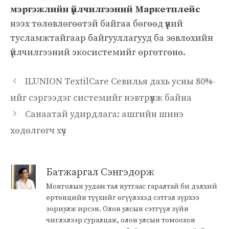
мэргэжлийн үйлчилгээний Маркетплейс
нээх төлөвлөгөөтэй байгаа бөгөөд үүний
тусламжтайгаар байгууллагууд ба зөвлөхийн
үйлчилгээний экосистемийг өргөтгөнө.
ILUNION TextilCare Севилья дахь усны 80%-
ийг сэргээдэг системийг нэвтрүүлж байна
Санаатай удирдлага: ашгийн шинэ
хөдөлгөгч хүч
Батжаргал Сэнгэдорж
Монголын уудам тал нутгаас гаралтай би дэлхий
ертөнцийн түүхийг өгүүлэхэд сэтгэл зүрхээ
зориулж ирсэн. Олон улсын сэтгүүл зүйн
чиглэлээр суралцаж, олон улсын томоохон