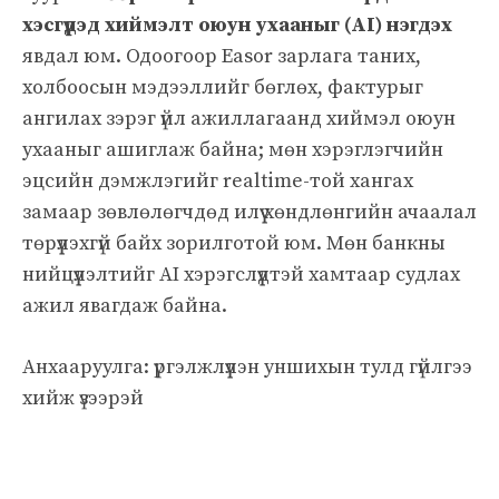
хэсгүүдэд хиймэлт оюун ухааныг (AI) нэгдэх
явдал юм. Одоогоор Easor зарлага таних,
холбоосын мэдээллийг бөглөх, фактурыг
ангилах зэрэг үйл ажиллагаанд хиймэл оюун
ухааныг ашиглаж байна; мөн хэрэглэгчийн
эцсийн дэмжлэгийг realtime-той хангах
замаар зөвлөлөгчдөд илүү хөндлөнгийн ачаалал
төрүүлэхгүй байх зорилготой юм. Мөн банкны
нийцүүлэлтийг AI хэрэгслүүдтэй хамтаар судлах
ажил явагдаж байна.
Анхааруулга: үргэлжлүүлэн уншихын тулд гүйлгээ
хийж үзээрэй