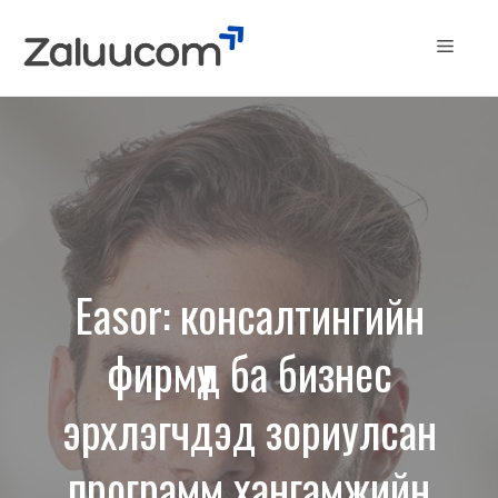
Skip
to
Menu
content
Easor: консалтингийн
фирмүүд ба бизнес
эрхлэгчдэд зориулсан
программ хангамжийн