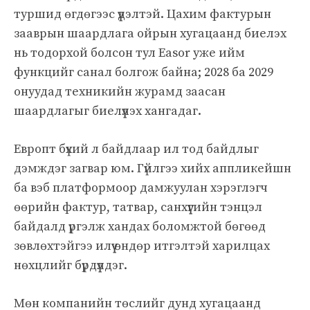
туршид өгдөгээс үүдэлтэй. Цахим фактурын
зааврын шаардлага ойрын хугацаанд биелэх
нь тодорхой болсон тул Easor уже ийм
функцийг санал болгож байна; 2028 ба 2029
онуудад техникийн журамд заасан
шаардлагыг биелүүлэх хангадаг.
Европт бүхий л байдлаар ил тод байдлыг
дэмждэг загвар юм. Гүйлгээ хийх аппликейшн
ба вэб платформоор дамжуулан хэрэглэгч
өөрийн фактур, татвар, санхүүгийн тэнцэл
байдалд үргэлж хандах боломжтой бөгөөд
зөвлөхтэйгээ илүү өндөр итгэлтэй харилцах
нөхцлийг бүрдүүлдэг.
Мөн компанийн төслийг дунд хугацаанд