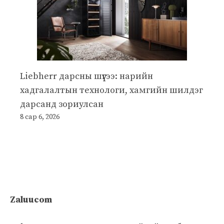
Liebherr дарсны шүүгээ: нарийн
хадгалалтын технологи, хамгийн шилдэг
дарсанд зориулсан
8 сар 6, 2026
Zaluucom