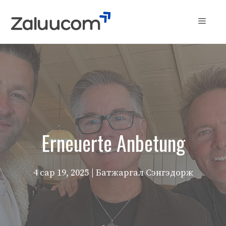
Skip
to
Menu
content
Erneuerte Anbetung
4 сар 19, 2025
| Батжаргал Сэнгэдорж