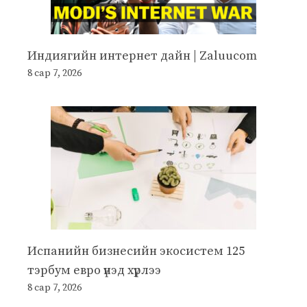
Индиягийн интернет дайн | Zaluucom
8 сар 7, 2026
Испанийн бизнесийн экосистем 125
тэрбум евро үнэд хүрлээ
8 сар 7, 2026