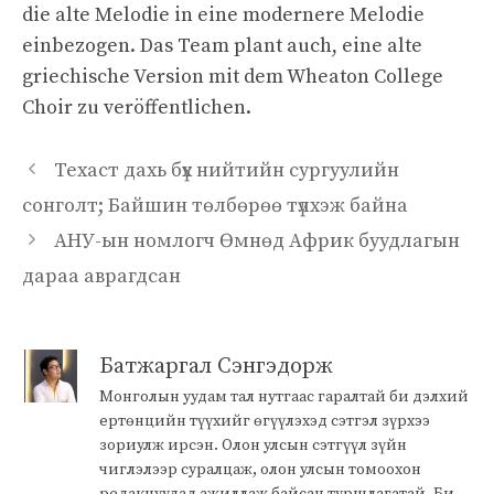
die alte Melodie in eine modernere Melodie
einbezogen. Das Team plant auch, eine alte
griechische Version mit dem Wheaton College
Choir zu veröffentlichen.
Техаст дахь бүх нийтийн сургуулийн
сонголт; Байшин төлбөрөө түлхэж байна
АНУ-ын номлогч Өмнөд Африк буудлагын
дараа аврагдсан
Батжаргал Сэнгэдорж
Монголын уудам тал нутгаас гаралтай би дэлхий
ертөнцийн түүхийг өгүүлэхэд сэтгэл зүрхээ
зориулж ирсэн. Олон улсын сэтгүүл зүйн
чиглэлээр суралцаж, олон улсын томоохон
редакцуудад ажиллаж байсан туршлагатай. Би