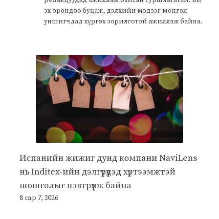
эх орондоо буцаж, дэлхийн мэдээг монгол
уншигчдад хүргэх зорилготой ажиллаж байна.
Испанийн жижиг дунд компани NaviLens
нь Inditex-ийн дэлгүүрүүдэд хүртээмжтэй
шошголыг нэвтрүүлж байна
8 сар 7, 2026