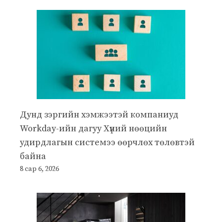
Дунд зэргийн хэмжээтэй компаниуд
Workday-ийн дагуу Хүний нөөцийн
удирдлагын системээ өөрчлөх төлөвтэй
байна
8 сар 6, 2026