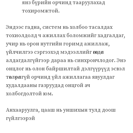
янз бүрийн орчинд тааруулахад
тохиромжтой.
Эндээс гадна, систем нь холбоо тасалдах
тохиолдолд ч ажиллах боломжийг хадгалдаг,
учир нь орон нутгийн горимд ажиллаж,
үйлчилгээ сэргээхэд мэдээллийг өгөгдөл
алдагдалгүйгээр дараа нь синхрончлодог. Энэ
онцлог нь олон байршилтай дэлгүүрүүд эсвэл
төвлөрөлгүй орчинд үйл ажиллагаа явуулдаг
худалдааны газруудад онцгой ач
холбогдолтой юм.
Анхааруулга, цааш нь уншихын тулд доош
гүйлгээрэй