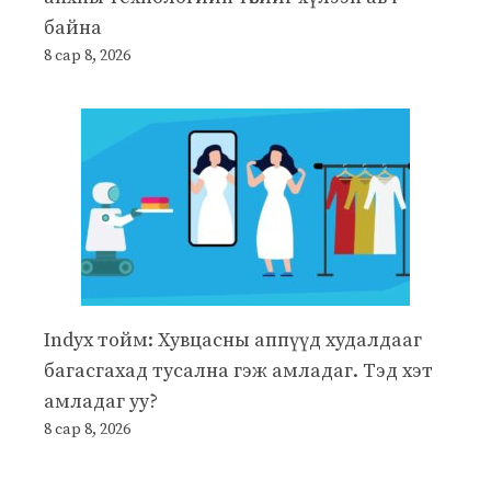
байна
8 сар 8, 2026
Indyx тойм: Хувцасны аппүүд худалдааг
багасгахад тусална гэж амладаг. Тэд хэт
амладаг уу?
8 сар 8, 2026