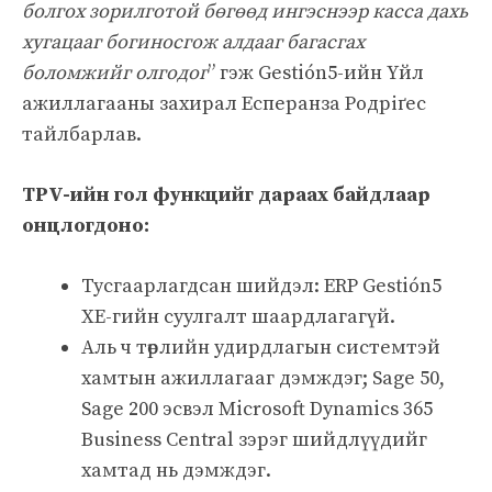
болгох зорилготой бөгөөд ингэснээр касса дахь
хугацааг богиносгож алдааг багасгах
боломжийг олгодог
” гэж Gestión5-ийн Үйл
ажиллагааны захирал Есперанза Родріґес
тайлбарлав.
TPV-ийн гол функцийг дараах байдлаар
онцлогдоно:
Тусгаарлагдсан шийдэл: ERP Gestión5
XE-гийн суулгалт шаардлагагүй.
Аль ч төрлийн удирдлагын системтэй
хамтын ажиллагааг дэмждэг; Sage 50,
Sage 200 эсвэл Microsoft Dynamics 365
Business Central зэрэг шийдлүүдийг
хамтад нь дэмждэг.