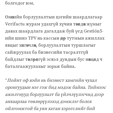
болгодог юм.
Өнөөгийн борлуулалтын цэгийн шаардлагаар
Verifactu журам удахгүй хүчин төгөлдөх жүмыг
давах шаардлага дагалдаж буй үед Gestión5-
ийн шинэ TPV нь кассын өдөр тутмын ажиллах
явцыг хөнгөвчлөх, борлуулалтын туршлагыг
сайжруулах ба бизнесийн тасралтгүй
байдлыг төвлөрөлгүй эсвэл дундын бус нөхцөлд ч
баталгаажуулахыг зорьж байна.
“
Пойнт оф вэйн нь бизнест хамгийн чухал
оронгуудын нэг гэж бид мэдэж байна. Тиймээс
ажилтнууд борлуулалт ба үйлчлүүлэгчид дээр
анхаарлаа төвлөрүүлэхэд дэмжлэг болох
ойлгомжтой ба уян хатан хэрэгслийг бий