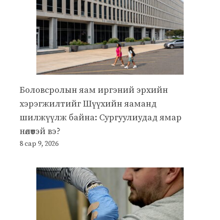
Боловсролын яам иргэний эрхийн
хэрэгжилтийг Шүүхийн яаманд
шилжүүлж байна: Сургуулиудад ямар
нөлөөтэй вэ?
8 сар 9, 2026