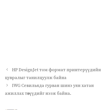
HP DesignJet том формат принтерүүдийн
цувралыг танилцуулж байна
IWG Севильяда гурван шинэ уян хатан
ажиллах төвүүдийг нээж байна.