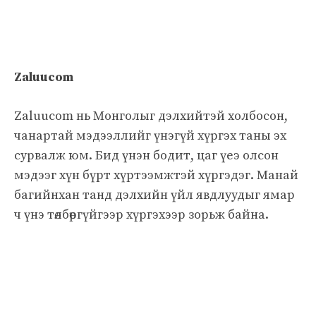
Zaluucom
Zaluucom нь Монголыг дэлхийтэй холбосон,
чанартай мэдээллийг үнэгүй хүргэх таны эх
сурвалж юм. Бид үнэн бодит, цаг үеэ олсон
мэдээг хүн бүрт хүртээмжтэй хүргэдэг. Манай
багийнхан танд дэлхийн үйл явдлуудыг ямар
ч үнэ төлбөргүйгээр хүргэхээр зорьж байна.