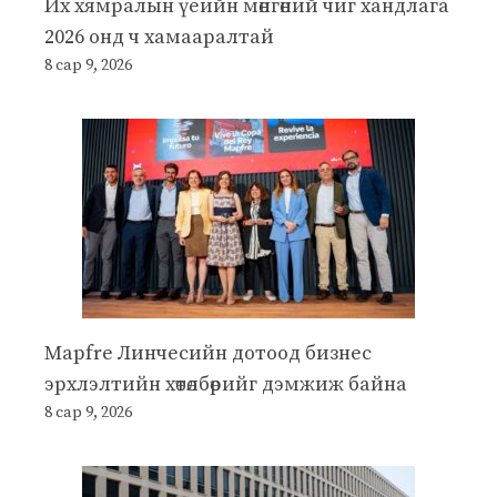
Их хямралын үеийн мөнгөний чиг хандлага
2026 онд ч хамааралтай
8 сар 9, 2026
Mapfre Линчесийн дотоод бизнес
эрхлэлтийн хөтөлбөрийг дэмжиж байна
8 сар 9, 2026