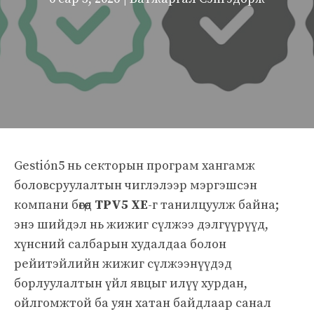
Gestión5 нь секторын програм хангамж
боловсруулалтын чиглэлээр мэргэшсэн
компани бөгөөд
TPV5 XE
-г танилцуулж байна;
энэ шийдэл нь жижиг сүлжээ дэлгүүрүүд,
хүнсний салбарын худалдаа болон
рейитэйлийн жижиг сүлжээнүүдэд
борлуулалтын үйл явцыг илүү хурдан,
ойлгомжтой ба уян хатан байдлаар санал