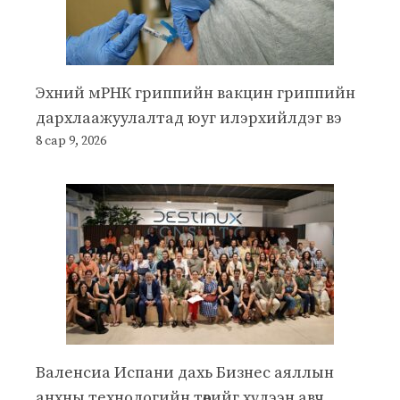
Эхний мРНК гриппийн вакцин гриппийн
дархлаажуулалтад юуг илэрхийлдэг вэ
8 сар 9, 2026
Валенсиа Испани дахь Бизнес аяллын
анхны технологийн төвийг хүлээн авч