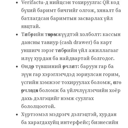
Verifactu-д нийцсэн тохируулга: QR код
бүхий баримт бичгийг олгож, хяналт ба
батлагдсан баримтын засварлах үйл
явцтай.
Төлбөрийн төхөөрөмжүүдтэй холболт: кассын
дансны тавиур (cash drawer) ба карт
уншигч зэрэг төлбөрийн үйл ажиллагааг
илүү хурдан ба найдвартай болгодог.
Өндөр түвшиний өөрчлөлт: баруун гар ба
зүүн гар хэрэглэгчдэд зориулсан горим,
үсгийн хэмжээг тохируулах боломж, өнгө
өөрчлөгдөх боломж ба үйлчлүүлэгчийн хоёр
дахь дэлгэцийг нэмж суулгах
бололцоотой.
Хүртээмэл мэдрэгч дэлгэцтэй, хурдан
ба харагдахуйц интерфейс; бизнесийн