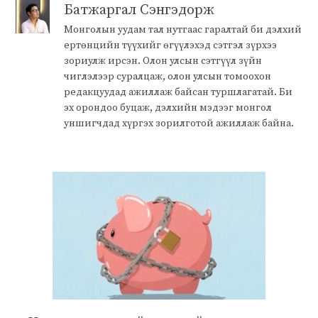
Батжаргал Сэнгэдорж
Монголын уудам тал нутгаас гаралтай би дэлхий
ертөнцийн түүхийг өгүүлэхэд сэтгэл зүрхээ
зориулж ирсэн. Олон улсын сэтгүүл зүйн
чиглэлээр суралцаж, олон улсын томоохон
редакцуудад ажиллаж байсан туршлагатай. Би
эх орондоо буцаж, дэлхийн мэдээг монгол
уншигчдад хүргэх зорилготой ажиллаж байна.