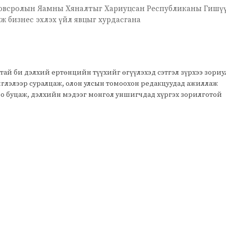
ловсролын Яамны Хяналтыг Хариуцсан Республиканы Гишү
ж бизнес эхлэх үйл явцыг хурдасгана
тай би дэлхий ертөнцийн түүхийг өгүүлэхэд сэтгэл зүрхээ зори
чиглэлээр суралцаж, олон улсын томоохон редакцуудад ажиллаж
оо буцаж, дэлхийн мэдээг монгол уншигчдад хүргэх зорилготой