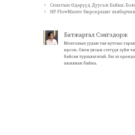
Сенатын Өдөрүүд Дуусаж Байна: Бо
HP FlowMaster бюрокрациг хялбарчил
Батжаргал Сэнгэдорж
Монголын уудам тал нутгаас гарал
ирсэн. Олон улсын сэтгүүл зүйн 
байсан туршлагатай. Би эх оронд
ажиллаж байна.