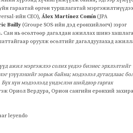
хуйн гараатай өргөн туршлагатай мэргэжилтнүүдэ
versal-ийн CEO),
Álex Martínez Comín
(JPA
ic Bailly
(Groupe SOS-ийн дэд ерөнхийлөгч) зэрэг
. Сан нь өсөлтөөр дагалдан ажиллах шинэ хашлаг
шаттайгаар оруулж өсөлтийг дагалдуулахад ажил
үд ажил мэргэжлээ солих үедээ бизнес эрхлэлтийг
эг үзүүлэхийг зорьж байна; мэдээлэл дутагдлаас бо
. Бүх хүн мэдээлэлд үндэслэн шийдвэр гаргах
 гэж Ориол Вердура, Орион сангийн ерөнхий захир
uar leyendo