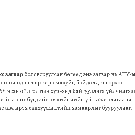
лэх загвар
боловсруулсан бөгөөд энэ загвар нь АНУ-
спанид одоогоор харагдахуйц байдалд ховорхон
it
гэсэн ойлголтын хүрээнд байгууллага үйлчилгээ
эрийн ашиг бүгдийг нь нийгмийн үйл ажиллагаанд
ас авч ирэх санхүүжилтийн хамаарлыг бууруулдаг.