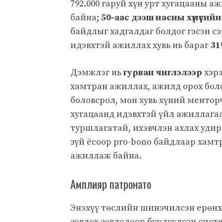
792.000 гаруй хүн урт хугацааны 
байна;
50-аас дээш насны хүмүүсий
байдлыг хадгалдаг болдог гэсэн с
идэвхтэй ажиллах хувь нь бараг
31
Дэмжлэг нь
гурван чиглэлээр
хэрэ
хамтран ажиллах, ажилд орох бол
боловсрол, мөн хувь хүний ментор
хугацаанд идэвхтэй үйл ажиллагаа
туршлагатай, ихэвчлэн ахлах удир
зүй ёсоор pro-bono байдлаар хамт
ажиллаж байна.
Амплияр патронато
Энэхүү төслийн шинэчилсэн ерөнх
зөвлөх зөвлөлөөр бүрдүүлсэн сист