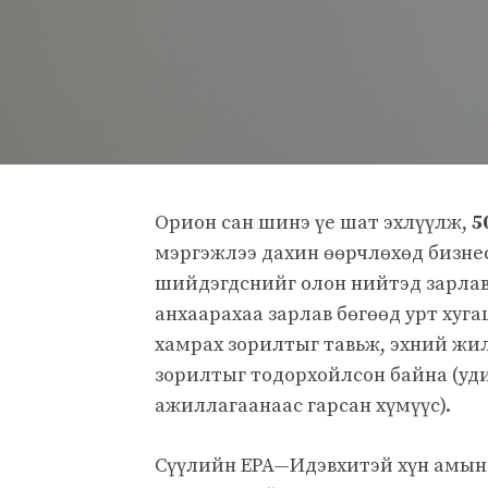
Орион сан шинэ үе шат эхлүүлж,
5
мэргэжлээ дахин өөрчлөхөд бизне
шийдэгдснийг олон нийтэд зарлав.
анхаарахаа зарлав бөгөөд урт хуг
хамрах зорилтыг тавьж, эхний жи
зорилтыг тодорхойлсон байна (уд
ажиллагаанаас гарсан хүмүүс).
Сүүлийн EPA—Идэвхитэй хүн амын с