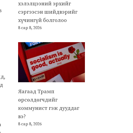
хэлэлцээний эрхийг
в
сэргээсэн шийдвэрийг
хүчингүй болголоо
8 сар 8, 2026
д,
нд
Яагаад Трамп
өрсөлдөгчдийг
коммунист гэж дууддаг
вэ?
а
8 сар 8, 2026
с