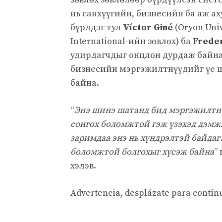
нь санхүүгийн, бизнесийн ба аж а
бүрддэг тул
Víctor Giné
(Oryon Uni
International-ийн зөвлөх) ба
Freder
удирдагчдыг онцлон дурдаж байна
бизнесийн мэргэжилтнүүдийг үе 
байна.
“
Энэ шинэ шатанд бид мэргэжилтнү
сонгох боломжтой гэж үзэхэд дэмжл
заримдаа энэ нь хүндрэлтэй байдаг
боломжтой болгохыг хүсэж байна
”
хэлэв.
Advertencia, desplázate para contin