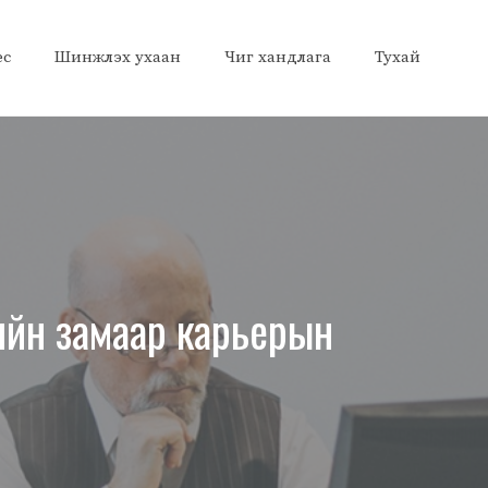
ес
Шинжлэх ухаан
Чиг хандлага
Тухай
тийн замаар карьерын