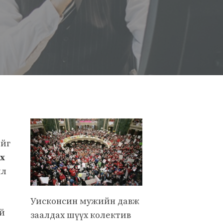
ийг
х
йл
Уисконсин мужийн давж
ай
заалдах шүүх колектив