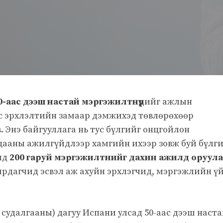
0-аас дээш настай мэргэжилтнүүд
ийг ажлын
с эрхлэлтийн замаар дэмжихэд төвлөрөхөөр
 Энэ байгууллага нь тус бүлгийг онцгойлон
ацааны ажилгүйдлээр хамгийн ихээр зовж буй бүлг
лд
200 гаруй мэргэжилтнийг дахин ажилд оруула
ирдагчид эсвэл аж ахуйн эрхлэгчид, мэргэжлийн ү
удалгааны) дагуу Испани улсад 50-аас дээш наст