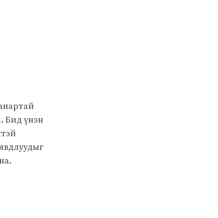
чанартай
. Бид үнэн
жтэй
 явдлуудыг
на.