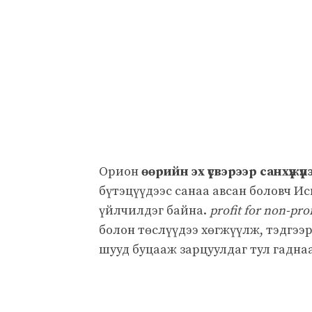
Орион
өөрийн эх үүсвэрээр санхүүжүү
бүтэцүүдээс санаа авсан боловч И
үйлчилдэг байна.
profit for non-prof
болон төслүүдээ хөгжүүлж, тэдгэ
шууд буцааж зарцуулдаг тул гадна