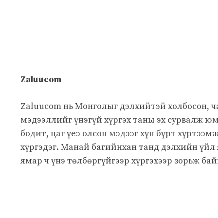
Zaluucom
Zaluucom нь Монголыг дэлхийтэй холбосон, 
мэдээллийг үнэгүй хүргэх таны эх сурвалж юм
бодит, цаг үеэ олсон мэдээг хүн бүрт хүртээм
хүргэдэг. Манай багийнхан танд дэлхийн үйл
ямар ч үнэ төлбөргүйгээр хүргэхээр зорьж бай