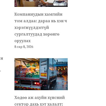
Компаниудын хамгийн
том алдаа: дараа нь хэн ч
хэрэгжүүлдэггүй
сургалтуудад хөрөнгө
оруулах
8 сар 8, 2026
ын
г
Хөдөө аж ахуйн хүнсний
сектор дахь хэт халалт: