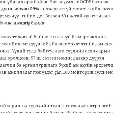
ажилгүйдэлд орж байна. Энэ асуудлыг OCDE баталж
н дунд зөвхөн 59%
нь тасралтгүй мэргэжлийн акти
эрэмжлүүлгийг өгдөг бөгөөд 60 настай хүнээс дээш
%-аас дээшгүй
байна.
гжих төлөвтэй байна: сэтгэлзүй ба мэргэжлийн
омжийг нэмэгдүүлэх ба бизнес эрхлэлтийг дэмжих
члол. Үүний тулд байгууллага сүүлийн есөн сарын
нд оролцсон, 57 нь сэтгэлгээний давхар дүүрэн
дагчид ба өргөн туршлага бүхий аж ахуйн эрхлэгчи
ран ажилладаг гэж үздэг gần 100 менторын сүлжээ
ий зорилгод хүрэхийн тулд засаглалыг патронат б
емийн хүрээнд хүчингүйжүүлж байна; эдгээр хүмүү