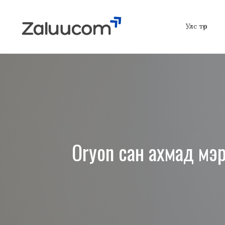
Skip
to
Улс төр
content
Oryon сан ахмад мэр