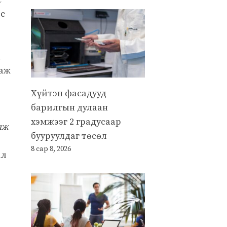
эс
а
лаж
Хүйтэн фасадууд
барилгын дулаан
хэмжээг 2 градусаар
лж
бууруулдаг төсөл
8 сар 8, 2026
ал