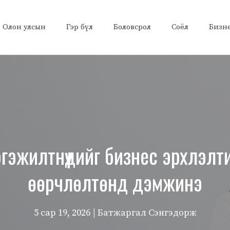
Олон улсын
Гэр бүл
Боловсрол
Соёл
Бизн
гэжилтнүүдийг бизнес эрхлэл
өөрчлөлтөнд дэмжинэ
5 сар 19, 2026
| Батжаргал Сэнгэдорж