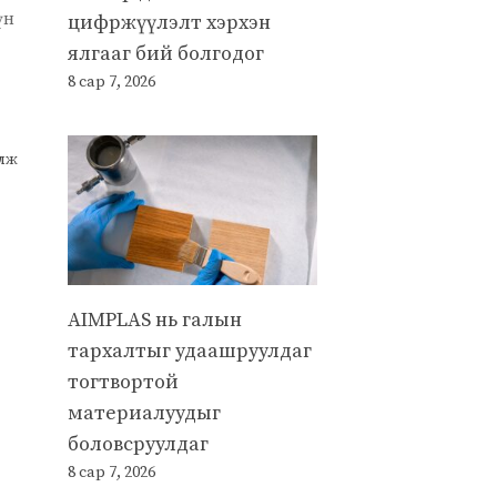
үн
цифржүүлэлт хэрхэн
ялгааг бий болгодог
8 сар 7, 2026
улж
AIMPLAS нь галын
тархалтыг удаашруулдаг
тогтвортой
материалуудыг
боловсруулдаг
8 сар 7, 2026