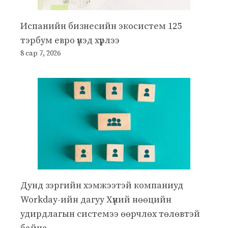
Испанийн бизнесийн экосистем 125
тэрбум евро үнэд хүрлээ
8 сар 7, 2026
Дунд зэргийн хэмжээтэй компаниуд
Workday-ийн дагуу Хүний нөөцийн
удирдлагын системээ өөрчлөх төлөвтэй