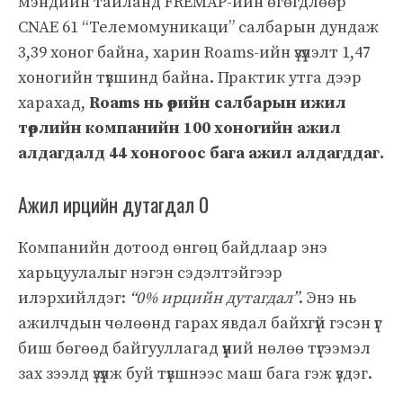
мэндийн тайланд FREMAP-ийн өгөгдлөөр
CNAE 61 “Телемомуникаци” салбарын дундаж
3,39 хоног байна, харин Roams-ийн үзүүлэлт 1,47
хоногийн түвшинд байна. Практик утга дээр
харахад,
Roams нь өөрийн салбарын ижил
төрлийн компанийн 100 хоногийн ажил
алдагдалд 44 хоногоос бага ажил алдагддаг.
Ажил ирцийн дутагдал 0
Компанийн дотоод өнгөц байдлаар энэ
харьцуулалыг нэгэн сэдэлтэйгээр
илэрхийлдэг:
“0% ирцийн дутагдал”
. Энэ нь
ажилчдын чөлөөнд гарах явдал байхгүй гэсэн үг
биш бөгөөд байгууллагад үүний нөлөө түгээмэл
зах зээлд үзүүлж буй түвшнээс маш бага гэж үздэг.