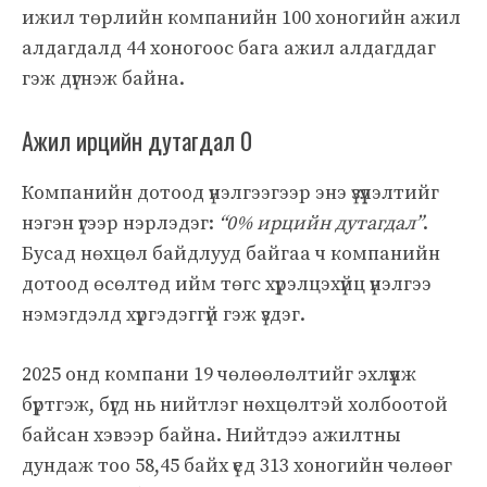
ижил төрлийн компанийн 100 хоногийн ажил
алдагдалд 44 хоногоос бага ажил алдагддаг
гэж дүгнэж байна.
Ажил ирцийн дутагдал 0
Компанийн дотоод үнэлгээгээр энэ үзүүлэлтийг
нэгэн үгээр нэрлэдэг:
“0% ирцийн дутагдал”
.
Бусад нөхцөл байдлууд байгаа ч компанийн
дотоод өсөлтөд ийм төгс хүрэлцэхүйц үнэлгээ
нэмэгдэлд хүргэдэггүй гэж үздэг.
2025 онд компани 19 чөлөөлөлтийг эхлүүлж
бүртгэж, бүгд нь нийтлэг нөхцөлтэй холбоотой
байсан хэвээр байна. Нийтдээ ажилтны
дундаж тоо 58,45 байх үед 313 хоногийн чөлөөг