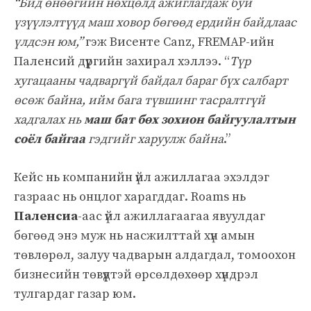
“Бид өнөөгийн нөхцөлд ажиглагдаж буй
үзүүлэлтүүд маш ховор бөгөөд ердийн байдлаас
үлдсэн юм,”
гэж Висенте Саnz, FREMAP-ийн
Паленсий дүүргийн захирал хэллээ. “
Түр
хугацааны чадваргүй байдал бараг бүх салбарт
өсөж байна, ийм бага түвшинг тасралтгүй
хадгалах нь
маш бат бөх зохион байгуулалтын
соёл байгаа
гэдгийг харуулж байна
.”
Кейс нь компанийн үйл ажиллагаа эхэлдэг
газраас нь онцлог харагддаг. Roams нь
Паленсиа
-аас үйл ажиллагаагаа явуулдаг
бөгөөд энэ муж нь насжилттай хүн амын
төвлөрөл, залуу чадварын алдагдал, томоохон
бизнесийн төвүүдтэй өрсөлдөхөөр хүндрэл
тулгардаг газар юм.