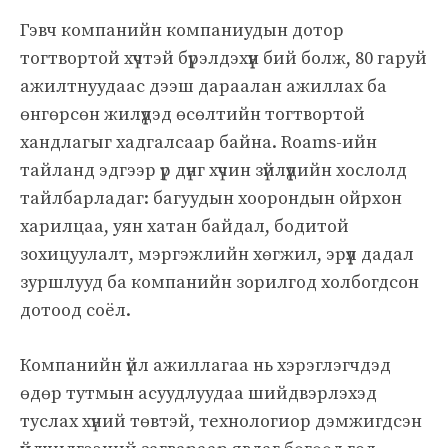
Гэвч компанийн компаниудын дотор
тогтвортой хүчтэй бүрэлдэхүүн бий болж, 80 гаруй
ажилтнуудаас дээш дараалан ажиллах ба
өнгөрсөн жилүүдэд өсөлтийн тогтвортой
хандлагыг хадгалсаар байна. Roams-ийн
тайланд эдгээр үр дүнг хүчин зүйлүүдийн хослолд
тайлбарладаг: багуудын хоорондын ойрхон
харилцаа, уян хатан байдал, бодитой
зохицуулалт, мэргэжлийн хөгжил, эрүүл дадал
зуршлууд ба компанийн зорилгод холбогдсон
дотоод соёл.
Компанийн үйл ажиллагаа нь хэрэглэгчдэд
өдөр тутмын асуудлуудаа шийдвэрлэхэд
туслах хүний төвтэй, технологиор дэмжигдсэн