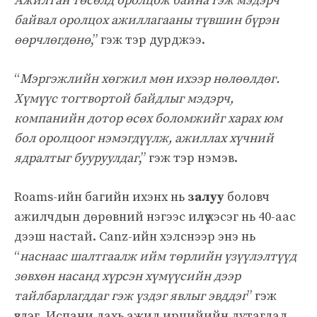
Ажилтан төсөлд оролцож байна гэж мэдэрч
байвал оролцох ажиллагааны түвшин бүрэн
өөрчлөгдөнө
,” гэж тэр дурджээ.
“
Мэргэжлийн хөгжил мөн ихээр нөлөөлдөг.
Хүмүүс тогтвортой байдлыг мэдэрч,
компанийн дотор өсөх боломжийг харах юм
бол оролцоог нэмэгдүүлж, ажиллах хүчний
ядралтыг бууруулдаг
,” гэж тэр нэмэв.
Roams-ийн багийн ихэнх нь
залуу
боловч
ажилчдын дөрөвний нэгээс илүү хэсэг нь 40-аас
дээш настай. Саnz-ийн хэлснээр энэ нь
“
наснаас шалтгаалж ийм төрлийн үзүүлэлтүүд
зөвхөн насанд хүрсэн хүмүүсийн дээр
тайлбарлагддаг гэж үздэг явлыг эвддэг
” гэж
үздэг. Испани дахь ажил ирцийийн дутагдал