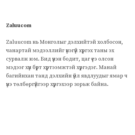
Zaluucom
Zaluucom нь Монголыг дэлхийтэй холбосон,
чанартай мэдээллийг үнэгүй хүргэх таны эх
сурвалж юм. Бид үнэн бодит, цаг үеэ олсон
мэдээг хүн бүрт хүртээмжтэй хүргэдэг. Манай
багийнхан танд дэлхийн үйл явдлуудыг ямар ч
үнэ төлбөргүйгээр хүргэхээр зорьж байна.