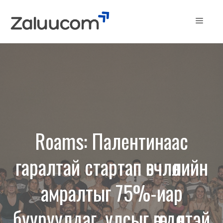
Skip
to
Menu
content
Roams: Палентинаас
гаралтай стартап өвчлөлийн
амралтыг 75%-иар
бууруулдаг, улсыг өгөгдөлтэй