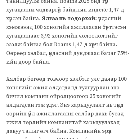
танилцуулж байна. Roams 2025 онд түр
хугацааны чадваргүй байдлын индекс 1,47-д
хүрсэн байна.
Ялгаа нь тодорхой:
үндэсний
хэмжээнд 100 хоногийн ажилласан бүртгэсэн
хугацаанаас 5,92 хоногийн чөлөөлөлтийг
эзэлж байгаа бол Roams 1,47-д хүрч байна.
Өөрөөр хэлбэл, үндэсний дунджаас бараг 75%-
ийн доор байна.
Хялбар бөгөөд товчоор хэлбэл: улс даяар 100
хоногийн ажил алдагдалд тулгуурлан энэ
бичил компани ойролцоогоор 25 хоногийг
алдагдсан гэж үздэг. Энэ харьцуулалт нь түүнд
өөрийн үйл ажиллагааны салбар дахь бусад
ижил төрлийн компанитай харьцуулахад
давуу талыг өгч байна. Компанийн эрүүл