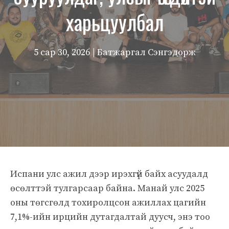
харьцуулбал
5 сар 30, 2026
| Батжаргал Сэнгэдорж
Испани улс ажил дээр ирэхгүй байх асуудалд
өсөлттэй тулгарсаар байна. Манай улс 2025
оны төгсгөлд тохиролцсон ажиллах цагийн
7,1%-ийн ирцийн дутагдалтай дуусч, энэ тоо