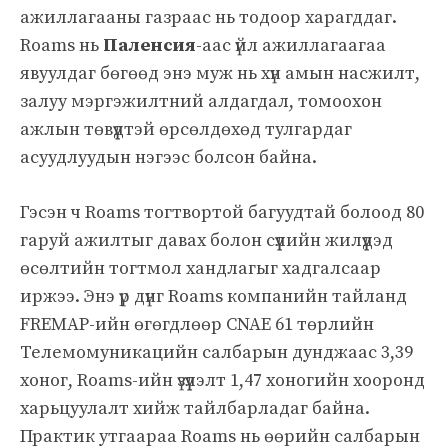
ажиллагааны газраас нь тодоор харагддаг.
Roams нь
Паленсия
-аас үйл ажиллагаагаа
явуулдаг бөгөөд энэ муж нь хүн амын насжилт,
залуу мэргэжилтний алдагдал, томоохон
ажлын төвүүдтэй өрсөлдөхөд тулгардаг
асуудлуудын нэгээс болсон байна.
Гэсэн ч Roams тогтвортой багуудтай болоод 80
гаруй ажилтыг давах болон сүүлийн жилүүдэд
өсөлтийн тогтмол хандлагыг хадгалсаар
иржээ. Энэ үр дүнг Roams компанийн тайланд
FREMAP-ийн өгөгдлөөр CNAE 61 төрлийн
Телемомуникацийн салбарын дунджаас 3,39
хоног, Roams-ийн үзүүлэлт 1,47 хоногийн хооронд
харьцуулалт хийж тайлбарладаг байна.
Практик утгаараа Roams нь өөрийн салбарын