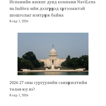
Испанийн жижиг дунд компани NaviLens
нь Inditex-ийн дэлгүүрүүдэд хүртээмжтэй
шошголыг нэвтрүүлж байна
8 сар 7, 2026
2026-27 оны сургуулийн санхүүжилтийн
төлөв юу вэ?
8 сар 7, 2026