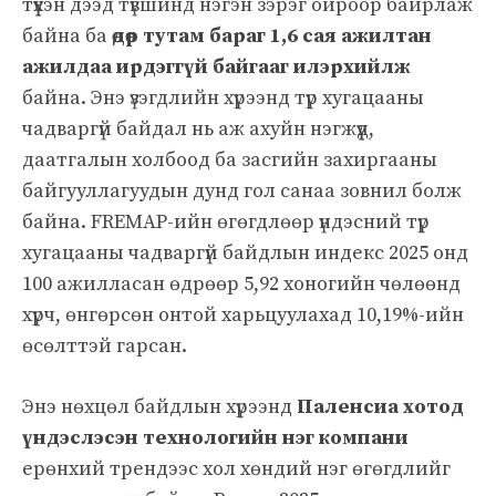
түүхэн дээд түвшинд нэгэн зэрэг ойроор байрлаж
байна ба
өдөр тутам бараг 1,6 сая ажилтан
ажилдаа ирдэггүй байгааг илэрхийлж
байна. Энэ үзэгдлийн хүрээнд түр хугацааны
чадваргүй байдал нь аж ахуйн нэгжүүд,
даатгалын холбоод ба засгийн захиргааны
байгууллагуудын дунд гол санаа зовнил болж
байна. FREMAP-ийн өгөгдлөөр үндэсний түр
хугацааны чадваргүй байдлын индекс 2025 онд
100 ажилласан өдрөөр 5,92 хоногийн чөлөөнд
хүрч, өнгөрсөн онтой харьцуулахад 10,19%-ийн
өсөлттэй гарсан.
Энэ нөхцөл байдлын хүрээнд
Паленсиа хотод
үндэслэсэн технологийн нэг компани
ерөнхий трендээс хол хөндий нэг өгөгдлийг