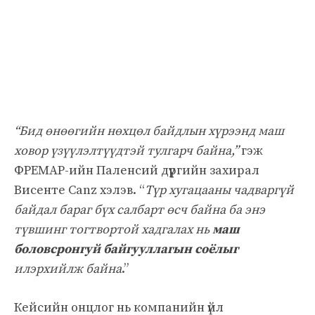
“Бид өнөөгийн нөхцөл байдлын хүрээнд маш
ховор үзүүлэлтүүдтэй тулгарч байна,”
гэж
ФРЕMAP-ийн Паленсий дүүргийн захирал
Висенте Саnz хэлэв. “
Түр хугацааны чадваргүй
байдал бараг бүх салбарт өсч байна ба энэ
түвшинг тогтвортой хадгалах нь
маш
боловсронгуй байгууллагын соёлыг
илэрхийлж байна
.”
Кейсийн онцлог нь компанийн үйл