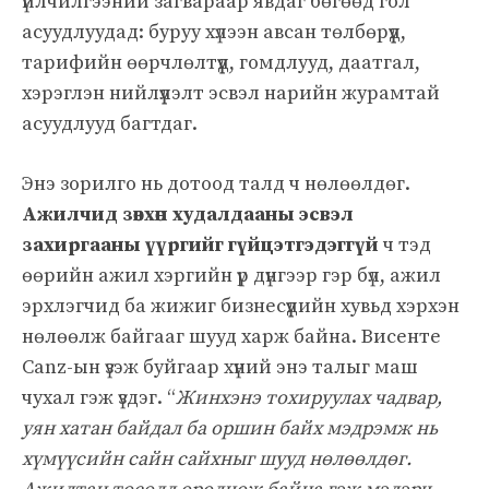
үйлчилгээний загвараар явдаг бөгөөд гол
асуудлуудад: буруу хүлээн авсан төлбөрүүд,
тарифийн өөрчлөлтүүд, гомдлууд, даатгал,
хэрэглэн нийлүүлэлт эсвэл нарийн журамтай
асуудлууд багтдаг.
Энэ зорилго нь дотоод талд ч нөлөөлдөг.
Ажилчид зөвхөн худалдааны эсвэл
захиргааны үүргийг гүйцэтгэдэггүй
ч тэд
өөрийн ажил хэргийн үр дүнгээр гэр бүл, ажил
эрхлэгчид ба жижиг бизнесүүдийн хувьд хэрхэн
нөлөөлж байгааг шууд харж байна. Висенте
Саnz-ын үзэж буйгаар хүний энэ талыг маш
чухал гэж үздэг. “
Жинхэнэ тохируулах чадвар,
уян хатан байдал ба оршин байх мэдрэмж нь
хүмүүсийн сайн сайхныг шууд нөлөөлдөг.