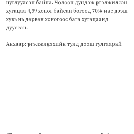
цуглуулсан байна. Чөлөөн дундаж үргэлжилсэн
хугацаа 4,59 хоног байсан бөгөөд 70%-иас дээш
хувь нь дөрвөн хоногоос бага хугацаанд
дууссан.
Анхаар: үргэлжлүүлэхийн тулд доош гулгаарай