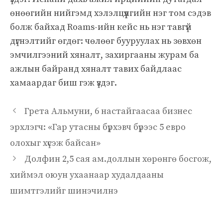
өнөөгийн нийгэмд хэлэлцүүлгийн нэг том сэдэв
болж байхад Roams-ийн кейс нь нэг тавгүй
дүгнэлтийг өгдөг: чөлөөг бууруулах нь зөвхөн
эмчилгээний хяналт, захиргааны журам ба
ажлын байранд хяналт тавих байдлаас
хамаардаг биш гэж үздэг.
Грета Альмуни, 6 настайгаасаа бизнес
эрхлэгч: «Гар утасны бүрхэвч бүрээс 5 евро
олохыг хүсэж байсан»
Долфин 2,5 сая ам.доллын хөрөнгө босгож,
хиймэл оюун ухаанаар худалдааны
шимтгэлийг шинэчилнэ