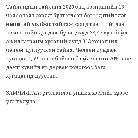
Тайландын тайланд 2025 онд компанийн 19
чөлөөлөлт эхэлж бүртгэгдсэн бөгөөд
нийтлэг
нөхцөлтэй холбоотой
гэж заагджээ. Нийтдээ
компанийн дундаж бүрэлдэхүүнд 58,45 хүнтэй үйл
ажиллагааны хүрээний дунд 313 хоногийн
чөлөөг цуглуулсан байна. Чөлөөн дундаж
хугацаа 4,59 хоног байсан ба үйл явцын 70%-иас
дээш хувийн нь дөрвөн хоногоос бага
хугацаанд дууссан.
ЗАМЧИЛГАА: үргэлжилэн унших хэсгийг зүүнээс
үргэлжлүүлнэ