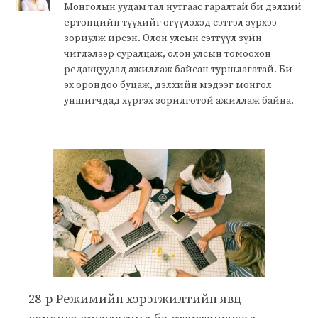
Монголын уудам тал нутгаас гаралтай би дэлхий
ертөнцийн түүхийг өгүүлэхэд сэтгэл зүрхээ
зориулж ирсэн. Олон улсын сэтгүүл зүйн
чиглэлээр суралцаж, олон улсын томоохон
редакцуудад ажиллаж байсан туршлагатай. Би
эх орондоо буцаж, дэлхийн мэдээг монгол
уншигчдад хүргэх зорилготой ажиллаж байна.
28-р Режимийн хэрэгжилтийн явц