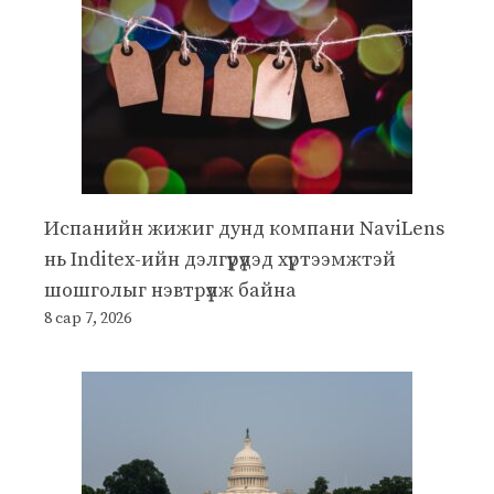
Испанийн жижиг дунд компани NaviLens
нь Inditex-ийн дэлгүүрүүдэд хүртээмжтэй
шошголыг нэвтрүүлж байна
8 сар 7, 2026