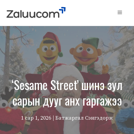
Skip
to
Menu
content
‘Sesame Street’ шинэ зул
сарын дууг анх гаргажээ
1 сар 1, 2026
| Батжаргал Сэнгэдорж