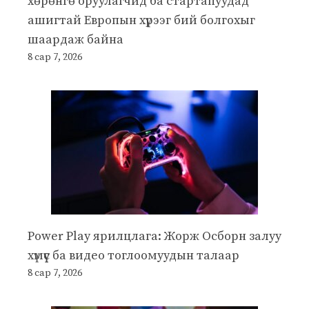
хөрөнгө оруулагчид ба стартапуудад
ашигтай Европын хүрээг бий болгохыг
шаардаж байна
8 сар 7, 2026
Power Play ярилцлага: Жорж Осборн залуу
хүмүүс ба видео тоглоомуудын талаар
8 сар 7, 2026