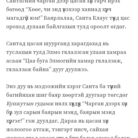
Сантагийн чарган дээр цасан хүн гарч ирэх
бөгөөд “Хөөе, чи энд үнэхээр ханиад хүрч
магадгүй юм!” Баярлалаа, Санта Клаус түүнд цас
ороход дулаан байлгахын тулд ороолт өгдөг.
Сантад цасан шуурганд харагдахад нь
туслахын тулд Элмо гялалзсан улаан хамраа
асаан “Цаа буга Элмогийн хамар гялалзаж,
гялалзаж байна” дууг дуулжээ.
Энэ дуу нь мэдээжийн хэрэг Санта ба түүний
багийнхан шиг баяр хөөртэй дуугаар төгсдөг
Кунжутын гудамж
нялх хүүхдүүд “Чарган дээрх хүн
бүр зул сарын баярын мэнд, баярын мэнд
хүргэе!” гэж дуулдаг. Дараа нь цасан хүн
жолоогоо атгаж, тэнгэрт нисч, сайхан