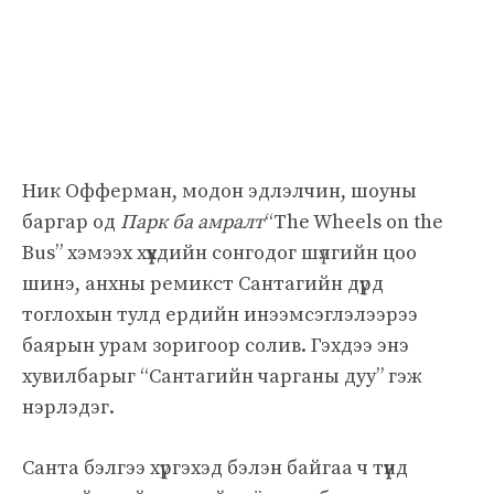
Ник Офферман, модон эдлэлчин, шоуны
баргар од
Парк ба амралт
“The Wheels on the
Bus” хэмээх хүүхдийн сонгодог шүлгийн цоо
шинэ, анхны ремикст Сантагийн дүрд
тоглохын тулд ердийн инээмсэглэлээрээ
баярын урам зоригоор солив. Гэхдээ энэ
хувилбарыг “Сантагийн чарганы дуу” гэж
нэрлэдэг.
Санта бэлгээ хүргэхэд бэлэн байгаа ч түүнд