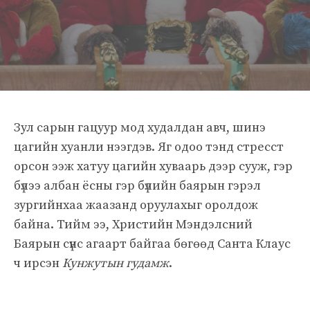
Зул сарын гацуур мод худалдан авч, шинэ
цагийн хуанли нээгдэв. Яг одоо тэнд стресст
орсон ээж хатуу цагийн хуваарь дээр сууж, гэр
бүлээ албан ёсны гэр бүлийн баярын гэрэл
зургийнхаа жаазанд оруулахыг оролдож
байна. Тийм ээ, Христийн Мэндэлсний
Баярын сүнс агаарт байгаа бөгөөд Санта Клаус
ч ирсэн
Кунжутын гудамж
.