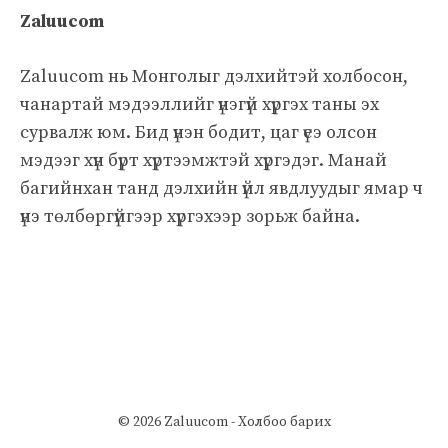
Zaluucom
Zaluucom нь Монголыг дэлхийтэй холбосон,
чанартай мэдээллийг үнэгүй хүргэх таны эх
сурвалж юм. Бид үнэн бодит, цаг үеэ олсон
мэдээг хүн бүрт хүртээмжтэй хүргэдэг. Манай
багийнхан танд дэлхийн үйл явдлуудыг ямар ч
үнэ төлбөргүйгээр хүргэхээр зорьж байна.
© 2026 Zaluucom -
Холбоо барих