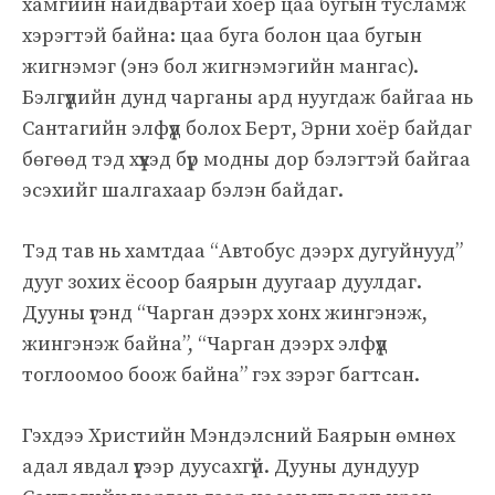
хамгийн найдвартай хоёр цаа бугын тусламж
хэрэгтэй байна: цаа буга болон цаа бугын
жигнэмэг (энэ бол жигнэмэгийн мангас).
Бэлгүүдийн дунд чарганы ард нуугдаж байгаа нь
Сантагийн элфүүд болох Берт, Эрни хоёр байдаг
бөгөөд тэд хүүхэд бүр модны дор бэлэгтэй байгаа
эсэхийг шалгахаар бэлэн байдаг.
Тэд тав нь хамтдаа “Автобус дээрх дугуйнууд”
дууг зохих ёсоор баярын дуугаар дуулдаг.
Дууны үгэнд “Чарган дээрх хонх жингэнэж,
жингэнэж байна”, “Чарган дээрх элфүүд
тоглоомоо боож байна” гэх зэрэг багтсан.
Гэхдээ Христийн Мэндэлсний Баярын өмнөх
адал явдал үүгээр дуусахгүй. Дууны дундуур