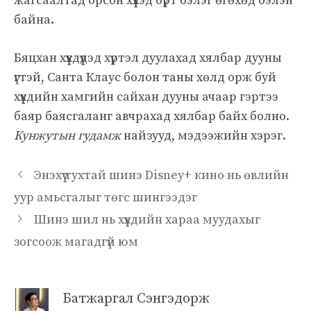
жагсаалтад орсон хүүхэд бүрт бэлэг өгөхөд бэлэн
байна.
Бяцхан хүүхдүүдэд хүртэл дуулахад хялбар дууны
үгтэй, Санта Клаус болон таны хөлд орж буй
хүүхдийн хамгийн сайхан дууны ачаар гэртээ
баяр баясгаланг авчрахад хялбар байх болно.
Кунжутын гудамж
найзууд, мэдээжийн хэрэг.
Энэхүү тухтай шинэ Disney+ кино нь өвлийн
уур амьсгалыг төгс шингээдэг
Шинэ шил нь хүүхдийн хараа муудахыг
зогсоож магадгүй юм
Батжаргал Сэнгэдорж