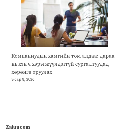
Компаниудын хамгийн том алдаа: дараа
нь хэн ч хэрэгжүүлдэггүй сургалтуудад
хөрөнгө оруулах
8 сар 8, 2026
Zaluucom