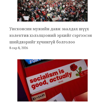
Уисконсин мужийн давж заалдах шүүх
колектив хэлэлцээний эрхийг сэргээсэн
шийдвэрийг хүчингүй болголоо
8 сар 8, 2026