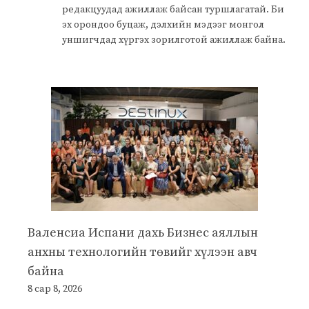
редакцуудад ажиллаж байсан туршлагатай. Би
эх орондоо буцаж, дэлхийн мэдээг монгол
уншигчдад хүргэх зорилготой ажиллаж байна.
Валенсиа Испани дахь Бизнес аяллын
анхны технологийн төвийг хүлээн авч
байна
8 сар 8, 2026