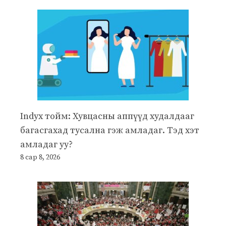
Indyx тойм: Хувцасны аппүүд худалдааг
багасгахад тусална гэж амладаг. Тэд хэт
амладаг уу?
8 сар 8, 2026