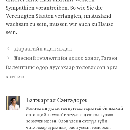
Sympathien vorantreiben. So wie Sie die
Vereinigten Staaten verlangten, im Ausland
wachsam zu sein, müssen wir auch zu Hause
sein.
Дараагийн адал явдал
Үндэсний гэрлэлтийн долоо хоног, Гэгээн
Валентины өдөр дуусахаар төлөвлөсөн арга
хэмжээ
Батжаргал Сэнгэдорж
Монголын уудам тал нутгаас гаралтай би дэлхий
ертөнцийн түүхийг өгүүлэхэд сэтгэл зүрхээ
зориулж ирсэн. Олон улсын сэтгүүл зүйн
чиглэлээр суралцаж, олон улсын томоохон