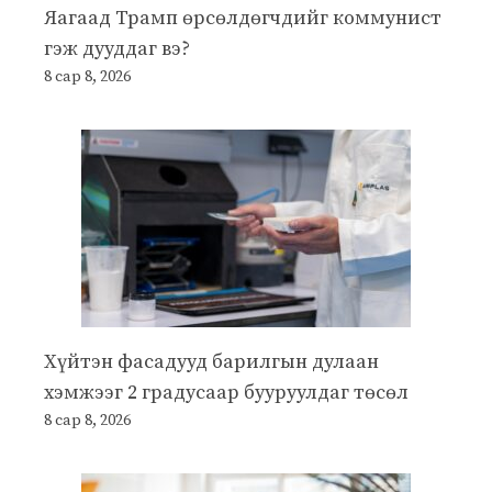
Яагаад Трамп өрсөлдөгчдийг коммунист
гэж дууддаг вэ?
8 сар 8, 2026
Хүйтэн фасадууд барилгын дулаан
хэмжээг 2 градусаар бууруулдаг төсөл
8 сар 8, 2026