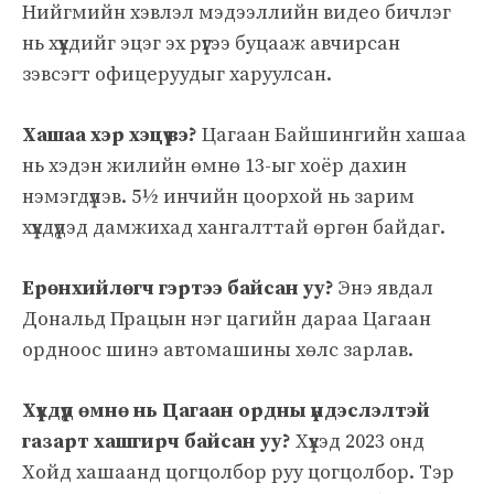
Нийгмийн хэвлэл мэдээллийн видео бичлэг
нь хүүхдийг эцэг эх рүүгээ буцааж авчирсан
зэвсэгт офицеруудыг харуулсан.
Хашаа хэр хэцүү вэ?
Цагаан Байшингийн хашаа
нь хэдэн жилийн өмнө 13-ыг хоёр дахин
нэмэгдүүлэв. 5½ инчийн цоорхой нь зарим
хүүхдүүдэд дамжихад хангалттай өргөн байдаг.
Ерөнхийлөгч гэртээ байсан уу?
Энэ явдал
Дональд Працын нэг цагийн дараа Цагаан
ордноос шинэ автомашины хөлс зарлав.
Хүүхдүүд өмнө нь Цагаан ордны үндэслэлтэй
газарт хашгирч байсан уу?
Хүүхэд 2023 онд
Хойд хашаанд цогцолбор руу цогцолбор. Тэр