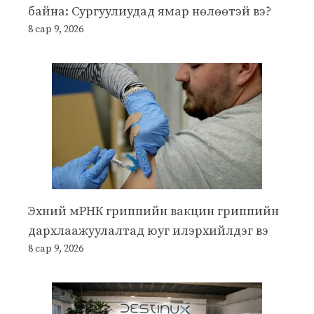
байна: Сургуулиудад ямар нөлөөтэй вэ?
8 сар 9, 2026
Эхний мРНК гриппийн вакцин гриппийн
дархлаажуулалтад юуг илэрхийлдэг вэ
8 сар 9, 2026