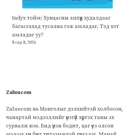
Indyx тойм: Хувцасны аппүүд худалдааг
багасгахад тусална гэж амладаг. Тэд хэт
амладаг уу?
8 сар 8, 2026
Zaluucom
Zaluucom нь Монголыг дэлхийтэй холбосон,
чанартай мэдээллийг үнэгүй хүргэх таны эх
сурвалж юм. Бид үнэн бодит, цаг үеэ олсон
мэдээг хүн бүрт хүртээмжтэй хүргэдэг. Манай