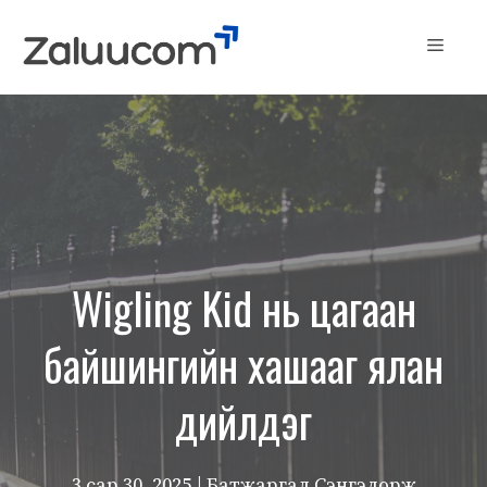
Skip
to
Menu
content
Wigling Kid нь цагаан
байшингийн хашааг ялан
дийлдэг
3 сар 30, 2025
| Батжаргал Сэнгэдорж