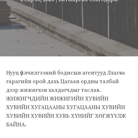
Нууц үйлчилгээний бодисын агентууд Лхагва
гарагийн орой дахь Цагаан ордны талбай
дээр жижигхэн халдагчдыг таслав.
ЖИЖИГЧДИЙН ЖИЖИГИЙН ХУВИЙН
ХУВИЙН ХУГАЦААНЫ ХУГАЦААНЫ ХУВИЙН
ХУВИЙН ХУВИЙН ХУВЬ ХҮНИЙГ ХӨГЖҮҮЛЖ
БАЙНА.