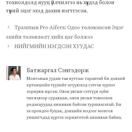
тохиолдолд нууц үйлчилгээ нь хүүхдэд болон
түүний эцэг эхэд дахин нэгтгэсэн.
Трампын Pro-Aifers: Одоо төлөвлөсөн Эцэг
эхийн төлөвлөлт хийх цаг болжээ
НИЙГМИЙН НЭГДСЭН ХУУДАС
Батжаргал Сэнгэдорж
Монголын уудам тал нутгаас гаралтай би дэлхий
ертөнцийн түүхийг өгүүлэхэд сэтгэл зүрхээ
зориулж ирсэн. Олон улсын сэтгүүл зүйн
чиглэлээр суралцаж, олон улсын томоохон
редакцуудад ажиллаж байсан туршлагатай. Би
эх орондоо буцаж, дэлхийн мэдээг монгол
уншигчдад хүргэх зорилготой ажиллаж байна.