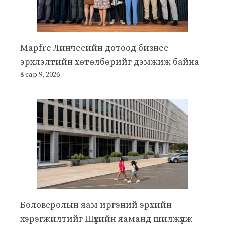
Mapfre Линчесийн дотоод бизнес
эрхлэлтийн хөтөлбөрийг дэмжиж байна
8 сар 9, 2026
Боловсролын яам иргэний эрхийн
хэрэгжилтийг Шүүхийн яаманд шилжүүлж