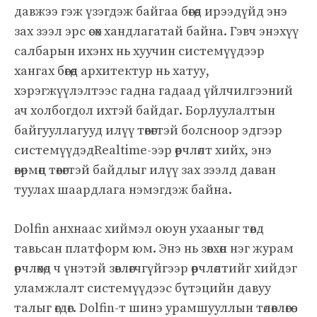
давжээ гэж үзэгдэж байгаа бөгөөд ирээдүйд энэ
зах зээл эрс өсөх хандлагатай байна. Гэвч энэхүү
салбарын ихэнх нь хуучин системүүдээр
хангах бөгөөд архитектур нь хатуу,
хэрэгжүүлэлтээс гадна гадаад үйлчилгээний
ач холбогдол ихтэй байдаг. Борлуулалтын
байгууллагууд илүү төвөгтэй болсноор эдгээр
системүүдэдRealtime-ээр өөрчлөлт хийх, энэ
өвөрмөц төвөгтэй байдлыг илүү зах зээлд даван
туулах шаардлага нэмэгдэж байна.
Dolfin анхнаас хиймэл оюун ухааныг төвд
тавьсан платформ юм. Энэ нь зөвхөн нэг журам
өөрчлөхөд ч үнэтэй зөвлөгчгүйгээр өөрчлөлтийг хийдэг
уламжлалт системүүдээс бүтэцийн давуу
талыг өгдөг. Dolfin-т шинэ урамшууллын төлөвлөгөө