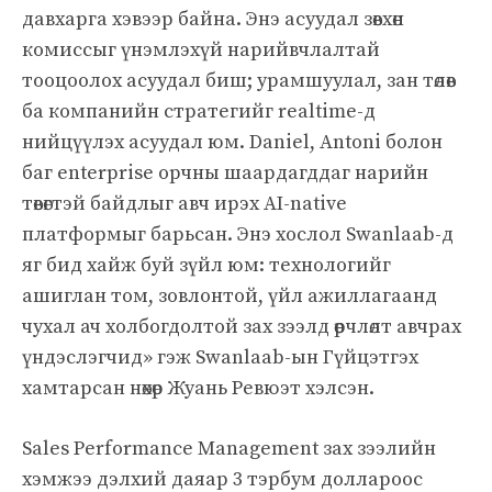
давхарга хэвээр байна. Энэ асуудал зөвхөн
комиссыг үнэмлэхүй нарийвчлалтай
тооцоолох асуудал биш; урамшуулал, зан төлөв
ба компанийн стратегийг realtime-д
нийцүүлэх асуудал юм. Daniel, Antoni болон
баг enterprise орчны шаардагддаг нарийн
төвөгтэй байдлыг авч ирэх AI-native
платформыг барьсан. Энэ хослол Swanlaab-д
яг бид хайж буй зүйл юм: технологийг
ашиглан том, зовлонтой, үйл ажиллагаанд
чухал ач холбогдолтой зах зээлд өөрчлөлт авчрах
үндэслэгчид» гэж Swanlaab-ын Гүйцэтгэх
хамтарсан нөхөр Жуань Ревюэт хэлсэн.
Sales Performance Management зах зээлийн
хэмжээ дэлхий даяар 3 тэрбум доллароос