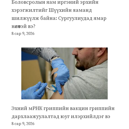
Боловсролын яам иргэний эрхийн
хэрэгжилтийг Шүүхийн яаманд
шилжүүлж байна: Сургуулиудад ямар
нөлөөтэй вэ?
8 сар 9, 2026
Эхний мРНК гриппийн вакцин гриппийн
дархлаажуулалтад юуг илэрхийлдэг вэ
8 сар 9, 2026