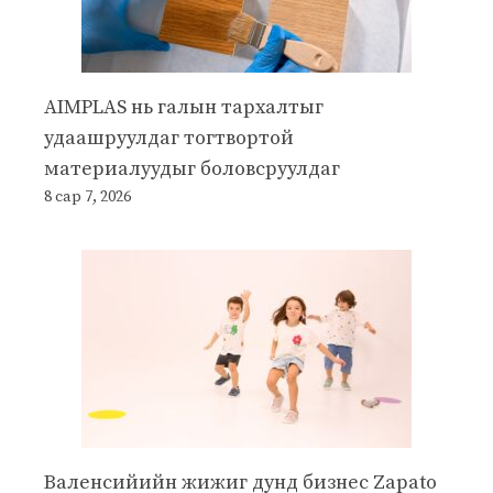
AIMPLAS нь галын тархалтыг
удаашруулдаг тогтвортой
материалуудыг боловсруулдаг
8 сар 7, 2026
Валенсийийн жижиг дунд бизнес Zapato