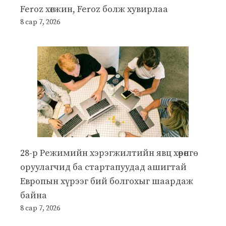
Feroz хөгжин, Feroz болж хувирлаа
8 сар 7, 2026
28-р Режимийн хэрэгжилтийн явц хөрөнгө
оруулагчид ба стартапуудад ашигтай
Европын хүрээг бий болгохыг шаардаж
байна
8 сар 7, 2026