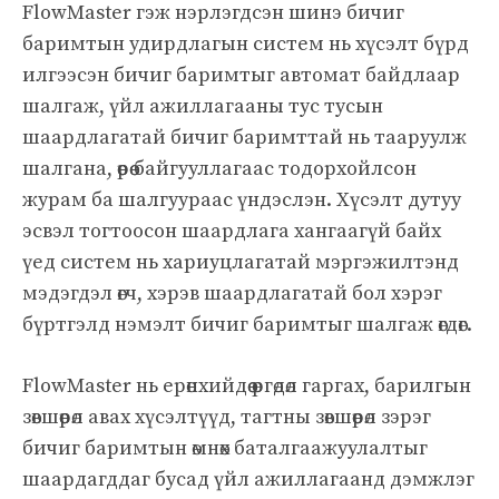
FlowMaster гэж нэрлэгдсэн шинэ бичиг
баримтын удирдлагын систем нь хүсэлт бүрд
илгээсэн бичиг баримтыг автомат байдлаар
шалгаж, үйл ажиллагааны тус тусын
шаардлагатай бичиг баримттай нь тааруулж
шалгана, өөрөө байгууллагаас тодорхойлсон
журам ба шалгуураас үндэслэн. Хүсэлт дутуу
эсвэл тогтоосон шаардлага хангаагүй байх
үед систем нь хариуцлагатай мэргэжилтэнд
мэдэгдэл өгч, хэрэв шаардлагатай бол хэрэг
бүртгэлд нэмэлт бичиг баримтыг шалгаж өгдөг.
FlowMaster нь ерөнхийдөө өргөдөл гаргах, барилгын
зөвшөөрөл авах хүсэлтүүд, тагтны зөвшөөрөл зэрэг
бичиг баримтын өмнөх баталгаажуулалтыг
шаардагддаг бусад үйл ажиллагаанд дэмжлэг