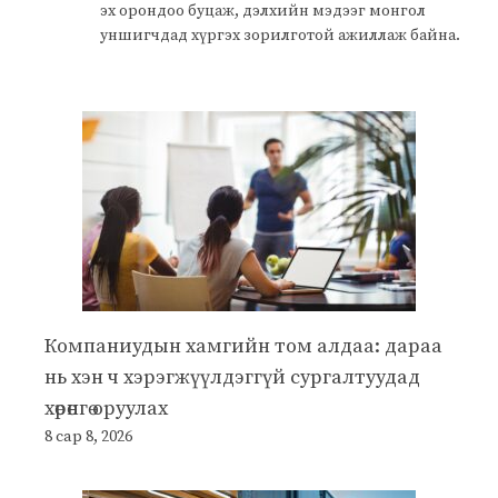
эх орондоо буцаж, дэлхийн мэдээг монгол
уншигчдад хүргэх зорилготой ажиллаж байна.
Компаниудын хамгийн том алдаа: дараа
нь хэн ч хэрэгжүүлдэггүй сургалтуудад
хөрөнгө оруулах
8 сар 8, 2026