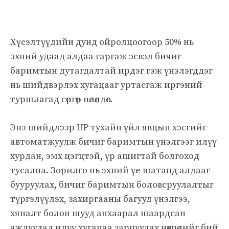
Хүсэлтүүдийн дунд ойролцоогоор 50% нь
эхний удаад алдаа гаргаж эсвэл бичиг
баримтын дутагдалтай ирдэг гэж үнэлэгддэг
нь шийдвэрлэх хугацааг уртасгаж иргэний
туршлагад сөргөөр нөлөөлдөг.
Энэ шийдлээр HP тухайн үйл явцын хэсгийг
автоматжуулж бичиг баримтын үнэлгээг илүү
хурдан, эмх цэгцтэй, үр ашигтай болгоход
тусална. Зорилго нь эхний үе шатанд алдааг
бууруулах, бичиг баримтын боловсруулалтыг
түргэлүүлэх, захиргааны багууд үнэлгээ,
хяналт болон шууд анхаарал шаардсан
ажлуудад илүү хугацаа зарцуулах нөхцөлийг бий