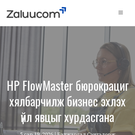
Skip
to
Menu
content
HP FlowMaster бюрокрациг
хялбарчилж бизнес эхлэх
үйл явцыг хурдасгана
5 сар 19, 2026
| Батжаргал Сэнгэдорж