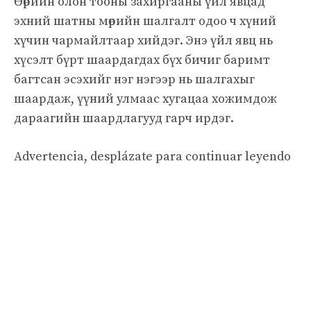
Өөрийн олон тооны захиргааны үйл явцад
эхний шатны мөрийн шалгалт одоо ч хүний
хүчин чармайлтаар хийдэг. Энэ үйл явц нь
хүсэлт бүрт шаардагдах бүх бичиг баримт
багтсан эсэхийг нэг нэгээр нь шалгахыг
шаардаж, үүний улмаас хугацаа хожимдож
дараагийн шаардлагууд гарч ирдэг.
Advertencia, desplázate para continuar leyendo