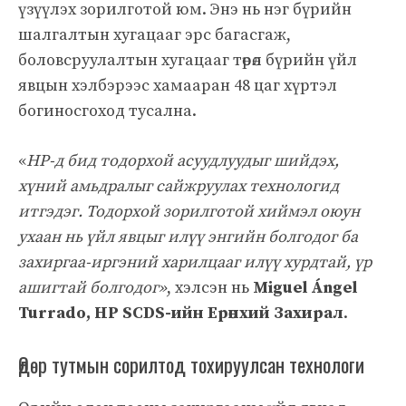
үзүүлэх зорилготой юм. Энэ нь нэг бүрийн
шалгалтын хугацааг эрс багасгаж,
боловсруулалтын хугацааг төрөл бүрийн үйл
явцын хэлбэрээс хамааран 48 цаг хүртэл
богиносгоход тусална.
«
HP-д бид тодорхой асуудлуудыг шийдэх,
хүний амьдралыг сайжруулах технологид
итгэдэг. Тодорхой зорилготой хиймэл оюун
ухаан нь үйл явцыг илүү энгийн болгодог ба
захиргаа-иргэний харилцааг илүү хурдтай, үр
ашигтай болгодог»
, хэлсэн нь
Miguel Ángel
Turrado, HP SCDS-ийн Ерөнхий Захирал
.
Өдөр тутмын сорилтод тохируулсан технологи