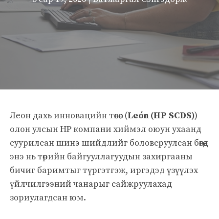
Леон дахь инновацийн төвөөс (
León (HP SCDS)
)
олон улсын HP компани хиймэл оюун ухаанд
суурилсан шинэ шийдлийг боловсруулсан бөгөөд
энэ нь төрийн байгууллагуудын захиргааны
бичиг баримтыг түргэтгэж, иргэдэд үзүүлэх
үйлчилгээний чанарыг сайжруулахад
зориулагдсан юм.