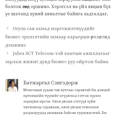
болгож өгөхөд оршино. Хэрэгсэл нь үйл явцын бүх
үе шатанд хүний хяналтыг байнга хадгалдаг.
Oryon сан ахмад мэргэжилтнүүдийг
бизнес эрхлэлтийн замаар карьерын өөрчлөлтөнд
дэмжинэ
Jabra SCT Telecom-тэй хамтын ажиллагааг
зарлаж жижиг дунд бизнес руу ойртож байна
Батжаргал Сэнгэдорж
Монголын уудам тал нутгаас гаралтай би дэлхий
ертөнцийн түүхийг өгүүлэхэд сэтгэл зүрхээ
зориулж ирсэн. Олон улсын сэтгүүл зүйн
чиглэлээр суралцаж, олон улсын томоохон
редакцуудад ажиллаж байсан туршлагатай. Би