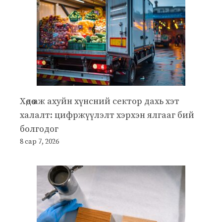
Хөдөө аж ахуйн хүнсний сектор дахь хэт
халалт: цифржүүлэлт хэрхэн ялгааг бий
болгодог
8 сар 7, 2026